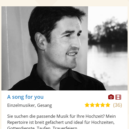
Diese
Di
A song for you
Künst
Kü
(36)
5,0
Einzelmusiker, Gesang
stellt
ste
von
Sie suchen die passende Musik für Ihre Hochzeit? Mein
Fotos
Vi
5
Repertoire ist breit gefächert und ideal für Hochzeiten,
bereit
ber
Sternen
Gottesdienste, Taufen, Trauerfeiern ...