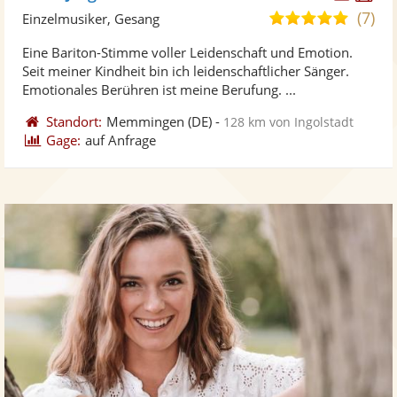
Künst
Kü
(7)
5,0
Einzelmusiker, Gesang
stellt
ste
von
Eine Bariton-Stimme voller Leidenschaft und Emotion.
Fotos
Vi
5
Seit meiner Kindheit bin ich leidenschaftlicher Sänger.
bereit
ber
Sternen
Emotionales Berühren ist meine Berufung. ...
Standort:
Memmingen
(DE)
-
128 km von Ingolstadt
Gage:
auf Anfrage