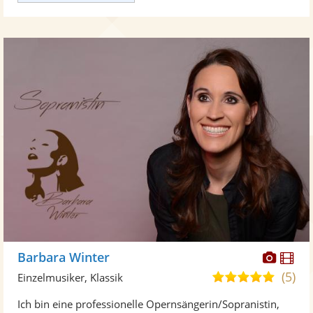
Diese
Di
Barbara Winter
Künst
Kü
(5)
5,0
Einzelmusiker, Klassik
stellt
ste
von
Ich bin eine professionelle Opernsängerin/Sopranistin,
Fotos
Vi
5