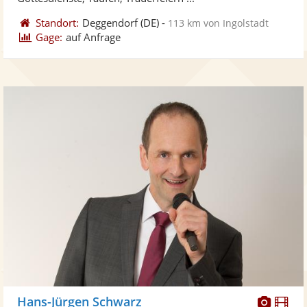
Standort:
Deggendorf
(DE)
-
113 km von Ingolstadt
Gage:
auf Anfrage
Diese
Di
Hans-Jürgen Schwarz