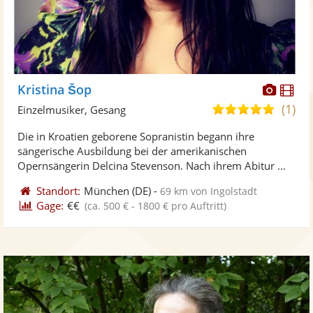
Diese
Di
Kristina Šop
Künst
Kü
(1)
5,0
Einzelmusiker, Gesang
stellt
ste
von
Die in Kroatien geborene Sopranistin begann ihre
Fotos
Vi
5
sängerische Ausbildung bei der amerikanischen
bereit
ber
Sternen
Opernsängerin Delcina Stevenson. Nach ihrem Abitur ...
Standort:
München
(DE)
-
69 km von Ingolstadt
Gage:
€€
(ca. 500 € - 1800 € pro Auftritt)