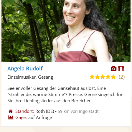
Diese
Di
Angela Rudolf
Künst
Kü
(2)
5,0
Einzelmusiker, Gesang
stellt
ste
von
Seelenvoller Gesang der Gänsehaut auslöst. Eine
Fotos
Vi
5
"strahlende, warme Stimme"/ Presse. Gerne singe ich für
bereit
ber
Sternen
Sie Ihre Lieblingslieder aus den Bereichen ...
Standort:
Roth
(DE)
-
59 km von Ingolstadt
Gage:
auf Anfrage