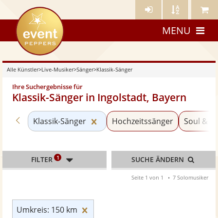
Künstler-
Künstler
Meine
eventpeppers
Login
A-
Künstle
MENU
Z
Alle Künstler
>
Live-Musiker
>
Sänger
>
Klassik-Sänger
Ihre Suchergebnisse für
Klassik-Sänger in Ingolstadt, Bayern
Zurück zu «Sänger»
Kategorie «Klassik-Sänger» zur
Klassik-Sänger
Hochzeitssänger
Soul & G
1
FILTER
SUCHE ÄNDERN
Seite 1 von 1
7 Solomusiker
Umkreis: 150 km zurücksetzen
Umkreis: 150 km