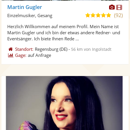
Diese
Di
Martin Gugler
Künst
Kü
(92)
5,0
Einzelmusiker, Gesang
stellt
ste
von
Herzlich Willkommen auf meinem Profil. Mein Name ist
Fotos
Vi
5
Martin Gugler und ich bin der etwas andere Redner- und
bereit
ber
Sternen
Eventsänger. Ich biete Ihnen Rede ...
Standort:
Regensburg
(DE)
-
56 km von Ingolstadt
Gage:
auf Anfrage