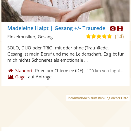
Diese
Di
Madeleine Haipt | Gesang +/- Traurede
Künst
Kü
(14)
5,0
Einzelmusiker, Gesang
stellt
ste
von
SOLO, DUO oder TRIO, mit oder ohne (Trau-)Rede.
Fotos
Vi
5
Gesang ist mein Beruf und meine Leidenschaft. Es gibt für
bereit
ber
Sternen
mich nichts Schöneres als emotionale ...
Standort:
Prien am Chiemsee
(DE)
-
120 km von Ingolstadt
Gage:
auf Anfrage
Informationen zum Ranking dieser Liste