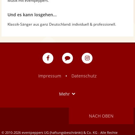
Musik mit eventpeppers.
Und es kann losgehen...
Klassik-Sänger aus ganz Deutschland: individuell & professionell.
eventpeppers
Blog
eventpeppers
auf
auf
Facebook
Instagram
•
Impressum
Datenschutz
Show
Mehr
NACH OBEN
© 2010-2026 eventpeppers UG (haftungsbeschränkt) & Co. KG - Alle Rechte