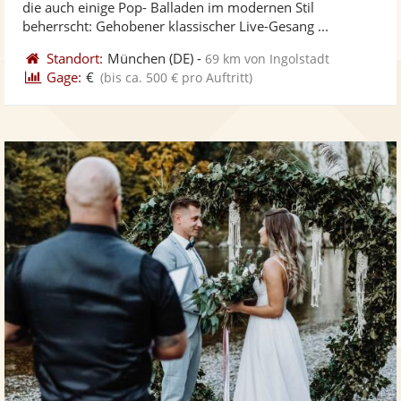
die auch einige Pop- Balladen im modernen Stil
bereit
ber
Sternen
beherrscht: Gehobener klassischer Live-Gesang ...
Standort:
München
(DE)
-
69 km von Ingolstadt
Gage:
€
(bis ca. 500 € pro Auftritt)