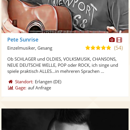
Diese
Di
Pete Sunrise
Künst
Kü
(54)
5,0
Einzelmusiker, Gesang
stellt
ste
von
Ob SCHLAGER und OLDIES, VOLKSMUSIK, CHANSONS,
Fotos
Vi
5
NEUE DEUTSCHE WELLE, POP oder ROCK, ich singe und
bereit
ber
Sternen
spiele praktisch ALLES...in mehreren Sprachen ...
Standort:
Erlangen
(DE)
Gage:
auf Anfrage