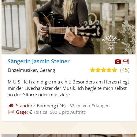
Diese
Di
Sängerin Jasmin Steiner
Künst
Kü
(45)
5,0
Einzelmusiker, Gesang
stellt
ste
von
M U S I K. h a n d g e m a c h t. Besonders am Herzen liegt
Fotos
Vi
5
mir der Livecharakter der Musik. Ich begleite mich selbst
bereit
ber
Sternen
an der Gitarre oder musiziere ...
Standort:
Bamberg
(DE)
-
32 km von Erlangen
Gage:
€
(bis ca. 500 € pro Auftritt)