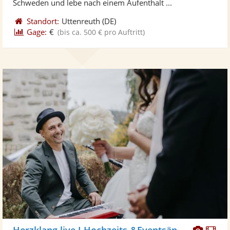
Schweden und lebe nach einem Aufenthalt ...
Standort:
Uttenreuth
(DE)
Gage:
€
(bis ca. 500 € pro Auftritt)
Diese
Di
Herzklang.live I Hochzeits-&Eventsänger