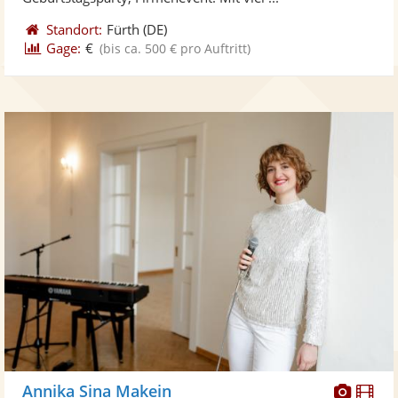
Standort:
Fürth
(DE)
Gage:
€
(bis ca. 500 € pro Auftritt)
Diese
Di
Annika Sina Makein