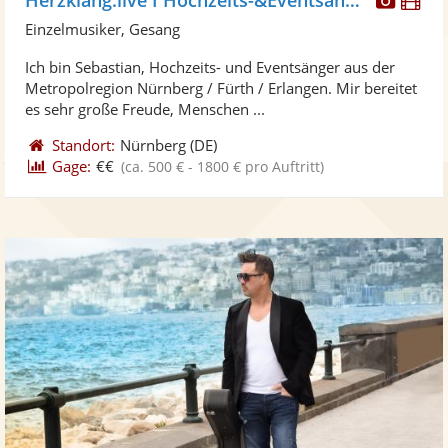
Künst
Kü
Einzelmusiker, Gesang
stellt
ste
Ich bin Sebastian, Hochzeits- und Eventsänger aus der
Fotos
Vi
Metropolregion Nürnberg / Fürth / Erlangen. Mir bereitet
bereit
ber
es sehr große Freude, Menschen ...
Standort:
Nürnberg
(DE)
Gage:
€€
(ca. 500 € - 1800 € pro Auftritt)