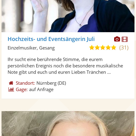
Diese
Di
Hochzeits- und Eventsängerin Juli
Künst
Kü
(31)
5,0
Einzelmusiker, Gesang
stellt
ste
von
Ihr sucht eine berührende Stimme, die eurem
Fotos
Vi
5
persönlichen Ereignis noch die besondere musikalische
bereit
ber
Sternen
Note gibt und euch und euren Lieben Tränchen ...
Standort:
Nürnberg
(DE)
Gage:
auf Anfrage