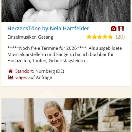
Diese
Di
HerzensTöne by Nela Härtfelder
Künst
Kü
(20)
5,0
Einzelmusiker, Gesang
stellt
ste
von
*****Noch freie Termine für 2026****. Als ausgebildete
Fotos
Vi
5
Musicaldarstellerin und Sängerin bin ich buchbar für
bereit
ber
Sternen
Hochzeiten, Taufen, Geburtstagsfeiern ...
Standort:
Nürnberg
(DE)
Gage:
auf Anfrage