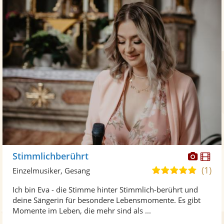
Diese
Di
Stimmlichberührt
Künst
Kü
(1)
5,0
Einzelmusiker, Gesang
stellt
ste
von
Ich bin Eva - die Stimme hinter Stimmlich-berührt und
Fotos
Vi
5
deine Sängerin für besondere Lebensmomente. Es gibt
bereit
ber
Sternen
Momente im Leben, die mehr sind als ...