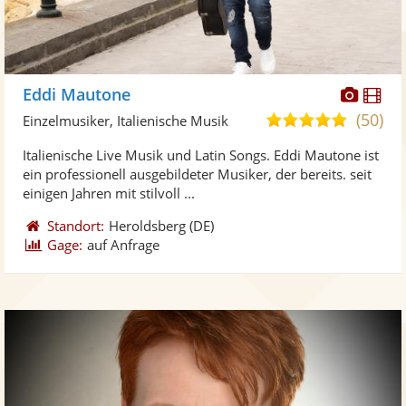
Diese
Di
Eddi Mautone
Künst
Kü
(50)
5,0
Einzelmusiker, Italienische Musik
stellt
ste
von
Italienische Live Musik und Latin Songs. Eddi Mautone ist
Fotos
Vi
5
ein professionell ausgebildeter Musiker, der bereits. seit
bereit
ber
Sternen
einigen Jahren mit stilvoll ...
Standort:
Heroldsberg
(DE)
Gage:
auf Anfrage