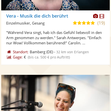
Diese
Di
Vera - Musik die dich berührt
Künst
Kü
(19)
5,0
Einzelmusiker, Gesang
stellt
ste
von
"Während Vera singt, hab ich das Gefühl liebevoll in den
Fotos
Vi
5
Arm genommen zu werden." Sarah Antwerpes. "Einfach
bereit
ber
Sternen
nur Wow! Vollkommen berührend!" Carolin. ...
Standort:
Bamberg
(DE)
-
32 km von Erlangen
Gage:
€
(bis ca. 500 € pro Auftritt)