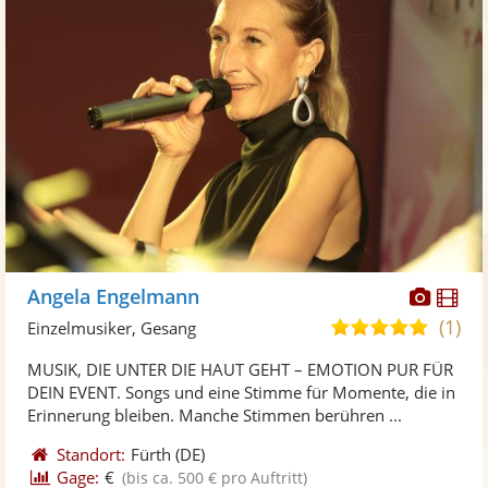
Diese
Di
Angela Engelmann
Künst
Kü
(1)
5,0
Einzelmusiker, Gesang
stellt
ste
von
MUSIK, DIE UNTER DIE HAUT GEHT – EMOTION PUR FÜR
Fotos
Vi
5
DEIN EVENT. Songs und eine Stimme für Momente, die in
bereit
ber
Sternen
Erinnerung bleiben. Manche Stimmen berühren ...
Standort:
Fürth
(DE)
Gage:
€
(bis ca. 500 € pro Auftritt)