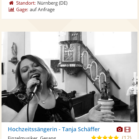
Standort:
Nürnberg
(DE)
Gage:
auf Anfrage
Diese
Di
Hochzeitssängerin - Tanja Schäffer
Künst
Kü
(12)
5,0
Einzelmusiker, Gesang