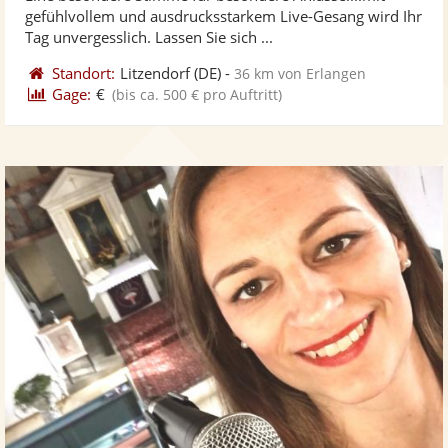
Fotos
Vi
5
gefühlvollem und ausdrucksstarkem Live-Gesang wird Ihr
bereit
ber
Sternen
Tag unvergesslich. Lassen Sie sich ...
Standort:
Litzendorf
(DE)
-
36 km von Erlangen
Gage:
€
(bis ca. 500 € pro Auftritt)