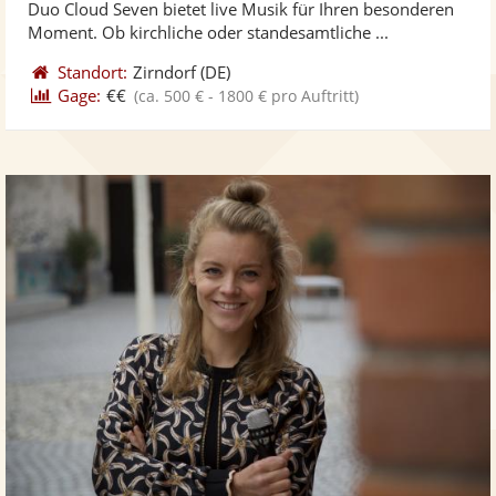
Duo Cloud Seven bietet live Musik für Ihren besonderen
bereit
ber
Sternen
Moment. Ob kirchliche oder standesamtliche ...
Standort:
Zirndorf
(DE)
Gage:
€€
(ca. 500 € - 1800 € pro Auftritt)