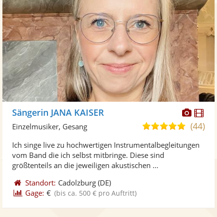
Diese
Di
Sängerin JANA KAISER
Künst
Kü
(44)
5,0
Einzelmusiker, Gesang
stellt
ste
von
Ich singe live zu hochwertigen Instrumentalbegleitungen
Fotos
Vi
5
vom Band die ich selbst mitbringe. Diese sind
bereit
ber
Sternen
größtenteils an die jeweiligen akustischen ...
Standort:
Cadolzburg
(DE)
Gage:
€
(bis ca. 500 € pro Auftritt)