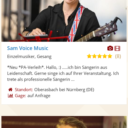
Diese
Di
Sam Voice Music
Künst
Kü
(8)
5,0
Einzelmusiker, Gesang
stellt
ste
von
*Neu *PA-Verleih*. Hallo, :) .....ich bin Sängerin aus
Fotos
Vi
5
Leidenschaft. Gerne singe ich auf Ihrer Veranstaltung. Ich
bereit
ber
Sternen
trete als professionelle Sängerin ...
Standort:
Oberasbach bei Nürnberg
(DE)
Gage:
auf Anfrage