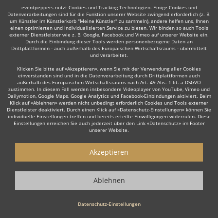
eventpeppers nutzt Cookies und Tracking-Technologien. Einige Cookies und
Datenverarbeitungen sind für die Funktion unserer Website zwingend erforderlich (z. B.
um Künstler im Künstlerkorb "Meine Künstler" zu sammeln), andere helfen uns, Ihnen
einen optimierten und individualisierten Service zu bieten. Wir binden so auch Tools
Auch interessant:
externer Dienstleister wie z. B. Google, Facebook und Vimeo auf unserer Website ein.
Durch die Einbindung dieser Tools werden personenbezogene Daten an
Drittplattformen - auch außerhalb des Europäischen Wirtschaftsraums - übermittelt
und verarbeitet.
Trompeter
Trauerredner
Dudelsackspieler
Musica
Klicken Sie bitte auf «Akzeptieren», wenn Sie mit der Verwendung aller Cookies
einverstanden sind und in die Datenverarbeitung durch Drittplattformen auch
außerhalb des Europäischen Wirtschaftsraums nach Art. 49 Abs. 1 lit. a DSGVO
zustimmen. In diesem Fall werden insbesondere Videoplayer von YouTube, Vimeo und
Dailymotion, Google Maps, Google Analytics und Facebook-Einbindungen aktiviert. Beim
Klick auf «Ablehnen» werden nicht unbedingt erforderlich Cookies und Tools externer
Dienstleister deaktiviert. Durch einen Klick auf «Datenschutz-Einstellungen» können Sie
individuelle Einstellungen treffen und bereits erteilte Einwilligungen widerrufen. Diese
Wie funktioniert's?
Einstellungen erreichen Sie auch jederzeit über den Link «Datenschutz» im Footer
unserer Website.
1. Kostenlos anfragen
Akzeptieren
Starten Sie mit dem Button 'Kostenlos anfragen' eine Anfrage an die für
Sie interessanten Solomusiker - also z. B. bestimmte Sänger. Diesen
Button finden Sie auf den jeweiligen Künstler-Profil-Seiten der Musiker.
Ablehnen
2. Angebote erhalten & Details besprechen
Datenschutz-Einstellungen
Sie erhalten Angebote Ihrer angefragten Sänger. Nutzen Sie die