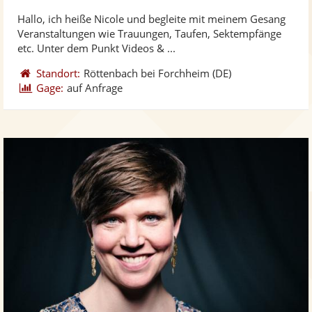
stellt
ste
von
Hallo, ich heiße Nicole und begleite mit meinem Gesang
Fotos
Vi
5
Veranstaltungen wie Trauungen, Taufen, Sektempfänge
bereit
ber
Sternen
etc. Unter dem Punkt Videos & ...
Standort:
Röttenbach bei Forchheim
(DE)
Gage:
auf Anfrage