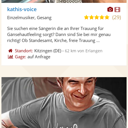
Diese
Di
kathis-voice
Künst
Kü
(29)
5,0
Einzelmusiker, Gesang
stellt
ste
von
Sie suchen eine Sängerin die an Ihrer Trauung für
Fotos
Vi
5
Gänsehautfeeling sorgt? Dann sind Sie bei mir genau
bereit
ber
Sternen
richtig! Ob Standesamt, Kirche, freie Trauung ...
Standort:
Kitzingen
(DE)
-
62 km von Erlangen
Gage:
auf Anfrage