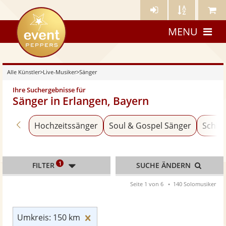
Künstler-
Künstler
Meine
eventpeppers
Login
A-
Künstle
MENU
Z
Alle Künstler
>
Live-Musiker
>
Sänger
Ihre Suchergebnisse für
Sänger in Erlangen, Bayern
Zurück zu «Live-Musiker»
Hochzeitssänger
Soul & Gospel Sänger
Schla
1
FILTER
SUCHE ÄNDERN
Seite 1 von 6
140 Solomusiker
Umkreis: 150 km zurücksetzen
Umkreis: 150 km