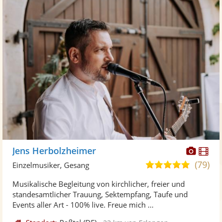
Diese
Di
Jens Herbolzheimer
Künst
Kü
(79)
5,0
Einzelmusiker, Gesang
stellt
ste
von
Musikalische Begleitung von kirchlicher, freier und
Fotos
Vi
5
standesamtlicher Trauung, Sektempfang, Taufe und
bereit
ber
Sternen
Events aller Art - 100% live. Freue mich ...