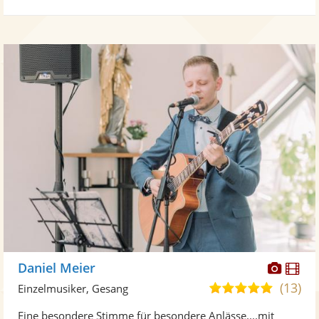
Diese
Di
Daniel Meier
Künst
Kü
(13)
5,0
Einzelmusiker, Gesang
stellt
ste
von
Eine besondere Stimme für besondere Anlässe....mit