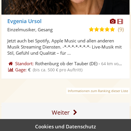
Diese
Di
Evgenia Ursol
Künst
Kü
(9)
5,0
Einzelmusiker, Gesang
stellt
ste
von
Jetzt auch bei Spotify, Apple Music und allen anderen
Fotos
Vi
5
Musik Streaming Diensten. -*-*-*-*-*-*-*- Live-Musik mit
bereit
ber
Sternen
Stil, Gefühl und Qualität – für ...
Standort:
Rothenburg ob der Tauber
(DE)
-
64 km von Erlangen
Gage:
€
(bis ca. 500 € pro Auftritt)
Informationen zum Ranking dieser Liste
Weiter
Cookies und Datenschutz