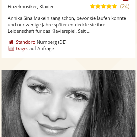
Künst
Kü
(24)
5,0
Einzelmusiker, Klavier
stellt
ste
von
Annika Sina Makein sang schon, bevor sie laufen konnte
Fotos
Vi
5
und nur wenige Jahre später entdeckte sie ihre
bereit
ber
Sternen
Leidenschaft für das Klavierspiel. Seit ...
Standort:
Nürnberg
(DE)
Gage:
auf Anfrage