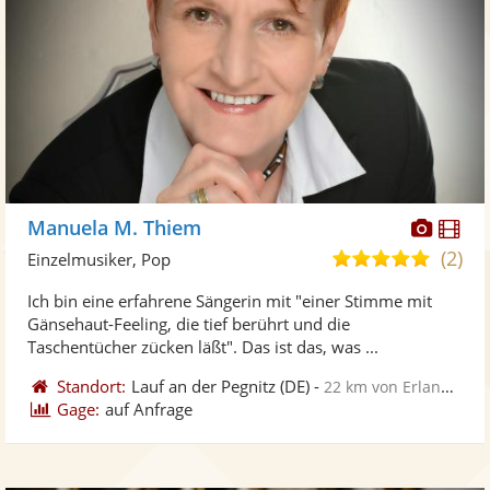
Diese
Di
Manuela M. Thiem
Künst
Kü
(2)
5,0
Einzelmusiker, Pop
stellt
ste
von
Ich bin eine erfahrene Sängerin mit "einer Stimme mit
Fotos
Vi
5
Gänsehaut-Feeling, die tief berührt und die
bereit
ber
Sternen
Taschentücher zücken läßt". Das ist das, was ...
Standort:
Lauf an der Pegnitz
(DE)
-
22 km von Erlangen
Gage:
auf Anfrage