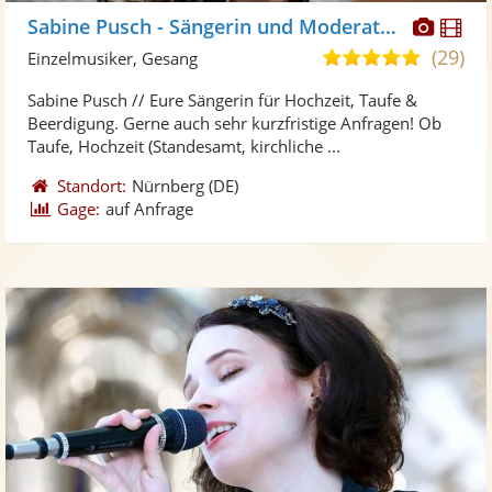
Diese
Di
Sabine Pusch - Sängerin und Moderatorin
Künst
Kü
(29)
5,0
Einzelmusiker, Gesang
stellt
ste
von
Sabine Pusch // Eure Sängerin für Hochzeit, Taufe &
Fotos
Vi
5
Beerdigung. Gerne auch sehr kurzfristige Anfragen! Ob
bereit
ber
Sternen
Taufe, Hochzeit (Standesamt, kirchliche ...
Standort:
Nürnberg
(DE)
Gage:
auf Anfrage