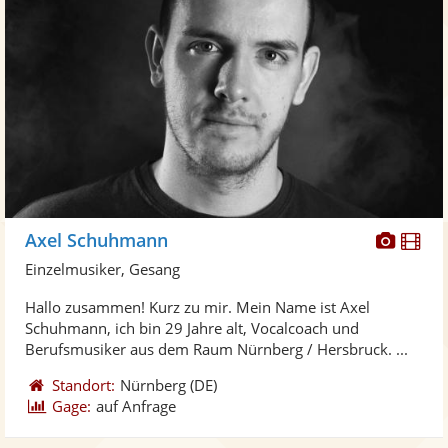
Diese
Di
Axel Schuhmann
Künst
Kü
Einzelmusiker, Gesang
stellt
ste
Hallo zusammen! Kurz zu mir. Mein Name ist Axel
Fotos
Vi
Schuhmann, ich bin 29 Jahre alt, Vocalcoach und
bereit
ber
Berufsmusiker aus dem Raum Nürnberg / Hersbruck. ...
Standort:
Nürnberg
(DE)
Gage:
auf Anfrage