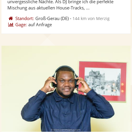
unvergessliche Nächte. Als DJ bringe ich die perfekte
bereit
ber
Mischung aus aktuellen House-Tracks, ...
Standort:
Groß-Gerau
(DE)
-
144 km von Merzig
Gage:
auf Anfrage