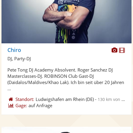
Diese
Di
Chiro
Künst
Kü
DJ, Party-DJ
stellt
ste
Pete Tong DJ Academy Absolvent. Roger Sanchez DJ
Fotos
Vi
Masterclasses-DJ. ROBINSON Club Gast-DJ
bereit
ber
(Daidalos/Maldives/Khao Lak). Ich bin seit über 20 Jahren
...
Standort:
Ludwigshafen am Rhein
(DE)
-
130 km von Merzig
Gage:
auf Anfrage