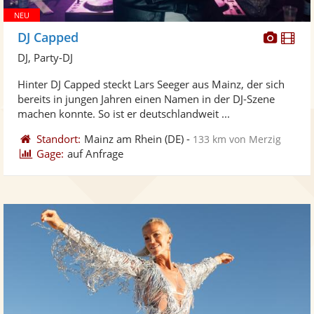
Diese
Di
DJ Capped
Künst
Kü
DJ, Party-DJ
stellt
ste
Hinter DJ Capped steckt Lars Seeger aus Mainz, der sich
Fotos
Vi
bereits in jungen Jahren einen Namen in der DJ-Szene
bereit
ber
machen konnte. So ist er deutschlandweit ...
Standort:
Mainz am Rhein
(DE)
-
133 km von Merzig
Gage:
auf Anfrage