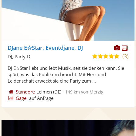
Diese
Di
DJane E☆Star, Eventdjane, DJ
Künst
Kü
(3)
5,0
DJ, Party-DJ
stellt
ste
von
DJ E☆Star liebt und lebt Musik, seit sie denken kann. Sie
Fotos
Vi
5
spürt, was das Publikum braucht. Mit Herz und
bereit
ber
Sternen
Leidenschaft erweckt sie eine Party zum ...
Standort:
Leimen
(DE)
-
149 km von Merzig
Gage:
auf Anfrage