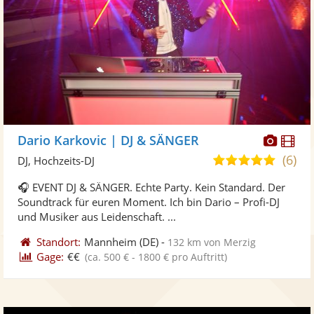
Diese
Di
Dario Karkovic | DJ & SÄNGER
Künst
Kü
(6)
5,0
DJ, Hochzeits-DJ
stellt
ste
von
🎧 EVENT DJ & SÄNGER. Echte Party. Kein Standard. Der
Fotos
Vi
5
Soundtrack für euren Moment. Ich bin Dario – Profi-DJ
bereit
ber
Sternen
und Musiker aus Leidenschaft. ...
Standort:
Mannheim
(DE)
-
132 km von Merzig
Gage:
€€
(ca. 500 € - 1800 € pro Auftritt)