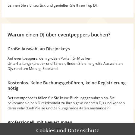
Lehnen Sie sich zurück und genießen Sie Ihren Top DJ.
Warum
einen DJ
über eventpeppers buchen?
Große Auswahl an Discjockeys
Auf eventpeppers, dem großen Portal für Musiker,
Unterhaltungskünstler und Tänzer, finden Sie eine große Auswahl an
DJs rund um Merzig, Saarland.
Kostenlos. Keine Buchungsgebühren, keine Registrierung
nötig!
Bei eventpeppers fallen für Sie keine Buchungsgebühren an. Sie
bekommen einen Direktkontakt zu Ihren gewünschten DJs und können
dann individuell Preise und Zahlungsmodalitäten aushandeln.
Professionell, mit Bewertungen
Cookies und Datenschutz
Die Discjockeys werden auf der Plattform professionell präsentiert -