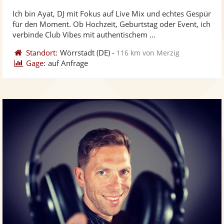
stellt
ste
Ich bin Ayat, DJ mit Fokus auf Live Mix und echtes Gespür
Fotos
Vi
für den Moment. Ob Hochzeit, Geburtstag oder Event, ich
bereit
ber
verbinde Club Vibes mit authentischem ...
Standort:
Wörrstadt
(DE)
-
116 km von Merzig
Gage:
auf Anfrage