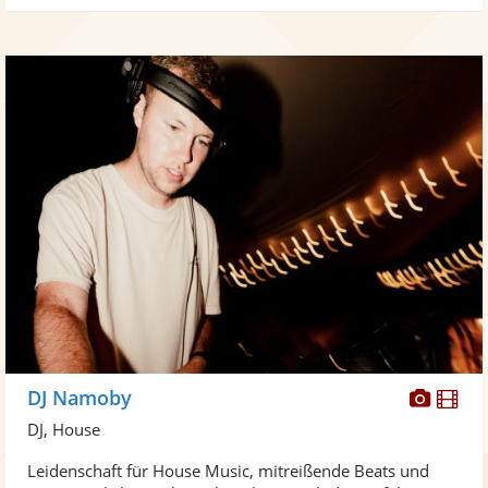
Diese
Di
DJ Namoby
Künst
Kü
DJ, House
stellt
ste
Leidenschaft für House Music, mitreißende Beats und
Fotos
Vi