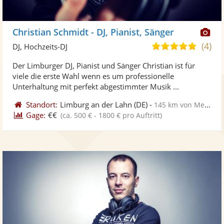
Di
Christian Schmidt - DJ, Pianist, Sänger
Kü
(4)
5,0
DJ, Hochzeits-DJ
ste
von
Der Limburger DJ, Pianist und Sänger Christian ist für
Fo
5
viele die erste Wahl wenn es um professionelle
ber
Sternen
Unterhaltung mit perfekt abgestimmter Musik ...
Standort:
Limburg an der Lahn
(DE)
-
145 km von Merzig
Gage:
€€
(ca. 500 € - 1800 € pro Auftritt)