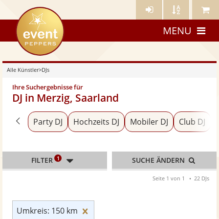
Künstler-
Künstler
Meine
eventpeppers
Login
A-
Künstle
MENU
Z
Alle Künstler
>
DJs
Ihre Suchergebnisse für
DJ in Merzig, Saarland
Zurück zu «Alle Künstler»
Party DJ
Hochzeits DJ
Mobiler DJ
Club DJ
1
FILTER
SUCHE ÄNDERN
Seite 1 von 1
22 DJs
Umkreis: 150 km zurücksetzen
Umkreis: 150 km