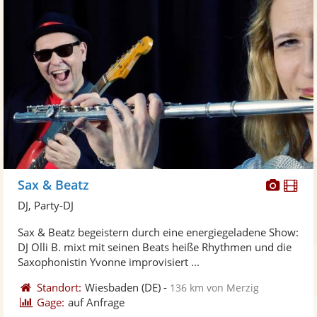
Diese
Di
Sax & Beatz
Künst
Kü
DJ, Party-DJ
stellt
ste
Sax & Beatz begeistern durch eine energiegeladene Show:
Fotos
Vi
DJ Olli B. mixt mit seinen Beats heiße Rhythmen und die
bereit
ber
Saxophonistin Yvonne improvisiert ...
Standort:
Wiesbaden
(DE)
-
136 km von Merzig
Gage:
auf Anfrage