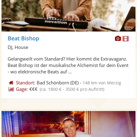
Diese
Di
Beat Bishop
Künst
Kü
DJ, House
stellt
ste
Gelangweilt vom Standard? Hier kommt die Extravaganz.
Fotos
Vi
Beat Bishop ist der musikalische Alchemist für dein Event
bereit
ber
- wo elektronische Beats auf ...
Standort:
Bad Schönborn
(DE)
-
148 km von Merzig
Gage:
€€€
(ca. 1800 € - 3500 € pro Auftritt)