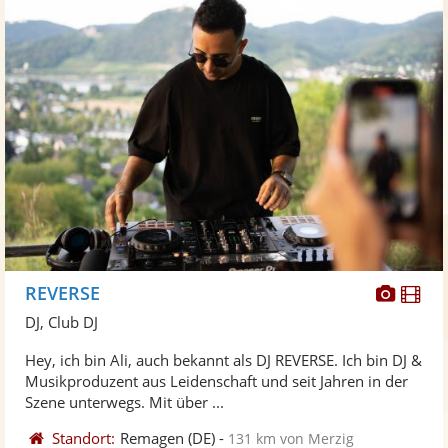
Diese
Di
REVERSE
Künst
Kü
DJ, Club DJ
stellt
ste
Hey, ich bin Ali, auch bekannt als DJ REVERSE. Ich bin DJ &
Fotos
Vi
Musikproduzent aus Leidenschaft und seit Jahren in der
bereit
ber
Szene unterwegs. Mit über ...
Standort:
Remagen
(DE)
-
131 km von Merzig