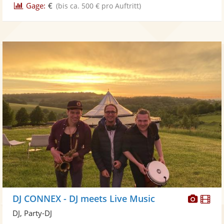
Gage:
€
(bis ca. 500 € pro Auftritt)
Diese
Di
DJ CONNEX - DJ meets Live Music
Künst
Kü
DJ, Party-DJ
stellt
ste