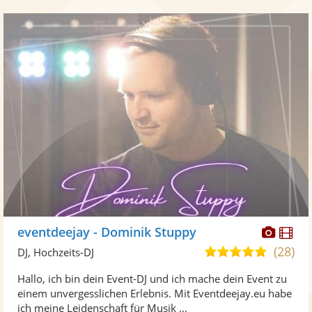
Diese
Di
eventdeejay - Dominik Stuppy
Künst
Kü
(28)
5,0
DJ, Hochzeits-DJ
stellt
ste
von
Hallo, ich bin dein Event-DJ und ich mache dein Event zu
Fotos
Vi
5
einem unvergesslichen Erlebnis. Mit Eventdeejay.eu habe
bereit
ber
Sternen
ich meine Leidenschaft für Musik ...