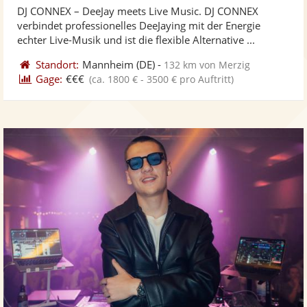
DJ CONNEX – DeeJay meets Live Music. DJ CONNEX
Fotos
Vi
verbindet professionelles DeeJaying mit der Energie
bereit
ber
echter Live-Musik und ist die flexible Alternative ...
Standort:
Mannheim
(DE)
-
132 km von Merzig
Gage:
€€€
(ca. 1800 € - 3500 € pro Auftritt)