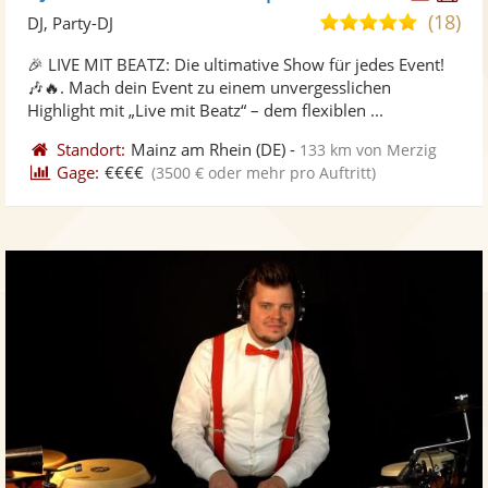
Künst
Kü
(18)
4,9
DJ, Party-DJ
stellt
ste
von
🎉 LIVE MIT BEATZ: Die ultimative Show für jedes Event!
Fotos
Vi
5
🎶🔥. Mach dein Event zu einem unvergesslichen
bereit
ber
Sternen
Highlight mit „Live mit Beatz“ – dem flexiblen ...
Standort:
Mainz am Rhein
(DE)
-
133 km von Merzig
Gage:
€€€€
(3500 € oder mehr pro Auftritt)