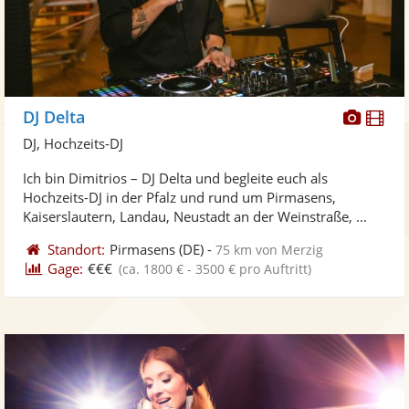
Diese
Di
DJ Delta
Künst
Kü
DJ, Hochzeits-DJ
stellt
ste
Ich bin Dimitrios – DJ Delta und begleite euch als
Fotos
Vi
Hochzeits-DJ in der Pfalz und rund um Pirmasens,
bereit
ber
Kaiserslautern, Landau, Neustadt an der Weinstraße, ...
Standort:
Pirmasens
(DE)
-
75 km von Merzig
Gage:
€€€
(ca. 1800 € - 3500 € pro Auftritt)