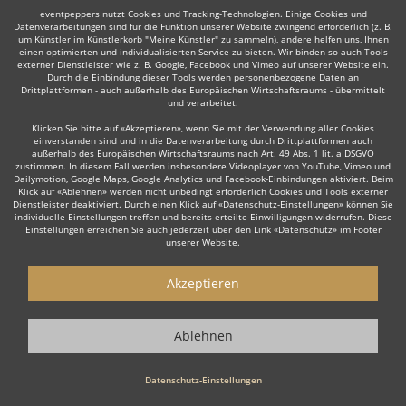
Bewertungen und Erfahrungen anderer Nutzer inklusive. Wenn Sie
eventpeppers nutzt Cookies und Tracking-Technologien. Einige Cookies und
Discjockeys - also insbesondere einen DJ - für Ihre Veranstaltung über
Datenverarbeitungen sind für die Funktion unserer Website zwingend erforderlich (z. B.
eventpeppers anfragen, haben Sie die Möglichkeit nach Ihrer
um Künstler im Künstlerkorb "Meine Künstler" zu sammeln), andere helfen uns, Ihnen
Veranstaltung selbst eine Bewertung abzugeben und helfen damit
einen optimierten und individualisierten Service zu bieten. Wir binden so auch Tools
externer Dienstleister wie z. B. Google, Facebook und Vimeo auf unserer Website ein.
anderen Nutzern gute Discjockeys zu finden.
Durch die Einbindung dieser Tools werden personenbezogene Daten an
Drittplattformen - auch außerhalb des Europäischen Wirtschaftsraums - übermittelt
und verarbeitet.
DJs für jeden Anlaß
Klicken Sie bitte auf «Akzeptieren», wenn Sie mit der Verwendung aller Cookies
Egal ob Hochzeit, Firmenfeier, Party, Weihnachtsfeier oder
einverstanden sind und in die Datenverarbeitung durch Drittplattformen auch
Betriebsfeier - feiern Sie mit Stil und buchen Sie Ihre individuelle Live-
außerhalb des Europäischen Wirtschaftsraums nach Art. 49 Abs. 1 lit. a DSGVO
zustimmen. In diesem Fall werden insbesondere Videoplayer von YouTube, Vimeo und
Show mit eventpeppers.
Dailymotion, Google Maps, Google Analytics und Facebook-Einbindungen aktiviert. Beim
Klick auf «Ablehnen» werden nicht unbedingt erforderlich Cookies und Tools externer
Dienstleister deaktiviert. Durch einen Klick auf «Datenschutz-Einstellungen» können Sie
Und es kann losgehen...
individuelle Einstellungen treffen und bereits erteilte Einwilligungen widerrufen. Diese
Einstellungen erreichen Sie auch jederzeit über den Link «Datenschutz» im Footer
DJs aus ganz Deutschland: individuell & professionell.
unserer Website.
Akzeptieren
Ablehnen
eventpeppers
Blog
eventpeppers
auf
auf
Facebook
Instagram
Datenschutz-Einstellungen
•
Impressum
Datenschutz