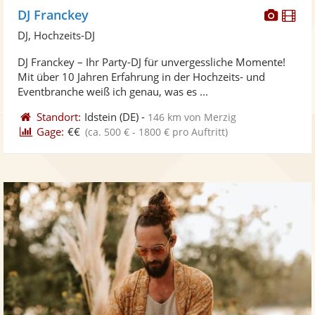
Diese
Di
DJ Franckey
Künst
Kü
DJ, Hochzeits-DJ
stellt
ste
DJ Franckey – Ihr Party-DJ für unvergessliche Momente!
Fotos
Vi
Mit über 10 Jahren Erfahrung in der Hochzeits- und
bereit
ber
Eventbranche weiß ich genau, was es ...
Standort:
Idstein
(DE)
-
146 km von Merzig
Gage:
€€
(ca. 500 € - 1800 € pro Auftritt)