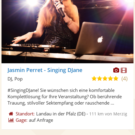
Diese
Di
Jasmin Perret - Singing DJane
Künst
Kü
(4)
5,0
DJ, Pop
stellt
ste
von
#SingingDJane! Sie wünschen sich eine komfortable
Fotos
Vi
5
Komplettlösung für Ihre Veranstaltung? Ob berührende
bereit
ber
Sternen
Trauung, stilvoller Sektempfang oder rauschende ...
Standort:
Landau in der Pfalz
(DE)
-
111 km von Merzig
Gage:
auf Anfrage