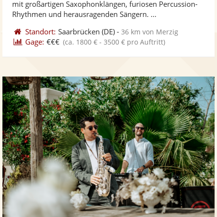
mit großartigen Saxophonklängen, furiosen Percussion-
bereit
ber
Sternen
Rhythmen und herausragenden Sängern. ...
Standort:
Saarbrücken
(DE)
-
36 km von Merzig
Gage:
€€€
(ca. 1800 € - 3500 € pro Auftritt)