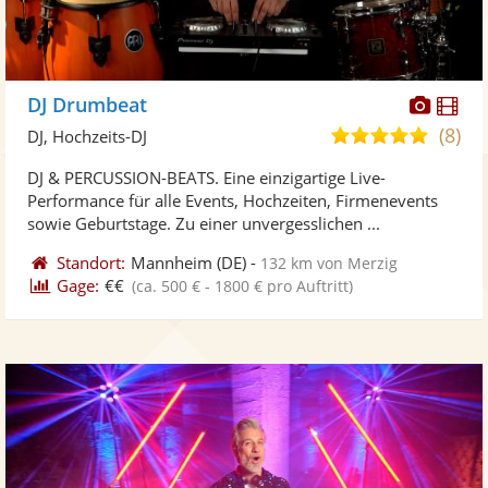
Diese
Di
DJ Drumbeat
Künst
Kü
(8)
4,8
DJ, Hochzeits-DJ
stellt
ste
von
DJ & PERCUSSION-BEATS. Eine einzigartige Live-
Fotos
Vi
5
Performance für alle Events, Hochzeiten, Firmenevents
bereit
ber
Sternen
sowie Geburtstage. Zu einer unvergesslichen ...
Standort:
Mannheim
(DE)
-
132 km von Merzig
Gage:
€€
(ca. 500 € - 1800 € pro Auftritt)