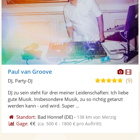
Diese
Di
Paul van Groove
Künst
Kü
(9)
5,0
DJ, Party-DJ
stellt
ste
von
DJ zu sein steht für drei meiner Leidenschaften: Ich liebe
Fotos
Vi
5
gute Musik. Insbesondere Musik, zu so richtig getanzt
bereit
ber
Sternen
werden kann - und wird. Super ...
Standort:
Bad Honnef
(DE)
-
138 km von Merzig
Gage:
€€
(ca. 500 € - 1800 € pro Auftritt)