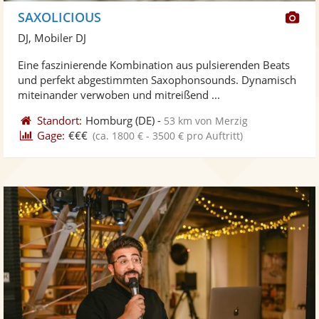
Di
SAXOLICIOUS
Kü
DJ, Mobiler DJ
ste
Eine faszinierende Kombination aus pulsierenden Beats
Fo
und perfekt abgestimmten Saxophonsounds. Dynamisch
ber
miteinander verwoben und mitreißend ...
Standort:
Homburg
(DE)
-
53 km von Merzig
Gage:
€€€
(ca. 1800 € - 3500 € pro Auftritt)