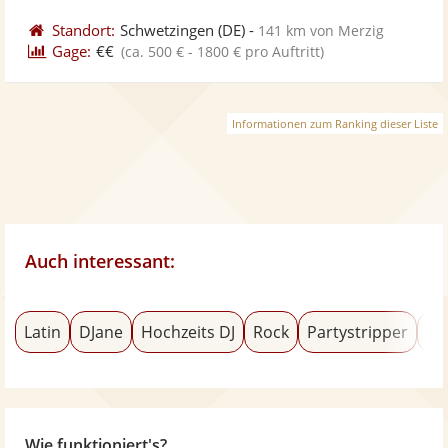
Standort:
Schwetzingen
(DE)
-
141 km von Merzig
Gage:
€€
(ca. 500 € - 1800 € pro Auftritt)
Informationen zum Ranking dieser Liste
Auch interessant:
Latin
DJane
Hochzeits DJ
Rock
Partystripper
Ta
Wie funktioniert's?