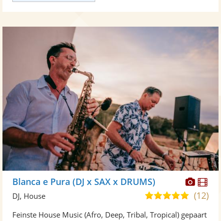
Diese
Di
Blanca e Pura (DJ x SAX x DRUMS)
Künst
Kü
(12)
4,9
DJ, House
stellt
ste
von
Feinste House Music (Afro, Deep, Tribal, Tropical) gepaart
Fotos
Vi
5