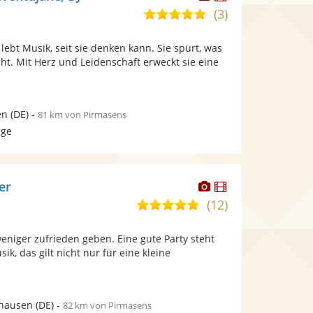
Künstler
Künstler
(3)
5,0
stellt
stellt
von
Fotos
Videos
 lebt Musik, seit sie denken kann. Sie spürt, was
5
bereit.
bereit.
t. Mit Herz und Leidenschaft erweckt sie eine
Sternen
en
(DE)
-
81 km von Pirmasens
age
Dieser
Dieser
er
Künstler
Künstler
(12)
5,0
stellt
stellt
von
Fotos
Videos
weniger zufrieden geben. Eine gute Party steht
5
bereit.
bereit.
sik, das gilt nicht nur für eine kleine
Sternen
.
hausen
(DE)
-
82 km von Pirmasens