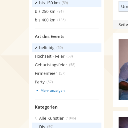
bis 150 km
(59)
Umk
bis 250 km
(91)
bis 400 km
(135)
Seite
Art des Events
beliebig
(59)
Hochzeit - Feier
(58)
Geburtstagsfeier
(58)
Firmenfeier
(57)
Party
(57)
Mehr anzeigen
Kategorien
Alle Künstler
(1046)
DJs
(59)