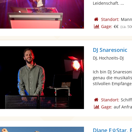
Leidenschaft. ...
Standort:
Mann
Gage:
€€
(ca. 50
DJ Snaresonic
DJ, Hochzeits-DJ
Ich bin DJ Snareson
genau die musikali
stilvollen Empfängen
Standort:
Schif
Gage:
auf Anfr
DJane E☆Star, 