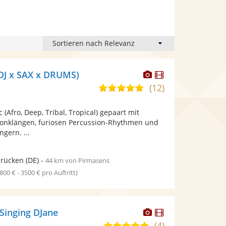
Dieser
Dieser
(DJ x SAX x DRUMS)
Künstler
Künstler
(12)
4,9
stellt
stellt
von
Fotos
Videos
(Afro, Deep, Tribal, Tropical) gepaart mit
5
bereit.
bereit.
onklängen, furiosen Percussion-Rhythmen und
Sternen
gern. ...
brücken
(DE)
-
44 km von Pirmasens
1800 € - 3500 € pro Auftritt)
Dieser
Dieser
 Singing DJane
Künstler
Künstler
(4)
5,0