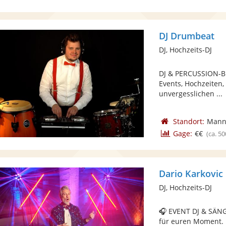
DJ Drumbeat
DJ, Hochzeits-DJ
DJ & PERCUSSION-BEA
Events, Hochzeiten,
unvergesslichen ...
Standort:
Mann
Gage:
€€
(ca. 50
Dario Karkovic
DJ, Hochzeits-DJ
🎧 EVENT DJ & SÄNG
für euren Moment. I