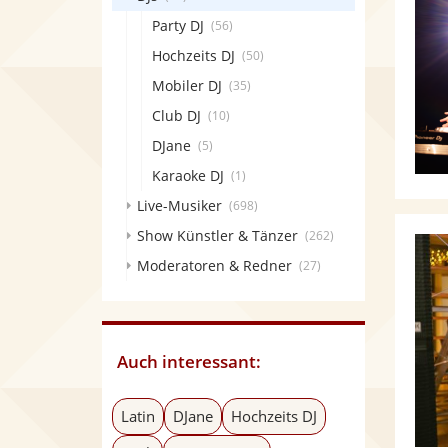
Party DJ
(56)
Hochzeits DJ
(50)
Mobiler DJ
(35)
Club DJ
(10)
DJane
(5)
Karaoke DJ
(1)
Live-Musiker
(698)
Show Künstler & Tänzer
(262)
Moderatoren & Redner
(27)
Auch interessant:
Latin
DJane
Hochzeits DJ