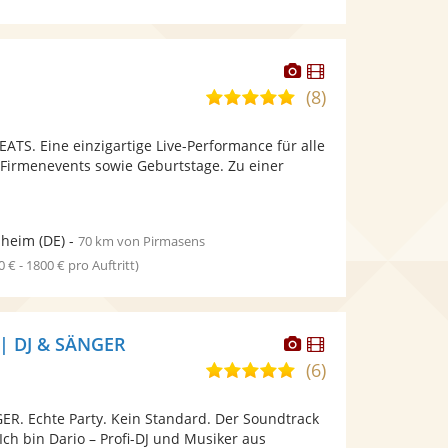
Dieser
Dieser
Künstler
Künstler
(8)
4,8
stellt
stellt
von
Fotos
Videos
TS. Eine einzigartige Live-Performance für alle
5
bereit.
bereit.
 Firmenevents sowie Geburtstage. Zu einer
Sternen
heim
(DE)
-
70 km von Pirmasens
0 € - 1800 € pro Auftritt)
Dieser
Dieser
 | DJ & SÄNGER
Künstler
Künstler
(6)
5,0
stellt
stellt
von
Fotos
Videos
ER. Echte Party. Kein Standard. Der Soundtrack
5
bereit.
bereit.
ch bin Dario – Profi-DJ und Musiker aus
Sternen