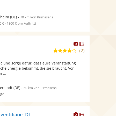
heim
(DE)
-
70 km von Pirmasens
0 € - 1800 € pro Auftritt)
Dieser
Dieser
Künstler
Künstler
(2)
4,1
stellt
stellt
von
Fotos
Videos
ic und sorge dafür, dass eure Veranstaltung
5
bereit.
bereit.
sche Energie bekommt, die sie braucht. Von
Sternen
 ...
ferstadt
(DE)
-
60 km von Pirmasens
age
Dieser
Dieser
Eventdjane, DJ