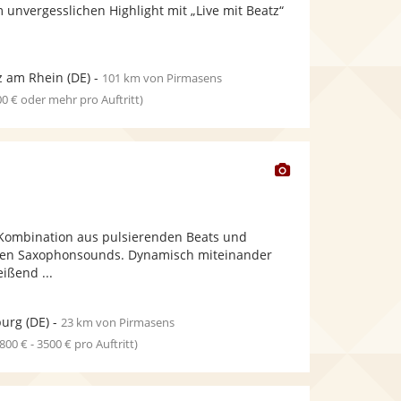
bereit.
bereit.
 unvergesslichen Highlight mit „Live mit Beatz“
Sternen
z am Rhein
(DE)
-
101 km von Pirmasens
00 € oder mehr pro Auftritt)
Dieser
Künstler
stellt
Fotos
 Kombination aus pulsierenden Beats und
bereit.
ten Saxophonsounds. Dynamisch miteinander
ißend ...
urg
(DE)
-
23 km von Pirmasens
1800 € - 3500 € pro Auftritt)