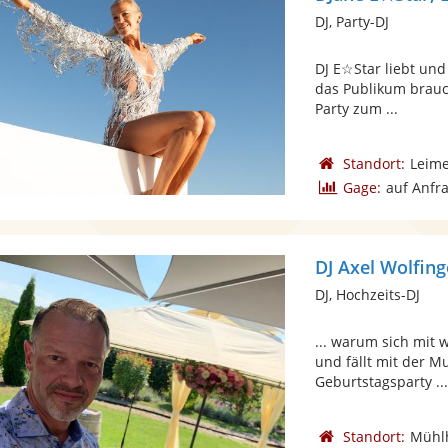
DJ, Party-DJ
DJ E☆Star liebt und
das Publikum brauch
Party zum ...
Standort:
Leim
Gage:
auf Anfr
DJ Axel Wolfing
DJ, Hochzeits-DJ
... warum sich mit 
und fällt mit der Mu
Geburtstagsparty ..
Standort:
Mühl