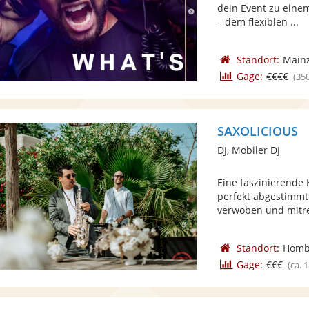
dein Event zu einem
– dem flexiblen ...
Standort:
Main
Gage:
€€€€
(35
SAXOLICIOUS
DJ, Mobiler DJ
Eine faszinierende
perfekt abgestimm
verwoben und mitre
Standort:
Homb
Gage:
€€€
(ca. 