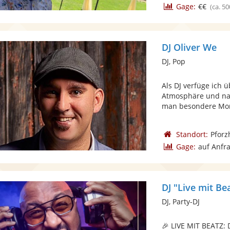
Gage:
€€
(ca. 50
DJ Oliver We
DJ, Pop
Als DJ verfüge ich 
Atmosphäre und natü
man besondere Mom
Standort:
Pforz
Gage:
auf Anfr
DJ "Live mit B
DJ, Party-DJ
🎉 LIVE MIT BEATZ: 