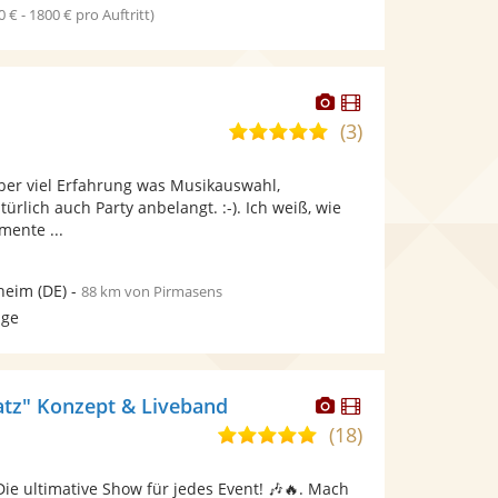
0 € - 1800 € pro Auftritt)
Dieser
Dieser
Künstler
Künstler
(3)
5,0
stellt
stellt
von
Fotos
Videos
über viel Erfahrung was Musikauswahl,
5
bereit.
bereit.
rlich auch Party anbelangt. :-). Ich weiß, wie
Sternen
ente ...
heim
(DE)
-
88 km von Pirmasens
age
Dieser
Dieser
eatz" Konzept & Liveband
Künstler
Künstler
(18)
4,9
stellt
stellt
von
Fotos
Videos
Die ultimative Show für jedes Event! 🎶🔥. Mach
5