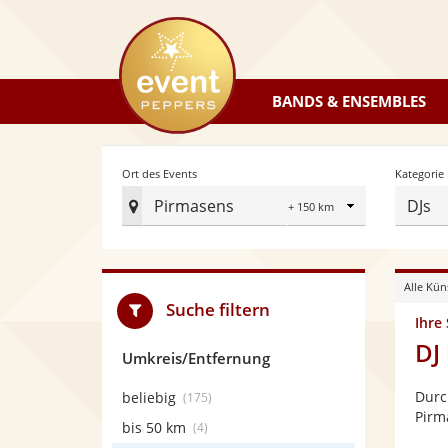
eventpeppers
BANDS & ENSEMBLES
Radius
Ort des Events
Kategorie
Pirmasens
DJs
Ort
des
Events
Alle Kün
festlegen
Suche filtern
Ihre
DJ
Umkreis/Entfernung
Durc
beliebig
(175)
Pirm
bis 50 km
(4)