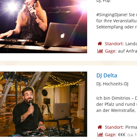
DJ, Pop
#SingingDJane! Sie
für Ihre Veranstalt
Sektempfang oder r
Standort:
Landa
Gage:
auf Anfr
DJ Delta
DJ, Hochzeits-DJ
Ich bin Dimitrios – 
der Pfalz und rund
an der Weinstraße, .
Standort:
Pirm
Gage:
€€€
(ca. 