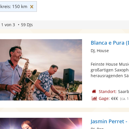
Umkreis: 150 km zurücksetzen
reis: 150 km
 1 von 3
59 DJs
Blanca e Pura 
DJ, House
Feinste House Music 
großartigen Saxoph
herausragenden Sän
Standort:
Saar
Gage:
€€€
(ca. 
Jasmin Perret -