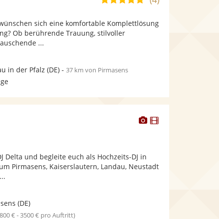
stellt
stellt
von
Fotos
Videos
 wünschen sich eine komfortable Komplettlösung
5
bereit.
bereit.
ung? Ob berührende Trauung, stilvoller
Sternen
auschende ...
u in der Pfalz
(DE)
-
37 km von Pirmasens
age
Dieser
Dieser
Künstler
Künstler
stellt
stellt
Fotos
Videos
DJ Delta und begleite euch als Hochzeits-DJ in
bereit.
bereit.
 um Pirmasens, Kaiserslautern, Landau, Neustadt
..
asens
(DE)
1800 € - 3500 € pro Auftritt)