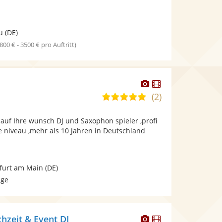
u
(DE)
1800 € - 3500 € pro Auftritt)
Dieser
Dieser
Künstler
Künstler
(2)
5,0
stellt
stellt
von
Fotos
Videos
auf Ihre wunsch DJ und Saxophon spieler ,profi
5
bereit.
bereit.
e niveau ,mehr als 10 Jahren in Deutschland
Sternen
furt am Main
(DE)
age
Dieser
Dieser
hzeit & Event DJ