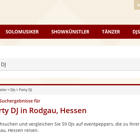
K
SOLOMUSIKER
SHOWKÜNSTLER
TÄNZER
DJS
 DJ
stler
>
DJs
>
Party DJ
 Suchergebnisse für
rty DJ in Rodgau, Hessen
hsuchen und vergleichen Sie 59 DJs auf eventpeppers, die zu Ihrer
au, Hessen reisen.