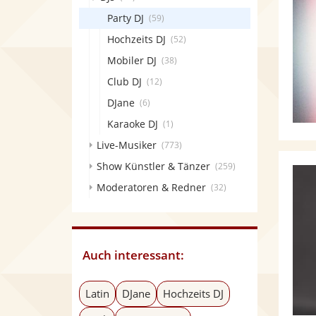
Party DJ
(59)
Hochzeits DJ
(52)
Mobiler DJ
(38)
Club DJ
(12)
DJane
(6)
Karaoke DJ
(1)
Live-Musiker
(773)
Show Künstler & Tänzer
(259)
Moderatoren & Redner
(32)
Auch interessant:
Latin
DJane
Hochzeits DJ