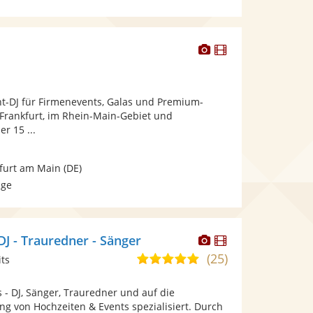
Dieser
Dieser
Künstler
Künstler
stellt
stellt
Fotos
Videos
nt-DJ für Firmenevents, Galas und Premium-
bereit.
bereit.
 Frankfurt, im Rhein-Main-Gebiet und
r 15 ...
furt am Main
(DE)
age
Dieser
Dieser
 DJ - Trauredner - Sänger
Künstler
Künstler
(25)
5,0
its
stellt
stellt
von
Fotos
Videos
s - DJ, Sänger, Trauredner und auf die
5
bereit.
bereit.
ng von Hochzeiten & Events spezialisiert. Durch
Sternen