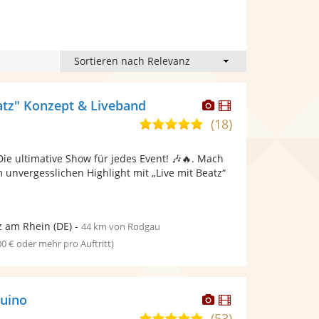
Dieser
Dieser
eatz" Konzept & Liveband
Künstler
Künstler
(18)
4,9
stellt
stellt
von
Fotos
Videos
Die ultimative Show für jedes Event! 🎶🔥. Mach
5
bereit.
bereit.
 unvergesslichen Highlight mit „Live mit Beatz“
Sternen
z am Rhein
(DE)
-
44 km von Rodgau
00 € oder mehr pro Auftritt)
Dieser
Dieser
quino
Künstler
Künstler
(53)
5,0