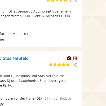
stellt
stellt
von
Fotos
Videos
mium DJ ist Leonardo Aquino seit über einem
5
bereit.
bereit.
 begehrtesten Club, Event & Hochzeits DJs in
Sternen
furt am Main
(DE)
age
Dieser
Dieser
 Stas Neufeld
Künstler
Künstler
(3)
4,9
stellt
stellt
von
Fotos
Videos
r sind DJ Maximus und Stas Neufeld ein
5
bereit.
bereit.
 aus DJ und Saxophonist. Eine überragende
Sternen
 Party. ...
Homburg vor der Höhe
(DE)
-
29 km von Rodgau
age