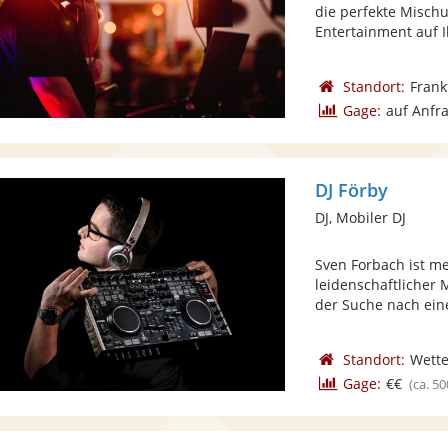
die perfekte Misch
Entertainment auf Ih
Standort:
Frank
Gage:
auf Anfr
DJ Förby
DJ, Mobiler DJ
Sven Forbach ist me
leidenschaftlicher 
der Suche nach eine
Standort:
Wett
Gage:
€€
(ca. 50