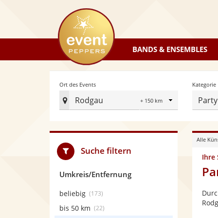
eventpeppers
BANDS & ENSEMBLES
Radius
Ort des Events
Kategorie
Rodgau
Party
Ort
des
Events
Alle Kün
festlegen
Suche filtern
Ihre
Pa
Umkreis/Entfernung
Durc
beliebig
(173)
Rodg
bis 50 km
(22)