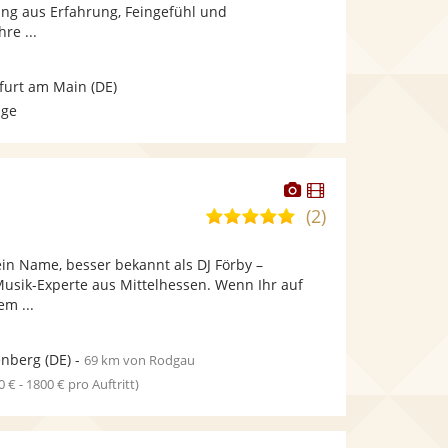
bereit.
bereit.
ung aus Erfahrung, Feingefühl und
re ...
furt am Main
(DE)
age
Dieser
Dieser
Künstler
Künstler
(2)
5,0
stellt
stellt
von
Fotos
Videos
in Name, besser bekannt als DJ Förby –
5
bereit.
bereit.
Musik-Experte aus Mittelhessen. Wenn Ihr auf
Sternen
m ...
enberg
(DE)
-
69 km von Rodgau
0 € - 1800 € pro Auftritt)