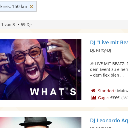
Umkreis: 150 km zurücksetzen
reis: 150 km
 1 von 3
59 DJs
DJ "Live mit B
DJ, Party-DJ
🎉 LIVE MIT BEATZ: 
dein Event zu einem
– dem flexiblen ...
Standort:
Main
Gage:
€€€€
(35
DJ Leonardo A