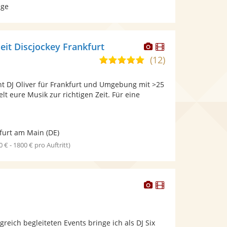
age
Dieser
Dieser
eit Discjockey Frankfurt
Künstler
Künstler
(12)
5,0
stellt
stellt
von
Fotos
Videos
nt DJ Oliver für Frankfurt und Umgebung mit >25
5
bereit.
bereit.
lt eure Musik zur richtigen Zeit. Für eine
Sternen
furt am Main
(DE)
0 € - 1800 € pro Auftritt)
Dieser
Dieser
Künstler
Künstler
stellt
stellt
Fotos
Videos
greich begleiteten Events bringe ich als DJ Six