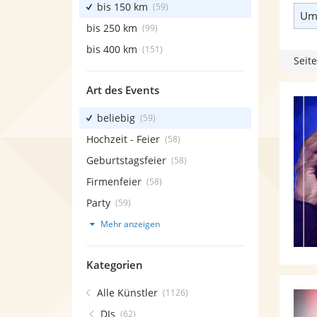
bis 150 km
(59)
Umk
bis 250 km
(99)
bis 400 km
(151)
Seite
Art des Events
beliebig
(59)
Hochzeit - Feier
(58)
Geburtstagsfeier
(58)
Firmenfeier
(58)
Party
(59)
Mehr anzeigen
Kategorien
Alle Künstler
(1126)
DJs
(62)