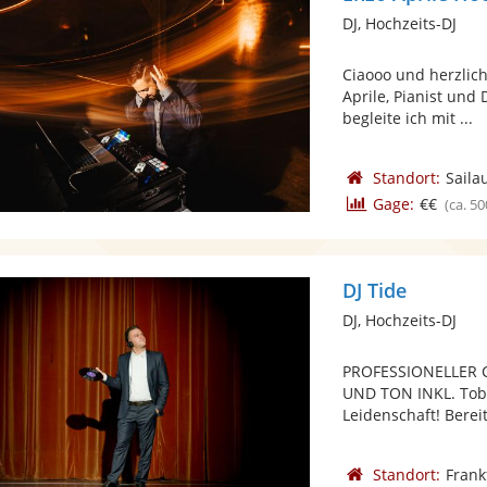
DJ, Hochzeits-DJ
Ciaooo und herzlich
Aprile, Pianist und
begleite ich mit ...
Standort:
Saila
Gage:
€€
(ca. 50
DJ Tide
DJ, Hochzeits-DJ
PROFESSIONELLER CL
UND TON INKL. Tobia
Leidenschaft! Bereits
Standort:
Frank