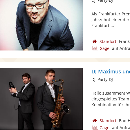
DJ, Party-DJ
Als Frankfurter Pre
Jahrzehnt einer der
Frankfurt ...
Standort:
Frank
Gage:
auf Anfr
DJ Maximus und
DJ, Party-DJ
Hallo zusammen! Wi
eingespieltes Team
Kombination für Ihre
Standort:
Bad 
Gage:
auf Anfr