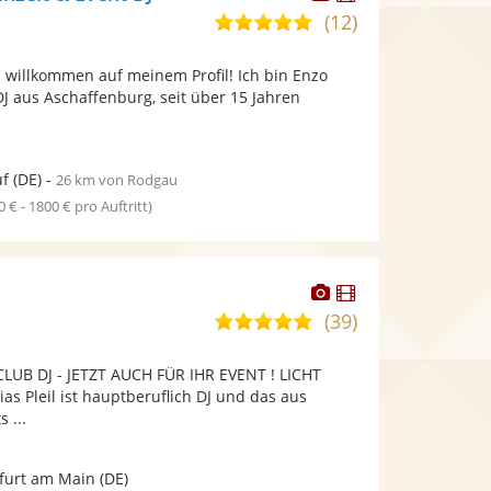
Künstler
Künstler
(12)
5,0
stellt
stellt
von
Fotos
Videos
 willkommen auf meinem Profil! Ich bin Enzo
5
bereit.
bereit.
 DJ aus Aschaffenburg, seit über 15 Jahren
Sternen
uf
(DE)
-
26 km von Rodgau
0 € - 1800 € pro Auftritt)
Dieser
Dieser
Künstler
Künstler
(39)
5,0
stellt
stellt
von
Fotos
Videos
UB DJ - JETZT AUCH FÜR IHR EVENT ! LICHT
5
bereit.
bereit.
s Pleil ist hauptberuflich DJ und das aus
Sternen
 ...
furt am Main
(DE)