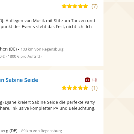
Künstler
(7)
5,0
stellt
von
Fotos
DJ: Auflegen von Musik mit Stil zum Tanzen und
5
bereit.
punkt des Events steht das Fest, nicht ich! Ich
Sternen
hen
(DE)
-
103 km von Regensburg
0 € - 1800 € pro Auftritt)
Dieser
Dieser
in Sabine Seide
Künstler
Künstler
(1)
5,0
stellt
stellt
von
Fotos
Videos
ng) DJane kreiert Sabine Seide die perfekte Party
5
bereit.
bereit.
äre, inklusive kompletter PA und Beleuchtung.
Sternen
berg
(DE)
-
89 km von Regensburg