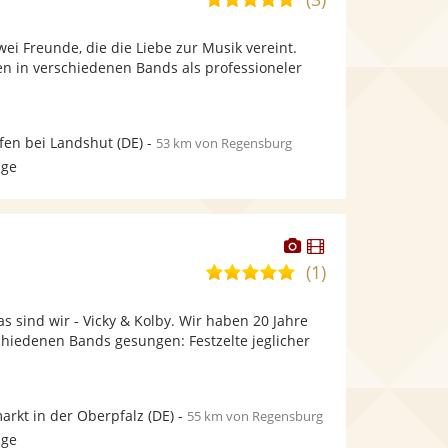
stellt
stellt
von
Fotos
Videos
wei Freunde, die die Liebe zur Musik vereint.
5
bereit.
bereit.
ren in verschiedenen Bands als professioneler
Sternen
fen bei Landshut
(DE)
-
53 km von Regensburg
age
Dieser
Dieser
Künstler
Künstler
(1)
5,0
stellt
stellt
von
Fotos
Videos
as sind wir - Vicky & Kolby. Wir haben 20 Jahre
5
bereit.
bereit.
hiedenen Bands gesungen: Festzelte jeglicher
Sternen
rkt in der Oberpfalz
(DE)
-
55 km von Regensburg
age