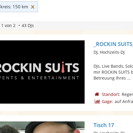
Umkreis: 150 km zurücksetzen
reis: 150 km
 1 von 2
43 DJs
_ROCKIN SUITS_
DJ, Hochzeits-DJ
DJs, Live Bands, So
mir ROCKIN SUITS b
Betreuung Ihres ...
Standort:
Rege
Gage:
auf Anfr
Tisch 17