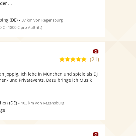
er ...
bing
(DE)
-
37 km von Regensburg
0 € - 1800 € pro Auftritt)
Dieser
Künstler
(21)
5,0
stellt
von
Fotos
n Joppig. Ich lebe in München und spiele als DJ
5
bereit.
men- und Privatevents. Dazu bringe ich Musik
Sternen
hen
(DE)
-
103 km von Regensburg
age
Dieser