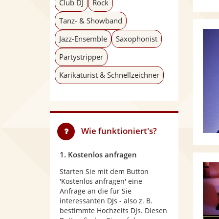
Club DJ
Rock
Tanz- & Showband
Jazz-Ensemble
Saxophonist
Partystripper
Karikaturist & Schnellzeichner
Wie funktioniert's?
1. Kostenlos anfragen
Starten Sie mit dem Button
'Kostenlos anfragen' eine
Anfrage an die für Sie
interessanten DJs - also z. B.
bestimmte Hochzeits DJs. Diesen