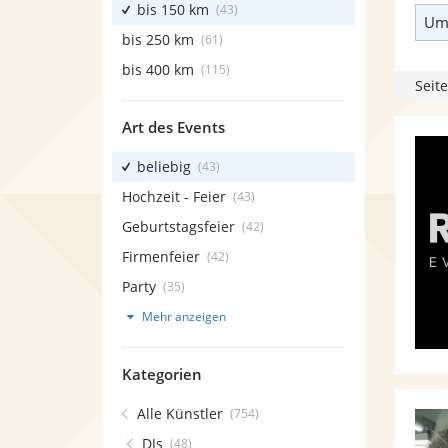
bis 150 km
(43)
Umk
bis 250 km
(61)
bis 400 km
(115)
Seite
Art des Events
beliebig
(43)
Hochzeit - Feier
(43)
Geburtstagsfeier
(42)
Firmenfeier
(42)
Party
(35)
Mehr anzeigen
Kategorien
Alle Künstler
(754)
DJs
(48)