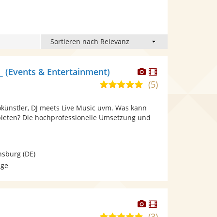
Dieser
Dieser
 (Events & Entertainment)
Künstler
Künstler
(5)
5,0
stellt
stellt
von
Fotos
Videos
lokünstler, DJ meets Live Music uvm. Was kann
5
bereit.
bereit.
ieten? Die hochprofessionelle Umsetzung und
Sternen
nsburg
(DE)
age
Dieser
Dieser
Künstler
Künstler
(3)
5,0