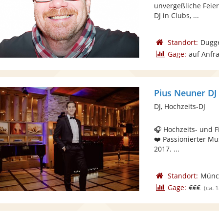
unvergeßliche Feier 
DJ in Clubs, ...
Standort:
Dugg
Gage:
auf Anfr
Pius Neuner DJ
DJ, Hochzeits-DJ
🎧 Hochzeits- und F
❤️ Passionierter Mus
2017. ...
Standort:
Münc
Gage:
€€€
(ca. 