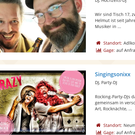
DJ, Hochzeits-DJ
Wir sind Tisch 17, z
Helmut ist seit Jah
Musiker in ...
Standort:
Adlko
Gage:
auf Anfr
Singingsonixx
DJ, Party-DJ
Rocking-Party-DJs d
gemeinsam in versc
Art, Rocknächte, ...
Standort:
Neuma
Gage:
auf Anfr