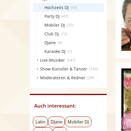
Hochzeits DJ
(43)
Party DJ
(47)
Mobiler DJ
(35)
Club DJ
(12)
DJane
(9)
Karaoke DJ
(1)
Live-Musiker
(541)
Show Künstler & Tänzer
(143)
Moderatoren & Redner
(24)
Auch interessant:
Latin
DJane
Mobiler DJ