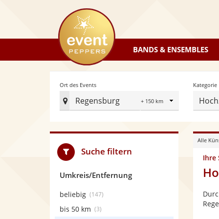
eventpeppers
BANDS & ENSEMBLES
Radius
Ort des Events
Kategorie
Regensburg
Hochz
Ort
des
Events
Alle Kün
festlegen
Suche filtern
Ihre
Ho
Umkreis/Entfernung
Durc
beliebig
(147)
Rege
bis 50 km
(3)