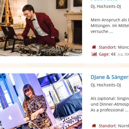
DJ, Hochzeits-DJ
Mein Anspruch als 
Mitsingen. Im Mittel
versuche ...
Standort:
Münc
Gage:
€€
(ca. 50
DJane & Sänger
DJ, Hochzeits-DJ
Als (optional: Singi
und Dinner-Atmosph
As a professional ...
Standort:
Nürn