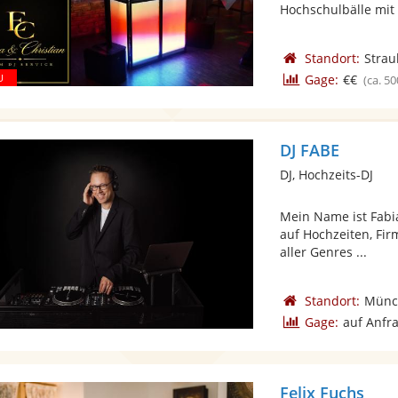
Hochschulbälle mit d
Standort:
Strau
Gage:
€€
(ca. 50
DJ FABE
DJ, Hochzeits-DJ
Mein Name ist Fabia
auf Hochzeiten, Fir
aller Genres ...
Standort:
Münc
Gage:
auf Anfr
Felix Fuchs