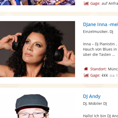
Gage:
auf Anfr
DJane Inna -meh
Einzelmusiker, DJ
Inna – Dj Pianistin
Hauch von Blues in 
über die Tasten ...
Standort:
Münc
Gage:
€€€
(ca. 
DJ Andy
DJ, Mobiler DJ
Hallo! Ich bin DJ An