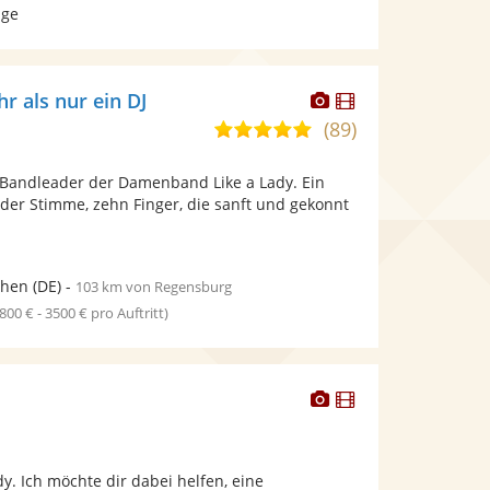
age
Dieser
Dieser
r als nur ein DJ
Künstler
Künstler
(89)
5,0
stellt
stellt
von
Fotos
Videos
 , Bandleader der Damenband Like a Lady. Ein
5
bereit.
bereit.
der Stimme, zehn Finger, die sanft und gekonnt
Sternen
hen
(DE)
-
103 km von Regensburg
1800 € - 3500 € pro Auftritt)
Dieser
Dieser
Künstler
Künstler
stellt
stellt
Fotos
Videos
dy. Ich möchte dir dabei helfen, eine