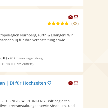
Dieser
Dieser
Künstler
Künstler
(38)
4,9
stellt
stellt
von
Fotos
Videos
tropolregion Nürnberg, Fürth & Erlangen! Wir
5
bereit.
bereit.
ssenden DJ für Ihre Veranstaltung sowie
Sternen
(DE)
-
96 km von Regensburg
0 € - 1800 € pro Auftritt)
Dieser
Dieser
ian | DJ für Hochzeiten 🤍
Künstler
Künstler
stellt
stellt
Fotos
Videos
 5-STERNE-BEWERTUNGEN ⭐. Wir begleiten
bereit.
bereit.
Silvesterveranstaltungen sowie Abschluss- und