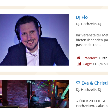
DJ Flo
DJ, Hochzeits-DJ
Ihr Veranstalter Me
bieten Ihnenden pa
passende Ton-, ...
Standort:
Fürth
Gage:
€€
(ca. 50
🤍 Eva & Christ
DJ, Hochzeits-DJ
⭐ ÜBER 20 GOOGLE
Hochzeiten, Galas, 