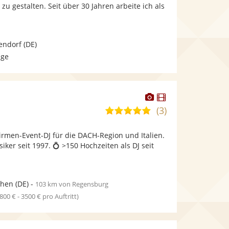
bereit.
bereit.
zu gestalten. Seit über 30 Jahren arbeite ich als
endorf
(DE)
age
Dieser
Dieser
Künstler
Künstler
(3)
5,0
stellt
stellt
von
Fotos
Videos
irmen-Event-DJ für die DACH-Region und Italien.
5
bereit.
bereit.
iker seit 1997. 💍 >150 Hochzeiten als DJ seit
Sternen
hen
(DE)
-
103 km von Regensburg
1800 € - 3500 € pro Auftritt)