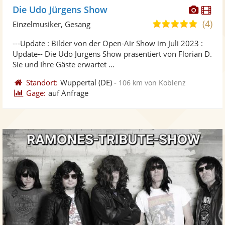
Diese
Di
Die Udo Jürgens Show
Künst
Kü
(4)
5,0
Einzelmusiker, Gesang
stellt
ste
von
---Update : Bilder von der Open-Air Show im Juli 2023 :
Fotos
Vi
5
Update-- Die Udo Jürgens Show präsentiert von Florian D.
bereit
ber
Sternen
Sie und Ihre Gäste erwartet ...
Standort:
Wuppertal
(DE)
-
106 km von Koblenz
Gage:
auf Anfrage