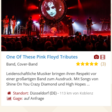
Diese
Di
One Of These Pink Floyd Tributes
Künst
Kü
(3)
4,8
Band, Cover-Band
stellt
ste
von
Leidenschaftliche Musiker bringen ihren Respekt vor
Fotos
Vi
5
einer großartigen Band zum Ausdruck. Mit Songs von
bereit
ber
Sternen
Shine On You Crazy Diamond und High Hopes ...
Standort:
Düsseldorf
(DE)
-
113 km von Koblenz
Gage:
auf Anfrage