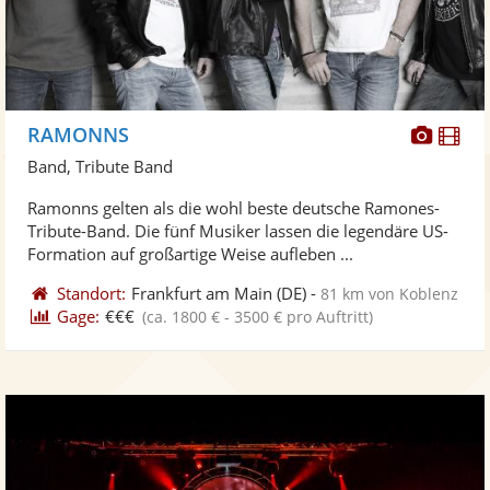
Diese
Di
RAMONNS
Künst
Kü
Band, Tribute Band
stellt
ste
Ramonns gelten als die wohl beste deutsche Ramones-
Fotos
Vi
Tribute-Band. Die fünf Musiker lassen die legendäre US-
bereit
ber
Formation auf großartige Weise aufleben ...
Standort:
Frankfurt am Main
(DE)
-
81 km von Koblenz
Gage:
€€€
(ca. 1800 € - 3500 € pro Auftritt)