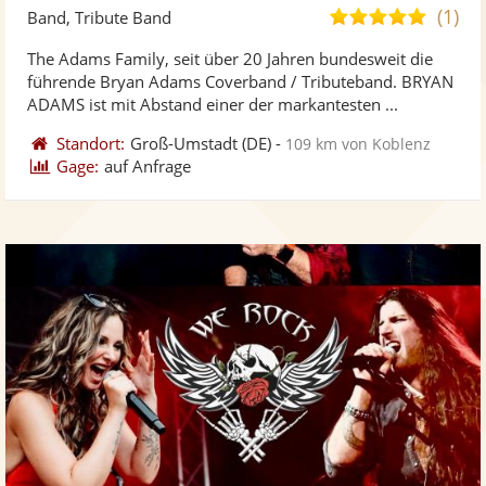
Künst
Kü
(1)
5,0
Band, Tribute Band
stellt
ste
von
The Adams Family, seit über 20 Jahren bundesweit die
Fotos
Vi
5
führende Bryan Adams Coverband / Tributeband. BRYAN
bereit
ber
Sternen
ADAMS ist mit Abstand einer der markantesten ...
Standort:
Groß-Umstadt
(DE)
-
109 km von Koblenz
Gage:
auf Anfrage