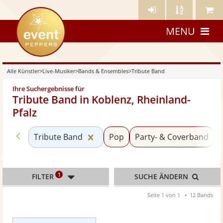
Künstler-
Künstler
Meine
eventpeppers
Login
A-
Künstle
MENU
Z
Alle Künstler
>
Live-Musiker
>
Bands & Ensembles
>
Tribute Band
Ihre Suchergebnisse für
Tribute Band in Koblenz, Rheinland-
Pfalz
Zurück zu «Bands & Ensembles»
Kategorie «Tribute Band» zurück
Tribute Band
Pop
Party- & Coverband
1
FILTER
SUCHE ÄNDERN
Seite 1 von 1
12 Bands