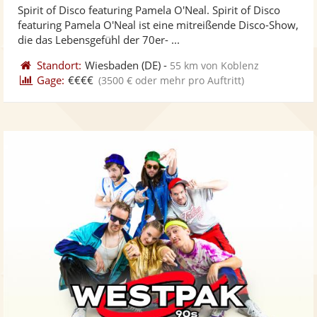
Spirit of Disco featuring Pamela O'Neal. Spirit of Disco
Fotos
Vi
5
featuring Pamela O'Neal ist eine mitreißende Disco-Show,
bereit
ber
Sternen
die das Lebensgefühl der 70er- ...
Standort:
Wiesbaden
(DE)
-
55 km von Koblenz
Gage:
€€€€
(3500 € oder mehr pro Auftritt)