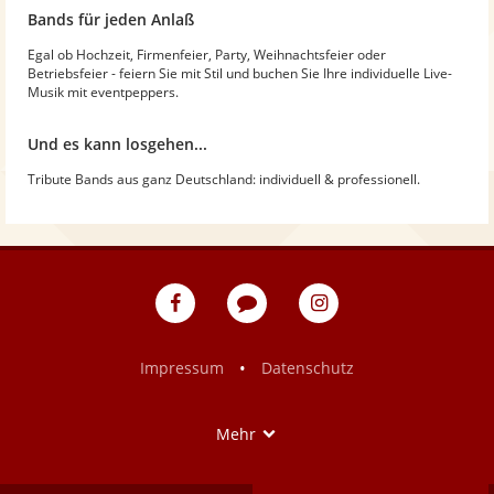
Bands für jeden Anlaß
Egal ob Hochzeit, Firmenfeier, Party, Weihnachtsfeier oder
Betriebsfeier - feiern Sie mit Stil und buchen Sie Ihre individuelle Live-
Musik mit eventpeppers.
Und es kann losgehen...
Tribute Bands aus ganz Deutschland: individuell & professionell.
eventpeppers
Blog
eventpeppers
auf
auf
Facebook
Instagram
•
Impressum
Datenschutz
Show
Mehr