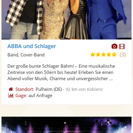
Diese
Di
ABBA und Schlager
Künst
Kü
(3)
4,8
Band, Cover-Band
stellt
ste
von
Der große bunte Schlager Bähm! – Eine musikalische
Fotos
Vi
5
Zeitreise von den 50ern bis heute! Erleben Sie einen
bereit
ber
Sternen
Abend voller Musik, Charme und unvergesslicher ...
Standort:
Pulheim
(DE)
-
92 km von Koblenz
Gage:
auf Anfrage