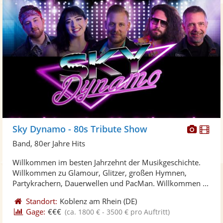
Diese
Di
Sky Dynamo - 80s Tribute Show
Künst
Kü
Band, 80er Jahre Hits
stellt
ste
Willkommen im besten Jahrzehnt der Musikgeschichte.
Fotos
Vi
Willkommen zu Glamour, Glitzer, großen Hymnen,
bereit
ber
Partykrachern, Dauerwellen und PacMan. Willkommen ...
Standort:
Koblenz am Rhein
(DE)
Gage:
€€€
(ca. 1800 € - 3500 € pro Auftritt)