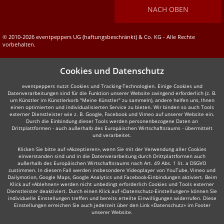
NACH OBEN
© 2010-2026 eventpeppers UG (haftungsbeschränkt) & Co. KG - Alle Rechte
vorbehalten.
Cookies und Datenschutz
eventpeppers nutzt Cookies und Tracking-Technologien. Einige Cookies und
Datenverarbeitungen sind für die Funktion unserer Website zwingend erforderlich (z. B.
um Künstler im Künstlerkorb "Meine Künstler" zu sammeln), andere helfen uns, Ihnen
einen optimierten und individualisierten Service zu bieten. Wir binden so auch Tools
externer Dienstleister wie z. B. Google, Facebook und Vimeo auf unserer Website ein.
Durch die Einbindung dieser Tools werden personenbezogene Daten an
Drittplattformen - auch außerhalb des Europäischen Wirtschaftsraums - übermittelt
und verarbeitet.
Klicken Sie bitte auf «Akzeptieren», wenn Sie mit der Verwendung aller Cookies
einverstanden sind und in die Datenverarbeitung durch Drittplattformen auch
außerhalb des Europäischen Wirtschaftsraums nach Art. 49 Abs. 1 lit. a DSGVO
zustimmen. In diesem Fall werden insbesondere Videoplayer von YouTube, Vimeo und
Dailymotion, Google Maps, Google Analytics und Facebook-Einbindungen aktiviert. Beim
Klick auf «Ablehnen» werden nicht unbedingt erforderlich Cookies und Tools externer
Dienstleister deaktiviert. Durch einen Klick auf «Datenschutz-Einstellungen» können Sie
individuelle Einstellungen treffen und bereits erteilte Einwilligungen widerrufen. Diese
Einstellungen erreichen Sie auch jederzeit über den Link «Datenschutz» im Footer
unserer Website.