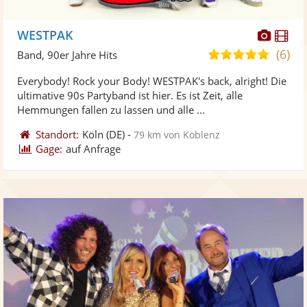
Diese
Di
WESTPAK
Künst
Kü
(6)
5,0
Band, 90er Jahre Hits
stellt
ste
von
Everybody! Rock your Body! WESTPAK's back, alright! Die
Fotos
Vi
5
ultimative 90s Partyband ist hier. Es ist Zeit, alle
bereit
ber
Sternen
Hemmungen fallen zu lassen und alle ...
Standort:
Köln
(DE)
-
79 km von Koblenz
Gage:
auf Anfrage