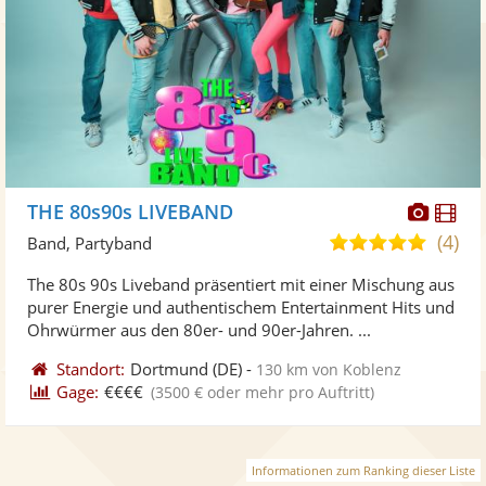
Diese
Di
THE 80s90s LIVEBAND
Künst
Kü
(4)
5,0
Band, Partyband
stellt
ste
von
The 80s 90s Liveband präsentiert mit einer Mischung aus
Fotos
Vi
5
purer Energie und authentischem Entertainment Hits und
bereit
ber
Sternen
Ohrwürmer aus den 80er- und 90er-Jahren. ...
Standort:
Dortmund
(DE)
-
130 km von Koblenz
Gage:
€€€€
(3500 € oder mehr pro Auftritt)
Informationen zum Ranking dieser Liste