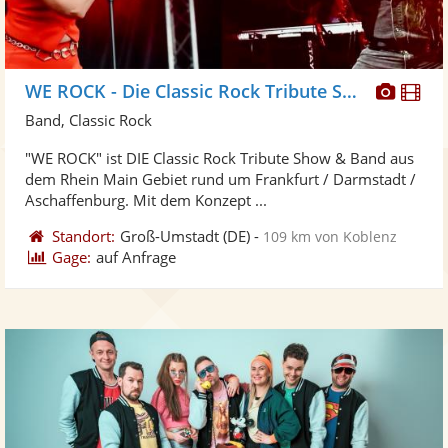
Diese
Di
WE ROCK - Die Classic Rock Tribute Show
Künst
Kü
Band, Classic Rock
stellt
ste
"WE ROCK" ist DIE Classic Rock Tribute Show & Band aus
Fotos
Vi
dem Rhein Main Gebiet rund um Frankfurt / Darmstadt /
bereit
ber
Aschaffenburg. Mit dem Konzept ...
Standort:
Groß-Umstadt
(DE)
-
109 km von Koblenz
Gage:
auf Anfrage