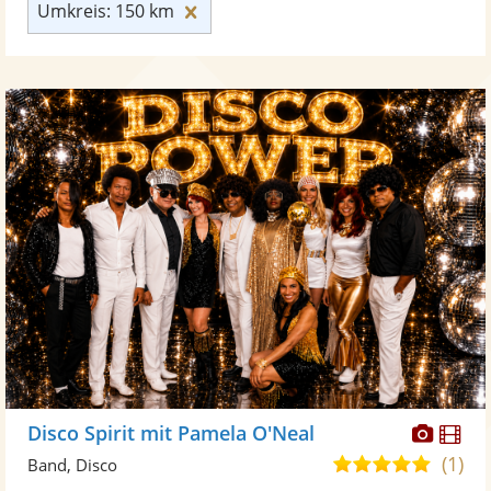
Umkreis: 150 km zurücksetzen
Umkreis: 150 km
Diese
Di
Disco Spirit mit Pamela O'Neal
Künst
Kü
(1)
5,0
Band, Disco
stellt
ste
von