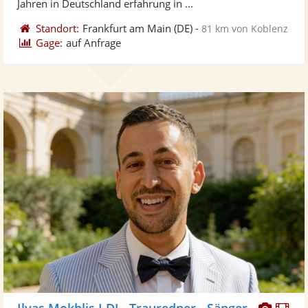
Jahren in Deutschland erfahrung in ...
Standort:
Frankfurt am Main
(DE)
-
81 km von Koblenz
Gage:
auf Anfrage
Diese
Di
Ilyas Mokhlis I DJ - Trauredner - Sänger