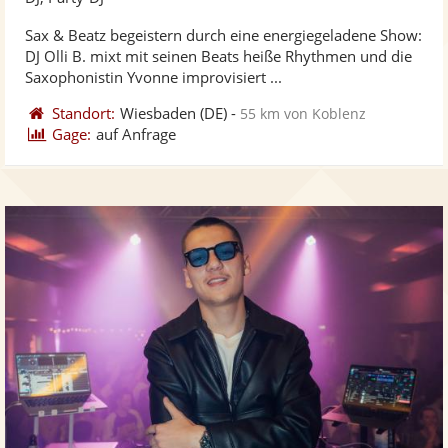
stellt
ste
Sax & Beatz begeistern durch eine energiegeladene Show:
Fotos
Vi
DJ Olli B. mixt mit seinen Beats heiße Rhythmen und die
bereit
ber
Saxophonistin Yvonne improvisiert ...
Standort:
Wiesbaden
(DE)
-
55 km von Koblenz
Gage:
auf Anfrage