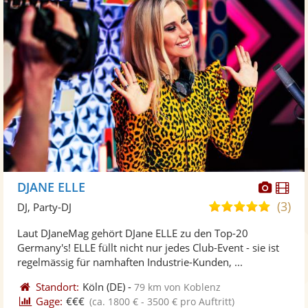
Diese
Di
DJANE ELLE
Künst
Kü
(3)
5,0
DJ, Party-DJ
stellt
ste
von
Laut DJaneMag gehört DJane ELLE zu den Top-20
Fotos
Vi
5
Germany's! ELLE füllt nicht nur jedes Club-Event - sie ist
bereit
ber
Sternen
regelmässig für namhaften Industrie-Kunden, ...
Standort:
Köln
(DE)
-
79 km von Koblenz
Gage:
€€€
(ca. 1800 € - 3500 € pro Auftritt)