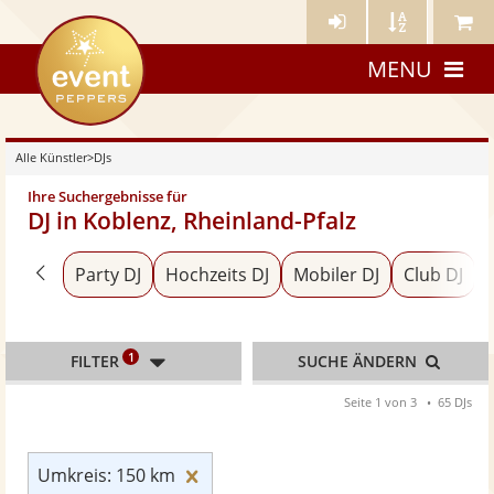
Künstler-
Künstler
Meine
eventpeppers
Login
A-
Künstle
MENU
Z
Alle Künstler
>
DJs
Ihre Suchergebnisse für
DJ in Koblenz, Rheinland-Pfalz
Zurück zu «Alle Künstler»
Party DJ
Hochzeits DJ
Mobiler DJ
Club DJ
1
FILTER
SUCHE ÄNDERN
Seite 1 von 3
65 DJs
Umkreis: 150 km zurücksetzen
Umkreis: 150 km