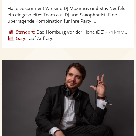
stellt
ste
von
Hallo zusammen! Wir sind DJ Maximus und Stas Neufeld
Fotos
Vi
5
ein eingespieltes Team aus DJ und Saxophonist. Eine
bereit
ber
Sternen
überragende Kombination für Ihre Party. ...
Standort:
Bad Homburg vor der Höhe
(DE)
-
74 km von Koblenz
Gage:
auf Anfrage