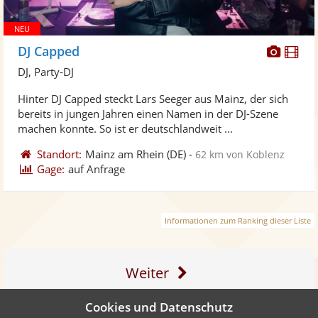
Diese
Di
DJ Capped
Künst
Kü
DJ, Party-DJ
stellt
ste
Hinter DJ Capped steckt Lars Seeger aus Mainz, der sich
Fotos
Vi
bereits in jungen Jahren einen Namen in der DJ-Szene
bereit
ber
machen konnte. So ist er deutschlandweit ...
Standort:
Mainz am Rhein
(DE)
-
62 km von Koblenz
Gage:
auf Anfrage
Informationen zum Ranking dieser Liste
Weiter
Cookies und Datenschutz