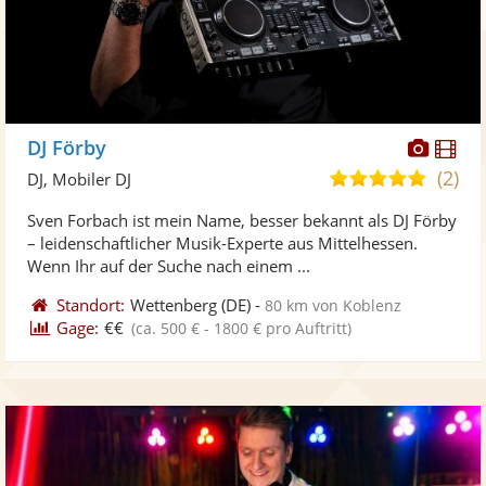
Diese
Di
DJ Förby
Künst
Kü
(2)
5,0
DJ, Mobiler DJ
stellt
ste
von
Sven Forbach ist mein Name, besser bekannt als DJ Förby
Fotos
Vi
5
– leidenschaftlicher Musik-Experte aus Mittelhessen.
bereit
ber
Sternen
Wenn Ihr auf der Suche nach einem ...
Standort:
Wettenberg
(DE)
-
80 km von Koblenz
Gage:
€€
(ca. 500 € - 1800 € pro Auftritt)