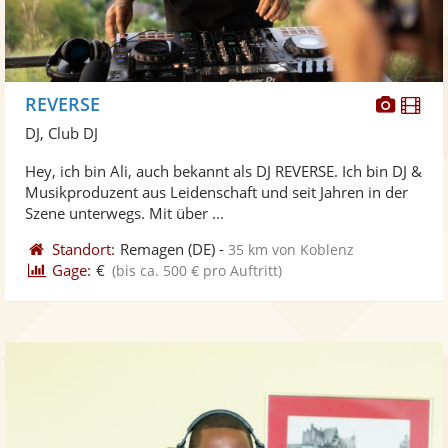
Diese
Di
REVERSE
Künst
Kü
DJ, Club DJ
stellt
ste
Hey, ich bin Ali, auch bekannt als DJ REVERSE. Ich bin DJ &
Fotos
Vi
Musikproduzent aus Leidenschaft und seit Jahren in der
bereit
ber
Szene unterwegs. Mit über ...
Standort:
Remagen
(DE)
-
35 km von Koblenz
Gage:
€
(bis ca. 500 € pro Auftritt)