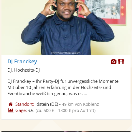
Diese
Di
DJ Franckey
Künst
Kü
DJ, Hochzeits-DJ
stellt
ste
DJ Franckey – Ihr Party-DJ für unvergessliche Momente!
Fotos
Vi
Mit über 10 Jahren Erfahrung in der Hochzeits- und
bereit
ber
Eventbranche weiß ich genau, was es ...
Standort:
Idstein
(DE)
-
49 km von Koblenz
Gage:
€€
(ca. 500 € - 1800 € pro Auftritt)