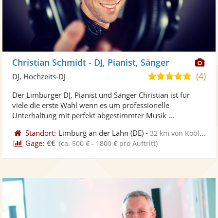
Di
Christian Schmidt - DJ, Pianist, Sänger
Kü
(4)
5,0
DJ, Hochzeits-DJ
ste
von
Der Limburger DJ, Pianist und Sänger Christian ist für
Fo
5
viele die erste Wahl wenn es um professionelle
ber
Sternen
Unterhaltung mit perfekt abgestimmter Musik ...
Standort:
Limburg an der Lahn
(DE)
-
32 km von Koblenz
Gage:
€€
(ca. 500 € - 1800 € pro Auftritt)