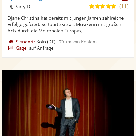
Künst
Kü
(11)
4,9
DJ, Party-DJ
stellt
ste
von
DJane Christina hat bereits mit jungen Jahren zahlreiche
Fotos
Vi
5
Erfolge gefeiert. So tourte sie als Musikerin mit großen
bereit
ber
Sternen
Acts durch die Metropolen Europas, ...
Standort:
Köln
(DE)
-
79 km von Koblenz
Gage:
auf Anfrage