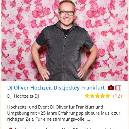
Diese
Di
DJ Oliver Hochzeit Discjockey Frankfurt
Künst
Kü
(12)
5,0
DJ, Hochzeits-DJ
stellt
ste
von
Hochzeits- und Event DJ Oliver für Frankfurt und
Fotos
Vi
5
Umgebung mit >25 Jahre Erfahrung spielt eure Musik zur
bereit
ber
Sternen
richtigen Zeit. Für eine stimmungsvolle, ...