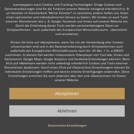
eventpeppers nutzt Cookies und Tracking-Technologien. Einige Cookies und
Datenverarbeitungen sind für die Funktion unserer Website zwingend erforderlich (z. B.
Auch interessant:
um Künstler im Künstlerkorb "Meine Künstler" zu sammeln), andere helfen uns, Ihnen
einen optimierten und individualisierten Service zu bieten. Wir binden so auch Tools
externer Dienstleister wie z. B. Google, Facebook und Vimeo auf unserer Website ein.
Durch die Einbindung dieser Tools werden personenbezogene Daten an
Drittplattformen - auch außerhalb des Europäischen Wirtschaftsraums - übermittelt
und verarbeitet.
Latin
DJane
Hochzeits DJ
Rock
Partystripper
Ta
Klicken Sie bitte auf «Akzeptieren», wenn Sie mit der Verwendung aller Cookies
einverstanden sind und in die Datenverarbeitung durch Drittplattformen auch
außerhalb des Europäischen Wirtschaftsraums nach Art. 49 Abs. 1 lit. a DSGVO
zustimmen. In diesem Fall werden insbesondere Videoplayer von YouTube, Vimeo und
Dailymotion, Google Maps, Google Analytics und Facebook-Einbindungen aktiviert. Beim
Klick auf «Ablehnen» werden nicht unbedingt erforderlich Cookies und Tools externer
Dienstleister deaktiviert. Durch einen Klick auf «Datenschutz-Einstellungen» können Sie
Wie funktioniert's?
individuelle Einstellungen treffen und bereits erteilte Einwilligungen widerrufen. Diese
Einstellungen erreichen Sie auch jederzeit über den Link «Datenschutz» im Footer
unserer Website.
1. Kostenlos anfragen
Starten Sie mit dem Button 'Kostenlos anfragen' eine Anfrage an die für
Akzeptieren
Sie interessanten DJs - also z. B. bestimmte DJs. Diesen Button finden
Sie auf den jeweiligen Künstler-Profil-Seiten der Discjockeys.
Ablehnen
2. Angebote erhalten & Details besprechen
Datenschutz-Einstellungen
Sie erhalten Angebote Ihrer angefragten DJs. Nutzen Sie die Funktionen
der eventpeppers-Plattform oder telefonieren Sie direkt mit den DJs um