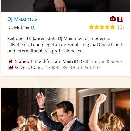
Diese
Di
DJ Maximus
Künst
Kü
(5)
5,0
DJ, Mobiler DJ
stellt
ste
von
Seit über 16 Jahren steht DJ Maximus für moderne,
Fotos
Vi
5
stilvolle und energiegeladene Events in ganz Deutschland
bereit
ber
Sternen
und international. Als professioneller ...
Standort:
Frankfurt am Main
(DE)
-
81 km von Koblenz
Gage:
€€€
(ca. 1800 € - 3500 € pro Auftritt)