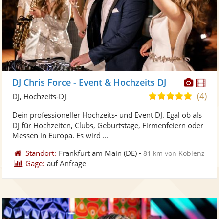
Diese
Di
DJ Chris Force - Event & Hochzeits DJ
Künst
Kü
(4)
5,0
DJ, Hochzeits-DJ
stellt
ste
von
Dein professioneller Hochzeits- und Event DJ. Egal ob als
Fotos
Vi
5
DJ für Hochzeiten, Clubs, Geburtstage, Firmenfeiern oder
bereit
ber
Sternen
Messen in Europa. Es wird ...
Standort:
Frankfurt am Main
(DE)
-
81 km von Koblenz
Gage:
auf Anfrage