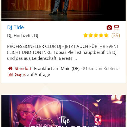
Diese
Di
DJ Tide
Künst
Kü
(39)
5,0
DJ, Hochzeits-DJ
stellt
ste
von
PROFESSIONELLER CLUB DJ - JETZT AUCH FÜR IHR EVENT
Fotos
Vi
5
! LICHT UND TON INKL. Tobias Pleil ist hauptberuflich DJ
bereit
ber
Sternen
und das aus Leidenschaft! Bereits ...
Standort:
Frankfurt am Main
(DE)
-
81 km von Koblenz
Gage:
auf Anfrage