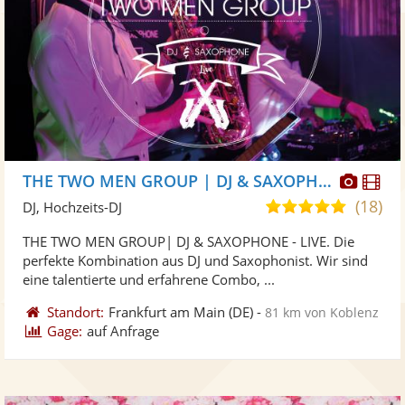
Diese
Di
THE TWO MEN GROUP | DJ & SAXOPHONE
Künst
Kü
(18)
5,0
DJ, Hochzeits-DJ
stellt
ste
von
THE TWO MEN GROUP| DJ & SAXOPHONE - LIVE. Die
Fotos
Vi
5
perfekte Kombination aus DJ und Saxophonist. Wir sind
bereit
ber
Sternen
eine talentierte und erfahrene Combo, ...
Standort:
Frankfurt am Main
(DE)
-
81 km von Koblenz
Gage:
auf Anfrage