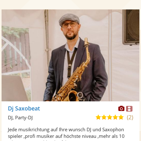
Diese
Di
Dj Saxobeat
Künst
Kü
(2)
5,0
DJ, Party-DJ
stellt
ste
von
Jede musikrichtung auf Ihre wunsch DJ und Saxophon
Fotos
Vi
5
spieler ,profi musiker auf höchste niveau ,mehr als 10
bereit
ber
Sternen