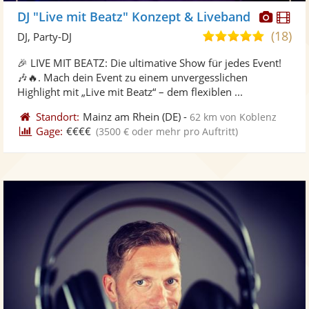
Diese
Di
DJ "Live mit Beatz" Konzept & Liveband
Künst
Kü
(18)
4,9
DJ, Party-DJ
stellt
ste
von
🎉 LIVE MIT BEATZ: Die ultimative Show für jedes Event!
Fotos
Vi
5
🎶🔥. Mach dein Event zu einem unvergesslichen
bereit
ber
Sternen
Highlight mit „Live mit Beatz“ – dem flexiblen ...
Standort:
Mainz am Rhein
(DE)
-
62 km von Koblenz
Gage:
€€€€
(3500 € oder mehr pro Auftritt)