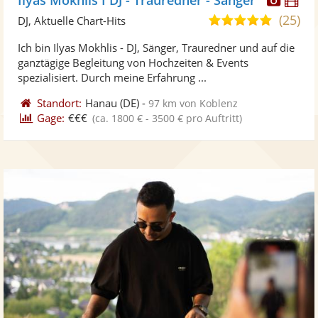
Künst
Kü
(25)
5,0
DJ, Aktuelle Chart-Hits
stellt
ste
von
Ich bin Ilyas Mokhlis - DJ, Sänger, Trauredner und auf die
Fotos
Vi
5
ganztägige Begleitung von Hochzeiten & Events
bereit
ber
Sternen
spezialisiert. Durch meine Erfahrung ...
Standort:
Hanau
(DE)
-
97 km von Koblenz
Gage:
€€€
(ca. 1800 € - 3500 € pro Auftritt)