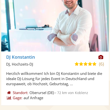
Di
DJ Konstantin
Kü
(6)
5,0
DJ, Hochzeits-DJ
ste
von
Herzlich willkommen! Ich bin DJ Konstantin und biete die
Fo
5
ideale DJ-Lösung für jedes Event in Deutschland und
ber
Sternen
europaweit, ob Hochzeit, Geburtstag, ...
Standort:
Oberursel
(DE)
-
72 km von Koblenz
Gage:
auf Anfrage