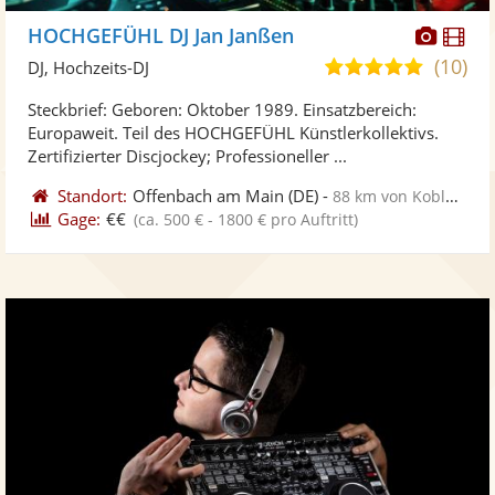
Diese
Di
HOCHGEFÜHL DJ Jan Janßen
Künst
Kü
(10)
4,9
DJ, Hochzeits-DJ
stellt
ste
von
Steckbrief: Geboren: Oktober 1989. Einsatzbereich:
Fotos
Vi
5
Europaweit. Teil des HOCHGEFÜHL Künstlerkollektivs.
bereit
ber
Sternen
Zertifizierter Discjockey; Professioneller ...
Standort:
Offenbach am Main
(DE)
-
88 km von Koblenz
Gage:
€€
(ca. 500 € - 1800 € pro Auftritt)