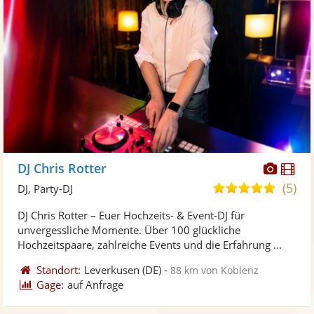
Diese
Di
DJ Chris Rotter
Künst
Kü
(5)
5,0
DJ, Party-DJ
stellt
ste
von
DJ Chris Rotter – Euer Hochzeits- & Event-DJ für
Fotos
Vi
5
unvergessliche Momente. Über 100 glückliche
bereit
ber
Sternen
Hochzeitspaare, zahlreiche Events und die Erfahrung ...
Standort:
Leverkusen
(DE)
-
88 km von Koblenz
Gage:
auf Anfrage