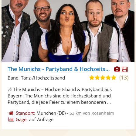
Diese
Di
The Munichs - Partyband & Hochzeitsband
Künst
Kü
(13)
5,0
Band, Tanz-/Hochzeitsband
stellt
ste
von
🎶 The Munichs – Hochzeitsband & Partyband aus
Fotos
Vi
5
Bayern. The Munichs sind die Hochzeitsband und
bereit
ber
Sternen
Partyband, die jede Feier zu einem besonderen ...
Standort:
München
(DE)
-
53 km von Rosenheim
Gage:
auf Anfrage