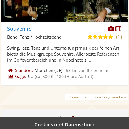
Diese
Di
Souvenirs
Künst
Kü
(1)
5,0
Band, Tanz-/Hochzeitsband
stellt
ste
von
Swing, Jazz, Tanz und Unterhaltungsmusik der feinen Art
Fotos
Vi
5
bietet die Musikgruppe Souvenirs. Allerbeste Referenzen
bereit
ber
Sternen
im Golfeventbereich und in Nobelhotels ...
Standort:
München
(DE)
-
53 km von Rosenheim
Gage:
€€
(ca. 500 € - 1800 € pro Auftritt)
Informationen zum Ranking dieser Liste
Weiter
Cookies und Datenschutz