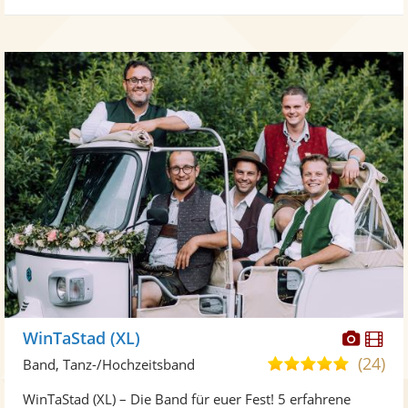
Diese
Di
WinTaStad (XL)
Künst
Kü
(24)
5,0
Band, Tanz-/Hochzeitsband
stellt
ste
von
WinTaStad (XL) – Die Band für euer Fest! 5 erfahrene
Fotos
Vi