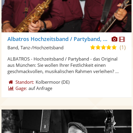
Diese
Di
Albatros Hochzeitsband / Partyband, Trio oder Duo
Künst
Kü
(1)
5,0
Band, Tanz-/Hochzeitsband
stellt
ste
von
ALBATROS - Hochzeitsband / Partyband - das Original
Fotos
Vi
5
aus München: Sie wollen Ihrer Festlichkeit einen
bereit
ber
Sternen
geschmackvollen, musikalischen Rahmen verleihen? ...
Standort:
Kolbermoor
(DE)
Gage:
auf Anfrage