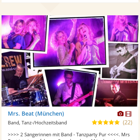
Diese
Di
Mrs. Beat (München)
Künst
Kü
(22)
4,9
Band, Tanz-/Hochzeitsband
stellt
ste
von
>>>> 2 Sängerinnen mit Band - Tanzparty Pur <<<<. Mrs
Fotos
Vi
5