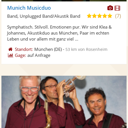
Diese
Di
Munich Musicduo
Künst
Kü
(7)
5,0
Band, Unplugged Band/Akustik Band
stellt
ste
von
Symphatisch. Stilvoll. Emotionen pur. Wir sind Klea &
Fotos
Vi
5
Johannes, Akustikduo aus München, Paar im echten
bereit
ber
Sternen
Leben und vor allem mit ganz viel ...
Standort:
München
(DE)
-
53 km von Rosenheim
Gage:
auf Anfrage