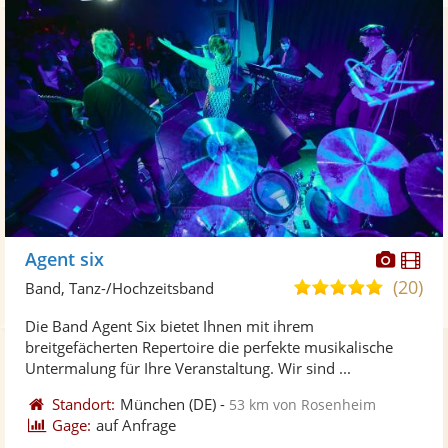
Diese
Di
Agent six
Künst
Kü
(20)
5,0
Band, Tanz-/Hochzeitsband
stellt
ste
von
Die Band Agent Six bietet Ihnen mit ihrem
Fotos
Vi
5
breitgefächerten Repertoire die perfekte musikalische
bereit
ber
Sternen
Untermalung für Ihre Veranstaltung. Wir sind ...
Standort:
München
(DE)
-
53 km von Rosenheim
Gage:
auf Anfrage