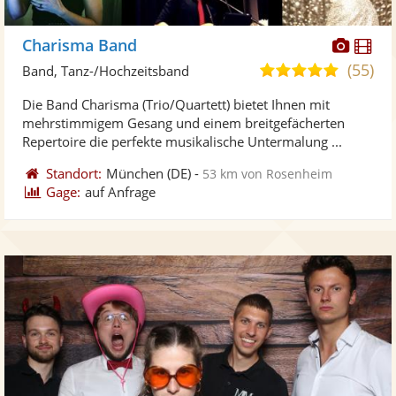
Diese
Di
Charisma Band
Künst
Kü
(55)
5,0
Band, Tanz-/Hochzeitsband
stellt
ste
von
Die Band Charisma (Trio/Quartett) bietet Ihnen mit
Fotos
Vi
5
mehrstimmigem Gesang und einem breitgefächerten
bereit
ber
Sternen
Repertoire die perfekte musikalische Untermalung ...
Standort:
München
(DE)
-
53 km von Rosenheim
Gage:
auf Anfrage