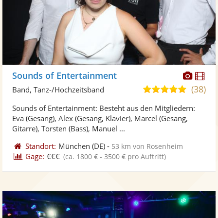
Diese
Di
Sounds of Entertainment
Künst
Kü
(38)
5,0
Band, Tanz-/Hochzeitsband
stellt
ste
von
Sounds of Entertainment: Besteht aus den Mitgliedern:
Fotos
Vi
5
Eva (Gesang), Alex (Gesang, Klavier), Marcel (Gesang,
bereit
ber
Sternen
Gitarre), Torsten (Bass), Manuel ...
Standort:
München
(DE)
-
53 km von Rosenheim
Gage:
€€€
(ca. 1800 € - 3500 € pro Auftritt)