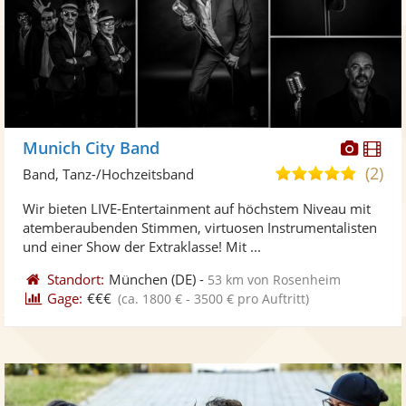
Diese
Di
Munich City Band
Künst
Kü
(2)
5,0
Band, Tanz-/Hochzeitsband
stellt
ste
von
Wir bieten LIVE-Entertainment auf höchstem Niveau mit
Fotos
Vi
5
atemberaubenden Stimmen, virtuosen Instrumentalisten
bereit
ber
Sternen
und einer Show der Extraklasse! Mit ...
Standort:
München
(DE)
-
53 km von Rosenheim
Gage:
€€€
(ca. 1800 € - 3500 € pro Auftritt)