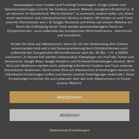
eventpeppers nutzt Cookies und Tracking-Technologien. Einige Cookies und
Datenverarbeitungen sind für die Funktion unserer Website zwingend erforderlich (z. B.
um Künstler im Künstlerkorb "Meine Künstler" zu sammeln), andere helfen uns, Ihnen
einen optimierten und individualisierten Service zu bieten. Wir binden so auch Tools
Auch interessant:
externer Dienstleister wie z. B. Google, Facebook und Vimeo auf unserer Website ein.
Durch die Einbindung dieser Tools werden personenbezogene Daten an
Drittplattformen - auch außerhalb des Europäischen Wirtschaftsraums - übermittelt
und verarbeitet.
Klicken Sie bitte auf «Akzeptieren», wenn Sie mit der Verwendung aller Cookies
Rock
Top 40
Alternative Band
Schlager- & Oldies
einverstanden sind und in die Datenverarbeitung durch Drittplattformen auch
außerhalb des Europäischen Wirtschaftsraums nach Art. 49 Abs. 1 lit. a DSGVO
zustimmen. In diesem Fall werden insbesondere Videoplayer von YouTube, Vimeo und
Dailymotion, Google Maps, Google Analytics und Facebook-Einbindungen aktiviert. Beim
Klick auf «Ablehnen» werden nicht unbedingt erforderlich Cookies und Tools externer
Dienstleister deaktiviert. Durch einen Klick auf «Datenschutz-Einstellungen» können Sie
individuelle Einstellungen treffen und bereits erteilte Einwilligungen widerrufen. Diese
Einstellungen erreichen Sie auch jederzeit über den Link «Datenschutz» im Footer
Wie funktioniert's?
unserer Website.
1. Kostenlos anfragen
Akzeptieren
Starten Sie mit dem Button 'Kostenlos anfragen' eine Anfrage an die für
Sie interessanten Bands - also z. B. bestimmte Tanzbands &
Ablehnen
Showbands. Diesen Button finden Sie auf den jeweiligen Künstler-Profil-
Seiten der Musiker.
Datenschutz-Einstellungen
2. Angebote erhalten & Details besprechen