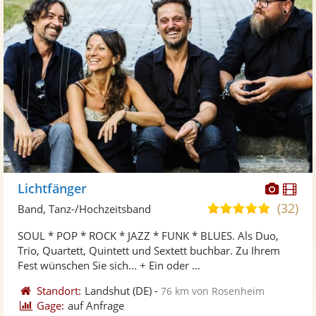
Diese
Di
Lichtfänger
Künst
Kü
(32)
5,0
Band, Tanz-/Hochzeitsband
stellt
ste
von
SOUL * POP * ROCK * JAZZ * FUNK * BLUES. Als Duo,
Fotos
Vi
5
Trio, Quartett, Quintett und Sextett buchbar. Zu Ihrem
bereit
ber
Sternen
Fest wünschen Sie sich... + Ein oder ...
Standort:
Landshut
(DE)
-
76 km von Rosenheim
Gage:
auf Anfrage