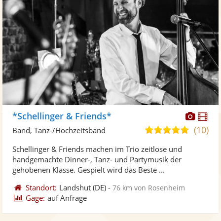
Diese
Di
*Schellinger & Friends*
Künst
Kü
(10)
5,0
Band, Tanz-/Hochzeitsband
stellt
ste
von
Schellinger & Friends machen im Trio zeitlose und
Fotos
Vi
5
handgemachte Dinner-, Tanz- und Partymusik der
bereit
ber
Sternen
gehobenen Klasse. Gespielt wird das Beste ...
Standort:
Landshut
(DE)
-
76 km von Rosenheim
Gage:
auf Anfrage