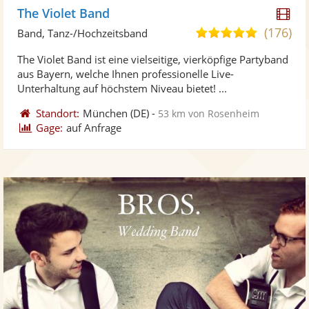
Di
The Violet Band
Kü
(176)
5,0
Band, Tanz-/Hochzeitsband
ste
von
The Violet Band ist eine vielseitige, vierköpfige Partyband
Vi
5
aus Bayern, welche Ihnen professionelle Live-
ber
Sternen
Unterhaltung auf höchstem Niveau bietet! ...
Standort:
München
(DE)
-
53 km von Rosenheim
Gage:
auf Anfrage