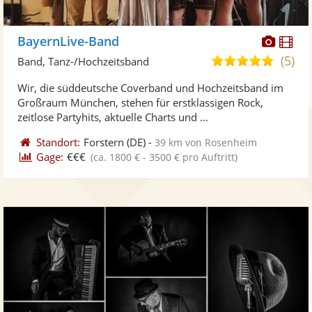
Diese
Di
BayernLive-Band
Künst
Kü
(5)
4,9
Band, Tanz-/Hochzeitsband
stellt
ste
von
Wir, die süddeutsche Coverband und Hochzeitsband im
Fotos
Vi
5
Großraum München, stehen für erstklassigen Rock,
bereit
ber
Sternen
zeitlose Partyhits, aktuelle Charts und ...
Standort:
Forstern
(DE)
-
39 km von Rosenheim
Gage:
€€€
(ca. 1800 € - 3500 € pro Auftritt)