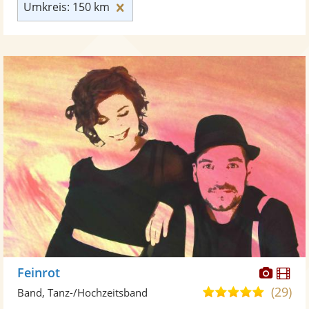
Umkreis: 150 km zurücksetzen
Umkreis: 150 km
Diese
Di
Feinrot
Künst
Kü
(29)
5,0
Band, Tanz-/Hochzeitsband
stellt
ste
von