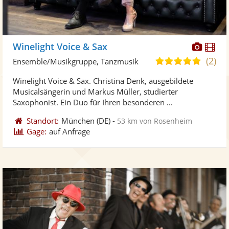
Diese
Di
Winelight Voice & Sax
Künst
Kü
(2)
5,0
Ensemble/Musikgruppe, Tanzmusik
stellt
ste
von
Winelight Voice & Sax. Christina Denk, ausgebildete
Fotos
Vi
5
Musicalsängerin und Markus Müller, studierter
bereit
ber
Sternen
Saxophonist. Ein Duo für Ihren besonderen ...
Standort:
München
(DE)
-
53 km von Rosenheim
Gage:
auf Anfrage