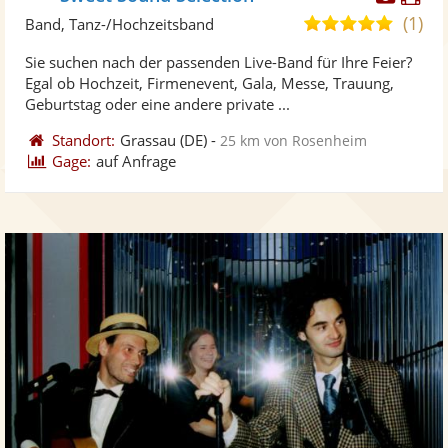
Künst
Kü
(1)
5,0
Band, Tanz-/Hochzeitsband
stellt
ste
von
Sie suchen nach der passenden Live-Band für Ihre Feier?
Fotos
Vi
5
Egal ob Hochzeit, Firmenevent, Gala, Messe, Trauung,
bereit
ber
Sternen
Geburtstag oder eine andere private ...
Standort:
Grassau
(DE)
-
25 km von Rosenheim
Gage:
auf Anfrage