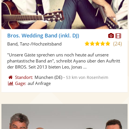
Diese
Di
Bros. Wedding Band (inkl. DJ)
Künst
Kü
(24)
5,0
Band, Tanz-/Hochzeitsband
stellt
ste
von
"Unsere Gäste sprechen uns noch heute auf unsere
Fotos
Vi
5
phantastische Band an", schreibt Ayano über den Auftritt
bereit
ber
Sternen
der BROS. Seit 2013 bieten Leo, Jonas ...
Standort:
München
(DE)
-
53 km von Rosenheim
Gage:
auf Anfrage