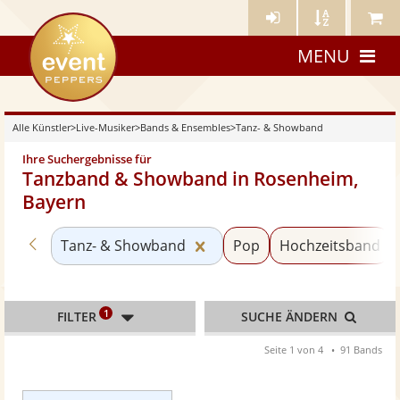
Künstler-
Künstler
Meine
eventpeppers
Login
A-
Künstle
MENU
Z
Alle Künstler
>
Live-Musiker
>
Bands & Ensembles
>
Tanz- & Showband
Ihre Suchergebnisse für
Tanzband & Showband in Rosenheim,
Bayern
Zurück zu «Bands & Ensembles»
Kategorie «Tanz- & Showba
Tanz- & Showband
Pop
Hochzeitsband
1
FILTER
SUCHE ÄNDERN
Seite 1 von 4
91 Bands