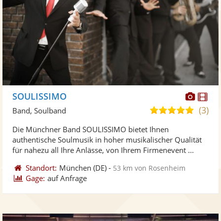
Diese
Di
SOULISSIMO
Künst
Kü
(3)
4,9
Band, Soulband
stellt
ste
von
Die Münchner Band SOULISSIMO bietet Ihnen
Fotos
Vi
5
authentische Soulmusik in hoher musikalischer Qualität
bereit
ber
Sternen
für nahezu all Ihre Anlässe, von Ihrem Firmenevent ...
Standort:
München
(DE)
-
53 km von Rosenheim
Gage:
auf Anfrage