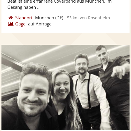
Beat ist eine erfahrene Coverband aus München. Im
bereit
ber
Sternen
Gesang haben ...
Standort:
München
(DE)
-
53 km von Rosenheim
Gage:
auf Anfrage