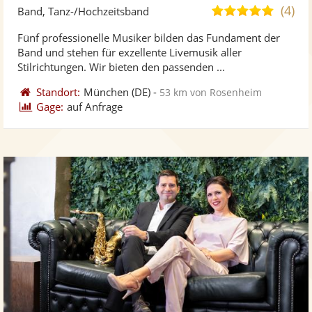
Künst
Kü
(4)
5,0
Band, Tanz-/Hochzeitsband
stellt
ste
von
Fünf professionelle Musiker bilden das Fundament der
Fotos
Vi
5
Band und stehen für exzellente Livemusik aller
bereit
ber
Sternen
Stilrichtungen. Wir bieten den passenden ...
Standort:
München
(DE)
-
53 km von Rosenheim
Gage:
auf Anfrage