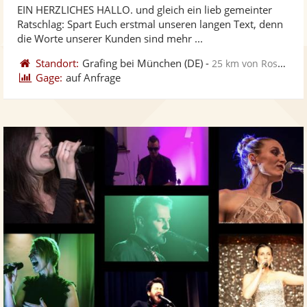
EIN HERZLICHES HALLO. und gleich ein lieb gemeinter
Fotos
Vi
5
Ratschlag: Spart Euch erstmal unseren langen Text, denn
bereit
ber
Sternen
die Worte unserer Kunden sind mehr ...
Standort:
Grafing bei München
(DE)
-
25 km von Rosenheim
Gage:
auf Anfrage