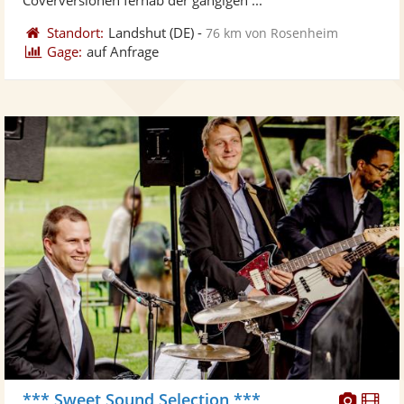
Standort:
Landshut
(DE)
-
76 km von Rosenheim
Gage:
auf Anfrage
Diese
Di
*** Sweet Sound Selection ***