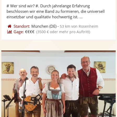
stellt
ste
von
# Wer sind wir? #. Durch jahrelange Erfahrung
Fotos
Vi
5
beschlossen wir eine Band zu formieren, die universell
bereit
ber
Sternen
einsetzbar und qualitativ hochwertig ist. ...
Standort:
München
(DE)
-
53 km von Rosenheim
Gage:
€€€€
(3500 € oder mehr pro Auftritt)