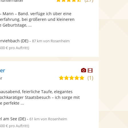
inunterhalter
stellt
stellt
von
Fotos
Videos
 – Mann – Band. verfüge ich über eine
5
bereit.
bereit.
erfahrung. bei größeren und kleineren
Sternen
 Geburtstage, ...
erviehbach
(DE)
-
87 km von Rosenheim
 500 € pro Auftritt)
Dieser
Dieser
ger
Künstler
Künstler
(1)
5,0
er
stellt
stellt
von
Fotos
Videos
hausabend, feierliche Taufe, elegantes
5
bereit.
bereit.
ochkarätiger Staatsbesuch – ich sorge mit
Sternen
 perfekte ...
l am See
(DE)
-
61 km von Rosenheim
 500 € pro Auftritt)