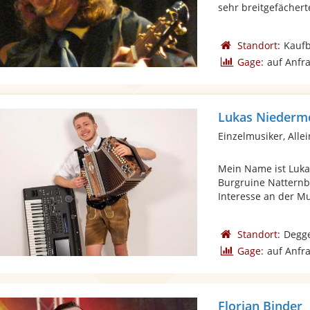
sehr breitgefächert
Standort:
Kauf
Gage:
auf Anfr
Lukas Niederme
Einzelmusiker, Alle
Mein Name ist Luka
Burgruine Natternb
Interesse an der Mu
Standort:
Degg
Gage:
auf Anfr
Florian Binder