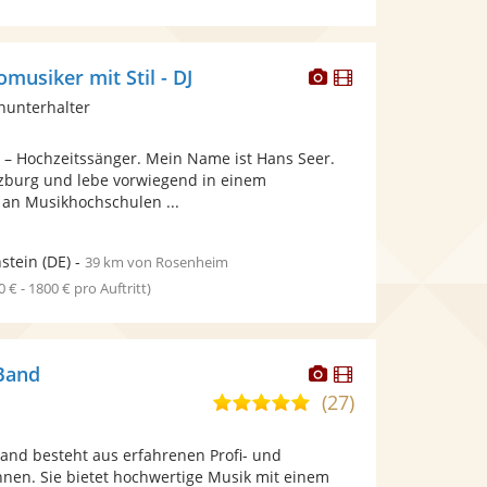
Dieser
Dieser
omusiker mit Stil - DJ
Künstler
Künstler
inunterhalter
stellt
stellt
Fotos
Videos
l – Hochzeitssänger. Mein Name ist Hans Seer.
bereit.
bereit.
zburg und lebe vorwiegend in einem
 an Musikhochschulen ...
stein
(DE)
-
39 km von Rosenheim
0 € - 1800 € pro Auftritt)
Dieser
Dieser
Band
Künstler
Künstler
(27)
5,0
stellt
stellt
von
Fotos
Videos
Band besteht aus erfahrenen Profi- und
5
bereit.
bereit.
nnen. Sie bietet hochwertige Musik mit einem
Sternen