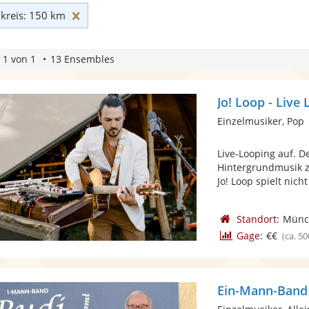
Umkreis: 150 km zurücksetzen
reis: 150 km
 1 von 1
13 Ensembles
Jo! Loop - Liv
Einzelmusiker, Pop
Live-Looping auf. D
Hintergrundmusik zu
Jo! Loop spielt nich
Standort:
Münc
Gage:
€€
(ca. 50
Ein-Mann-Band