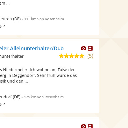
em ...
beuren
(DE)
-
113 km von Rosenheim
age
Dieser
Dieser
ier Alleinunterhalter/Duo
Künstler
Künstler
(5)
4,8
inunterhalter
stellt
stellt
von
Fotos
Videos
s Niedermeier. Ich wohne am Fuße der
5
bereit.
bereit.
erg in Deggendorf. Sehr früh wurde das
Sternen
sik und den ...
endorf
(DE)
-
125 km von Rosenheim
age
Dieser
Dieser