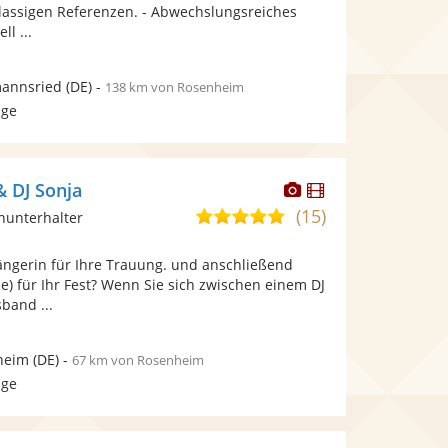
bereit.
klassigen Referenzen. - Abwechslungsreiches
Sternen
ll ...
mannsried
(DE)
-
138 km von Rosenheim
age
Dieser
Dieser
& DJ Sonja
Künstler
Künstler
(15)
5,0
inunterhalter
stellt
stellt
von
Fotos
Videos
ängerin für Ihre Trauung. und anschließend
5
bereit.
bereit.
e) für Ihr Fest? Wenn Sie sich zwischen einem DJ
Sternen
band ...
heim
(DE)
-
67 km von Rosenheim
age