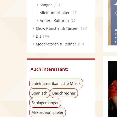
Sänger
(121)
Alleinunterhalter
(27)
Andere Kulturen
(25)
Show Künstler & Tänzer
(121)
DJs
(39)
Moderatoren & Redner
(17)
Auch interessant:
Lateinamerikanische Musik
Spanisch
Bauchredner
Schlagersänger
Akkordeonspieler