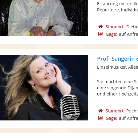
Erfahrung mit erst
Repertoire, individue
Standort:
Diet
Gage:
auf Anfr
Profi Sängerin 
Einzelmusiker, Alle
Sie möchten eine S
eine singende DJ(an
und einer Hochzeits
Standort:
Puch
Gage:
auf Anfr