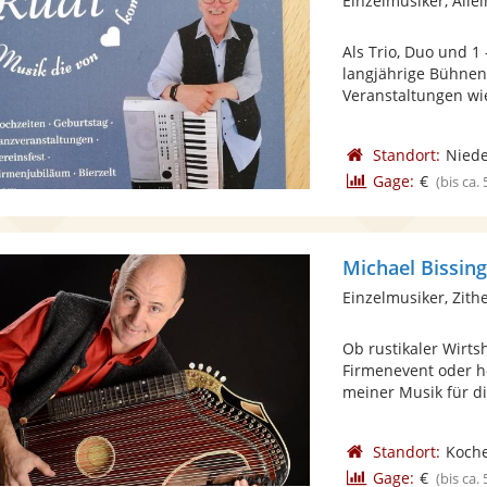
Einzelmusiker, Alle
Als Trio, Duo und 1
langjährige Bühnen
Veranstaltungen wie
Standort:
Nied
Gage:
€
(bis ca.
Michael Bissin
Einzelmusiker, Zith
Ob rustikaler Wirts
Firmenevent oder h
meiner Musik für die
Standort:
Koche
Gage:
€
(bis ca.