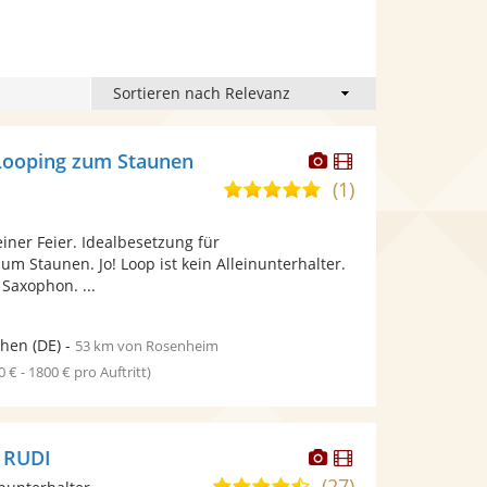
Dieser
Dieser
e Looping zum Staunen
Künstler
Künstler
(1)
5,0
stellt
stellt
von
Fotos
Videos
einer Feier. Idealbesetzung für
5
bereit.
bereit.
m Staunen. Jo! Loop ist kein Alleinunterhalter.
Sternen
t Saxophon. ...
hen
(DE)
-
53 km von Rosenheim
0 € - 1800 € pro Auftritt)
Dieser
Dieser
 RUDI
Künstler
Künstler
(27)
4,7