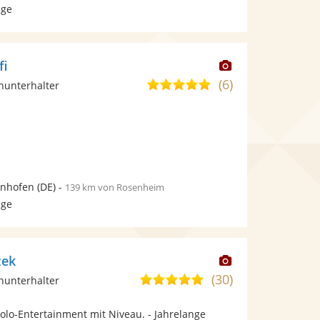
age
Dieser
fi
Künstler
(6)
5,0
inunterhalter
stellt
von
Fotos
5
bereit.
Sternen
enhofen
(DE)
-
139 km von Rosenheim
age
Dieser
zek
Künstler
(30)
5,0
inunterhalter
stellt
von
Fotos
olo-Entertainment mit Niveau. - Jahrelange
5