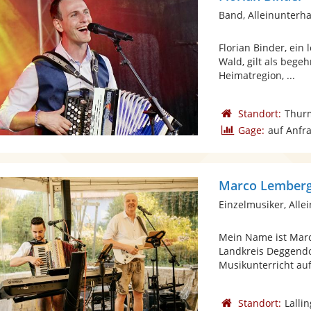
Band, Alleinunterha
Florian Binder, ein
Wald, gilt als bege
Heimatregion, ...
Standort:
Thur
Gage:
auf Anfr
Marco Lemberge
Einzelmusiker, Alle
Mein Name ist Marc
Landkreis Deggendor
Musikunterricht auf
Standort:
Lallin