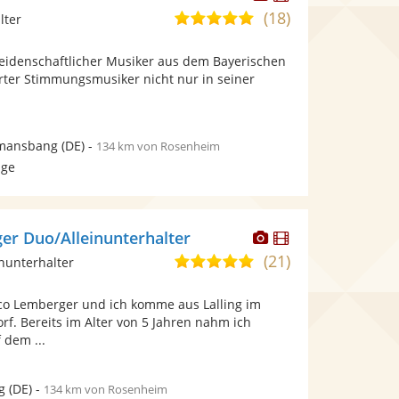
Künstler
Künstler
(18)
4,9
lter
stellt
stellt
von
Fotos
Videos
 leidenschaftlicher Musiker aus dem Bayerischen
5
bereit.
bereit.
hrter Stimmungsmusiker nicht nur in seiner
Sternen
mansbang
(DE)
-
134 km von Rosenheim
age
Dieser
Dieser
r Duo/Alleinunterhalter
Künstler
Künstler
(21)
5,0
inunterhalter
stellt
stellt
von
Fotos
Videos
o Lemberger und ich komme aus Lalling im
5
bereit.
bereit.
f. Bereits im Alter von 5 Jahren nahm ich
Sternen
 dem ...
g
(DE)
-
134 km von Rosenheim