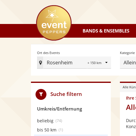
eventpeppers
BANDS & ENSEMBLES
Radius
Ort des Events
Kategorie
Rosenheim
Allei
Ort
des
Events
Alle Kün
festlegen
Suche filtern
Ihre
Al
Umkreis/Entfernung
Durc
beliebig
(74)
Konz
bis 50 km
(1)