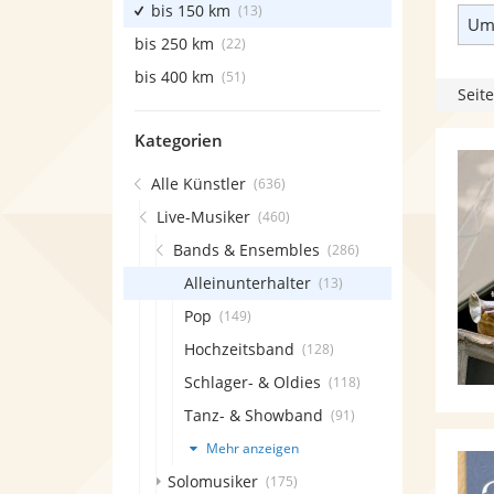
bis 150 km
(13)
Umk
bis 250 km
(22)
bis 400 km
(51)
Seite
Kategorien
Alle Künstler
(636)
Live-Musiker
(460)
Bands & Ensembles
(286)
Alleinunterhalter
(13)
Pop
(149)
Hochzeitsband
(128)
Schlager- & Oldies
(118)
Tanz- & Showband
(91)
Mehr anzeigen
Solomusiker
(175)