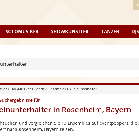
K
SOLOMUSIKER
SHOWKÜNSTLER
TÄNZER
DJS
nunterhalter
stler
>
Live-Musiker
>
Bands & Ensembles
>
Alleinunterhalter
 Suchergebnisse für
leinunterhalter in Rosenheim, Bayern
hsuchen und vergleichen Sie 13 Ensembles auf eventpeppers, die z
ert nach Rosenheim, Bayern reisen.