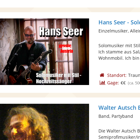
Hans Seer - Sol
Einzelmusiker, Alle
Solomusiker mit Sti
Ich stamme aus Sal
Wohnmobil. Ich bin
Standort:
Traun
Gage:
€€
(ca. 50
Walter Autsch 
Band, Partyband
Die Walter Autsch 
Semiprofimusiker/i