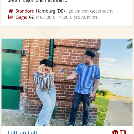
Standort:
Hamburg
(DE)
-
28 km von Geesthacht
Gage:
€€
(ca. 500 € - 1800 € pro Auftritt)
Diese
Di
Lütt un Lütt