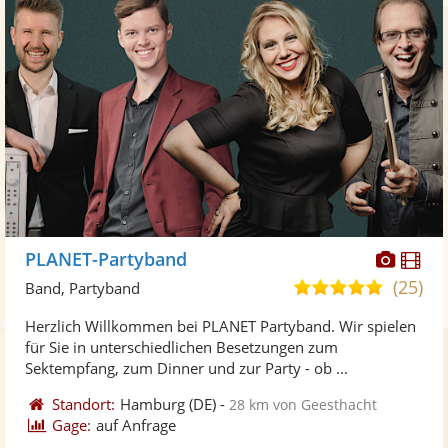
Diese
Di
PLANET-Partyband
Künst
Kü
(25)
5,0
Band, Partyband
stellt
ste
von
Herzlich Willkommen bei PLANET Partyband. Wir spielen
Fotos
Vi
5
für Sie in unterschiedlichen Besetzungen zum
bereit
ber
Sternen
Sektempfang, zum Dinner und zur Party - ob ...
Standort:
Hamburg
(DE)
-
28 km von Geesthacht
Gage:
auf Anfrage