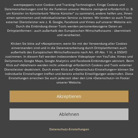
eventpeppers nutzt Cookies und Tracking-Technologien. Einige Cookies und
Datenverarbeitungen sind für die Funktion unserer Website zwingend erforderlich (z. B.
um Künstler im Künstlerkorb "Meine Künstler" zu sammeln), andere helfen uns, Ihnen
einen optimierten und individualisierten Service zu bieten. Wir binden so auch Tools
Auch interessant:
externer Dienstleister wie z. B. Google, Facebook und Vimeo auf unserer Website ein.
Durch die Einbindung dieser Tools werden personenbezogene Daten an
Drittplattformen - auch außerhalb des Europäischen Wirtschaftsraums - übermittelt
und verarbeitet.
Klicken Sie bitte auf «Akzeptieren», wenn Sie mit der Verwendung aller Cookies
Rock
Top 40
Alternative Band
Tanz- & Showband
einverstanden sind und in die Datenverarbeitung durch Drittplattformen auch
außerhalb des Europäischen Wirtschaftsraums nach Art. 49 Abs. 1 lit. a DSGVO
zustimmen. In diesem Fall werden insbesondere Videoplayer von YouTube, Vimeo und
Dailymotion, Google Maps, Google Analytics und Facebook-Einbindungen aktiviert. Beim
Klick auf «Ablehnen» werden nicht unbedingt erforderlich Cookies und Tools externer
Dienstleister deaktiviert. Durch einen Klick auf «Datenschutz-Einstellungen» können Sie
individuelle Einstellungen treffen und bereits erteilte Einwilligungen widerrufen. Diese
Einstellungen erreichen Sie auch jederzeit über den Link «Datenschutz» im Footer
Wie funktioniert's?
unserer Website.
1. Kostenlos anfragen
Akzeptieren
Starten Sie mit dem Button 'Kostenlos anfragen' eine Anfrage an die für
Sie interessanten Bands - also z. B. bestimmte Schlagerbands &
Ablehnen
Oldiebands. Diesen Button finden Sie auf den jeweiligen Künstler-Profil-
Seiten der Musiker.
Datenschutz-Einstellungen
2. Angebote erhalten & Details besprechen