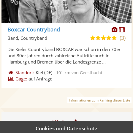
Diese
Di
Boxcar Countryband
Künst
Kü
(3)
5,0
Band, Countryband
stellt
ste
von
Die Kieler Countryband BOXCAR war schon in den 70er
Fotos
Vi
5
und 80er Jahren durch zahlreiche Auftritte auch in
bereit
ber
Sternen
Hamburg und Bremen über die Landesgrenze ...
Standort:
Kiel
(DE)
-
101 km von Geesthacht
Gage:
auf Anfrage
Informationen zum Ranking dieser Liste
Weiter
Cookies und Datenschutz