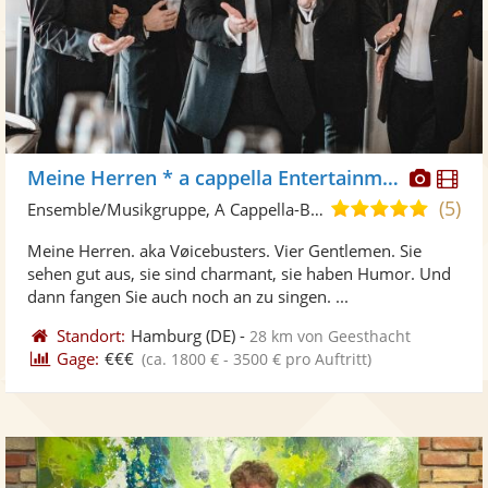
Diese
Di
Meine Herren * a cappella Entertainment
Künst
Kü
(5)
5,0
Ensemble/Musikgruppe, A Cappella-Band
stellt
ste
von
Meine Herren. aka Vøicebusters. Vier Gentlemen. Sie
Fotos
Vi
5
sehen gut aus, sie sind charmant, sie haben Humor. Und
bereit
ber
Sternen
dann fangen Sie auch noch an zu singen. ...
Standort:
Hamburg
(DE)
-
28 km von Geesthacht
Gage:
€€€
(ca. 1800 € - 3500 € pro Auftritt)