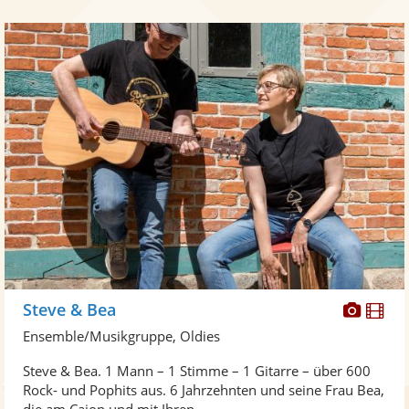
Diese
Di
Steve & Bea
Künst
Kü
Ensemble/Musikgruppe, Oldies
stellt
ste
Steve & Bea. 1 Mann – 1 Stimme – 1 Gitarre – über 600
Fotos
Vi
Rock- und Pophits aus. 6 Jahrzehnten und seine Frau Bea,
bereit
ber
die am Cajon und mit Ihren ...