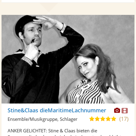
Diese
Di
Stine&Claas dieMaritimeLachnummer
Künst
Kü
(17)
4,9
Ensemble/Musikgruppe, Schlager
stellt
ste
von
ANKER GELICHTET: Stine & Claas bieten die
Fotos
Vi
5