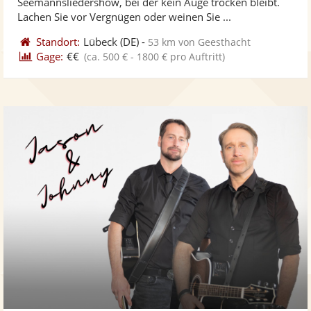
Seemannsliedershow, bei der kein Auge trocken bleibt.
bereit
ber
Sternen
Lachen Sie vor Vergnügen oder weinen Sie ...
Standort:
Lübeck
(DE)
-
53 km von Geesthacht
Gage:
€€
(ca. 500 € - 1800 € pro Auftritt)