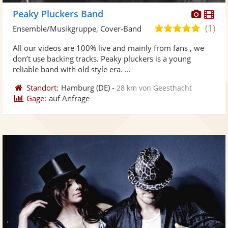
Diese
Di
Peaky Pluckers Band
Künst
Kü
(1)
5,0
Ensemble/Musikgruppe, Cover-Band
stellt
ste
von
All our videos are 100% live and mainly from fans , we
Fotos
Vi
5
don’t use backing tracks. Peaky pluckers is a young
bereit
ber
Sternen
reliable band with old style era. ...
Standort:
Hamburg
(DE)
-
28 km von Geesthacht
Gage:
auf Anfrage