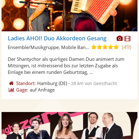
Diese
Di
Ladies AHOI! Duo Akkordeon Gesang
Künst
Kü
(49)
4,9
Ensemble/Musikgruppe, Mobile Band/Walking Act
stellt
ste
von
Der Shantychor als quirliges Damen Duo animiert zum
Fotos
Vi
5
Mitsingen, ist mitreissend bis zur letzten Zugabe als
bereit
ber
Sternen
Einlage bei einem runden Geburtstag, ...
Standort:
Hamburg
(DE)
-
28 km von Geesthacht
Gage:
auf Anfrage