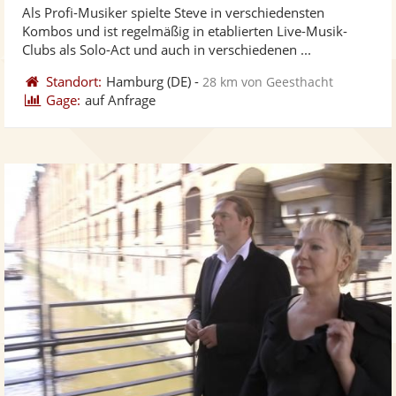
Als Profi-Musiker spielte Steve in verschiedensten
Fotos
Vi
5
Kombos und ist regelmäßig in etablierten Live-Musik-
bereit
ber
Sternen
Clubs als Solo-Act und auch in verschiedenen ...
Standort:
Hamburg
(DE)
-
28 km von Geesthacht
Gage:
auf Anfrage