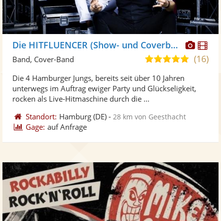
Diese
Di
Die HITFLUENCER (Show- und Coverband)
Künst
Kü
(16)
5,0
Band, Cover-Band
stellt
ste
von
Die 4 Hamburger Jungs, bereits seit über 10 Jahren
Fotos
Vi
5
unterwegs im Auftrag ewiger Party und Glückseligkeit,
bereit
ber
Sternen
rocken als Live-Hitmaschine durch die ...
Standort:
Hamburg
(DE)
-
28 km von Geesthacht
Gage:
auf Anfrage