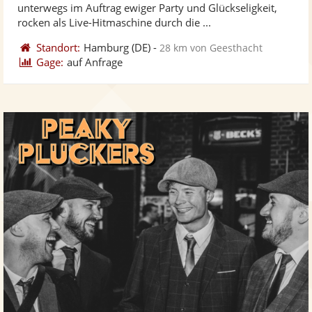
5
unterwegs im Auftrag ewiger Party und Glückseligkeit,
bereit
ber
Sternen
rocken als Live-Hitmaschine durch die ...
Standort:
Hamburg
(DE)
-
28 km von Geesthacht
Gage:
auf Anfrage