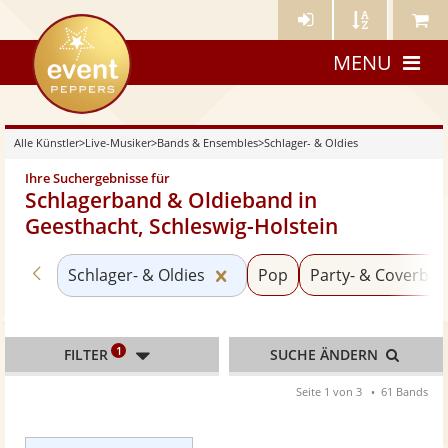
Künstler-
Künstler
Meine
eventpeppers
Login
A-
Künstle
MENU
Z
Alle Künstler
>
Live-Musiker
>
Bands & Ensembles
>
Schlager- & Oldies
Ihre Suchergebnisse für
Schlagerband & Oldieband in
Geesthacht, Schleswig-Holstein
Zurück zu «Bands & Ensembles»
Kategorie «Schlager- & Oldi
Schlager- & Oldies
Pop
Party- & Coverba
1
FILTER
SUCHE ÄNDERN
Seite 1 von 3
61 Bands