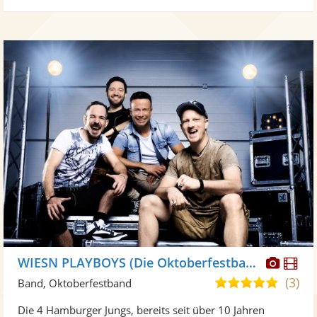
Diese
Di
WIESN PLAYBOYS (Die Oktoberfestband)
Künst
Kü
(3)
5,0
Band, Oktoberfestband
stellt
ste
von
Die 4 Hamburger Jungs, bereits seit über 10 Jahren
Fotos
Vi