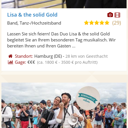
Diese
Di
Lisa & the solid Gold
Künst
Kü
(29)
5,0
Band, Tanz-/Hochzeitsband
stellt
ste
von
Lassen Sie sich feiern! Das Duo Lisa & the solid Gold
Fotos
Vi
5
begleitet Sie an Ihrem besonderen Tag musikalisch. Wir
bereit
ber
Sternen
bereiten Ihnen und Ihren Gästen ...
Standort:
Hamburg
(DE)
-
28 km von Geesthacht
Gage:
€€€
(ca. 1800 € - 3500 € pro Auftritt)