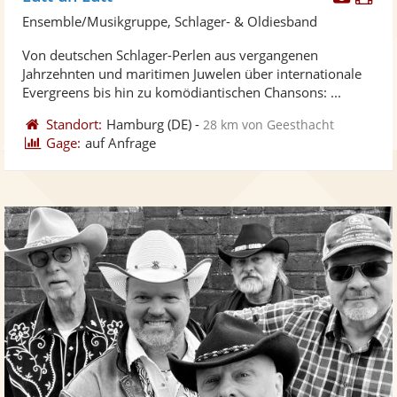
Künst
Kü
Ensemble/Musikgruppe, Schlager- & Oldiesband
stellt
ste
Von deutschen Schlager-Perlen aus vergangenen
Fotos
Vi
Jahrzehnten und maritimen Juwelen über internationale
bereit
ber
Evergreens bis hin zu komödiantischen Chansons: ...
Standort:
Hamburg
(DE)
-
28 km von Geesthacht
Gage:
auf Anfrage