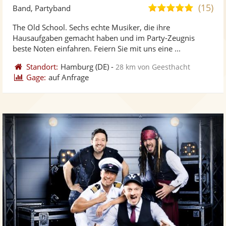
Künst
Kü
(15)
5,0
Band, Partyband
stellt
ste
von
The Old School. Sechs echte Musiker, die ihre
Fotos
Vi
5
Hausaufgaben gemacht haben und im Party-Zeugnis
bereit
ber
Sternen
beste Noten einfahren. Feiern Sie mit uns eine ...
Standort:
Hamburg
(DE)
-
28 km von Geesthacht
Gage:
auf Anfrage