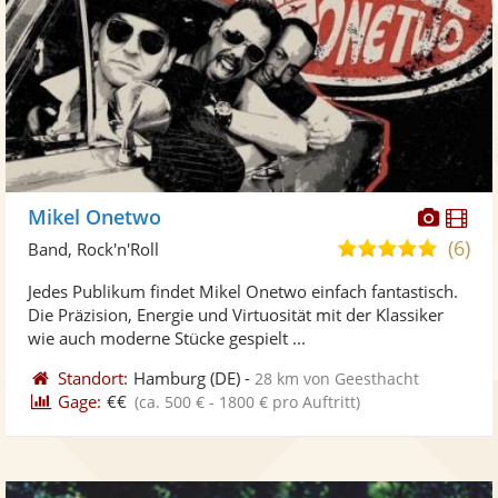
Diese
Di
Mikel Onetwo
Künst
Kü
(6)
5,0
Band, Rock'n'Roll
stellt
ste
von
Jedes Publikum findet Mikel Onetwo einfach fantastisch.
Fotos
Vi
5
Die Präzision, Energie und Virtuosität mit der Klassiker
bereit
ber
Sternen
wie auch moderne Stücke gespielt ...
Standort:
Hamburg
(DE)
-
28 km von Geesthacht
Gage:
€€
(ca. 500 € - 1800 € pro Auftritt)