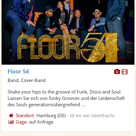
Diese
Di
Floor 54
Künst
Kü
Band, Cover-Band
stellt
ste
Shake your hips to the groove of Funk, Disco and Soul.
Fotos
Vi
Lassen Sie sich von funky Grooves und der Leidenschaft
bereit
ber
des Souls generationsübergreifend ...
Standort:
Hamburg
(DE)
-
28 km von Geesthacht
Gage:
auf Anfrage