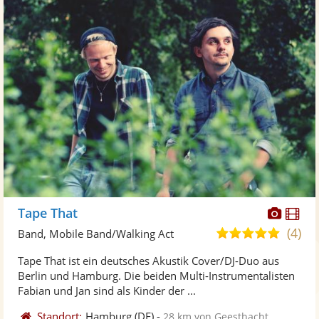
Diese
Di
Tape That
Künst
Kü
(4)
5,0
Band, Mobile Band/Walking Act
stellt
ste
von
Tape That ist ein deutsches Akustik Cover/DJ-Duo aus
Fotos
Vi
5
Berlin und Hamburg. Die beiden Multi-Instrumentalisten
bereit
ber
Sternen
Fabian und Jan sind als Kinder der ...
Standort:
Hamburg
(DE)
-
28 km von Geesthacht