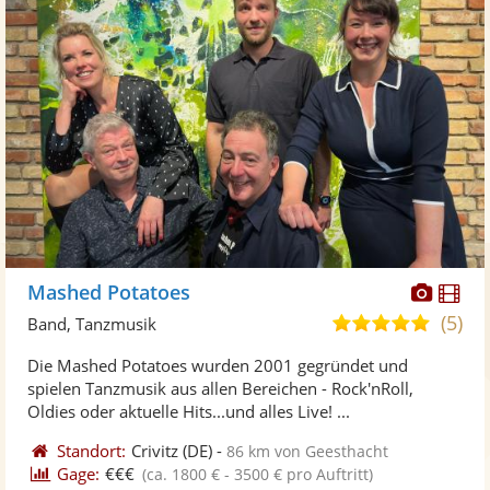
Diese
Di
Mashed Potatoes
Künst
Kü
(5)
5,0
Band, Tanzmusik
stellt
ste
von
Die Mashed Potatoes wurden 2001 gegründet und
Fotos
Vi
5
spielen Tanzmusik aus allen Bereichen - Rock'nRoll,
bereit
ber
Sternen
Oldies oder aktuelle Hits...und alles Live! ...
Standort:
Crivitz
(DE)
-
86 km von Geesthacht
Gage:
€€€
(ca. 1800 € - 3500 € pro Auftritt)