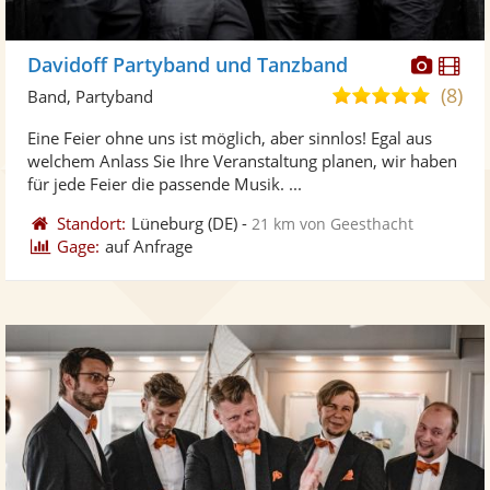
Diese
Di
Davidoff Partyband und Tanzband
Künst
Kü
(8)
5,0
Band, Partyband
stellt
ste
von
Eine Feier ohne uns ist möglich, aber sinnlos! Egal aus
Fotos
Vi
5
welchem Anlass Sie Ihre Veranstaltung planen, wir haben
bereit
ber
Sternen
für jede Feier die passende Musik. ...
Standort:
Lüneburg
(DE)
-
21 km von Geesthacht
Gage:
auf Anfrage