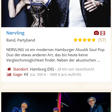
Diese
Di
Nervling
Künst
Kü
(57)
5,0
Band, Partyband
stellt
ste
von
NERVLING ist ein modernes Hamburger Akustik Soul Pop
Fotos
Vi
5
Duo der etwas anderen Art, das bis heute keine
bereit
ber
Sternen
Vergleichsmöglichkeit findet. Neben der akustischen ...
Standort:
Hamburg
(DE)
-
28 km von Geesthacht
Gage:
€€
(ca. 500 € - 1800 € pro Auftritt)