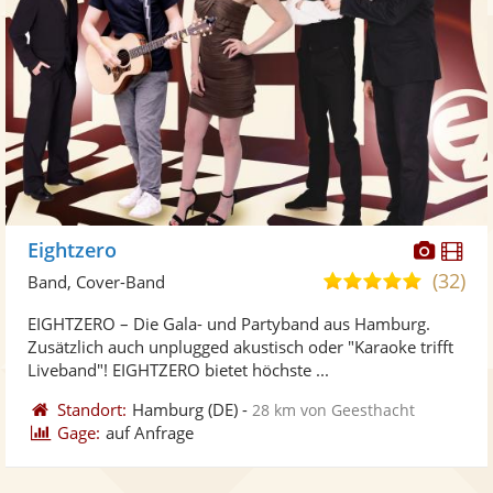
Diese
Di
Eightzero
Künst
Kü
(32)
5,0
Band, Cover-Band
stellt
ste
von
EIGHTZERO – Die Gala- und Partyband aus Hamburg.
Fotos
Vi
5
Zusätzlich auch unplugged akustisch oder "Karaoke trifft
bereit
ber
Sternen
Liveband"! EIGHTZERO bietet höchste ...
Standort:
Hamburg
(DE)
-
28 km von Geesthacht
Gage:
auf Anfrage