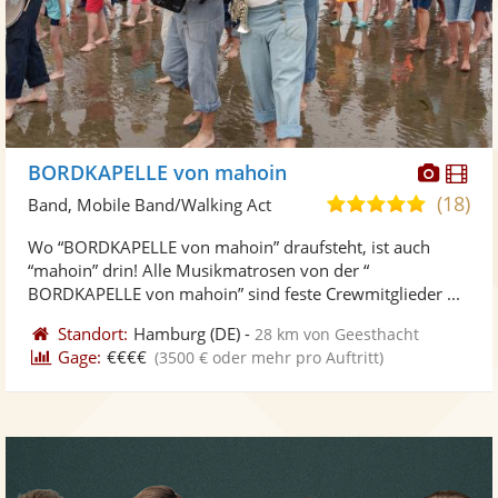
Diese
Di
BORDKAPELLE von mahoin
Künst
Kü
(18)
5,0
Band, Mobile Band/Walking Act
stellt
ste
von
Wo “BORDKAPELLE von mahoin” draufsteht, ist auch
Fotos
Vi
5
“mahoin” drin! Alle Musikmatrosen von der “
bereit
ber
Sternen
BORDKAPELLE von mahoin” sind feste Crewmitglieder ...
Standort:
Hamburg
(DE)
-
28 km von Geesthacht
Gage:
€€€€
(3500 € oder mehr pro Auftritt)