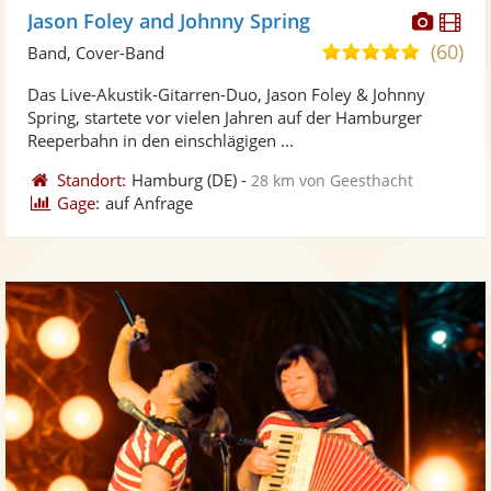
Diese
Di
Jason Foley and Johnny Spring
Künst
Kü
(60)
5,0
Band, Cover-Band
stellt
ste
von
Das Live-Akustik-Gitarren-Duo, Jason Foley & Johnny
Fotos
Vi
5
Spring, startete vor vielen Jahren auf der Hamburger
bereit
ber
Sternen
Reeperbahn in den einschlägigen ...
Standort:
Hamburg
(DE)
-
28 km von Geesthacht
Gage:
auf Anfrage