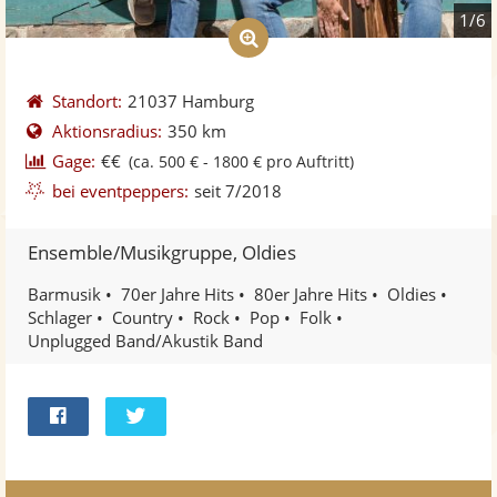
1/6
Standort:
21037 Hamburg
Aktionsradius:
350 km
Gage:
€€
(ca. 500 € - 1800 € pro Auftritt)
bei eventpeppers:
seit 7/2018
Ensemble/Musikgruppe, Oldies
Barmusik
70er Jahre Hits
80er Jahre Hits
Oldies
Schlager
Country
Rock
Pop
Folk
Unplugged Band/Akustik Band
Bei
Twittern
Facebook