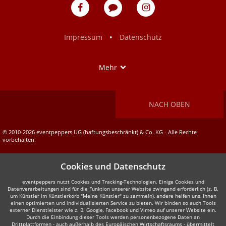
eventpeppers
Blog
eventpeppers
auf
auf
Facebook
Instagram
•
Impressum
Datenschutz
Show
Mehr
NACH OBEN
© 2010-2026 eventpeppers UG (haftungsbeschränkt) & Co. KG - Alle Rechte
vorbehalten.
Cookies und Datenschutz
eventpeppers nutzt Cookies und Tracking-Technologien. Einige Cookies und
Datenverarbeitungen sind für die Funktion unserer Website zwingend erforderlich (z. B.
um Künstler im Künstlerkorb "Meine Künstler" zu sammeln), andere helfen uns, Ihnen
einen optimierten und individualisierten Service zu bieten. Wir binden so auch Tools
externer Dienstleister wie z. B. Google, Facebook und Vimeo auf unserer Website ein.
Durch die Einbindung dieser Tools werden personenbezogene Daten an
Drittplattformen - auch außerhalb des Europäischen Wirtschaftsraums - übermittelt