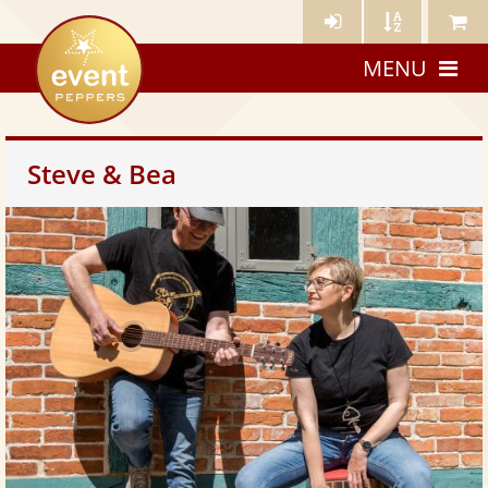
Künstler-
Künstler
Meine
eventpeppers
Login
A-
Künstle
MENU
Z
Steve & Bea