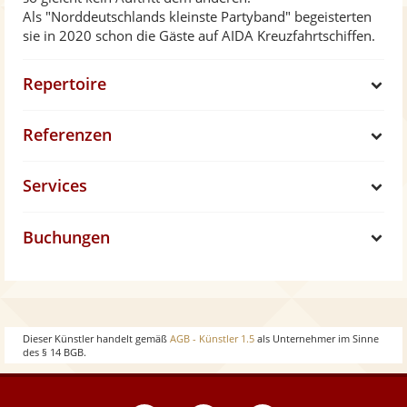
Als "Norddeutschlands kleinste Partyband" begeisterten
sie in 2020 schon die Gäste auf AIDA Kreuzfahrtschiffen.
Repertoire
S
Referenzen
h
S
Services
o
h
S
w
Buchungen
o
h
S
w
o
h
w
o
Dieser Künstler handelt gemäß
AGB - Künstler 1.5
als Unternehmer im Sinne
des § 14 BGB.
w