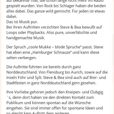
auf bekannte Titel, die schon lange nicht mehr im Radio
gespielt wurden. Von Rock bis Schlager haben die beiden
alles dabei. Das ganze wild gemischt. Für jeden ist etwas
dabei.
Das ist Musik pur.
Bei ihren Auftritten verzichten Steve & Bea bewußt auf
Loops oder Playbacks. Also pure, unverfälschte und
handgemachte Musik.
Der Spruch „coole Mukke – blöde Sprüche“ passt. Steve
hat eben eine „Hamburger Schnauze“ und kann diese
selten verbergen.
Die Auftritte führten sie bereits durch ganz
Norddeutschland. Von Flensburg bis Aurich, sowie auf die
Inseln Föhr und Sylt. Steve & Bea sind auch auf Bier- und
Stadtfesten in ganz Norddeutschland gern gesehen.
Ihre Vorliebe gehören jedoch den Kneipen- und Clubgig
´s, denn dort haben sie den direkten Kontakt zum
Publikum und können spontan auf die Wünsche
eingehen. Sie sind immer offen für spontane Ideen und
so gleicht kein Auftritt dem anderen.