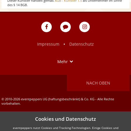
Dieser Künstler handelt gemäß
AGB - Künstler 1.5
als Unternehmer im Sinne
des § 14 BGB.
w
eventpeppers
Blog
eventpeppers
auf
auf
Facebook
Instagram
•
Impressum
Datenschutz
Show
Mehr
NACH OBEN
© 2010-2026 eventpeppers UG (haftungsbeschränkt) & Co. KG - Alle Rechte
vorbehalten.
Cookies und Datenschutz
eventpeppers nutzt Cookies und Tracking-Technologien. Einige Cookies und