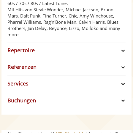
60s / 70s / 80s / Latest Tunes
Mit Hits von Stevie Wonder, Michael Jackson, Bruno
Mars, Daft Punk, Tina Turner, Chic, Amy Winehouse,
Pharrel Williams, Rag'n'Bone Man, Calvin Harris, Blues
Brothers, Jan Delay, Beyoncé, Lizzo, Molloko and many
more.
Repertoire
S
Referenzen
h
S
Services
o
h
S
w
Buchungen
o
h
S
w
o
h
w
o