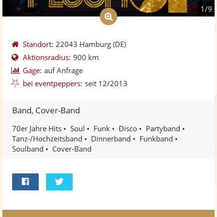
1/9
Standort:
22043 Hamburg
(DE)
Aktionsradius:
900 km
Gage:
auf Anfrage
bei eventpeppers:
seit 12/2013
Band, Cover-Band
70er Jahre Hits
Soul
Funk
Disco
Partyband
Tanz-/Hochzeitsband
Dinnerband
Funkband
Soulband
Cover-Band
Bei
Twittern
Facebook