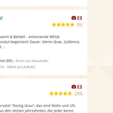
Dieser
Dieser
N!
Künstler
Künstler
(6)
4,9
stellt
stellt
von
Fotos
Videos
kannt & Beliebt - anheizende MEGA
5
bereit.
bereit.
bsolut begeistert! Dauer: 60min (bzw. 2x30min).
Sternen
 ...
tal
(DE)
-
85 km von Neustrelitz
0 € - 1800 € pro Auftritt)
Dieser
Dieser
Künstler
Künstler
(20)
5,0
stellt
stellt
von
Fotos
Videos
rsetzt "Rostig Grau", das sind Wolle und Ulli.
5
bereit.
bereit.
us den letzten Jahrzehnten, die jeder kennt.
Sternen