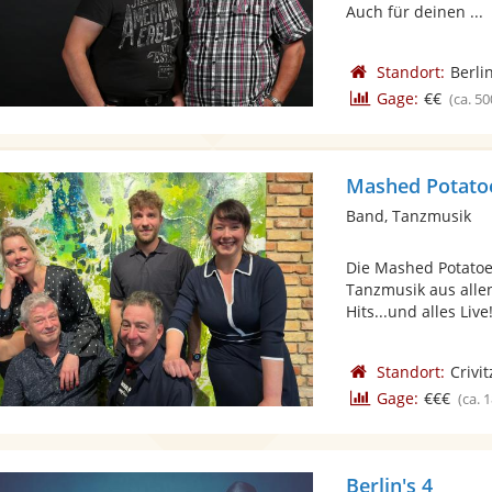
Auch für deinen ...
Standort:
Berli
Gage:
€€
(ca. 50
Mashed Potato
Band, Tanzmusik
Die Mashed Potato
Tanzmusik aus allen
Hits...und alles Live!
Standort:
Crivit
Gage:
€€€
(ca. 
Berlin's 4