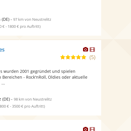
n
(DE)
-
97 km von Neustrelitz
0 € - 1800 € pro Auftritt)
Dieser
Dieser
es
Künstler
Künstler
(5)
5,0
stellt
stellt
von
Fotos
Videos
es wurden 2001 gegründet und spielen
5
bereit.
bereit.
 Bereichen - Rock'nRoll, Oldies oder aktuelle
Sternen
 ...
z
(DE)
-
98 km von Neustrelitz
1800 € - 3500 € pro Auftritt)
Dieser
Dieser