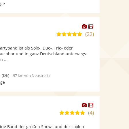
age
Dieser
Dieser
Künstler
Künstler
(22)
5,0
stellt
stellt
von
Fotos
Videos
artyband ist als Solo-, Duo-, Trio- oder
5
bereit.
bereit.
buchbar und in ganz Deutschland unterwegs
Sternen
n ...
n
(DE)
-
97 km von Neustrelitz
age
Dieser
Dieser
Künstler
Künstler
(4)
5,0
stellt
stellt
von
Fotos
Videos
 eine Band der großen Shows und der coolen
5