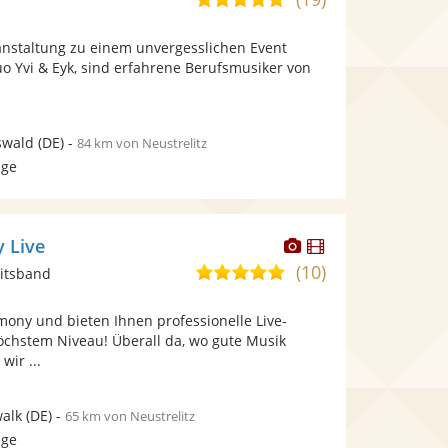
stellt
stellt
von
Fotos
Videos
ranstaltung zu einem unvergesslichen Event
5
bereit.
bereit.
o Yvi & Eyk, sind erfahrene Berufsmusiker von
Sternen
swald
(DE)
-
84 km von Neustrelitz
age
Dieser
Dieser
 Live
Künstler
Künstler
(10)
5,0
itsband
stellt
stellt
von
Fotos
Videos
mony und bieten Ihnen professionelle Live-
5
bereit.
bereit.
öchstem Niveau! Überall da, wo gute Musik
Sternen
wir ...
walk
(DE)
-
65 km von Neustrelitz
age