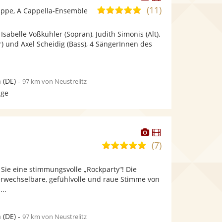
Künstler
Künstler
(11)
5,0
ppe, A Cappella-Ensemble
stellt
stellt
von
Fotos
Videos
 Isabelle Voßkühler (Sopran), Judith Simonis (Alt),
5
bereit.
bereit.
) und Axel Scheidig (Bass), 4 SängerInnen des
Sternen
n
(DE)
-
97 km von Neustrelitz
age
Dieser
Dieser
Künstler
Künstler
(7)
4,9
stellt
stellt
von
Fotos
Videos
 Sie eine stimmungsvolle „Rockparty“! Die
5
bereit.
bereit.
rwechselbare, gefühlvolle und raue Stimme von
Sternen
...
n
(DE)
-
97 km von Neustrelitz