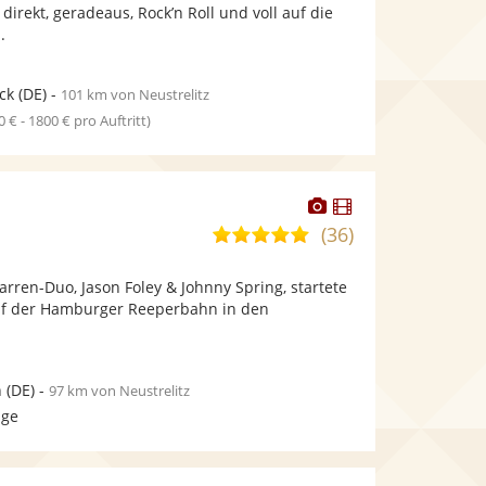
bereit.
bereit.
 direkt, geradeaus, Rock’n Roll und voll auf die
Sternen
.
ck
(DE)
-
101 km von Neustrelitz
0 € - 1800 € pro Auftritt)
Dieser
Dieser
Künstler
Künstler
(36)
5,0
stellt
stellt
von
Fotos
Videos
tarren-Duo, Jason Foley & Johnny Spring, startete
5
bereit.
bereit.
auf der Hamburger Reeperbahn in den
Sternen
n
(DE)
-
97 km von Neustrelitz
age