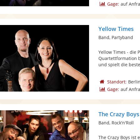
Gage:
auf Anfr
Yellow Times
Band, Partyband
Yellow Times - die P
Quartettformation 
und spielt die beste
Standort:
Berli
Gage:
auf Anfr
The Crazy Boys
Band, Rock'n'Roll
The Crazy Boys ist