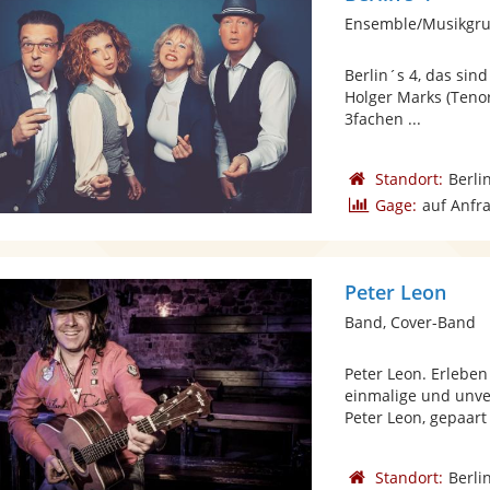
Ensemble/Musikgru
Berlin´s 4, das sind
Holger Marks (Tenor
3fachen ...
Standort:
Berli
Gage:
auf Anfr
Peter Leon
Band, Cover-Band
Peter Leon. Erleben
einmalige und unve
Peter Leon, gepaart 
Standort:
Berli