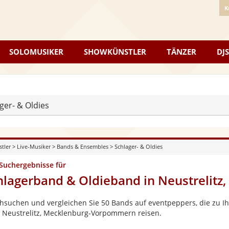
K
SOLOMUSIKER
SHOWKÜNSTLER
TÄNZER
DJS
ger- & Oldies
stler
>
Live-Musiker
>
Bands & Ensembles
>
Schlager- & Oldies
 Suchergebnisse für
hlagerband & Oldieband in Neustrelit
hsuchen und vergleichen Sie 50 Bands auf eventpeppers, die zu Ih
 Neustrelitz, Mecklenburg-Vorpommern reisen.