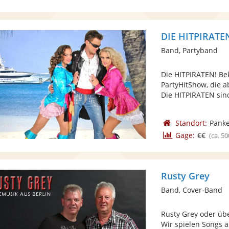
DIE HITPIRATE
Band, Partyband
Die HITPIRATEN! Be
PartyHitShow, die a
Die HITPIRATEN sind
Standort:
Panke
Gage:
€€
(ca. 50
Rusty Grey
Band, Cover-Band
Rusty Grey oder übe
Wir spielen Songs a