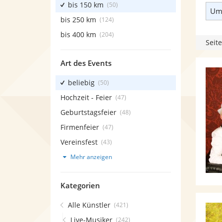
bis 150 km
(50)
Umk
bis 250 km
(124)
bis 400 km
(204)
Seite
Art des Events
beliebig
(50)
Hochzeit - Feier
(47)
Geburtstagsfeier
(48)
Firmenfeier
(47)
Vereinsfest
(43)
Mehr anzeigen
Kategorien
Alle Künstler
(421)
Live-Musiker
(242)