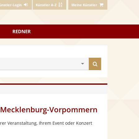
ünstler-Login
Künstler A-Z
Meine Künstler
REDNER
Künstler
finden
z, Mecklenburg-Vorpommern
rer Veranstaltung, Ihrem Event oder Konzert