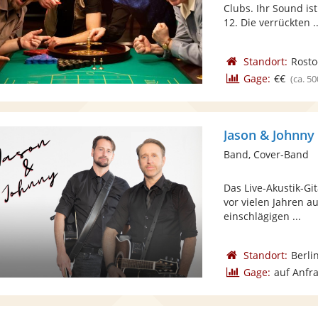
Clubs. Ihr Sound ist
12. Die verrückten ..
Standort:
Rosto
Gage:
€€
(ca. 50
Jason & Johnny
Band, Cover-Band
Das Live-Akustik-Gi
vor vielen Jahren 
einschlägigen ...
Standort:
Berli
Gage:
auf Anfr