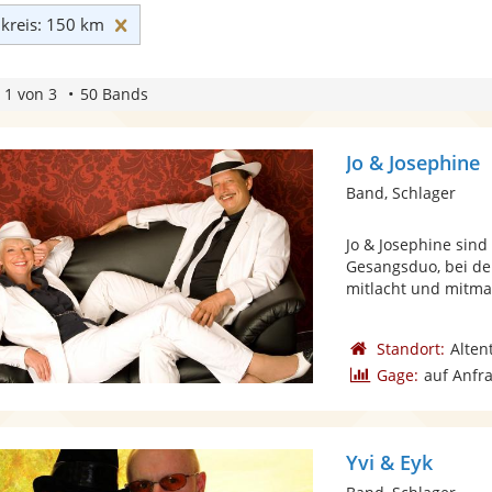
Umkreis: 150 km zurücksetzen
reis: 150 km
 1 von 3
50 Bands
Jo & Josephine
Band, Schlager
Jo & Josephine sind
Gesangsduo, bei de
mitlacht und mitmac
Standort:
Alten
Gage:
auf Anfr
Yvi & Eyk