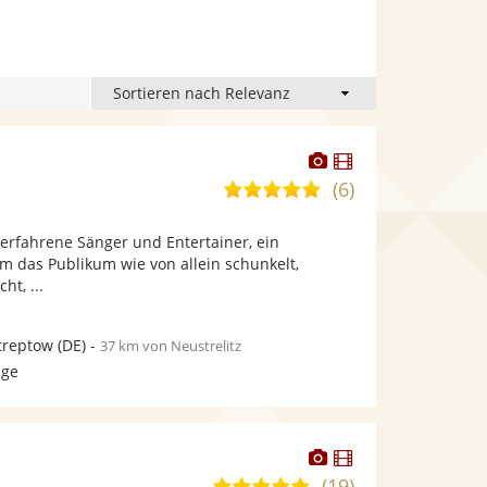
Dieser
Dieser
Künstler
Künstler
(6)
5,0
stellt
stellt
von
Fotos
Videos
 erfahrene Sänger und Entertainer, ein
5
bereit.
bereit.
m das Publikum wie von allein schunkelt,
Sternen
ht, ...
treptow
(DE)
-
37 km von Neustrelitz
age
Dieser
Dieser
Künstler
Künstler
(19)
5,0