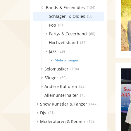
Bands & Ensembles
(134)
Schlager- & Oldies
(50)
Pop
(61)
Party- & Coverband
(60)
Hochzeitsband
(34)
Jazz
(29)
Mehr anzeigen
Solomusiker
(104)
Sänger
(60)
Andere Kulturen
(22)
Alleinunterhalter
(15)
Show Künstler & Tänzer
(147)
DJs
(21)
Moderatoren & Redner
(12)