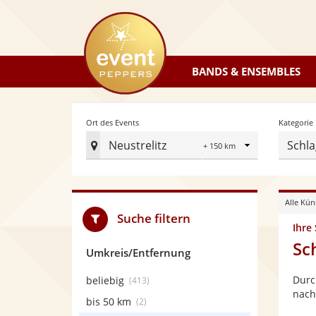
eventpeppers
BANDS & ENSEMBLES
Radius
Ort des Events
Kategorie
Neustrelitz
Schla
Ort
des
Events
Alle Kün
festlegen
Suche filtern
Ihre
Sc
Umkreis/Entfernung
Durc
beliebig
(413)
nach
bis 50 km
(2)