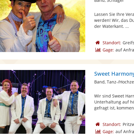
Band, Schlager
Lassen Sie Ihre Ve
werden! Wir, das Du
der Waterkant. ...
Standort:
Greif
Gage:
auf Anfr
Sweet Harmony
Band, Tanz-/Hochze
Wir sind Sweet Har
Unterhaltung auf h
gefragt ist, kommen 
Standort:
Pritz
Gage:
auf Anfr