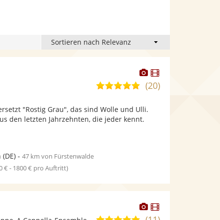
Dieser
Dieser
Künstler
Künstler
(20)
5,0
stellt
stellt
von
Fotos
Videos
rsetzt "Rostig Grau", das sind Wolle und Ulli.
5
bereit.
bereit.
us den letzten Jahrzehnten, die jeder kennt.
Sternen
n
(DE)
-
47 km von Fürstenwalde
0 € - 1800 € pro Auftritt)
Dieser
Dieser
Künstler
Künstler
(11)
5,0