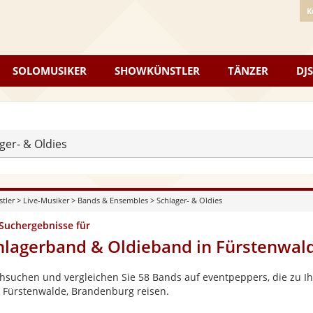
K
SOLOMUSIKER
SHOWKÜNSTLER
TÄNZER
DJS
ger- & Oldies
stler
>
Live-Musiker
>
Bands & Ensembles
>
Schlager- & Oldies
 Suchergebnisse für
hlagerband & Oldieband in Fürstenwal
hsuchen und vergleichen Sie 58 Bands auf eventpeppers, die zu Ih
 Fürstenwalde, Brandenburg reisen.