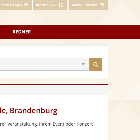
ünstler-Login
Künstler A-Z
Meine Künstler
REDNER
Künstler
finden
de, Brandenburg
rer Veranstaltung, Ihrem Event oder Konzert