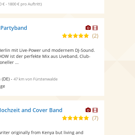
0 € - 1800 € pro Auftritt)
Dieser
Dieser
 Partyband
Künstler
Künstler
(2)
5,0
stellt
stellt
von
Fotos
Videos
Berlin mit Live-Power und modernem DJ-Sound.
5
bereit.
bereit.
OW ist der perfekte Mix aus Liveband, Club-
Sternen
neller ...
n
(DE)
-
47 km von Fürstenwalde
age
Dieser
Dieser
 Hochzeit and Cover Band
Künstler
Künstler
(7)
5,0
stellt
stellt
von
Fotos
Videos
riter originally from Kenya but living and
5