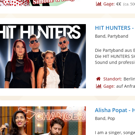
Gage:
€€
(ca. 50
HIT HUNTERS -
Band, Partyband
Die Partyband aus 
Die HIT HUNTERS SH
Sound und professio
Standort:
Berli
Gage:
auf Anfr
Alisha Popat -
Band, Pop
I am a singer, songw