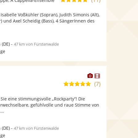
ppe, A Cappella-Ensemble
stellt
stellt
von
Fotos
Videos
 Isabelle Voßkühler (Sopran), Judith Simonis (Alt),
5
bereit.
bereit.
) und Axel Scheidig (Bass), 4 SängerInnen des
Sternen
n
(DE)
-
47 km von Fürstenwalde
age
Dieser
Dieser
Künstler
Künstler
(7)
4,9
stellt
stellt
von
Fotos
Videos
 Sie eine stimmungsvolle „Rockparty“! Die
5
bereit.
bereit.
rwechselbare, gefühlvolle und raue Stimme von
Sternen
...
n
(DE)
-
47 km von Fürstenwalde
age