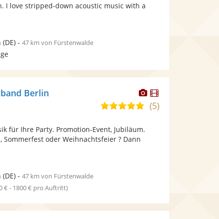
bereit.
bereit.
n. I love stripped-down acoustic music with a
Sternen
n
(DE)
-
47 km von Fürstenwalde
age
Dieser
Dieser
yband Berlin
Künstler
Künstler
(5)
4,9
stellt
stellt
von
Fotos
Videos
ik für Ihre Party. Promotion-Event, Jubiläum.
5
bereit.
bereit.
- , Sommerfest oder Weihnachtsfeier ? Dann
Sternen
n
(DE)
-
47 km von Fürstenwalde
0 € - 1800 € pro Auftritt)