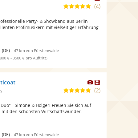
Künstler
Künstler
(4)
5,0
stellt
stellt
von
Fotos
Videos
professionelle Party- & Showband aus Berlin
5
bereit.
bereit.
lenten Profimusikern mit vielseitiger Erfahrung
Sternen
n
(DE)
-
47 km von Fürstenwalde
1800 € - 3500 € pro Auftritt)
Dieser
Dieser
ticoat
Künstler
Künstler
(2)
5,0
ts
stellt
stellt
von
Fotos
Videos
e Duo" - Simone & Holger! Freuen Sie sich auf
5
bereit.
bereit.
ck mit den schönsten Wirtschaftswunder-
Sternen
.
n
(DE)
-
47 km von Fürstenwalde