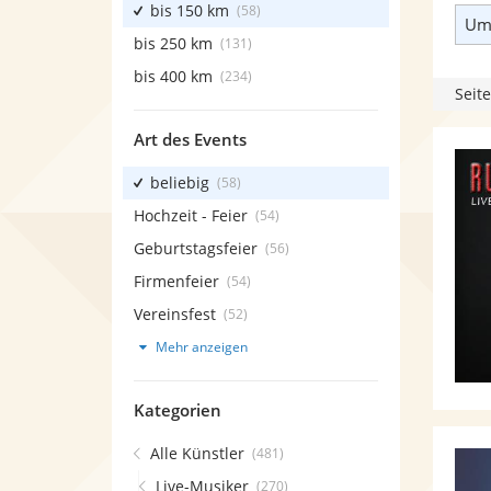
bis 150 km
(58)
Umk
bis 250 km
(131)
bis 400 km
(234)
Seite
Art des Events
beliebig
(58)
Hochzeit - Feier
(54)
Geburtstagsfeier
(56)
Firmenfeier
(54)
Vereinsfest
(52)
Mehr anzeigen
Kategorien
Alle Künstler
(481)
Live-Musiker
(270)