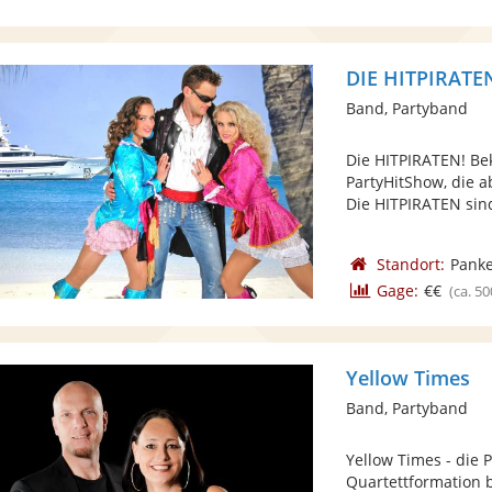
DIE HITPIRATE
Band, Partyband
Die HITPIRATEN! Be
PartyHitShow, die a
Die HITPIRATEN sind
Standort:
Panke
Gage:
€€
(ca. 50
Yellow Times
Band, Partyband
Yellow Times - die P
Quartettformation 