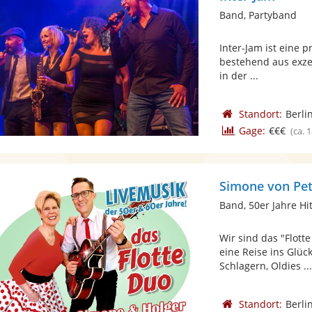
Band, Partyband
Inter-Jam ist eine 
bestehend aus exzel
in der ...
Standort:
Berli
Gage:
€€€
(ca. 
Simone von Pet
Band, 50er Jahre Hi
Wir sind das "Flott
eine Reise ins Glü
Schlagern, Oldies ..
Standort:
Berli