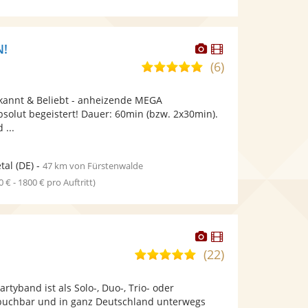
Dieser
Dieser
N!
Künstler
Künstler
(6)
4,9
stellt
stellt
von
Fotos
Videos
kannt & Beliebt - anheizende MEGA
5
bereit.
bereit.
bsolut begeistert! Dauer: 60min (bzw. 2x30min).
Sternen
 ...
tal
(DE)
-
47 km von Fürstenwalde
0 € - 1800 € pro Auftritt)
Dieser
Dieser
Künstler
Künstler
(22)
5,0
stellt
stellt
von
Fotos
Videos
artyband ist als Solo-, Duo-, Trio- oder
5
bereit.
bereit.
buchbar und in ganz Deutschland unterwegs
Sternen