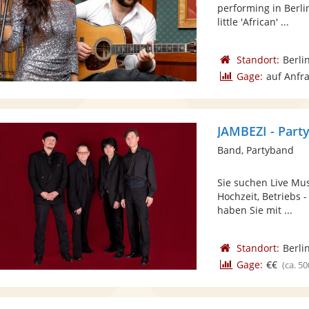
performing in Berli
little 'African' ...
Standort:
Berli
Gage:
auf Anfr
JAMBEZI - Part
Band, Partyband
Sie suchen Live Mus
Hochzeit, Betriebs 
haben Sie mit ...
Standort:
Berli
Gage:
€€
(ca. 50