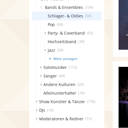
Bands & Ensembles
(154)
Schlager- & Oldies
(58)
Pop
(68)
Party- & Coverband
(65)
Hochzeitsband
(39)
Jazz
(39)
Mehr anzeigen
Solomusiker
(112)
Sänger
(64)
Andere Kulturen
(29)
Alleinunterhalter
(16)
Show Künstler & Tänzer
(176)
DJs
(19)
Moderatoren & Redner
(15)