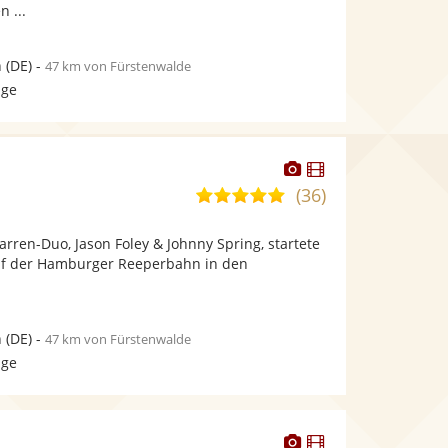
n ...
n
(DE)
-
47 km von Fürstenwalde
age
Dieser
Dieser
Künstler
Künstler
(36)
5,0
stellt
stellt
von
Fotos
Videos
tarren-Duo, Jason Foley & Johnny Spring, startete
5
bereit.
bereit.
auf der Hamburger Reeperbahn in den
Sternen
n
(DE)
-
47 km von Fürstenwalde
age
Dieser
Dieser