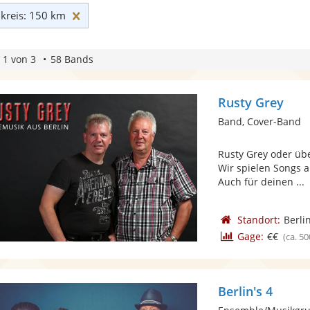
Umkreis: 150 km zurücksetzen
reis: 150 km
 1 von 3
58 Bands
Rusty Grey
Band, Cover-Band
Rusty Grey oder übe
Wir spielen Songs a
Auch für deinen ...
Standort:
Berli
Gage:
€€
(ca. 50
Berlin's 4