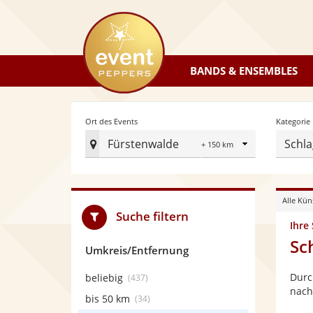
eventpeppers
BANDS & ENSEMBLES
Radius
Ort des Events
Kategorie
Fürstenwalde
Schla
Ort
des
Events
Alle Kün
festlegen
Suche filtern
Ihre
Sc
Umkreis/Entfernung
Durc
beliebig
(437)
nach
bis 50 km
(34)