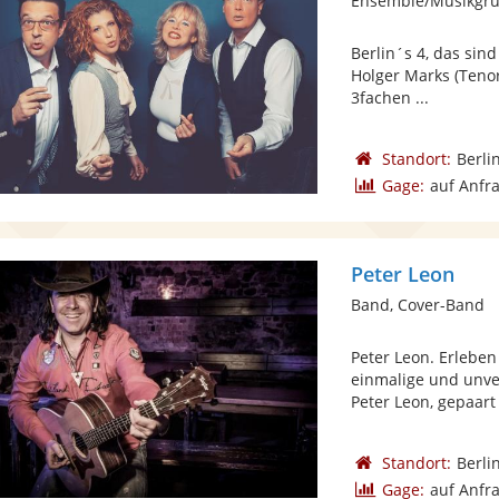
Ensemble/Musikgru
Berlin´s 4, das sind
Holger Marks (Tenor
3fachen ...
Standort:
Berli
Gage:
auf Anfr
Peter Leon
Band, Cover-Band
Peter Leon. Erleben
einmalige und unve
Peter Leon, gepaart 
Standort:
Berli
Gage:
auf Anfr