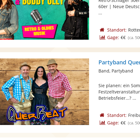
Retro-Schlager 50er
60er | Neue Deutsc
...
Standort:
Rotte
Gage:
€€
(ca. 50
Partyband Que
Band, Partyband
Sie planen: ein Som
Festzeltveranstaltu
Betriebsfeier...? ...
Standort:
Freib
Gage:
€€
(ca. 50