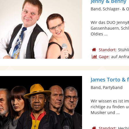
Jenny & Benny
Band, Schlager- & 
Wir das DUO Jenny&
Gassenhauern, Schla
Oldies ...
Standort:
Stühl
Gage:
auf Anfr
James Torto & 
Band, Partyband
Wir wissen es ist i
richtige zu finden
Musiker und ...
Standort:
Hech