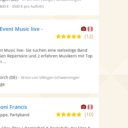
1800 € - 3500 € pro Auftritt)
Dieser
Dieser
 Event Music live -
Künstler
Künstler
(12)
5,0
stellt
stellt
von
Fotos
Videos
nt Music live- Sie suchen eine vielseitige Band
5
bereit.
bereit.
ßen Repertoire und 2 erfahren Musikern mit Top
Sternen
 ...
irch
(DE)
-
36 km von Villingen-Schwenningen
age
Dieser
Dieser
oni Francis
Künstler
Künstler
(10)
5,0
ppe, Partyband
stellt
stellt
von
Fotos
Videos