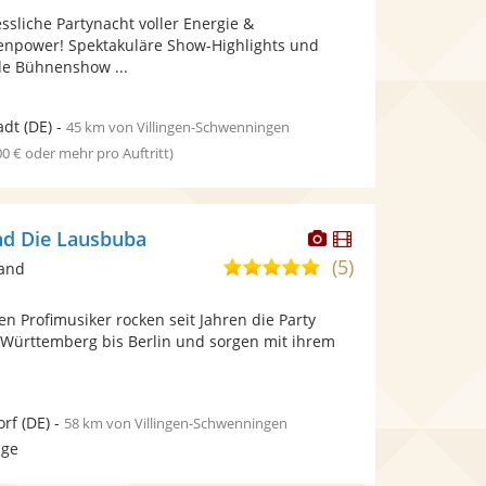
Fotos
Videos
ssliche Partynacht voller Energie &
5
bereit.
bereit.
npower! Spektakuläre Show-Highlights und
Sternen
de Bühnenshow ...
adt
(DE)
-
45 km von Villingen-Schwenningen
00 € oder mehr pro Auftritt)
Dieser
Dieser
nd Die Lausbuba
Künstler
Künstler
(5)
4,9
band
stellt
stellt
von
Fotos
Videos
n Profimusiker rocken seit Jahren die Party
5
bereit.
bereit.
Württemberg bis Berlin und sorgen mit ihrem
Sternen
orf
(DE)
-
58 km von Villingen-Schwenningen
age