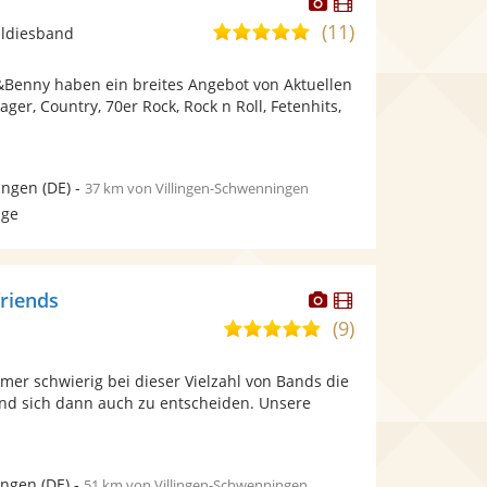
Dieser
Dieser
Künstler
Künstler
(11)
5,0
Oldiesband
stellt
stellt
von
Fotos
Videos
Benny haben ein breites Angebot von Aktuellen
5
bereit.
bereit.
ger, Country, 70er Rock, Rock n Roll, Fetenhits,
Sternen
ingen
(DE)
-
37 km von Villingen-Schwenningen
age
Dieser
Dieser
friends
Künstler
Künstler
(9)
5,0
stellt
stellt
von
Fotos
Videos
mmer schwierig bei dieser Vielzahl von Bands die
5
bereit.
bereit.
 und sich dann auch zu entscheiden. Unsere
Sternen
ingen
(DE)
-
51 km von Villingen-Schwenningen