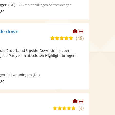
ngen
(DE)
-
22 km von Villingen-Schwenningen
age
Dieser
Dieser
ide-down
Künstler
Künstler
(48)
4,9
stellt
stellt
von
Fotos
Videos
 wir die Coverband Upside-Down sind sieben
5
bereit.
bereit.
 jede Party zum absoluten Highlight bringen.
Sternen
ngen-Schwenningen
(DE)
age
Dieser
Dieser
Künstler
Künstler
(4)
4,9
stellt
stellt
von