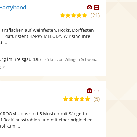
Dieser
Dieser
Partyband
Künstler
Künstler
(21)
4,9
stellt
stellt
von
Fotos
Videos
 Tanzflächen auf Weinfesten, Hocks, Dorffesten
5
bereit.
bereit.
s – dafür steht HAPPY MELODY. Wir sind Ihre
Sternen
 ...
urg im Breisgau
(DE)
-
45 km von Villingen-Schwenningen
age
Dieser
Dieser
Künstler
Künstler
(5)
4,8
stellt
stellt
von
Fotos
Videos
Y ROOM – das sind 5 Musiker mit Sängerin
5
bereit.
bereit.
uf Rock“ ausstrahlen und mit einer originellen
Sternen
blikum ...