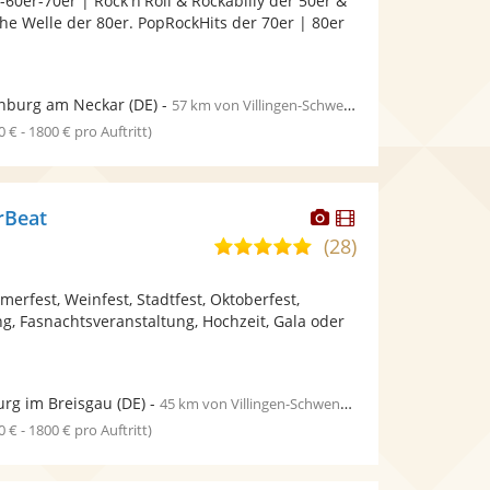
-60er-70er | Rock'n'Roll & Rockabilly der 50er &
5
bereit.
bereit.
he Welle der 80er. PopRockHits der 70er | 80er
Sternen
nburg am Neckar
(DE)
-
57 km von Villingen-Schwenningen
0 € - 1800 € pro Auftritt)
Dieser
Dieser
rBeat
Künstler
Künstler
(28)
4,9
stellt
stellt
von
Fotos
Videos
merfest, Weinfest, Stadtfest, Oktoberfest,
5
bereit.
bereit.
ng, Fasnachtsveranstaltung, Hochzeit, Gala oder
Sternen
urg im Breisgau
(DE)
-
45 km von Villingen-Schwenningen
0 € - 1800 € pro Auftritt)