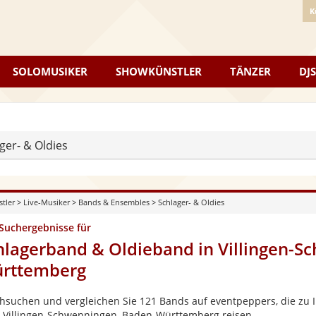
K
SOLOMUSIKER
SHOWKÜNSTLER
TÄNZER
DJS
ger- & Oldies
stler
>
Live-Musiker
>
Bands & Ensembles
>
Schlager- & Oldies
 Suchergebnisse für
hlagerband & Oldieband in Villingen-S
rttemberg
hsuchen und vergleichen Sie 121 Bands auf eventpeppers, die zu I
 Villingen-Schwenningen, Baden-Württemberg reisen.