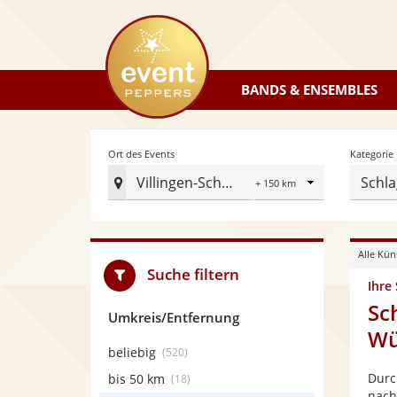
eventpeppers
BANDS & ENSEMBLES
Radius
Ort des Events
Kategorie
Villingen-Schwenningen
Schla
Ort
des
Events
Alle Kün
festlegen
Suche filtern
Ihre
Sc
Umkreis/Entfernung
Wü
beliebig
(520)
Durc
bis 50 km
(18)
nach