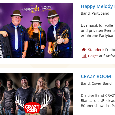
Happy Melody 
Band, Partyband
Livemusik für volle
und privaten Event
erfahrene Partyband
Standort:
Freib
Gage:
auf Anfr
CRAZY ROOM
Band, Cover-Band
Die Live Band CRAZ
Bianca, die „Bock a
Bühnenshow das Pu