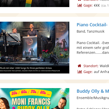
Gage:
€€€
(ca. 
Piano Cocktail-
Band, Tanzmusik
Piano Cocktail. -Eve
mit einem sehr gro
Referenzen.......dann
Standort:
Waldk
Gage:
auf Anfr
Buddy Olly & M
Ensemble/Musikgru