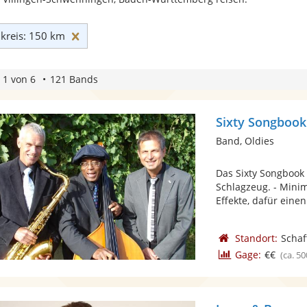
Umkreis: 150 km zurücksetzen
reis: 150 km
 1 von 6
121 Bands
Sixty Songbook
Band, Oldies
Das Sixty Songbook 
Schlagzeug. - Minim
Effekte, dafür einen 
Standort:
Scha
Gage:
€€
(ca. 50