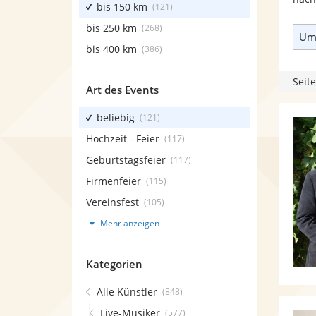
bis 150 km
(121)
bis 250 km
(268)
Umk
bis 400 km
(386)
Seite
Art des Events
beliebig
(121)
Hochzeit - Feier
(117)
Geburtstagsfeier
(117)
Firmenfeier
(115)
Vereinsfest
(105)
Mehr anzeigen
Kategorien
Alle Künstler
(848)
Live-Musiker
(577)