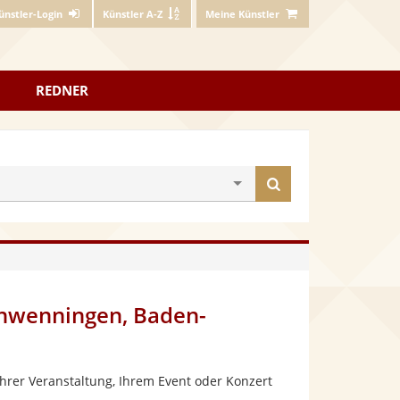
ünstler-Login
Künstler A-Z
Meine Künstler
REDNER
Künstler
finden
chwenningen, Baden-
hrer Veranstaltung, Ihrem Event oder Konzert