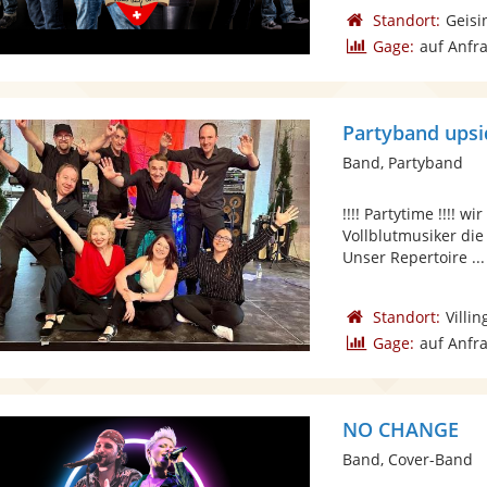
Standort:
Geisi
Gage:
auf Anfr
Partyband ups
Band, Partyband
!!!! Partytime !!!!
Vollblutmusiker die
Unser Repertoire ...
Standort:
Villi
Gage:
auf Anfr
NO CHANGE
Band, Cover-Band