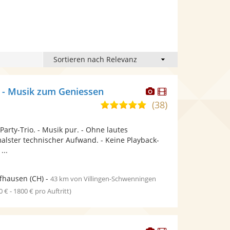
Dieser
Dieser
 - Musik zum Geniessen
Künstler
Künstler
(38)
5,0
stellt
stellt
von
Fotos
Videos
Party-Trio. - Musik pur. - Ohne lautes
5
bereit.
bereit.
alster technischer Aufwand. - Keine Playback-
Sternen
...
ffhausen
(CH)
-
43 km von Villingen-Schwenningen
0 € - 1800 € pro Auftritt)