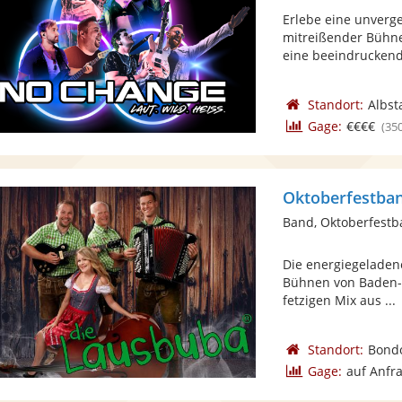
Erlebe eine unverge
mitreißender Bühne
eine beeindrucken
Standort:
Albst
Gage:
€€€€
(35
Oktoberfestba
Band, Oktoberfest
Die energiegeladene
Bühnen von Baden-
fetzigen Mix aus ...
Standort:
Bond
Gage:
auf Anfr