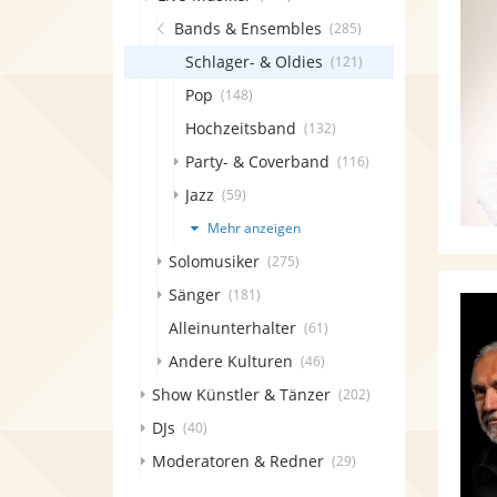
Bands & Ensembles
(285)
Schlager- & Oldies
(121)
Pop
(148)
Hochzeitsband
(132)
Party- & Coverband
(116)
Jazz
(59)
Mehr anzeigen
Solomusiker
(275)
Sänger
(181)
Alleinunterhalter
(61)
Andere Kulturen
(46)
Show Künstler & Tänzer
(202)
DJs
(40)
Moderatoren & Redner
(29)