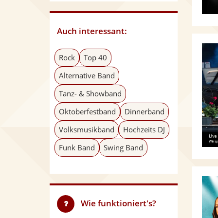
Auch interessant:
Rock
Top 40
Alternative Band
Tanz- & Showband
Oktoberfestband
Dinnerband
Volksmusikband
Hochzeits DJ
Funk Band
Swing Band
Wie funktioniert's?