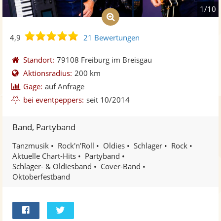
1/10
4,9
4,9
21 Bewertungen
von
5
Standort:
79108 Freiburg im Breisgau
Sternen
Aktionsradius:
200 km
Gage:
auf Anfrage
bei eventpeppers:
seit 10/2014
Band, Partyband
Tanzmusik
Rock'n'Roll
Oldies
Schlager
Rock
Aktuelle Chart-Hits
Partyband
Schlager- & Oldiesband
Cover-Band
Oktoberfestband