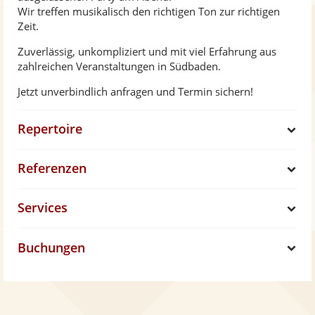
Wir treffen musikalisch den richtigen Ton zur richtigen
Zeit.
Zuverlässig, unkompliziert und mit viel Erfahrung aus
zahlreichen Veranstaltungen in Südbaden.
Jetzt unverbindlich anfragen und Termin sichern!
Repertoire
S
Referenzen
h
S
Services
o
h
S
w
Buchungen
o
h
S
w
o
h