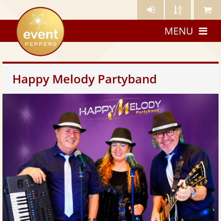
Künstler-
Künstler
Meine
eventpeppers
Login
A-
Künstle
MENU
Z
Happy Melody Partyband