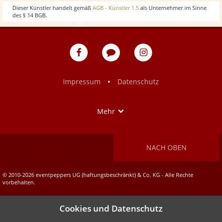
w
o
Dieser Künstler handelt gemäß
AGB - Künstler 1.5
als Unternehmer im Sinne
des § 14 BGB.
w
eventpeppers
Blog
eventpeppers
auf
auf
Facebook
Instagram
•
Impressum
Datenschutz
Show
Mehr
NACH OBEN
© 2010-2026 eventpeppers UG (haftungsbeschränkt) & Co. KG - Alle Rechte
vorbehalten.
Cookies und Datenschutz