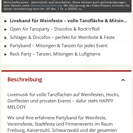
Wirtschaftsraums - übermittelt und verarbeitet. Diese können auch personenbezogen
sein, Details siehe
Datenschutzerklärung
. Mit Aktivierung des Video-Players stimmen Sie
dieser Verarbeitung nach Art. 49 Abs. 1 lit. a DSGVO zu.
Liveband für Weinfeste – volle Tanzfläche & Mitsingen
Open Air Tanzparty – Discofox & Rock’n’Roll
Schlager & Discofox – perfekt für Weinfeste & Feste
Partyband – Mitsingen & Tanzen für jedes Event
Rock Party – Tanzen, Mitsingen & Luftgitarre
Beschreibung
H
Livemusik für volle Tanzflächen auf Weinfesten, Hocks,
i
Dorffesten und privaten Events – dafür steht HAPPY
MELODY.
d
Wir sind Ihre erfahrene Partyband für Weinfeste,
Vereinsfeste, Stadtfeste und Firmenevents im Raum
e
Freiburg, Kaiserstuhl, Schwarzwald und der gesamten