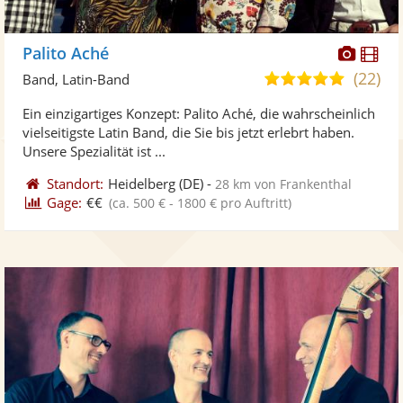
Diese
Di
Palito Aché
Künst
Kü
(22)
5,0
Band, Latin-Band
stellt
ste
von
Ein einzigartiges Konzept: Palito Aché, die wahrscheinlich
Fotos
Vi
5
vielseitigste Latin Band, die Sie bis jetzt erlebrt haben.
bereit
ber
Sternen
Unsere Spezialität ist ...
Standort:
Heidelberg
(DE)
-
28 km von Frankenthal
Gage:
€€
(ca. 500 € - 1800 € pro Auftritt)