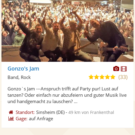
Diese
Di
Gonzo's Jam
Künst
Kü
(33)
5,0
Band, Rock
stellt
ste
von
Gonzo`s Jam ---Anspruch trifft auf Party pur! Lust auf
Fotos
Vi
5
tanzen? Oder einfach nur abzufeiern und guter Musik live
bereit
ber
Sternen
und handgemacht zu lauschen? ...
Standort:
Sinsheim
(DE)
-
49 km von Frankenthal
Gage:
auf Anfrage