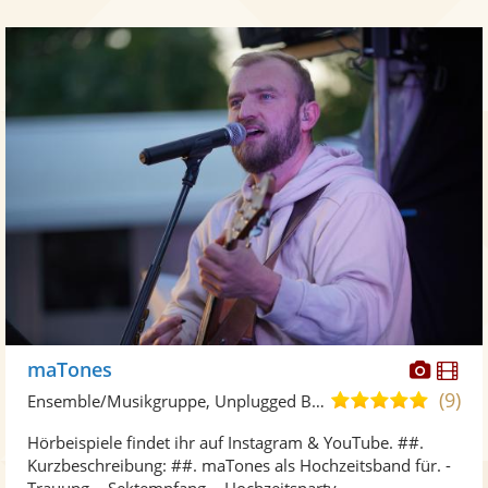
Diese
Di
maTones
Künst
Kü
(9)
5,0
Ensemble/Musikgruppe, Unplugged Band/Akustik Band
stellt
ste
von
Hörbeispiele findet ihr auf Instagram & YouTube. ##.
Fotos
Vi
5
Kurzbeschreibung: ##. maTones als Hochzeitsband für. -
bereit
ber
Sternen
Trauung. - Sektempfang. - Hochzeitsparty. ...