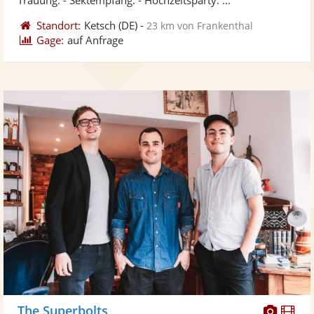
Standort:
Ketsch
(DE)
-
23 km von Frankenthal
Gage:
auf Anfrage
Diese
Di
The Superbolts