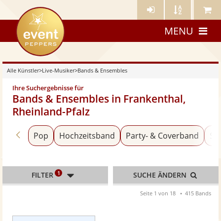
Künstler-
Künstler
Meine
eventpeppers
Login
A-
Künstle
MENU
Z
Alle Künstler
>
Live-Musiker
>
Bands & Ensembles
Ihre Suchergebnisse für
Bands & Ensembles in Frankenthal,
Rheinland-Pfalz
Zurück zu «Live-Musiker»
Pop
Hochzeitsband
Party- & Coverband
Sc
1
FILTER
SUCHE ÄNDERN
Seite 1 von 18
415 Bands