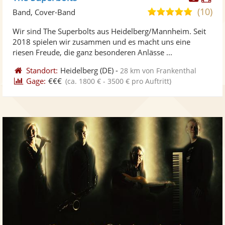
Künst
Kü
(10)
5,0
Band, Cover-Band
stellt
ste
von
Wir sind The Superbolts aus Heidelberg/Mannheim. Seit
Fotos
Vi
5
2018 spielen wir zusammen und es macht uns eine
bereit
ber
Sternen
riesen Freude, die ganz besonderen Anlässe ...
Standort:
Heidelberg
(DE)
-
28 km von Frankenthal
Gage:
€€€
(ca. 1800 € - 3500 € pro Auftritt)