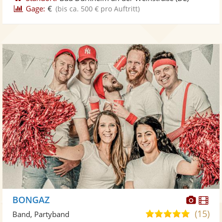
Gage:
€
(bis ca. 500 € pro Auftritt)
Diese
Di
BONGAZ
Künst
Kü
(15)
5,0
Band, Partyband