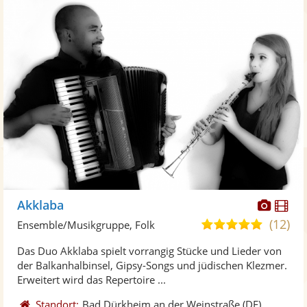
Diese
Di
Akklaba
Künst
Kü
(12)
5,0
Ensemble/Musikgruppe, Folk
stellt
ste
von
Das Duo Akklaba spielt vorrangig Stücke und Lieder von
Fotos
Vi
5
der Balkanhalbinsel, Gipsy-Songs und jüdischen Klezmer.
bereit
ber
Sternen
Erweitert wird das Repertoire ...
Standort:
Bad Dürkheim an der Weinstraße
(DE)