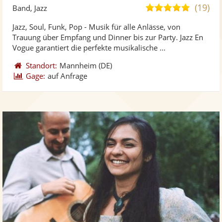
Künst
Kü
(19)
5,0
Band, Jazz
stellt
ste
von
Jazz, Soul, Funk, Pop - Musik für alle Anlässe, von
Fotos
Vi
5
Trauung über Empfang und Dinner bis zur Party. Jazz En
bereit
ber
Sternen
Vogue garantiert die perfekte musikalische ...
Standort:
Mannheim
(DE)
Gage:
auf Anfrage