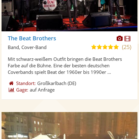
Diese
Di
The Beat Brothers
Künst
Kü
(25)
5,0
Band, Cover-Band
stellt
ste
von
Mit schwarz-weißem Outfit bringen die Beat Brothers
Fotos
Vi
5
Farbe auf die Bühne. Eine der besten deutschen
bereit
ber
Sternen
Coverbands spielt Beat der 1960er bis 1990er ...
Standort:
Großkarlbach
(DE)
Gage:
auf Anfrage