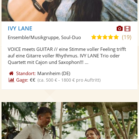
Diese
Di
IVY LANE
Künst
Kü
(19)
5,0
Ensemble/Musikgruppe, Soul-Duo
stellt
ste
von
VOICE meets GUITAR // eine Stimme voller Feeling trifft
Fotos
Vi
5
auf eine Gitarre voller Rhythmus. IVY LANE Trio oder
bereit
ber
Sternen
Quartett mit Cajon und Saxophon!!! ...
Standort:
Mannheim
(DE)
Gage:
€€
(ca. 500 € - 1800 € pro Auftritt)