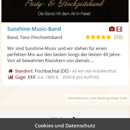
Diese
Di
Sunshine-Music-Band
Künst
Kü
(58)
5,0
Band, Tanz-/Hochzeitsband
stellt
ste
von
Wir sind Sunshine-Music und wir stehen für einen
Fotos
Vi
5
perfekten Mix aus den besten Songs der letzten 40 Jahre.
bereit
ber
Sternen
Von alt bewährten Klassikern von damals ...
Standort:
Fischbachtal
(DE)
-
40 km von Frankenthal
Gage:
€€€
(ca. 1800 € - 3500 € pro Auftritt)
Informationen zum Ranking dieser Liste
Weiter
Cookies und Datenschutz