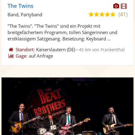
Diese
Di
The Twins
Künst
Kü
(41)
5,0
Band, Partyband
stellt
ste
von
"The Twins". "The Twins" sind ein Projekt mit
Fotos
Vi
5
breitgefächertem Programm, tollen Sängerinnen und
bereit
ber
Sternen
erstklassigem Satzgesang. Besetzung: Keyboard ...
Standort:
Kaiserslautern
(DE)
-
45 km von Frankenthal
Gage:
auf Anfrage