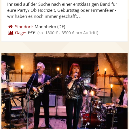
Ihr seid auf der Suche nach einer erstklassigen Band für
Fotos
Vi
5
eure Party? Ob Hochzeit, Geburtstag oder Firmenfeier -
bereit
ber
Sternen
wir haben es noch immer geschafft, ...
Standort:
Mannheim
(DE)
Gage:
€€€
(ca. 1800 € - 3500 € pro Auftritt)