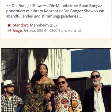
stellt
ste
von
== Die Bongaz Show ==. Die Mannheimer Band Bongaz
Fotos
Vi
5
präsentiert mit ihrem Konzept >>Die Bongaz Show<< ein
bereit
ber
Sternen
abendfüllendes und stimmungsgeladenes ...
Standort:
Mannheim
(DE)
Gage:
€€
(ca. 500 € - 1800 € pro Auftritt)