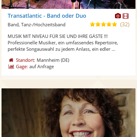
Diese
Di
Transatlantic - Band oder Duo
Künst
Kü
(32)
5,0
Band, Tanz-/Hochzeitsband
stellt
ste
von
MUSIK MIT NIVEAU FÜR SIE UND IHRE GÄSTE !!!
Fotos
Vi
5
Professionelle Musiker, ein umfassendes Repertoire,
bereit
ber
Sternen
perfekte Songauswahl zu jedem Anlass, ein edler ...
Standort:
Mannheim
(DE)
Gage:
auf Anfrage