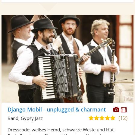
Diese
Di
Django Mobil - unplugged & charmant
Künst
Kü
(12)
5,0
Band, Gypsy Jazz
stellt
ste
von
Dresscode: weißes Hemd, schwarze Weste und Hut.
Fotos
Vi
5