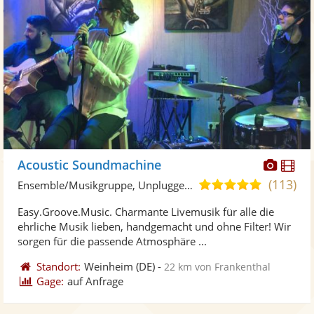
Diese
Di
Acoustic Soundmachine
Künst
Kü
(113)
5,0
Ensemble/Musikgruppe, Unplugged Band/Akustik Band
stellt
ste
von
Easy.Groove.Music. Charmante Livemusik für alle die
Fotos
Vi
5
ehrliche Musik lieben, handgemacht und ohne Filter! Wir
bereit
ber
Sternen
sorgen für die passende Atmosphäre ...
Standort:
Weinheim
(DE)
-
22 km von Frankenthal
Gage:
auf Anfrage