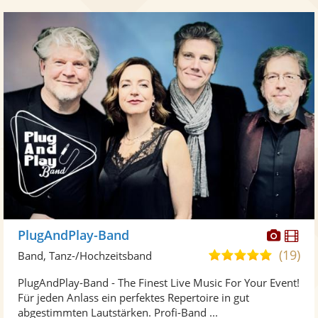
Diese
Di
PlugAndPlay-Band
Künst
Kü
(19)
5,0
Band, Tanz-/Hochzeitsband
stellt
ste
von
PlugAndPlay-Band - The Finest Live Music For Your Event!
Fotos
Vi
5
Für jeden Anlass ein perfektes Repertoire in gut
bereit
ber
Sternen
abgestimmten Lautstärken. Profi-Band ...