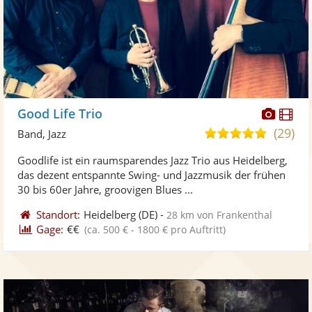
Diese
Di
Good Life Trio
Künst
Kü
(29)
5,0
Band, Jazz
stellt
ste
von
Goodlife ist ein raumsparendes Jazz Trio aus Heidelberg,
Fotos
Vi
5
das dezent entspannte Swing- und Jazzmusik der frühen
bereit
ber
Sternen
30 bis 60er Jahre, groovigen Blues ...
Standort:
Heidelberg
(DE)
-
28 km von Frankenthal
Gage:
€€
(ca. 500 € - 1800 € pro Auftritt)