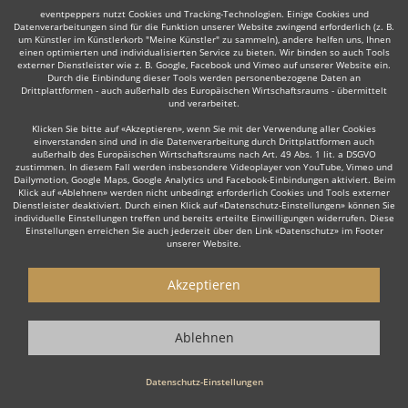
eventpeppers nutzt Cookies und Tracking-Technologien. Einige Cookies und
Datenverarbeitungen sind für die Funktion unserer Website zwingend erforderlich (z. B.
um Künstler im Künstlerkorb "Meine Künstler" zu sammeln), andere helfen uns, Ihnen
einen optimierten und individualisierten Service zu bieten. Wir binden so auch Tools
externer Dienstleister wie z. B. Google, Facebook und Vimeo auf unserer Website ein.
Durch die Einbindung dieser Tools werden personenbezogene Daten an
Auch interessant:
Drittplattformen - auch außerhalb des Europäischen Wirtschaftsraums - übermittelt
und verarbeitet.
Klicken Sie bitte auf «Akzeptieren», wenn Sie mit der Verwendung aller Cookies
einverstanden sind und in die Datenverarbeitung durch Drittplattformen auch
Rock
Oktoberfestband
Top 40
Alternative Band
T
außerhalb des Europäischen Wirtschaftsraums nach Art. 49 Abs. 1 lit. a DSGVO
zustimmen. In diesem Fall werden insbesondere Videoplayer von YouTube, Vimeo und
Dailymotion, Google Maps, Google Analytics und Facebook-Einbindungen aktiviert. Beim
Klick auf «Ablehnen» werden nicht unbedingt erforderlich Cookies und Tools externer
Dienstleister deaktiviert. Durch einen Klick auf «Datenschutz-Einstellungen» können Sie
individuelle Einstellungen treffen und bereits erteilte Einwilligungen widerrufen. Diese
Einstellungen erreichen Sie auch jederzeit über den Link «Datenschutz» im Footer
unserer Website.
Wie funktioniert's?
Akzeptieren
1. Kostenlos anfragen
Starten Sie mit dem Button 'Kostenlos anfragen' eine Anfrage an die für
Ablehnen
Sie interessanten Bands und Ensembles. Diesen Button finden Sie auf
den jeweiligen Künstler-Profil-Seiten der Musiker.
Datenschutz-Einstellungen
2. Angebote erhalten & Details besprechen