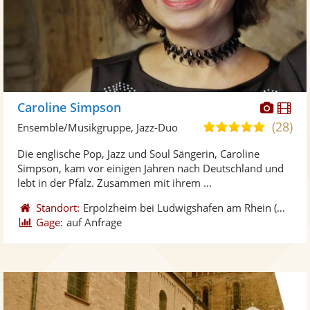
Diese
Di
Caroline Simpson
Künst
Kü
(28)
5,0
Ensemble/Musikgruppe, Jazz-Duo
stellt
ste
von
Die englische Pop, Jazz und Soul Sängerin, Caroline
Fotos
Vi
5
Simpson, kam vor einigen Jahren nach Deutschland und
bereit
ber
Sternen
lebt in der Pfalz. Zusammen mit ihrem ...
Standort:
Erpolzheim bei Ludwigshafen am Rhein
(DE)
Gage:
auf Anfrage