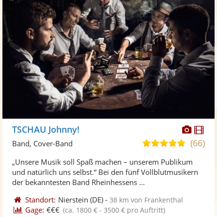
Diese
Di
TSCHAU Johnny!
Künst
Kü
(66)
4,9
Band, Cover-Band
stellt
ste
von
„Unsere Musik soll Spaß machen – unserem Publikum
Fotos
Vi
5
und natürlich uns selbst.“ Bei den fünf Vollblutmusikern
bereit
ber
Sternen
der bekanntesten Band Rheinhessens ...
Standort:
Nierstein
(DE)
-
38 km von Frankenthal
Gage:
€€€
(ca. 1800 € - 3500 € pro Auftritt)