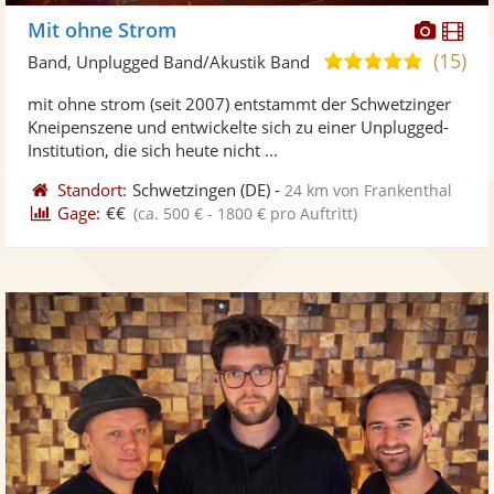
Diese
Di
Mit ohne Strom
Künst
Kü
(15)
4,9
Band, Unplugged Band/Akustik Band
stellt
ste
von
mit ohne strom (seit 2007) entstammt der Schwetzinger
Fotos
Vi
5
Kneipenszene und entwickelte sich zu einer Unplugged-
bereit
ber
Sternen
Institution, die sich heute nicht ...
Standort:
Schwetzingen
(DE)
-
24 km von Frankenthal
Gage:
€€
(ca. 500 € - 1800 € pro Auftritt)