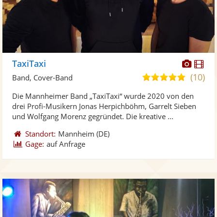
Diese
Di
TaxiTaxi
Künst
Kü
(10)
5,0
Band, Cover-Band
stellt
ste
von
Die Mannheimer Band „TaxiTaxi“ wurde 2020 von den
Fotos
Vi
5
drei Profi-Musikern Jonas Herpichböhm, Garrelt Sieben
bereit
ber
Sternen
und Wolfgang Morenz gegründet. Die kreative ...
Standort:
Mannheim
(DE)
Gage:
auf Anfrage