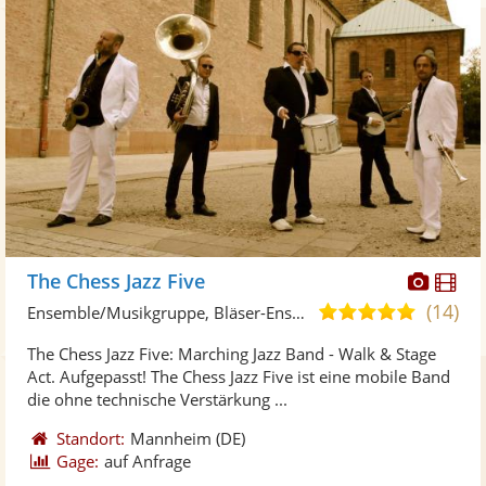
Diese
Di
The Chess Jazz Five
Künst
Kü
(14)
5,0
Ensemble/Musikgruppe, Bläser-Ensemble
stellt
ste
von
The Chess Jazz Five: Marching Jazz Band - Walk & Stage
Fotos
Vi
5
Act. Aufgepasst! The Chess Jazz Five ist eine mobile Band
bereit
ber
Sternen
die ohne technische Verstärkung ...
Standort:
Mannheim
(DE)
Gage:
auf Anfrage