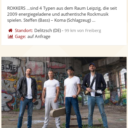
stellt
ste
ROKKERS ...sind 4 Typen aus dem Raum Leipzig, die seit
Fotos
Vi
2009 energiegeladene und authentische Rockmusik
bereit
ber
spielen. Steffen (Bass) – Koma (Schlagzeug) ...
Standort:
Delitzsch
(DE)
-
99 km von Freiberg
Gage:
auf Anfrage