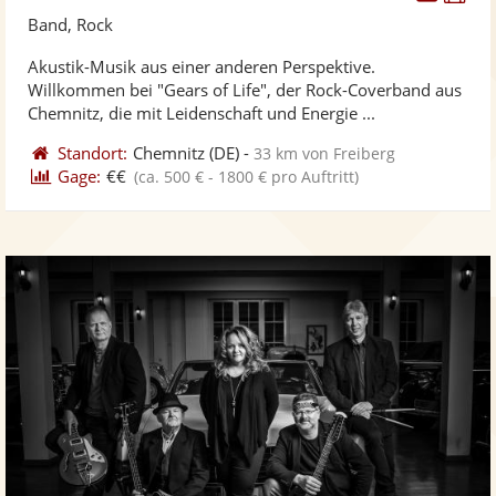
Künst
Kü
Band, Rock
stellt
ste
Akustik-Musik aus einer anderen Perspektive.
Fotos
Vi
Willkommen bei "Gears of Life", der Rock-Coverband aus
bereit
ber
Chemnitz, die mit Leidenschaft und Energie ...
Standort:
Chemnitz
(DE)
-
33 km von Freiberg
Gage:
€€
(ca. 500 € - 1800 € pro Auftritt)