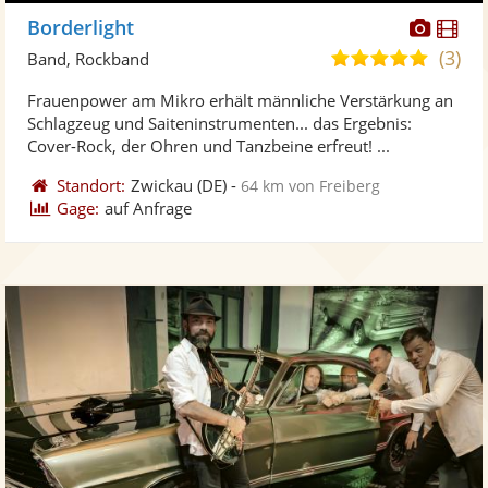
Diese
Di
Borderlight
Künst
Kü
(3)
5,0
Band, Rockband
stellt
ste
von
Frauenpower am Mikro erhält männliche Verstärkung an
Fotos
Vi
5
Schlagzeug und Saiteninstrumenten... das Ergebnis:
bereit
ber
Sternen
Cover-Rock, der Ohren und Tanzbeine erfreut! ...
Standort:
Zwickau
(DE)
-
64 km von Freiberg
Gage:
auf Anfrage