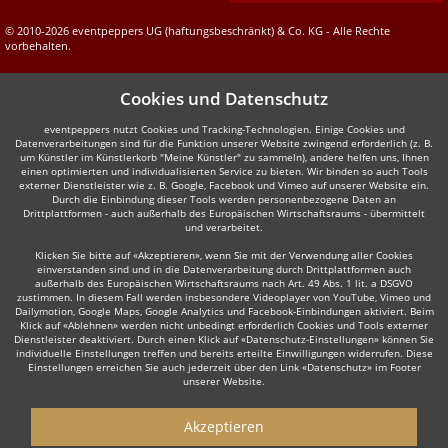
© 2010-2026 eventpeppers UG (haftungsbeschränkt) & Co. KG - Alle Rechte
vorbehalten.
Cookies und Datenschutz
eventpeppers nutzt Cookies und Tracking-Technologien. Einige Cookies und
Datenverarbeitungen sind für die Funktion unserer Website zwingend erforderlich (z. B.
um Künstler im Künstlerkorb "Meine Künstler" zu sammeln), andere helfen uns, Ihnen
einen optimierten und individualisierten Service zu bieten. Wir binden so auch Tools
externer Dienstleister wie z. B. Google, Facebook und Vimeo auf unserer Website ein.
Durch die Einbindung dieser Tools werden personenbezogene Daten an
Drittplattformen - auch außerhalb des Europäischen Wirtschaftsraums - übermittelt
und verarbeitet.
Klicken Sie bitte auf «Akzeptieren», wenn Sie mit der Verwendung aller Cookies
einverstanden sind und in die Datenverarbeitung durch Drittplattformen auch
außerhalb des Europäischen Wirtschaftsraums nach Art. 49 Abs. 1 lit. a DSGVO
zustimmen. In diesem Fall werden insbesondere Videoplayer von YouTube, Vimeo und
Dailymotion, Google Maps, Google Analytics und Facebook-Einbindungen aktiviert. Beim
Klick auf «Ablehnen» werden nicht unbedingt erforderlich Cookies und Tools externer
Dienstleister deaktiviert. Durch einen Klick auf «Datenschutz-Einstellungen» können Sie
individuelle Einstellungen treffen und bereits erteilte Einwilligungen widerrufen. Diese
Einstellungen erreichen Sie auch jederzeit über den Link «Datenschutz» im Footer
unserer Website.
Akzeptieren