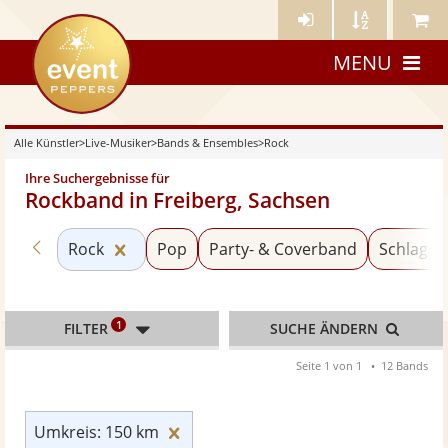
Künstler-
Künstler
Meine
eventpeppers
Login
A-
Künstle
MENU
Z
Alle Künstler
>
Live-Musiker
>
Bands & Ensembles
>
Rock
Ihre Suchergebnisse für
Rockband in Freiberg, Sachsen
Zurück zu «Bands & Ensembles»
Kategorie «Rock» zurücksetzen
Rock
Pop
Party- & Coverband
Schlager-
1
FILTER
SUCHE ÄNDERN
Seite 1 von 1
12 Bands
Umkreis: 150 km zurücksetzen
Umkreis: 150 km