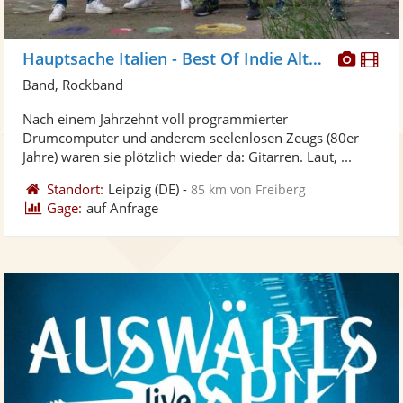
Diese
Di
Hauptsache Italien - Best Of Indie Alternative Rock
Künst
Kü
Band, Rockband
stellt
ste
Nach einem Jahrzehnt voll programmierter
Fotos
Vi
Drumcomputer und anderem seelenlosen Zeugs (80er
bereit
ber
Jahre) waren sie plötzlich wieder da: Gitarren. Laut, ...
Standort:
Leipzig
(DE)
-
85 km von Freiberg
Gage:
auf Anfrage