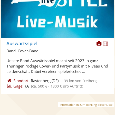
Diese
Di
Auswärtsspiel
Künst
Kü
Band, Cover-Band
stellt
ste
Unsere Band Auswärtsspiel macht seit 2023 in ganz
Fotos
Vi
Thüringen rockige Cover- und Partymusik mit Niveau und
bereit
ber
Leidenschaft. Dabei vereinen spielerisches ...
Standort:
Rastenberg
(DE)
-
139 km von Freiberg
Gage:
€€
(ca. 500 € - 1800 € pro Auftritt)
Informationen zum Ranking dieser Liste