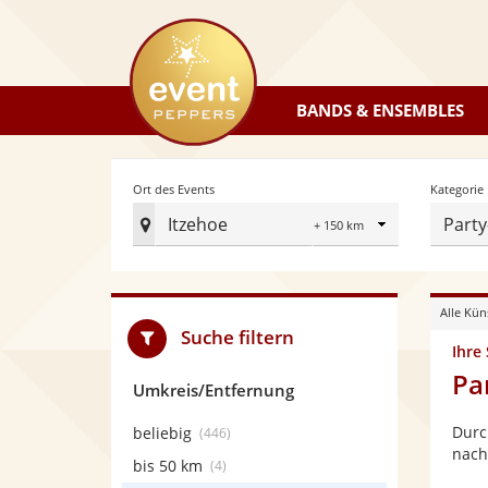
eventpeppers
BANDS & ENSEMBLES
Radius
Ort des Events
Kategorie
Itzehoe
Party
Ort
des
Events
Alle Kün
festlegen
Suche filtern
Ihre
Pa
Umkreis/Entfernung
Durc
beliebig
(446)
nach
bis 50 km
(4)