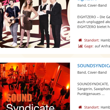
Band, Cover-Band
EIGHTZERO – Die Ga
auch unplugged akus
EIGHTZERO bietet hö
Standort:
Hamb
Gage:
auf Anfr
SOUNDSYNDIC
Band, Cover-Band
SOUNDSYNDICATE, pr
Sängerin, Saxophon 
Punktgenaues ...
Standort:
Hamb