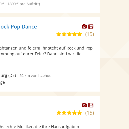
0 € - 1800 € pro Auftritt)
Dieser
Dieser
Rock Pop Dance
Künstler
Künstler
(15)
5,0
stellt
stellt
von
Fotos
Videos
abtanzen und feiern! Ihr steht auf Rock und Pop
5
bereit.
bereit.
timmung auf eurer Feier? Dann sind wir die
Sternen
urg
(DE)
-
52 km von Itzehoe
age
Dieser
Dieser
Künstler
Künstler
(15)
5,0
stellt
stellt
von
Fotos
Videos
chs echte Musiker, die ihre Hausaufgaben
5