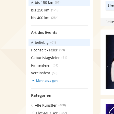
bis 150 km
(61)
Umk
bis 250 km
(128)
bis 400 km
(284)
Seite
Art des Events
beliebig
(61)
Hochzeit - Feier
(59)
Geburtstagsfeier
(61)
Firmenfeier
(61)
Vereinsfest
(50)
Mehr anzeigen
Kategorien
Alle Künstler
(408)
Live-Musiker
(282)