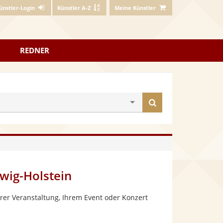
ünstler-Login
Künstler A-Z
Meine Künstler
REDNER
Künstler
finden
wig-Holstein
rer Veranstaltung, Ihrem Event oder Konzert