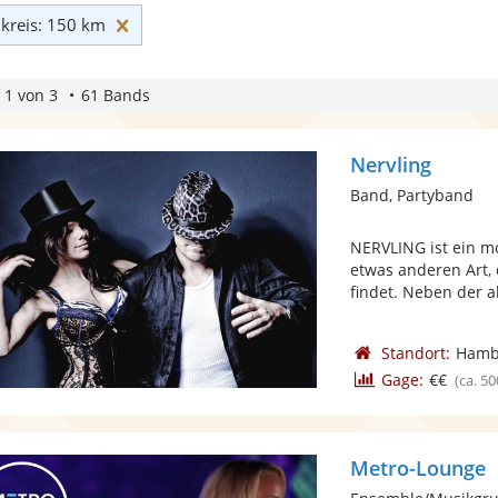
Umkreis: 150 km zurücksetzen
reis: 150 km
 1 von 3
61 Bands
Nervling
Band, Partyband
NERVLING ist ein m
etwas anderen Art, 
findet. Neben der a
Standort:
Hamb
Gage:
€€
(ca. 50
Metro-Lounge