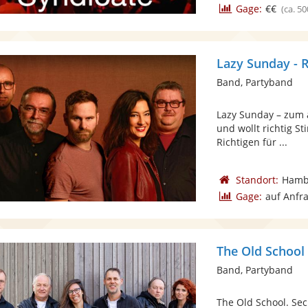
Gage:
€€
(ca. 50
Lazy Sunday - 
Band, Partyband
Lazy Sunday – zum 
und wollt richtig S
Richtigen für ...
Standort:
Hamb
Gage:
auf Anfr
The Old School
Band, Partyband
The Old School. Se