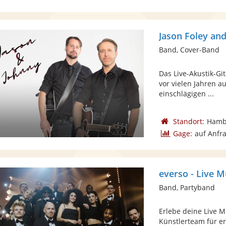
Jason Foley an
Band, Cover-Band
Das Live-Akustik-Gi
vor vielen Jahren 
einschlägigen ...
Standort:
Hamb
Gage:
auf Anfr
everso - Live M
Band, Partyband
Erlebe deine Live M
Künstlerteam für er