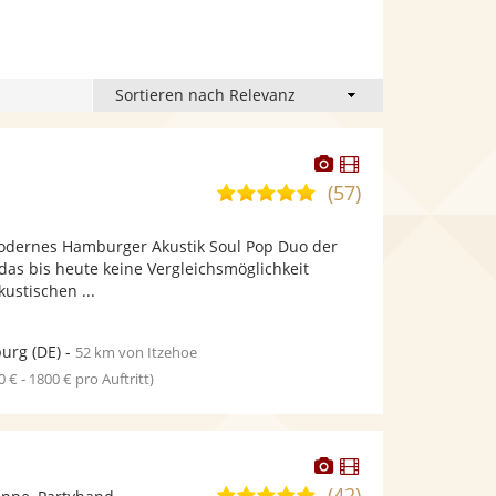
Dieser
Dieser
Künstler
Künstler
(57)
5,0
stellt
stellt
von
Fotos
Videos
odernes Hamburger Akustik Soul Pop Duo der
5
bereit.
bereit.
das bis heute keine Vergleichsmöglichkeit
Sternen
kustischen ...
urg
(DE)
-
52 km von Itzehoe
0 € - 1800 € pro Auftritt)
Dieser
Dieser
Künstler
Künstler
(42)
5,0