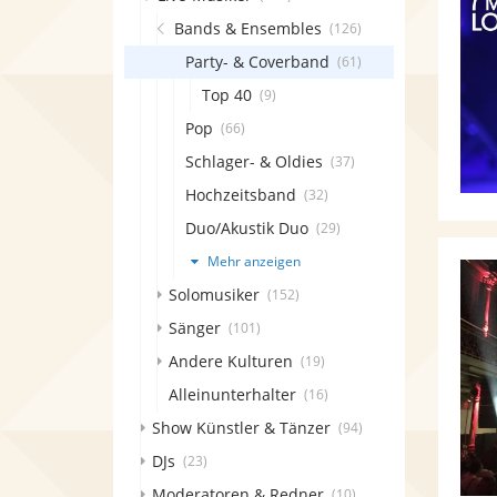
Bands & Ensembles
(126)
Party- & Coverband
(61)
Top 40
(9)
Pop
(66)
Schlager- & Oldies
(37)
Hochzeitsband
(32)
Duo/Akustik Duo
(29)
Mehr anzeigen
Solomusiker
(152)
Sänger
(101)
Andere Kulturen
(19)
Alleinunterhalter
(16)
Show Künstler & Tänzer
(94)
DJs
(23)
Moderatoren & Redner
(10)