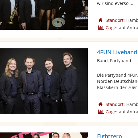
wir sind everso. ...
Standort:
Hamb
Gage:
auf Anfr
4FUN Liveband
Band, Partyband
Die Partyband 4FUN
Norden Deutschland
Klassikern der 70er 
Standort:
Hamb
Gage:
auf Anfr
Eightzero