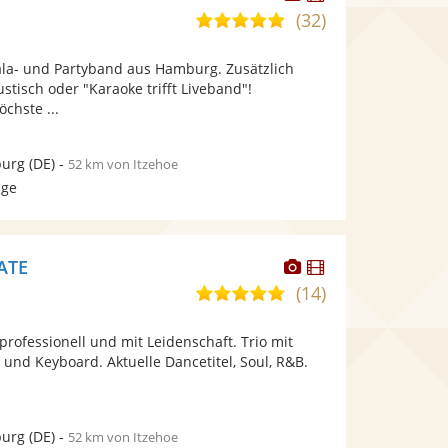
Künstler
Künstler
(32)
5,0
stellt
stellt
von
Fotos
Videos
la- und Partyband aus Hamburg. Zusätzlich
5
bereit.
bereit.
tisch oder "Karaoke trifft Liveband"!
Sternen
chste ...
urg
(DE)
-
52 km von Itzehoe
age
Dieser
Dieser
ATE
Künstler
Künstler
(14)
5,0
stellt
stellt
von
Fotos
Videos
ofessionell und mit Leidenschaft. Trio mit
5
bereit.
bereit.
und Keyboard. Aktuelle Dancetitel, Soul, R&B.
Sternen
urg
(DE)
-
52 km von Itzehoe