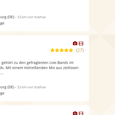
urg
(DE)
-
52 km von Itzehoe
age
Dieser
Dieser
Künstler
Künstler
(27)
5,0
stellt
stellt
von
Fotos
Videos
 gehört zu den gefragtesten Live-Bands im
5
bereit.
bereit.
s. Mit einem mitreißenden Mix aus zeitlosen
Sternen
...
urg
(DE)
-
52 km von Itzehoe
age
Dieser
Dieser