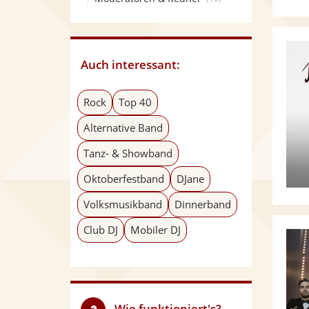
Auch interessant:
Rock
Top 40
Alternative Band
Tanz- & Showband
Oktoberfestband
DJane
Volksmusikband
Dinnerband
Club DJ
Mobiler DJ
Wie funktioniert's?