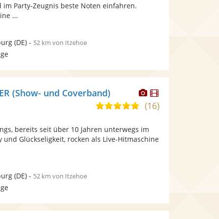
bereit.
bereit.
im Party-Zeugnis beste Noten einfahren.
Sternen
ne ...
urg
(DE)
-
52 km von Itzehoe
age
Dieser
Dieser
ER (Show- und Coverband)
Künstler
Künstler
(16)
5,0
stellt
stellt
von
Fotos
Videos
gs, bereits seit über 10 Jahren unterwegs im
5
bereit.
bereit.
y und Glückseligkeit, rocken als Live-Hitmaschine
Sternen
urg
(DE)
-
52 km von Itzehoe
age