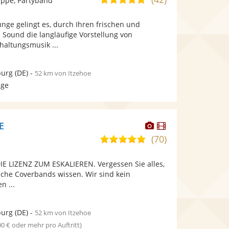
ppe, Partyband
stellt
stellt
von
Fotos
Videos
nge gelingt es, durch Ihren frischen und
5
bereit.
bereit.
Sound die langläufige Vorstellung von
Sternen
haltungsmusik ...
urg
(DE)
-
52 km von Itzehoe
age
Dieser
Dieser
E
Künstler
Künstler
(70)
5,0
stellt
stellt
von
Fotos
Videos
E LIZENZ ZUM ESKALIEREN. Vergessen Sie alles,
5
bereit.
bereit.
sche Coverbands wissen. Wir sind kein
Sternen
n ...
urg
(DE)
-
52 km von Itzehoe
00 € oder mehr pro Auftritt)