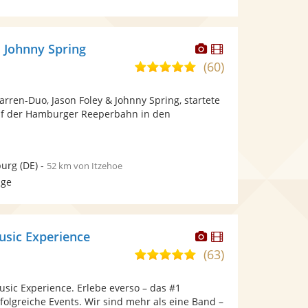
Dieser
Dieser
d Johnny Spring
Künstler
Künstler
(60)
5,0
stellt
stellt
von
Fotos
Videos
tarren-Duo, Jason Foley & Johnny Spring, startete
5
bereit.
bereit.
auf der Hamburger Reeperbahn in den
Sternen
urg
(DE)
-
52 km von Itzehoe
age
Dieser
Dieser
usic Experience
Künstler
Künstler
(63)
5,0
stellt
stellt
von
Fotos
Videos
usic Experience. Erlebe everso – das #1
5
bereit.
bereit.
folgreiche Events. Wir sind mehr als eine Band –
Sternen