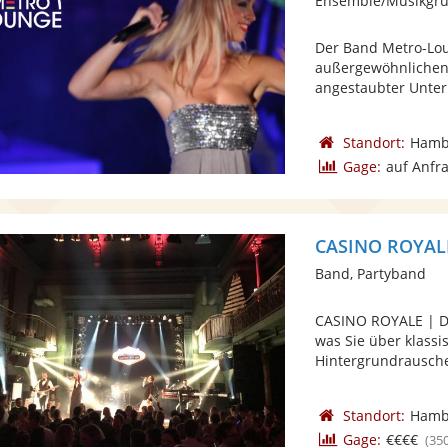
Ensemble/Musikgru
Der Band Metro-Lou
außergewöhnlichen 
angestaubter Unter
Standort:
Hamb
Gage:
auf Anfr
CASINO ROYAL
Band, Partyband
CASINO ROYALE | DI
was Sie über klassi
Hintergrundrausche
Standort:
Hamb
Gage:
€€€€
(35