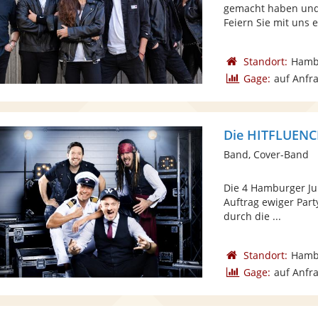
gemacht haben und 
Feiern Sie mit uns ei
Standort:
Hamb
Gage:
auf Anfr
Die HITFLUENC
Band, Cover-Band
Die 4 Hamburger Jun
Auftrag ewiger Part
durch die ...
Standort:
Hamb
Gage:
auf Anfr