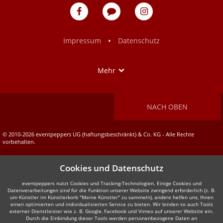
eventpeppers
Blog
eventpeppers
auf
auf
Facebook
Instagram
•
Impressum
Datenschutz
Show
Mehr
NACH OBEN
© 2010-2026 eventpeppers UG (haftungsbeschränkt) & Co. KG - Alle Rechte
vorbehalten.
Cookies und Datenschutz
eventpeppers nutzt Cookies und Tracking-Technologien. Einige Cookies und
Datenverarbeitungen sind für die Funktion unserer Website zwingend erforderlich (z. B.
um Künstler im Künstlerkorb "Meine Künstler" zu sammeln), andere helfen uns, Ihnen
einen optimierten und individualisierten Service zu bieten. Wir binden so auch Tools
externer Dienstleister wie z. B. Google, Facebook und Vimeo auf unserer Website ein.
Durch die Einbindung dieser Tools werden personenbezogene Daten an