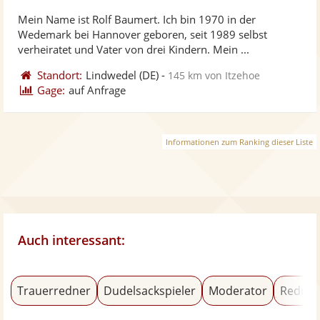
ste
von
Mein Name ist Rolf Baumert. Ich bin 1970 in der
Fo
5
Wedemark bei Hannover geboren, seit 1989 selbst
ber
Sternen
verheiratet und Vater von drei Kindern. Mein ...
Standort:
Lindwedel
(DE)
-
145 km von Itzehoe
Gage:
auf Anfrage
Informationen zum Ranking dieser Liste
Auch interessant:
Trauerredner
Dudelsackspieler
Moderator
Redner