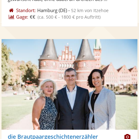
Standort:
Hamburg
(DE)
-
52 km von Itzehoe
Gage:
€€
(ca. 500 € - 1800 € pro Auftritt)
Di
die Brautpaargeschichtenerzähler