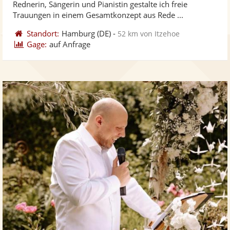
Rednerin, Sängerin und Pianistin gestalte ich freie
bereit
ber
Sternen
Trauungen in einem Gesamtkonzept aus Rede ...
Standort:
Hamburg
(DE)
-
52 km von Itzehoe
Gage:
auf Anfrage