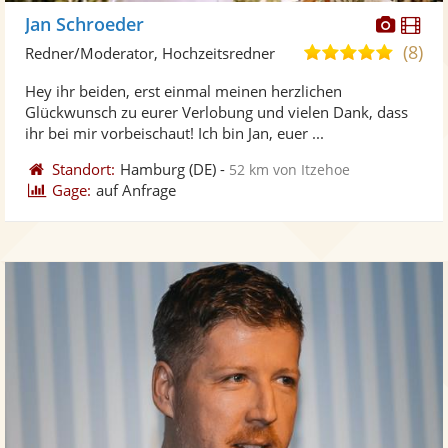
Diese
Di
Jan Schroeder
Künst
Kü
(8)
5,0
Redner/Moderator, Hochzeitsredner
stellt
ste
von
Hey ihr beiden, erst einmal meinen herzlichen
Fotos
Vi
5
Glückwunsch zu eurer Verlobung und vielen Dank, dass
bereit
ber
Sternen
ihr bei mir vorbeischaut! Ich bin Jan, euer ...
Standort:
Hamburg
(DE)
-
52 km von Itzehoe
Gage:
auf Anfrage