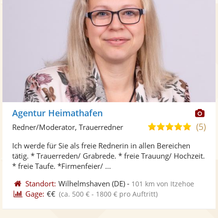
Di
Agentur Heimathafen
Kü
(5)
5,0
Redner/Moderator, Trauerredner
ste
von
Ich werde für Sie als freie Rednerin in allen Bereichen
Fo
5
tätig. * Trauerreden/ Grabrede. * freie Trauung/ Hochzeit.
ber
Sternen
* freie Taufe. *Firmenfeier/ ...
Standort:
Wilhelmshaven
(DE)
-
101 km von Itzehoe
Gage:
€€
(ca. 500 € - 1800 € pro Auftritt)