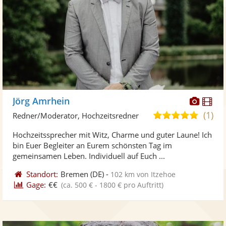
Diese
Di
Jörg Amrhein
Künst
Kü
(1)
5,0
Redner/Moderator, Hochzeitsredner
stellt
ste
von
Hochzeitssprecher mit Witz, Charme und guter Laune! Ich
Fotos
Vi
5
bin Euer Begleiter an Eurem schönsten Tag im
bereit
ber
Sternen
gemeinsamen Leben. Individuell auf Euch ...
Standort:
Bremen
(DE)
-
102 km von Itzehoe
Gage:
€€
(ca. 500 € - 1800 € pro Auftritt)