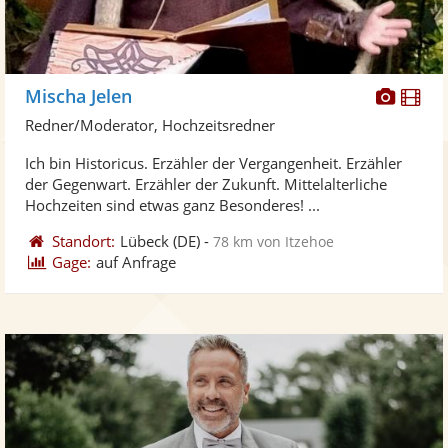
Diese
Di
Mischa Jelen
Künst
Kü
Redner/Moderator, Hochzeitsredner
stellt
ste
Ich bin Historicus. Erzähler der Vergangenheit. Erzähler
Fotos
Vi
der Gegenwart. Erzähler der Zukunft. Mittelalterliche
bereit
ber
Hochzeiten sind etwas ganz Besonderes! ...
Standort:
Lübeck
(DE)
-
78 km von Itzehoe
Gage:
auf Anfrage