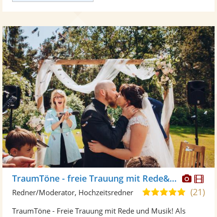
Diese
Di
TraumTöne - freie Trauung mit Rede&Musik
Künst
Kü
(21)
5,0
Redner/Moderator, Hochzeitsredner
stellt
ste
von
TraumTöne - Freie Trauung mit Rede und Musik! Als
Fotos
Vi
5