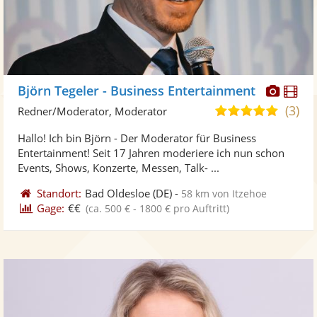
Diese
Di
Björn Tegeler - Business Entertainment
Künst
Kü
(3)
4,9
Redner/Moderator, Moderator
stellt
ste
von
Hallo! Ich bin Björn - Der Moderator für Business
Fotos
Vi
5
Entertainment! Seit 17 Jahren moderiere ich nun schon
bereit
ber
Sternen
Events, Shows, Konzerte, Messen, Talk- ...
Standort:
Bad Oldesloe
(DE)
-
58 km von Itzehoe
Gage:
€€
(ca. 500 € - 1800 € pro Auftritt)