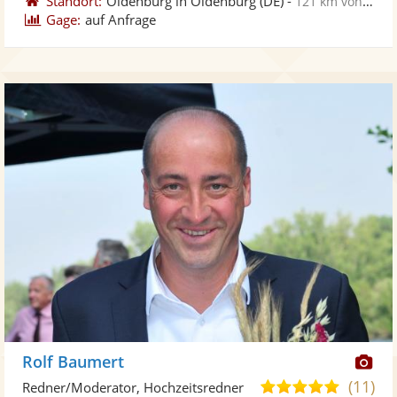
Standort:
Oldenburg in Oldenburg
(DE)
-
121 km von Itzehoe
Gage:
auf Anfrage
Di
Rolf Baumert
Kü
(11)
5,0
Redner/Moderator, Hochzeitsredner