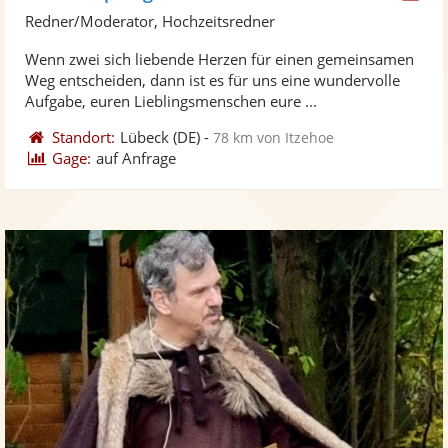
Kü
Redner/Moderator, Hochzeitsredner
ste
Wenn zwei sich liebende Herzen für einen gemeinsamen
Fo
Weg entscheiden, dann ist es für uns eine wundervolle
ber
Aufgabe, euren Lieblingsmenschen eure ...
Standort:
Lübeck
(DE)
-
78 km von Itzehoe
Gage:
auf Anfrage