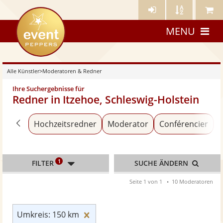
Künstler-
Künstler
Meine
eventpeppers
Login
A-
Künstle
MENU
Z
Alle Künstler
>
Moderatoren & Redner
Ihre Suchergebnisse für
Redner in Itzehoe, Schleswig-Holstein
Zurück zu «Alle Künstler»
Hochzeitsredner
Moderator
Conférencier
1
FILTER
SUCHE ÄNDERN
Seite 1 von 1
10 Moderatoren
Umkreis: 150 km zurücksetzen
Umkreis: 150 km