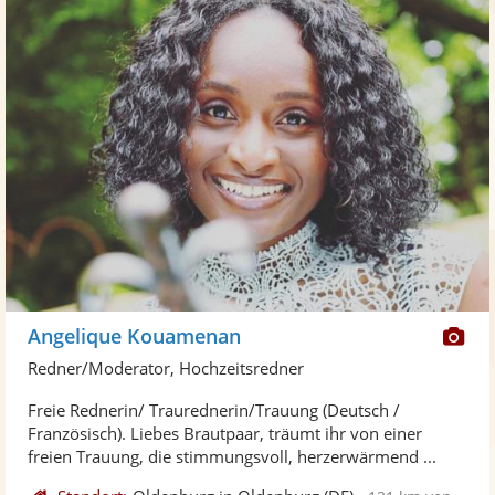
Di
Angelique Kouamenan
Kü
Redner/Moderator, Hochzeitsredner
ste
Freie Rednerin/ Traurednerin/Trauung (Deutsch /
Fo
Französisch). Liebes Brautpaar, träumt ihr von einer
ber
freien Trauung, die stimmungsvoll, herzerwärmend ...