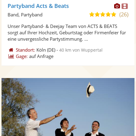
Diese
Di
Partyband Acts & Beats
Künst
Kü
(26)
5,0
Band, Partyband
stellt
ste
von
Unser Partyband- & Deejay Team von ACTS & BEATS
Fotos
Vi
5
sorgt auf Ihrer Hochzeit, Geburtstag oder Firmenfeier für
bereit
ber
Sternen
eine unvergessliche Partystimmung. ...
Standort:
Köln
(DE)
-
40 km von Wuppertal
Gage:
auf Anfrage