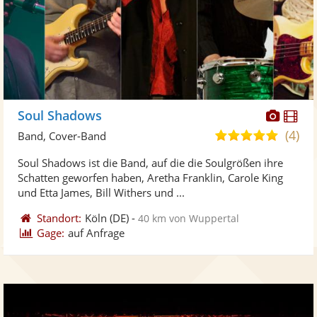
Diese
Di
Soul Shadows
Künst
Kü
(4)
5,0
Band, Cover-Band
stellt
ste
von
Soul Shadows ist die Band, auf die die Soulgrößen ihre
Fotos
Vi
5
Schatten geworfen haben, Aretha Franklin, Carole King
bereit
ber
Sternen
und Etta James, Bill Withers und ...
Standort:
Köln
(DE)
-
40 km von Wuppertal
Gage:
auf Anfrage