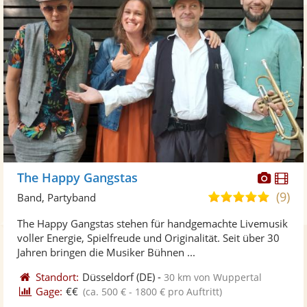
Diese
Di
The Happy Gangstas
Künst
Kü
(9)
5,0
Band, Partyband
stellt
ste
von
The Happy Gangstas stehen für handgemachte Livemusik
Fotos
Vi
5
voller Energie, Spielfreude und Originalität. Seit über 30
bereit
ber
Sternen
Jahren bringen die Musiker Bühnen ...
Standort:
Düsseldorf
(DE)
-
30 km von Wuppertal
Gage:
€€
(ca. 500 € - 1800 € pro Auftritt)