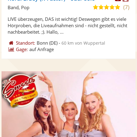
Künst
Kü
(7)
5,0
Band, Pop
stellt
ste
von
LIVE überzeugen, DAS ist wichtig! Deswegen gibt es viele
Fotos
Vi
5
Hörproben, die Liveaufnahmen sind - nicht gestellt, nicht
bereit
ber
Sternen
nachbearbeitet. ;). Hallo, ...
Standort:
Bonn
(DE)
-
60 km von Wuppertal
Gage:
auf Anfrage