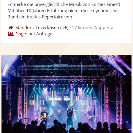
Entdecke die unvergleichliche Musik von Forties Finest!
Fotos
Vi
5
Mit über 10 Jahren Erfahrung bietet diese dynamische
bereit
ber
Sternen
Band ein breites Repertoire von ...
Standort:
Leverkusen
(DE)
-
27 km von Wuppertal
Gage:
auf Anfrage