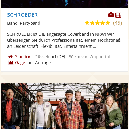
Diese
Di
SCHROEDER
Künst
Kü
(45)
5,0
Band, Partyband
stellt
ste
von
SCHROEDER ist DIE angesagte Coverband in NRW! Wir
Fotos
Vi
5
überzeugen Sie durch Professionalität, einem Höchstmaß
bereit
ber
Sternen
an Leidenschaft, Flexibilität, Entertainment ...
Standort:
Düsseldorf
(DE)
-
30 km von Wuppertal
Gage:
auf Anfrage