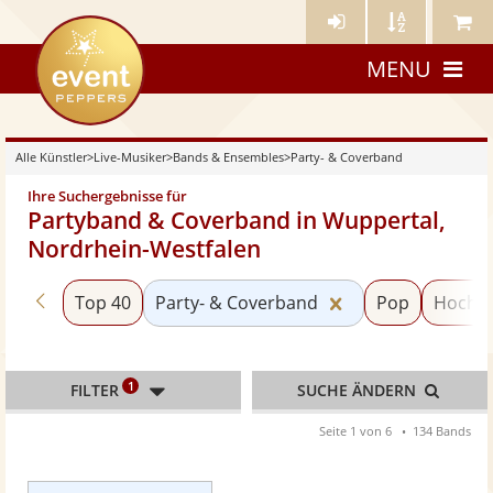
Künstler-
Künstler
Meine
eventpeppers
Login
A-
Künstle
MENU
Z
Alle Künstler
>
Live-Musiker
>
Bands & Ensembles
>
Party- & Coverband
Ihre Suchergebnisse für
Partyband & Coverband in Wuppertal,
Nordrhein-Westfalen
Zurück zu «Bands & Ensembles»
Kategorie «Party
Top 40
Party- & Coverband
Pop
Hochze
1
FILTER
SUCHE ÄNDERN
Seite 1 von 6
134 Bands