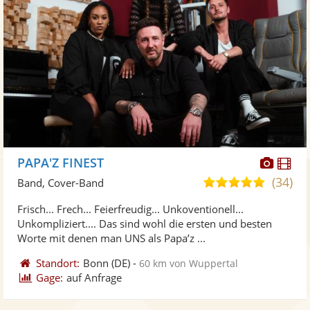
Diese
Di
PAPA'Z FINEST
Künst
Kü
(34)
5,0
Band, Cover-Band
stellt
ste
von
Frisch... Frech... Feierfreudig... Unkoventionell...
Fotos
Vi
5
Unkompliziert.... Das sind wohl die ersten und besten
bereit
ber
Sternen
Worte mit denen man UNS als Papa’z ...
Standort:
Bonn
(DE)
-
60 km von Wuppertal
Gage:
auf Anfrage