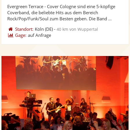
stellt
ste
von
Evergreen Terrace - Cover Cologne sind eine 5-köpfige
Fotos
Vi
5
Coverband, die beliebte Hits aus dem Bereich
bereit
ber
Sternen
Rock/Pop/Funk/Soul zum Besten geben. Die Band ...
Standort:
Köln
(DE)
-
40 km von Wuppertal
Gage:
auf Anfrage