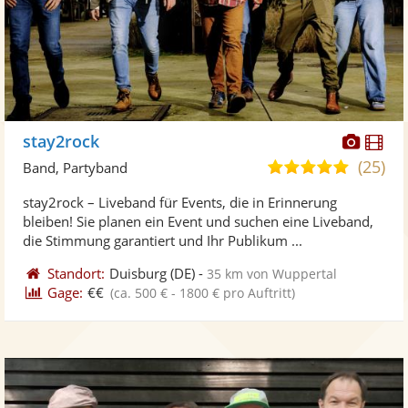
Diese
Di
stay2rock
Künst
Kü
(25)
5,0
Band, Partyband
stellt
ste
von
stay2rock – Liveband für Events, die in Erinnerung
Fotos
Vi
5
bleiben! Sie planen ein Event und suchen eine Liveband,
bereit
ber
Sternen
die Stimmung garantiert und Ihr Publikum ...
Standort:
Duisburg
(DE)
-
35 km von Wuppertal
Gage:
€€
(ca. 500 € - 1800 € pro Auftritt)