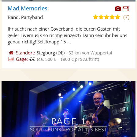
Diese
Di
Mad Memories
Künst
Kü
(7)
5,0
Band, Partyband
stellt
ste
von
Ihr sucht nach einer Coverband, die euren Gästen mit
Fotos
Vi
5
geiler Livemusik so richtig einzeizt? Dann seid ihr bei uns
bereit
ber
Sternen
genau richtig! Seit knapp 15 ...
Standort:
Siegburg
(DE)
-
52 km von Wuppertal
Gage:
€€
(ca. 500 € - 1800 € pro Auftritt)