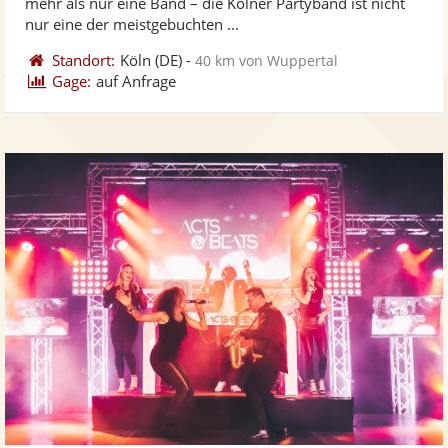
mehr als nur eine Band – die Kölner Partyband ist nicht
bereit
ber
Sternen
nur eine der meistgebuchten ...
Standort:
Köln
(DE)
-
40 km von Wuppertal
Gage:
auf Anfrage