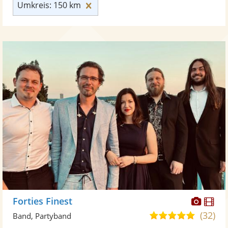
Umkreis: 150 km zurücksetzen
Umkreis: 150 km
Diese
Di
Forties Finest
Künst
Kü
(32)
5,0
Band, Partyband
stellt
ste
von