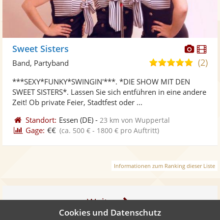
Diese
Di
Sweet Sisters
Künst
Kü
(2)
5,0
Band, Partyband
stellt
ste
von
***SEXY*FUNKY*SWINGIN'***. *DIE SHOW MIT DEN
Fotos
Vi
5
SWEET SISTERS*. Lassen Sie sich entführen in eine andere
bereit
ber
Sternen
Zeit! Ob private Feier, Stadtfest oder ...
Standort:
Essen
(DE)
-
23 km von Wuppertal
Gage:
€€
(ca. 500 € - 1800 € pro Auftritt)
Informationen zum Ranking dieser Liste
Weiter
Cookies und Datenschutz