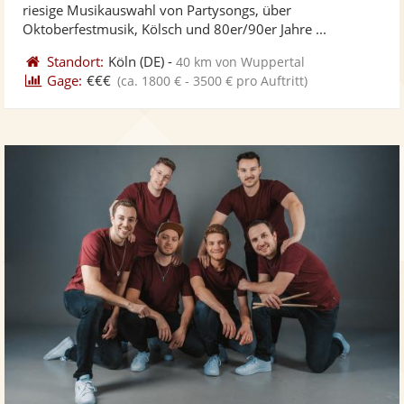
5
riesige Musikauswahl von Partysongs, über
bereit
ber
Sternen
Oktoberfestmusik, Kölsch und 80er/90er Jahre ...
Standort:
Köln
(DE)
-
40 km von Wuppertal
Gage:
€€€
(ca. 1800 € - 3500 € pro Auftritt)