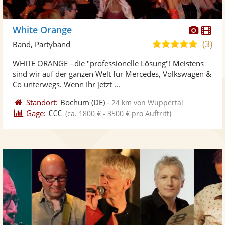
Diese
Di
White Orange
Künst
Kü
(3)
5,0
Band, Partyband
stellt
ste
von
WHITE ORANGE - die "professionelle Lösung"! Meistens
Fotos
Vi
5
sind wir auf der ganzen Welt für Mercedes, Volkswagen &
bereit
ber
Sternen
Co unterwegs. Wenn Ihr jetzt ...
Standort:
Bochum
(DE)
-
24 km von Wuppertal
Gage:
€€€
(ca. 1800 € - 3500 € pro Auftritt)