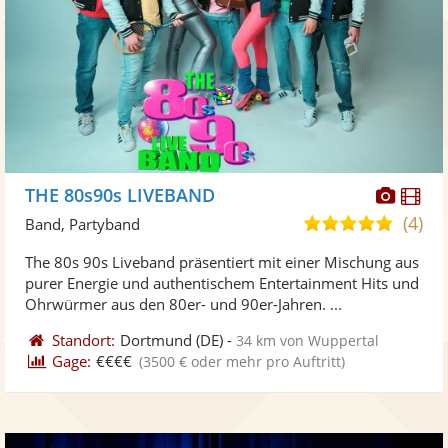
Diese
Di
THE 80s90s LIVEBAND
Künst
Kü
(4)
5,0
Band, Partyband
stellt
ste
von
The 80s 90s Liveband präsentiert mit einer Mischung aus
Fotos
Vi
5
purer Energie und authentischem Entertainment Hits und
bereit
ber
Sternen
Ohrwürmer aus den 80er- und 90er-Jahren. ...
Standort:
Dortmund
(DE)
-
34 km von Wuppertal
Gage:
€€€€
(3500 € oder mehr pro Auftritt)