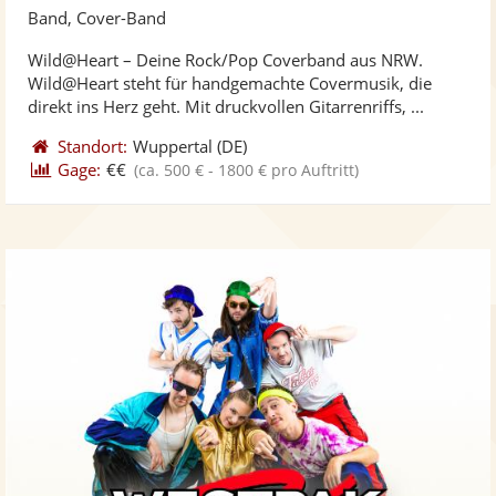
Künst
Kü
Band, Cover-Band
stellt
ste
Wild@Heart – Deine Rock/Pop Coverband aus NRW.
Fotos
Vi
Wild@Heart steht für handgemachte Covermusik, die
bereit
ber
direkt ins Herz geht. Mit druckvollen Gitarrenriffs, ...
Standort:
Wuppertal
(DE)
Gage:
€€
(ca. 500 € - 1800 € pro Auftritt)