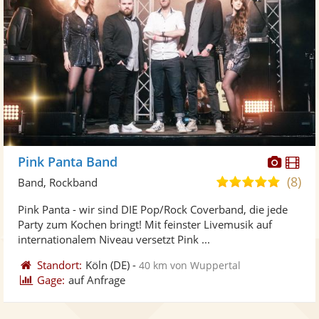
Diese
Di
Pink Panta Band
Künst
Kü
(8)
5,0
Band, Rockband
stellt
ste
von
Pink Panta - wir sind DIE Pop/Rock Coverband, die jede
Fotos
Vi
5
Party zum Kochen bringt! Mit feinster Livemusik auf
bereit
ber
Sternen
internationalem Niveau versetzt Pink ...
Standort:
Köln
(DE)
-
40 km von Wuppertal
Gage:
auf Anfrage