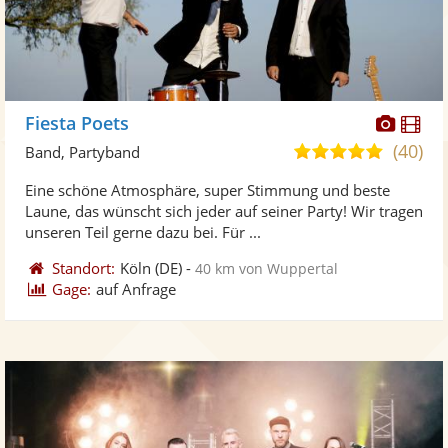
Diese
Di
Fiesta Poets
Künst
Kü
(40)
5,0
Band, Partyband
stellt
ste
von
Eine schöne Atmosphäre, super Stimmung und beste
Fotos
Vi
5
Laune, das wünscht sich jeder auf seiner Party! Wir tragen
bereit
ber
Sternen
unseren Teil gerne dazu bei. Für ...
Standort:
Köln
(DE)
-
40 km von Wuppertal
Gage:
auf Anfrage