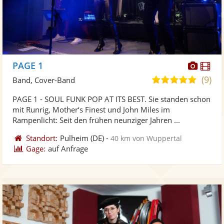
Diese
Di
PAGE 1
Künst
Kü
(9)
5,0
Band, Cover-Band
stellt
ste
von
PAGE 1 - SOUL FUNK POP AT ITS BEST. Sie standen schon
Fotos
Vi
5
mit Runrig, Mother‘s Finest und John Miles im
bereit
ber
Sternen
Rampenlicht: Seit den frühen neunziger Jahren ...
Standort:
Pulheim
(DE)
-
40 km von Wuppertal
Gage:
auf Anfrage