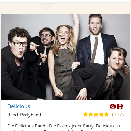
Diese
Di
Delicious
Künst
Kü
(107)
5,0
Band, Partyband
stellt
ste
von
Die Delicious Band - Die Essenz jeder Party! Delicious ist
Fotos
Vi
5