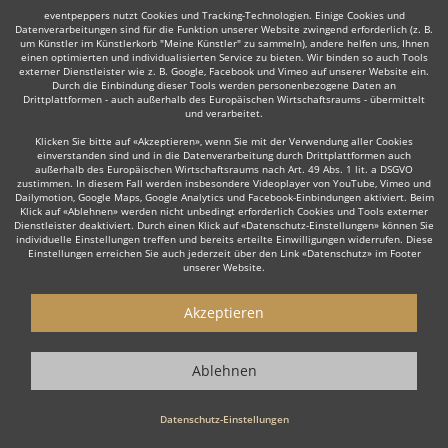
eventpeppers nutzt Cookies und Tracking-Technologien. Einige Cookies und
Datenverarbeitungen sind für die Funktion unserer Website zwingend erforderlich (z. B.
um Künstler im Künstlerkorb "Meine Künstler" zu sammeln), andere helfen uns, Ihnen
einen optimierten und individualisierten Service zu bieten. Wir binden so auch Tools
externer Dienstleister wie z. B. Google, Facebook und Vimeo auf unserer Website ein.
Durch die Einbindung dieser Tools werden personenbezogene Daten an
Auch interessant:
Drittplattformen - auch außerhalb des Europäischen Wirtschaftsraums - übermittelt
und verarbeitet.
Klicken Sie bitte auf «Akzeptieren», wenn Sie mit der Verwendung aller Cookies
einverstanden sind und in die Datenverarbeitung durch Drittplattformen auch
Rock
Top 40
Alternative Band
Tanz- & Showband
außerhalb des Europäischen Wirtschaftsraums nach Art. 49 Abs. 1 lit. a DSGVO
zustimmen. In diesem Fall werden insbesondere Videoplayer von YouTube, Vimeo und
Dailymotion, Google Maps, Google Analytics und Facebook-Einbindungen aktiviert. Beim
Klick auf «Ablehnen» werden nicht unbedingt erforderlich Cookies und Tools externer
Dienstleister deaktiviert. Durch einen Klick auf «Datenschutz-Einstellungen» können Sie
individuelle Einstellungen treffen und bereits erteilte Einwilligungen widerrufen. Diese
Einstellungen erreichen Sie auch jederzeit über den Link «Datenschutz» im Footer
unserer Website.
Wie funktioniert's?
Akzeptieren
1. Kostenlos anfragen
Starten Sie mit dem Button 'Kostenlos anfragen' eine Anfrage an die für
Ablehnen
Sie interessanten Bands - also z. B. bestimmte Partybands &
Coverbands. Diesen Button finden Sie auf den jeweiligen Künstler-
Profil-Seiten der Musiker.
Datenschutz-Einstellungen