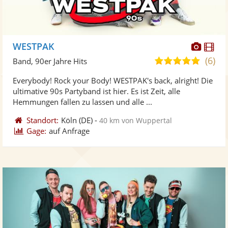
Diese
Di
WESTPAK
Künst
Kü
(6)
5,0
Band, 90er Jahre Hits
stellt
ste
von
Everybody! Rock your Body! WESTPAK's back, alright! Die
Fotos
Vi
5
ultimative 90s Partyband ist hier. Es ist Zeit, alle
bereit
ber
Sternen
Hemmungen fallen zu lassen und alle ...
Standort:
Köln
(DE)
-
40 km von Wuppertal
Gage:
auf Anfrage