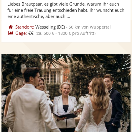
Liebes Brautpaar, es gibt viele Gründe, warum ihr euch
Fotos
Vi
5
für eine freie Trauung entschieden habt. Ihr wünscht euch
bereit
ber
Sternen
eine authentische, aber auch ...
Standort:
Wesseling
(DE)
-
50 km von Wuppertal
Gage:
€€
(ca. 500 € - 1800 € pro Auftritt)