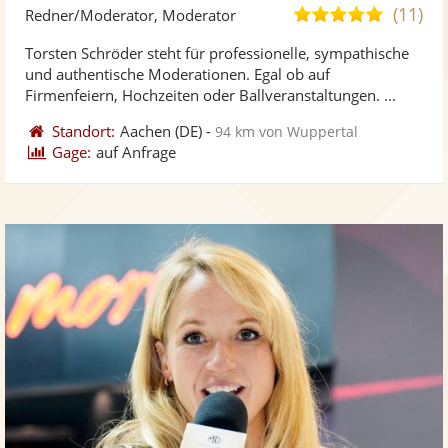
Künst
Kü
(11)
4,9
Redner/Moderator, Moderator
stellt
ste
von
Torsten Schröder steht für professionelle, sympathische
Fotos
Vi
5
und authentische Moderationen. Egal ob auf
bereit
ber
Sternen
Firmenfeiern, Hochzeiten oder Ballveranstaltungen. ...
Standort:
Aachen
(DE)
-
94 km von Wuppertal
Gage:
auf Anfrage