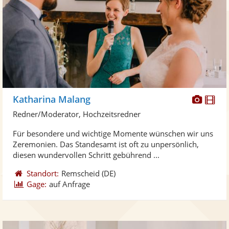
Diese
Di
Katharina Malang
Künst
Kü
Redner/Moderator, Hochzeitsredner
stellt
ste
Für besondere und wichtige Momente wünschen wir uns
Fotos
Vi
Zeremonien. Das Standesamt ist oft zu unpersönlich,
bereit
ber
diesen wundervollen Schritt gebührend ...
Standort:
Remscheid
(DE)
Gage:
auf Anfrage