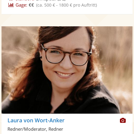
Gage:
€€
(ca. 500 € - 1800 € pro Auftritt)
Di
Laura von Wort-Anker
Kü
Redner/Moderator, Redner