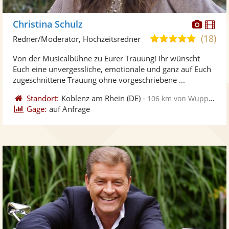
Diese
Di
Christina Schulz
Künst
Kü
(18)
5,0
Redner/Moderator, Hochzeitsredner
stellt
ste
von
Von der Musicalbühne zu Eurer Trauung! Ihr wünscht
Fotos
Vi
5
Euch eine unvergessliche, emotionale und ganz auf Euch
bereit
ber
Sternen
zugeschnittene Trauung ohne vorgeschriebene ...
Standort:
Koblenz am Rhein
(DE)
-
106 km von Wuppertal
Gage:
auf Anfrage