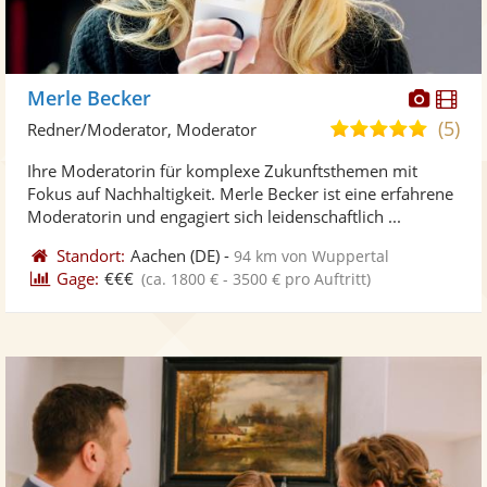
Diese
Di
Merle Becker
Künst
Kü
(5)
5,0
Redner/Moderator, Moderator
stellt
ste
von
Ihre Moderatorin für komplexe Zukunftsthemen mit
Fotos
Vi
5
Fokus auf Nachhaltigkeit. Merle Becker ist eine erfahrene
bereit
ber
Sternen
Moderatorin und engagiert sich leidenschaftlich ...
Standort:
Aachen
(DE)
-
94 km von Wuppertal
Gage:
€€€
(ca. 1800 € - 3500 € pro Auftritt)