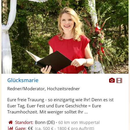
Diese
Di
Glücksmarie
Künst
Kü
Redner/Moderator, Hochzeitsredner
stellt
ste
Eure freie Trauung - so einzigartig wie Ihr! Denn es ist
Fotos
Vi
Euer Tag, Euer Fest und Eure Geschichte = Eure
bereit
ber
Traumhochzeit. Mit weniger solltet Ihr ...
Standort:
Bonn
(DE)
-
60 km von Wuppertal
Gage:
€€
(ca. 500 € - 1800 € pro Auftritt)