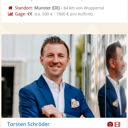
Standort:
Münster
(DE)
-
84 km von Wuppertal
Gage:
€€
(ca. 500 € - 1800 € pro Auftritt)
Diese
Di
Torsten Schröder