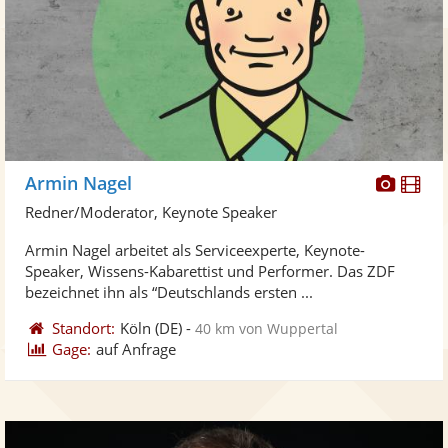
Diese
Di
Armin Nagel
Künst
Kü
Redner/Moderator, Keynote Speaker
stellt
ste
Armin Nagel arbeitet als Serviceexperte, Keynote-
Fotos
Vi
Speaker, Wissens-Kabarettist und Performer. Das ZDF
bereit
ber
bezeichnet ihn als “Deutschlands ersten ...
Standort:
Köln
(DE)
-
40 km von Wuppertal
Gage:
auf Anfrage