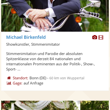
Diese
Di
Michael Birkenfeld
Künst
Kü
Showkünstler, Stimmenimitator
stellt
ste
Stimmenimitation und Parodie der absoluten
Fotos
Vi
Spitzenklasse von derzeit 84 nationalen und
bereit
ber
internationalen Prominenten aus der Politik-, Show-,
Sport- ...
Standort:
Bonn
(DE)
-
60 km von Wuppertal
Gage:
auf Anfrage