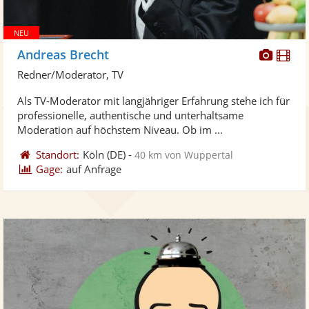
Diese
Di
Andreas Brecht
Künst
Kü
Redner/Moderator, TV
stellt
ste
Als TV-Moderator mit langjähriger Erfahrung stehe ich für
Fotos
Vi
professionelle, authentische und unterhaltsame
bereit
ber
Moderation auf höchstem Niveau. Ob im ...
Standort:
Köln
(DE)
-
40 km von Wuppertal
Gage:
auf Anfrage