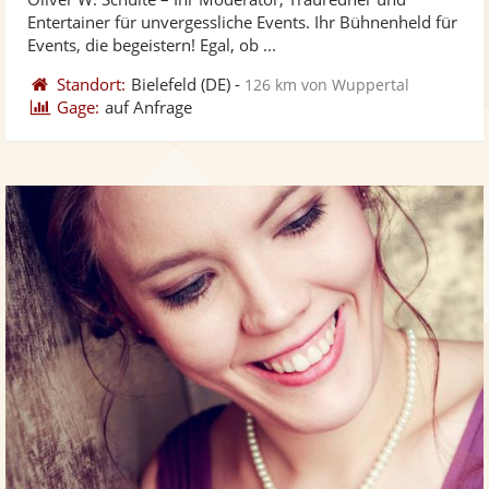
Fotos
Vi
5
Entertainer für unvergessliche Events. Ihr Bühnenheld für
bereit
ber
Sternen
Events, die begeistern! Egal, ob ...
Standort:
Bielefeld
(DE)
-
126 km von Wuppertal
Gage:
auf Anfrage