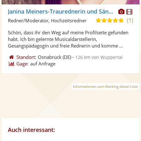
Diese
Di
Janina Meiners-Traurednerin und Sängerin
Künst
Kü
(1)
5,0
Redner/Moderator, Hochzeitsredner
stellt
ste
von
Schön, dass ihr den Weg auf meine Profilseite gefunden
Fotos
Vi
5
habt. Ich bin gelernte Musicaldarstellerin,
bereit
ber
Sternen
Gesangspädagogin und freie Rednerin und komme ...
Standort:
Osnabrück
(DE)
-
126 km von Wuppertal
Gage:
auf Anfrage
Informationen zum Ranking dieser Liste
Auch interessant: