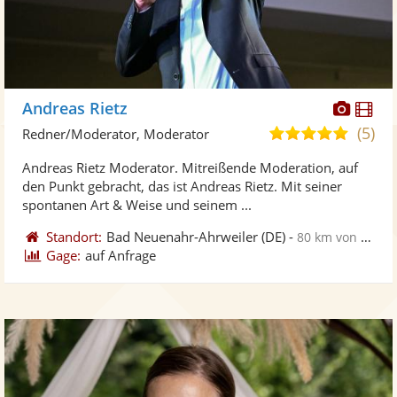
Diese
Di
Andreas Rietz
Künst
Kü
(5)
5,0
Redner/Moderator, Moderator
stellt
ste
von
Andreas Rietz Moderator. Mitreißende Moderation, auf
Fotos
Vi
5
den Punkt gebracht, das ist Andreas Rietz. Mit seiner
bereit
ber
Sternen
spontanen Art & Weise und seinem ...
Standort:
Bad Neuenahr-Ahrweiler
(DE)
-
80 km von Wuppertal
Gage:
auf Anfrage