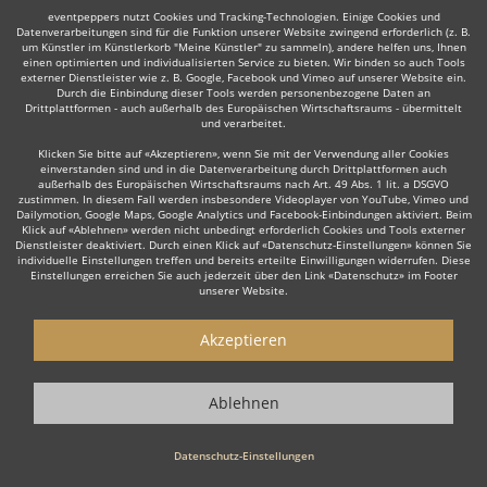
eventpeppers nutzt Cookies und Tracking-Technologien. Einige Cookies und
Wenn Sie sich einig geworden sind, erstellt der gewünschte Redner
Datenverarbeitungen sind für die Funktion unserer Website zwingend erforderlich (z. B.
eine Buchung für Sie. Sie erhalten darin nochmals eine übersichtliche
um Künstler im Künstlerkorb "Meine Künstler" zu sammeln), andere helfen uns, Ihnen
Zusammenstellung aller Details. Für Sie entstehen dadurch keine
einen optimierten und individualisierten Service zu bieten. Wir binden so auch Tools
Kosten durch eventpeppers.
externer Dienstleister wie z. B. Google, Facebook und Vimeo auf unserer Website ein.
Durch die Einbindung dieser Tools werden personenbezogene Daten an
Nach Ihrer Veranstaltung sind sie berechtigt, Ihren gebuchten Redner
Drittplattformen - auch außerhalb des Europäischen Wirtschaftsraums - übermittelt
zu bewerten.
und verarbeitet.
Klicken Sie bitte auf «Akzeptieren», wenn Sie mit der Verwendung aller Cookies
4. Live-Show genießen
einverstanden sind und in die Datenverarbeitung durch Drittplattformen auch
außerhalb des Europäischen Wirtschaftsraums nach Art. 49 Abs. 1 lit. a DSGVO
zustimmen. In diesem Fall werden insbesondere Videoplayer von YouTube, Vimeo und
Lehnen Sie sich zurück und genießen Sie Ihren Top Redner.
Dailymotion, Google Maps, Google Analytics und Facebook-Einbindungen aktiviert. Beim
Klick auf «Ablehnen» werden nicht unbedingt erforderlich Cookies und Tools externer
Dienstleister deaktiviert. Durch einen Klick auf «Datenschutz-Einstellungen» können Sie
individuelle Einstellungen treffen und bereits erteilte Einwilligungen widerrufen. Diese
Einstellungen erreichen Sie auch jederzeit über den Link «Datenschutz» im Footer
unserer Website.
Warum
einen Redner
über eventpeppers
buchen?
Akzeptieren
Große Auswahl an Rednern
Auf eventpeppers, dem großen Portal für Musiker,
Ablehnen
Unterhaltungskünstler und Tänzer, finden Sie eine große Auswahl an
Rednern rund um Wuppertal, Nordrhein-Westfalen.
Datenschutz-Einstellungen
Kostenlos. Keine Buchungsgebühren, keine Registrierung