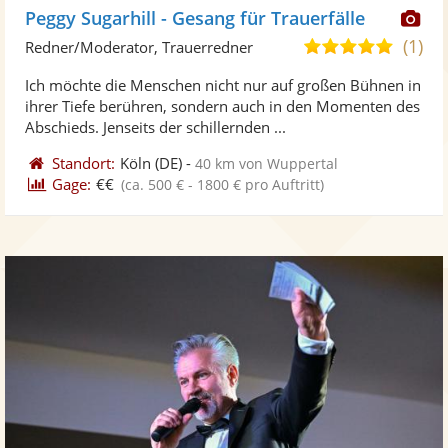
Di
Peggy Sugarhill - Gesang für Trauerfälle
Kü
(1)
5,0
Redner/Moderator, Trauerredner
ste
von
Ich möchte die Menschen nicht nur auf großen Bühnen in
Fo
5
ihrer Tiefe berühren, sondern auch in den Momenten des
ber
Sternen
Abschieds. Jenseits der schillernden ...
Standort:
Köln
(DE)
-
40 km von Wuppertal
Gage:
€€
(ca. 500 € - 1800 € pro Auftritt)