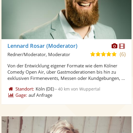
Diese
Di
Lennard Rosar (Moderator)
Künst
Kü
(6)
5,0
Redner/Moderator, Moderator
stellt
ste
von
Von der Entwicklung eigener Formate wie dem Kölner
Fotos
Vi
5
Comedy Open Air, über Gastmoderationen bis hin zu
bereit
ber
Sternen
exklusiven Firmenevents, Messen oder Kundgebungen, ...
Standort:
Köln
(DE)
-
40 km von Wuppertal
Gage:
auf Anfrage