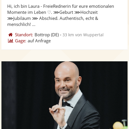
ste
Hi, ich bin Laura - FreieRednerin für eure emotionalen
Fo
Momente im Leben ♡. ⋙Geburt ⋙Hochzeit
ber
⋙Jubiläum ⋙ Abschied. Authentisch, echt &
menschlich! ...
Standort:
Bottrop
(DE)
-
33 km von Wuppertal
Gage:
auf Anfrage