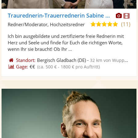
Diese
Di
Traurednerin-Trauerrednerin Sabine Heil
Künst
Kü
(11)
5,0
Redner/Moderator, Hochzeitsredner
stellt
ste
von
Ich bin ausgebildete und zertifizierte freie Rednerin mit
Fotos
Vi
5
Herz und Seele und finde für Euch die richtigen Worte,
bereit
ber
Sternen
wenn Ihr sie braucht! Ob Ihr ...
Standort:
Bergisch Gladbach
(DE)
-
32 km von Wuppertal
Gage:
€€
(ca. 500 € - 1800 € pro Auftritt)