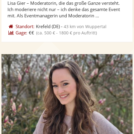
Lisa Gier – Moderatorin, die das große Ganze versteht.
Fotos
Vi
Ich moderiere nicht nur – ich denke das gesamte Event
bereit
ber
mit. Als Eventmanagerin und Moderatorin ...
Standort:
Krefeld
(DE)
-
43 km von Wuppertal
Gage:
€€
(ca. 500 € - 1800 € pro Auftritt)