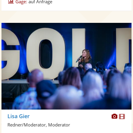
Gage:
auf Anfrage
Diese
Di
Lisa Gier
Künst
Kü
Redner/Moderator, Moderator
stellt
ste