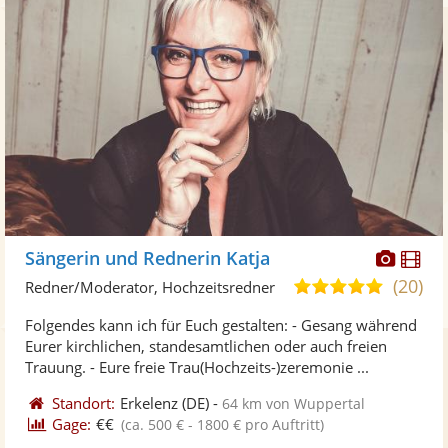
Diese
Di
Sängerin und Rednerin Katja
Künst
Kü
(20)
5,0
Redner/Moderator, Hochzeitsredner
stellt
ste
von
Folgendes kann ich für Euch gestalten: - Gesang während
Fotos
Vi
5
Eurer kirchlichen, standesamtlichen oder auch freien
bereit
ber
Sternen
Trauung. - Eure freie Trau(Hochzeits-)zeremonie ...
Standort:
Erkelenz
(DE)
-
64 km von Wuppertal
Gage:
€€
(ca. 500 € - 1800 € pro Auftritt)