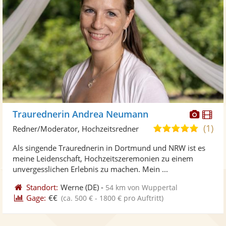
Diese
Di
Traurednerin Andrea Neumann
Künst
Kü
(1)
5,0
Redner/Moderator, Hochzeitsredner
stellt
ste
von
Als singende Traurednerin in Dortmund und NRW ist es
Fotos
Vi
5
meine Leidenschaft, Hochzeitszeremonien zu einem
bereit
ber
Sternen
unvergesslichen Erlebnis zu machen. Mein ...
Standort:
Werne
(DE)
-
54 km von Wuppertal
Gage:
€€
(ca. 500 € - 1800 € pro Auftritt)