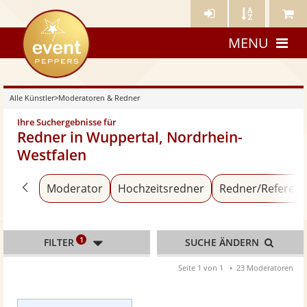
Künstler-
Künstler
Meine
eventpeppers
Login
A-
Künstle
MENU
Z
Alle Künstler
>
Moderatoren & Redner
Ihre Suchergebnisse für
Redner in Wuppertal, Nordrhein-
Westfalen
Zurück zu «Alle Künstler»
Moderator
Hochzeitsredner
Redner/Referent
1
FILTER
SUCHE ÄNDERN
Seite 1 von 1
23 Moderatoren