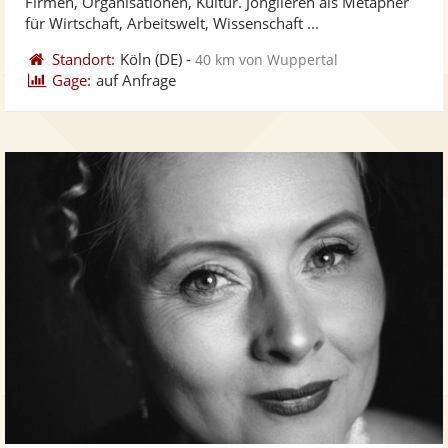
Firmen, Organisationen, Kultur. Jonglieren als Metapher
bereit
ber
Sternen
für Wirtschaft, Arbeitswelt, Wissenschaft ...
Standort:
Köln
(DE)
-
40 km von Wuppertal
Gage:
auf Anfrage