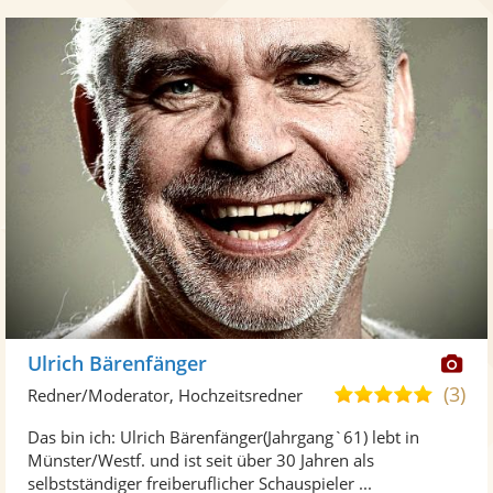
Di
Ulrich Bärenfänger
Kü
(3)
4,8
Redner/Moderator, Hochzeitsredner
ste
von
Das bin ich: Ulrich Bärenfänger(Jahrgang`61) lebt in
Fo
5
Münster/Westf. und ist seit über 30 Jahren als
ber
Sternen
selbstständiger freiberuflicher Schauspieler ...