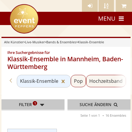
Künstler-
Künstler
Meine
eventpeppers
Login
A-
Künstle
MENU
Z
Alle Künstler
>
Live-Musiker
>
Bands & Ensembles
>
Klassik-Ensemble
Ihre Suchergebnisse für
Klassik-Ensemble in Mannheim, Baden-
Württemberg
Zurück zu «Bands & Ensembles»
Kategorie «Klassik-Ensemble
Klassik-Ensemble
Pop
Hochzeitsband
S
1
FILTER
SUCHE ÄNDERN
Seite 1 von 1
16 Ensembles