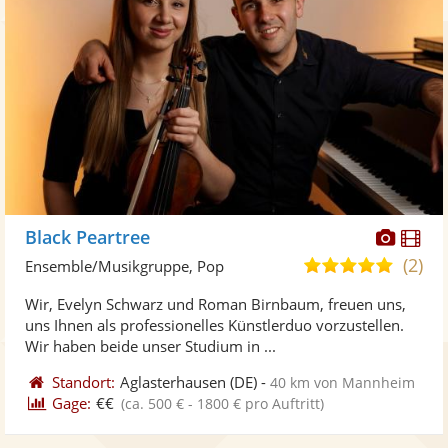
Diese
Di
Black Peartree
Künst
Kü
(2)
5,0
Ensemble/Musikgruppe, Pop
stellt
ste
von
Wir, Evelyn Schwarz und Roman Birnbaum, freuen uns,
Fotos
Vi
5
uns Ihnen als professionelles Künstlerduo vorzustellen.
bereit
ber
Sternen
Wir haben beide unser Studium in ...
Standort:
Aglasterhausen
(DE)
-
40 km von Mannheim
Gage:
€€
(ca. 500 € - 1800 € pro Auftritt)