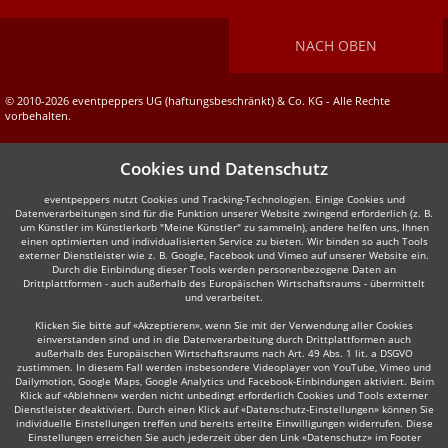
NACH OBEN
© 2010-2026 eventpeppers UG (haftungsbeschränkt) & Co. KG - Alle Rechte
vorbehalten.
Cookies und Datenschutz
eventpeppers nutzt Cookies und Tracking-Technologien. Einige Cookies und
Datenverarbeitungen sind für die Funktion unserer Website zwingend erforderlich (z. B.
um Künstler im Künstlerkorb "Meine Künstler" zu sammeln), andere helfen uns, Ihnen
einen optimierten und individualisierten Service zu bieten. Wir binden so auch Tools
externer Dienstleister wie z. B. Google, Facebook und Vimeo auf unserer Website ein.
Durch die Einbindung dieser Tools werden personenbezogene Daten an
Drittplattformen - auch außerhalb des Europäischen Wirtschaftsraums - übermittelt
und verarbeitet.
Klicken Sie bitte auf «Akzeptieren», wenn Sie mit der Verwendung aller Cookies
einverstanden sind und in die Datenverarbeitung durch Drittplattformen auch
außerhalb des Europäischen Wirtschaftsraums nach Art. 49 Abs. 1 lit. a DSGVO
zustimmen. In diesem Fall werden insbesondere Videoplayer von YouTube, Vimeo und
Dailymotion, Google Maps, Google Analytics und Facebook-Einbindungen aktiviert. Beim
Klick auf «Ablehnen» werden nicht unbedingt erforderlich Cookies und Tools externer
Dienstleister deaktiviert. Durch einen Klick auf «Datenschutz-Einstellungen» können Sie
individuelle Einstellungen treffen und bereits erteilte Einwilligungen widerrufen. Diese
Einstellungen erreichen Sie auch jederzeit über den Link «Datenschutz» im Footer