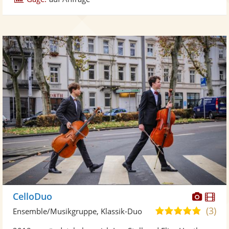
Diese
Di
CelloDuo
Künst
Kü
(3)
5,0
Ensemble/Musikgruppe, Klassik-Duo
stellt
ste
von