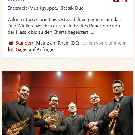
Künst
Kü
Ensemble/Musikgruppe, Klassik-Duo
stellt
ste
Wilmari Torres und Luis Ortega bilden gemeinsam das
Fotos
Vi
Duo Wiulins, welches durch ein breites Repertoire von
bereit
ber
der Klassik bis zu den Charts begeistert. ...
Standort:
Mainz am Rhein
(DE)
-
59 km von Mannheim
Gage:
auf Anfrage