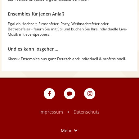
Ensembles für jeden Anlaß
Egal ob Hochzeit, Firmenfeier, Party, Weihnachtsfeier oder
Betriebsfeier - feiern Sie mit Stil und buchen Sie Ihre individuelle Live-
Musik mit eventpeppers.
Und es kann losgehen...
Klassik-Ensembles aus ganz Deutschland: individuell & professionell.
eventpeppers
Blog
eventpeppers
auf
auf
Facebook
Instagram
•
Impressum
Datenschutz
Show
Mehr