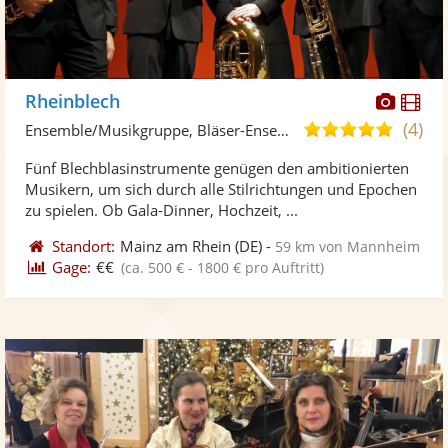
Diese
Di
Rheinblech
Künst
Kü
(4)
5,0
Ensemble/Musikgruppe, Bläser-Ensemble
stellt
ste
von
Fünf Blechblasinstrumente genügen den ambitionierten
Fotos
Vi
5
Musikern, um sich durch alle Stilrichtungen und Epochen
bereit
ber
Sternen
zu spielen. Ob Gala-Dinner, Hochzeit, ...
Standort:
Mainz am Rhein
(DE)
-
59 km von Mannheim
Gage:
€€
(ca. 500 € - 1800 € pro Auftritt)