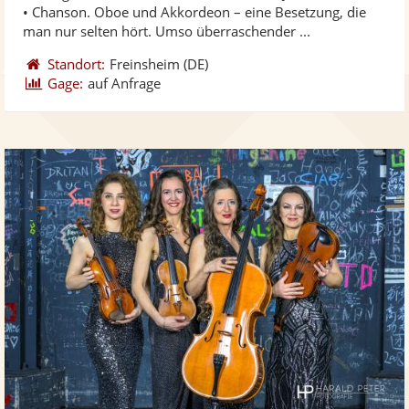
5
• Chanson. Oboe und Akkordeon – eine Besetzung, die
bereit
ber
Sternen
man nur selten hört. Umso überraschender ...
Standort:
Freinsheim
(DE)
Gage:
auf Anfrage