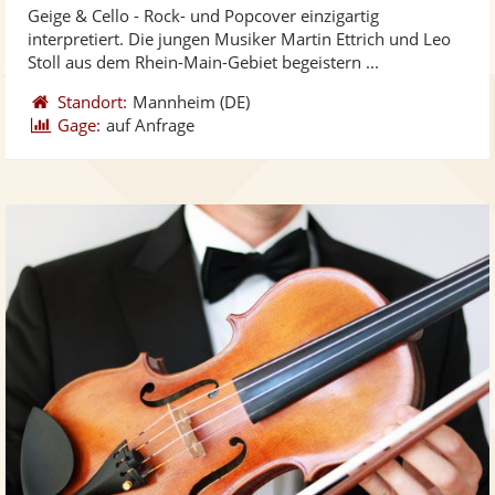
Geige & Cello - Rock- und Popcover einzigartig
Fotos
Vi
5
interpretiert. Die jungen Musiker Martin Ettrich und Leo
bereit
ber
Sternen
Stoll aus dem Rhein-Main-Gebiet begeistern ...
Standort:
Mannheim
(DE)
Gage:
auf Anfrage