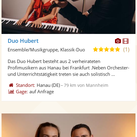
Diese
Di
Duo Hubert
Künst
Kü
(1)
5,0
Ensemble/Musikgruppe, Klassik-Duo
stellt
ste
von
Das Duo Hubert besteht aus 2 verheirateten
Fotos
Vi
5
Profimusikern aus Hanau bei Frankfurt .Neben Orchester-
bereit
ber
Sternen
und Unterrichtstätigkeit treten sie auch solistisch ...
Standort:
Hanau
(DE)
-
79 km von Mannheim
Gage:
auf Anfrage