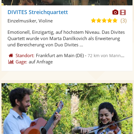
Diese
Di
DIVITES Streichquartett
Künst
Kü
(3)
5,0
Einzelmusiker, Violine
stellt
ste
von
Emotionell, Einzigartig, auf höchstem Niveau. Das Divites
Fotos
Vi
5
Quartett wurde von Marta Danilkovich als Erweiterung
bereit
ber
Sternen
und Bereicherung von Duo Divites ...
Standort:
Frankfurt am Main
(DE)
-
72 km von Mannheim
Gage:
auf Anfrage