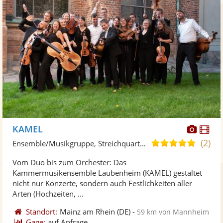
Diese
Di
KAMEL
Künst
Kü
(2)
5,0
Ensemble/Musikgruppe, Streichquartett
stellt
ste
von
Vom Duo bis zum Orchester: Das
Fotos
Vi
5
Kammermusikensemble Laubenheim (KAMEL) gestaltet
bereit
ber
Sternen
nicht nur Konzerte, sondern auch Festlichkeiten aller
Arten (Hochzeiten, ...
Standort:
Mainz am Rhein
(DE)
-
59 km von Mannheim
Gage:
auf Anfrage