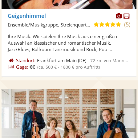
Diese
Di
Geigenhimmel
Künst
Kü
(5)
5,0
Ensemble/Musikgruppe, Streichquartett
stellt
ste
von
Ihre Musik. Wir spielen Ihre Musik aus einer großen
Fotos
Vi
5
Auswahl an klassischer und romantischer Musik,
bereit
ber
Sternen
Jazz/Blues, Ballroom Tanzmusik und Rock, Pop ...
Standort:
Frankfurt am Main
(DE)
-
72 km von Mannheim
Gage:
€€
(ca. 500 € - 1800 € pro Auftritt)