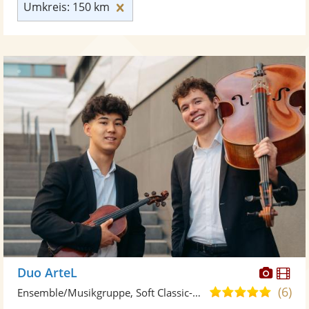
Umkreis: 150 km zurücksetzen
Umkreis: 150 km
Diese
Di
Duo ArteL
Künst
Kü
(6)
5,0
Ensemble/Musikgruppe, Soft Classic-Duo
stellt
ste
von