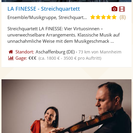
Diese
Di
LA FINESSE - Streichquartett
Künst
Kü
(8)
5,0
Ensemble/Musikgruppe, Streichquartett
stellt
ste
von
Streichquartett LA FINESSE: Vier Virtuosinnen –
Fotos
Vi
5
unverwechselbare Arrangements. Klassische Musik auf
bereit
ber
Sternen
unnachahmliche Weise mit dem Musikgeschmack ...
Standort:
Aschaffenburg
(DE)
-
73 km von Mannheim
Gage:
€€€
(ca. 1800 € - 3500 € pro Auftritt)