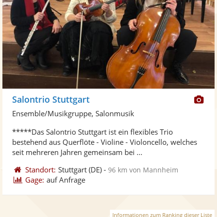
Di
Salontrio Stuttgart
Kü
Ensemble/Musikgruppe, Salonmusik
ste
*****Das Salontrio Stuttgart ist ein flexibles Trio
Fo
bestehend aus Querflöte - Violine - Violoncello, welches
ber
seit mehreren Jahren gemeinsam bei ...
Standort:
Stuttgart
(DE)
-
96 km von Mannheim
Gage:
auf Anfrage
Informationen zum Ranking dieser Liste