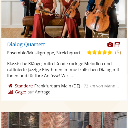
Diese
Di
Dialog Quartett
Künst
Kü
(5)
5,0
Ensemble/Musikgruppe, Streichquartett
stellt
ste
von
Klassische Klänge, mitreißende rockige Melodien und
Fotos
Vi
5
raffinierte jazzige Rhythmen im musikalischen Dialog mit
bereit
ber
Sternen
Ihnen und für Ihre Anlässe! Wir ...
Standort:
Frankfurt am Main
(DE)
-
72 km von Mannheim
Gage:
auf Anfrage