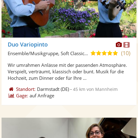
Diese
Di
Duo Variopinto
Künst
Kü
(10)
5,0
Ensemble/Musikgruppe, Soft Classic-Duo
stellt
ste
von
Wir umrahmen Anlässe mit der passenden Atmosphäre.
Fotos
Vi
5
Verspielt, verträumt, klassisch oder bunt. Musik für die
bereit
ber
Sternen
Hochzeit, zum Dinner oder für Ihre ...
Standort:
Darmstadt
(DE)
-
45 km von Mannheim
Gage:
auf Anfrage