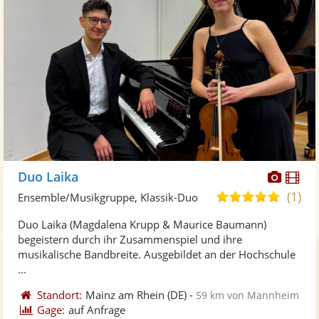
Diese
Di
Duo Laika
Künst
Kü
(1)
5,0
Ensemble/Musikgruppe, Klassik-Duo
stellt
ste
von
Duo Laika (Magdalena Krupp & Maurice Baumann)
Fotos
Vi
5
begeistern durch ihr Zusammenspiel und ihre
bereit
ber
Sternen
musikalische Bandbreite. Ausgebildet an der Hochschule
...
Standort:
Mainz am Rhein
(DE)
-
59 km von Mannheim
Gage:
auf Anfrage