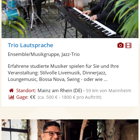
Diese
Di
Trio Lautsprache
Künst
Kü
Ensemble/Musikgruppe, Jazz-Trio
stellt
ste
Erfahrene studierte Musiker spielen für Sie und Ihre
Fotos
Vi
Veranstaltung: Stilvolle Livemusik, Dinnerjazz,
bereit
ber
Loungemusic, Bossa Nova, Swing - oder wie ...
Standort:
Mainz am Rhein
(DE)
-
59 km von Mannheim
Gage:
€€
(ca. 500 € - 1800 € pro Auftritt)