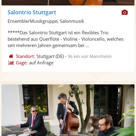
Di
Salontrio Stuttgart
Kü
Ensemble/Musikgruppe, Salonmusik
ste
*****Das Salontrio Stuttgart ist ein flexibles Trio
Fo
bestehend aus Querflöte - Violine - Violoncello, welches
ber
seit mehreren Jahren gemeinsam bei ...
Standort:
Stuttgart
(DE)
-
96 km von Mannheim
Gage:
auf Anfrage