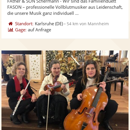
FAther & SON Schermann - Wir sind das Familienduett
Fotos
Vi
FASON – professionelle Vollblutmusiker aus Leidenschaft,
bereit
ber
die unsere Musik ganz individuell ...
Standort:
Karlsruhe
(DE)
-
54 km von Mannheim
Gage:
auf Anfrage