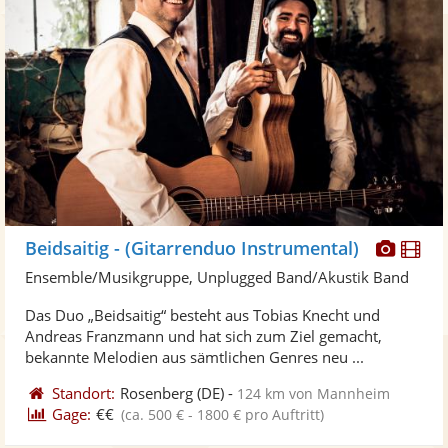
Diese
Di
Beidsaitig - (Gitarrenduo Instrumental)
Künst
Kü
Ensemble/Musikgruppe, Unplugged Band/Akustik Band
stellt
ste
Das Duo „Beidsaitig“ besteht aus Tobias Knecht und
Fotos
Vi
Andreas Franzmann und hat sich zum Ziel gemacht,
bereit
ber
bekannte Melodien aus sämtlichen Genres neu ...
Standort:
Rosenberg
(DE)
-
124 km von Mannheim
Gage:
€€
(ca. 500 € - 1800 € pro Auftritt)