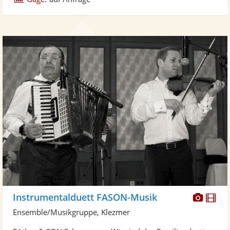
Diese
Di
Instrumentalduett FASON-Musik
Künst
Kü
Ensemble/Musikgruppe, Klezmer
stellt
ste