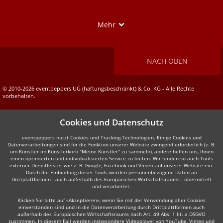
Show
Mehr
NACH OBEN
© 2010-2026 eventpeppers UG (haftungsbeschränkt) & Co. KG - Alle Rechte
vorbehalten.
Cookies und Datenschutz
eventpeppers nutzt Cookies und Tracking-Technologien. Einige Cookies und
Datenverarbeitungen sind für die Funktion unserer Website zwingend erforderlich (z. B.
um Künstler im Künstlerkorb "Meine Künstler" zu sammeln), andere helfen uns, Ihnen
einen optimierten und individualisierten Service zu bieten. Wir binden so auch Tools
externer Dienstleister wie z. B. Google, Facebook und Vimeo auf unserer Website ein.
Durch die Einbindung dieser Tools werden personenbezogene Daten an
Drittplattformen - auch außerhalb des Europäischen Wirtschaftsraums - übermittelt
und verarbeitet.
Klicken Sie bitte auf «Akzeptieren», wenn Sie mit der Verwendung aller Cookies
einverstanden sind und in die Datenverarbeitung durch Drittplattformen auch
außerhalb des Europäischen Wirtschaftsraums nach Art. 49 Abs. 1 lit. a DSGVO
zustimmen. In diesem Fall werden insbesondere Videoplayer von YouTube, Vimeo und