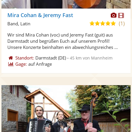
Diese
Di
Mira Cohan & Jeremy Fast
Künst
Kü
(1)
5,0
Band, Latin
stellt
ste
von
Wir sind Mira Cohan (voc) und Jeremy Fast (guit) aus
Fotos
Vi
5
Darmstadt und begrüßen Euch auf unserem Profil!
bereit
ber
Sternen
Unsere Konzerte beinhalten ein abwechlungsreiches ...
Standort:
Darmstadt
(DE)
-
45 km von Mannheim
Gage:
auf Anfrage