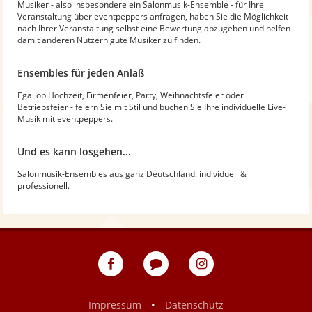
Musiker - also insbesondere ein Salonmusik-Ensemble - für Ihre
Veranstaltung über eventpeppers anfragen, haben Sie die Möglichkeit
nach Ihrer Veranstaltung selbst eine Bewertung abzugeben und helfen
damit anderen Nutzern gute Musiker zu finden.
Ensembles für jeden Anlaß
Egal ob Hochzeit, Firmenfeier, Party, Weihnachtsfeier oder
Betriebsfeier - feiern Sie mit Stil und buchen Sie Ihre individuelle Live-
Musik mit eventpeppers.
Und es kann losgehen...
Salonmusik-Ensembles aus ganz Deutschland: individuell &
professionell.
eventpeppers
Blog
eventpeppers
auf
auf
Facebook
Instagram
•
Impressum
Datenschutz