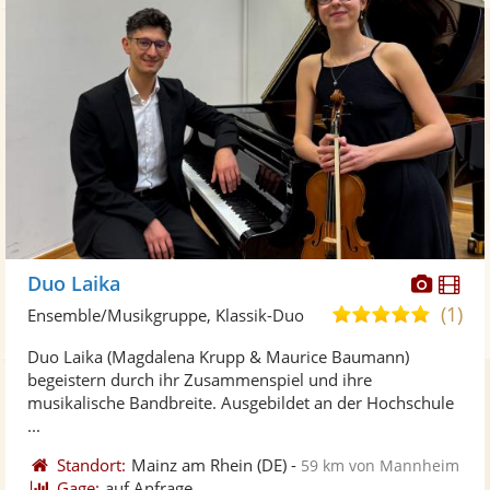
Diese
Di
Duo Laika
Künst
Kü
(1)
5,0
Ensemble/Musikgruppe, Klassik-Duo
stellt
ste
von
Duo Laika (Magdalena Krupp & Maurice Baumann)
Fotos
Vi
5
begeistern durch ihr Zusammenspiel und ihre
bereit
ber
Sternen
musikalische Bandbreite. Ausgebildet an der Hochschule
...
Standort:
Mainz am Rhein
(DE)
-
59 km von Mannheim
Gage:
auf Anfrage