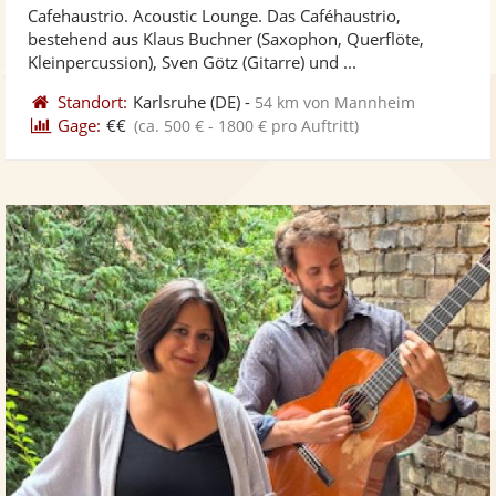
Cafehaustrio. Acoustic Lounge. Das Caféhaustrio,
Fotos
Vi
5
bestehend aus Klaus Buchner (Saxophon, Querflöte,
bereit
ber
Sternen
Kleinpercussion), Sven Götz (Gitarre) und ...
Standort:
Karlsruhe
(DE)
-
54 km von Mannheim
Gage:
€€
(ca. 500 € - 1800 € pro Auftritt)