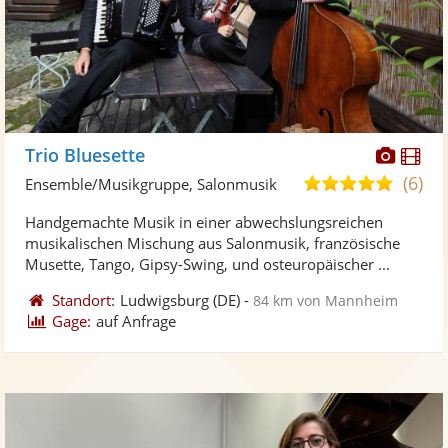
Diese
Di
Trio Bluesette
Künst
Kü
(6)
5,0
Ensemble/Musikgruppe, Salonmusik
stellt
ste
von
Handgemachte Musik in einer abwechslungsreichen
Fotos
Vi
5
musikalischen Mischung aus Salonmusik, französische
bereit
ber
Sternen
Musette, Tango, Gipsy-Swing, und osteuropäischer ...
Standort:
Ludwigsburg
(DE)
-
84 km von Mannheim
Gage:
auf Anfrage