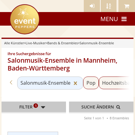
Künstler-
Künstler
Meine
eventpeppers
Login
A-
Künstle
MENU
Z
Alle Künstler
>
Live-Musiker
>
Bands & Ensembles
>
Salonmusik-Ensemble
Ihre Suchergebnisse für
Salonmusik-Ensemble in Mannheim,
Baden-Württemberg
Zurück zu «Bands & Ensembles»
Kategorie «Salonmusik-
Salonmusik-Ensemble
Pop
Hochzeitsban
1
FILTER
SUCHE ÄNDERN
Seite 1 von 1
8 Ensembles