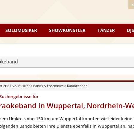
K
SOLOMUSIKER
SHOWKÜNSTLER
TÄNZER
DJS
okeband
stler
>
Live-Musiker
>
Bands & Ensembles
>
Karaokeband
 Suchergebnisse für
raokeband in Wuppertal, Nordrhein-We
inem Umkreis von 150 km um Wuppertal konnten wir leider keine
folgenden Bands bieten ihre Dienste ebenfalls in Wuppertal an, ha