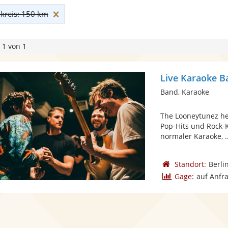
Umkreis: 150 km zurücksetzen
reis: 150 km
 1 von 1
Live Karaoke B
Band, Karaoke
The Looneytunez hei
Pop-Hits und Rock-K
normaler Karaoke, ..
Standort:
Berli
Gage:
auf Anfr