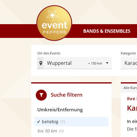
eventpeppers
BANDS & ENSEMBLES
Radius
Ort des Events
Kategorie
Wuppertal
Kara
Ort
des
Events
Alle Kün
festlegen
Suche filtern
Ihre
Ka
Umkreis/Entfernung
In e
beliebig
(1)
Die 
bis 50 km
(0)