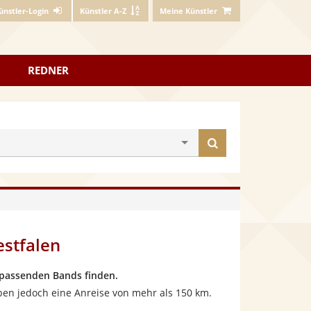
ünstler-Login
Künstler A-Z
Meine Künstler
REDNER
Künstler
finden
stfalen
 passenden Bands finden.
ben jedoch eine Anreise von mehr als 150 km.