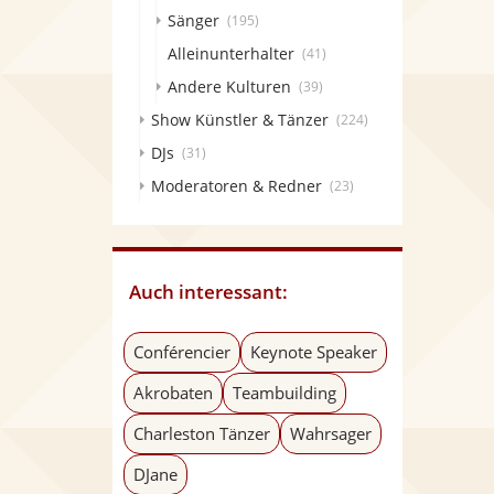
Sänger
(195)
Alleinunterhalter
(41)
Andere Kulturen
(39)
Show Künstler & Tänzer
(224)
DJs
(31)
Moderatoren & Redner
(23)
Auch interessant:
Conférencier
Keynote Speaker
Akrobaten
Teambuilding
Charleston Tänzer
Wahrsager
DJane