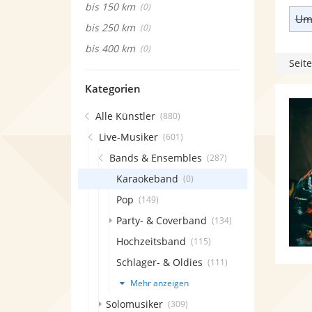
bis 150 km
(0)
Umk
bis 250 km
(0)
bis 400 km
(0)
Seite
Kategorien
Alle Künstler
(880)
Live-Musiker
(601)
Bands & Ensembles
(287)
Karaokeband
(0)
Pop
(149)
Party- & Coverband
(134)
Hochzeitsband
(115)
Schlager- & Oldies
(111)
Mehr anzeigen
Solomusiker
(309)