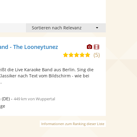
Dieser
Dieser
and - The Looneytunez
Künstler
Künstler
(5)
5,0
stellt
stellt
von
Fotos
Videos
ßt die Live Karaoke Band aus Berlin. Sing die
5
bereit.
bereit.
lassiker nach Text vom Bildschirm - wie bei
Sternen
.
n
(DE)
-
449 km von Wuppertal
age
Informationen zum Ranking dieser Liste