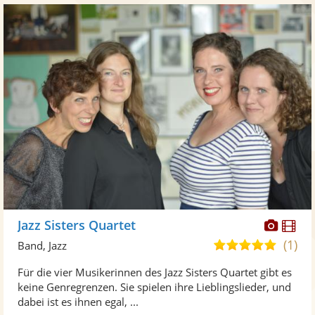
Diese
Di
Jazz Sisters Quartet
Künst
Kü
(1)
5,0
Band, Jazz
stellt
ste
von
Für die vier Musikerinnen des Jazz Sisters Quartet gibt es
Fotos
Vi
5
keine Genregrenzen. Sie spielen ihre Lieblingslieder, und
bereit
ber
Sternen
dabei ist es ihnen egal, ...