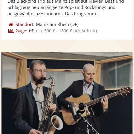
Das Blackbird Trio aus Mainz spielt auf Klavier, Bass und
Fotos
Vi
5
Schlagzeug neu arrangierte Pop- und Rocksongs und
bereit
ber
Sternen
ausgewählte Jazzstandards. Das Programm ...
Standort:
Mainz am Rhein
(DE)
Gage:
€€
(ca. 500 € - 1800 € pro Auftritt)