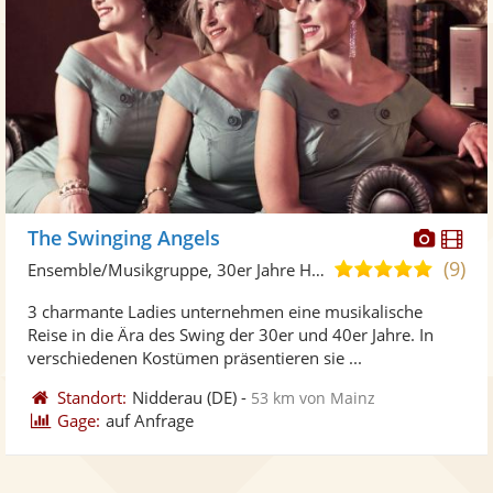
Diese
Di
The Swinging Angels
Künst
Kü
(9)
5,0
Ensemble/Musikgruppe, 30er Jahre Hits
stellt
ste
von
3 charmante Ladies unternehmen eine musikalische
Fotos
Vi
5
Reise in die Ära des Swing der 30er und 40er Jahre. In
bereit
ber
Sternen
verschiedenen Kostümen präsentieren sie ...
Standort:
Nidderau
(DE)
-
53 km von Mainz
Gage:
auf Anfrage