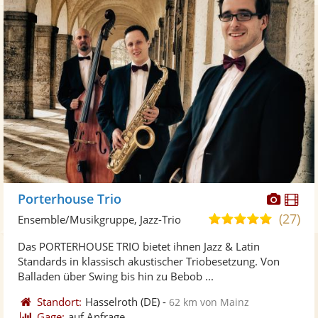
Diese
Di
Porterhouse Trio
Künst
Kü
(27)
5,0
Ensemble/Musikgruppe, Jazz-Trio
stellt
ste
von
Das PORTERHOUSE TRIO bietet ihnen Jazz & Latin
Fotos
Vi
5
Standards in klassisch akustischer Triobesetzung. Von
bereit
ber
Sternen
Balladen über Swing bis hin zu Bebob ...
Standort:
Hasselroth
(DE)
-
62 km von Mainz
Gage:
auf Anfrage