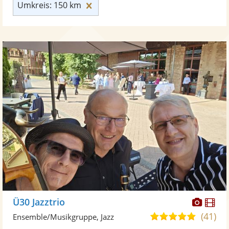
Umkreis: 150 km zurücksetzen
Umkreis: 150 km
Diese
Di
Ü30 Jazztrio
Künst
Kü
(41)
4,9
Ensemble/Musikgruppe, Jazz
stellt
ste
von