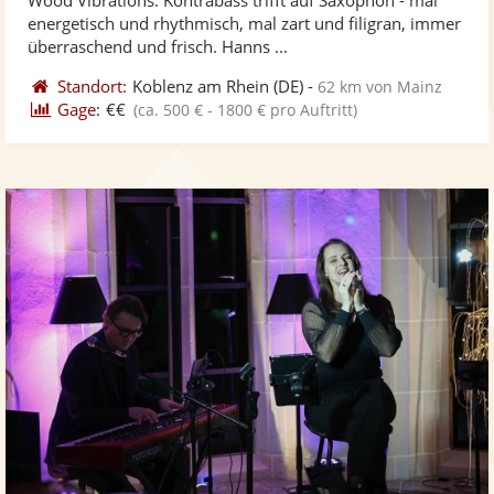
Fotos
Vi
5
energetisch und rhythmisch, mal zart und filigran, immer
bereit
ber
Sternen
überraschend und frisch. Hanns ...
Standort:
Koblenz am Rhein
(DE)
-
62 km von Mainz
Gage:
€€
(ca. 500 € - 1800 € pro Auftritt)