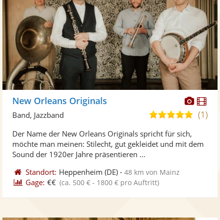
Diese
Di
New Orleans Originals
Künst
Kü
(1)
5,0
Band, Jazzband
stellt
ste
von
Der Name der New Orleans Originals spricht für sich,
Fotos
Vi
5
möchte man meinen: Stilecht, gut gekleidet und mit dem
bereit
ber
Sternen
Sound der 1920er Jahre präsentieren ...
Standort:
Heppenheim
(DE)
-
48 km von Mainz
Gage:
€€
(ca. 500 € - 1800 € pro Auftritt)