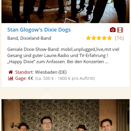
Diese
Di
Stan Glogow's Dixie Dogs
Künst
Kü
(16)
4,9
Band, Dixieland-Band
stellt
ste
von
Geniale Dixie-Show-Band: mobil,unplugged,live,mit viel
Fotos
Vi
5
Gesang und guter Laune.Radio und TV-Erfahrung !
bereit
ber
Sternen
„Happy Dixie“ zum Anfassen. Bei den Konzerten ...
Standort:
Wiesbaden
(DE)
Gage:
€€
(ca. 500 € - 1800 € pro Auftritt)