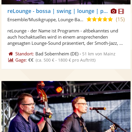
Diese
Di
reLounge - bossa | swing | lounge | pop
Künst
Kü
(15)
5,0
Ensemble/Musikgruppe, Lounge-Band
stellt
ste
von
reLounge - der Name ist Programm - altbekanntes und
Fotos
Vi
5
auch hochaktuelles wird in einem ansprechenden
bereit
ber
Sternen
angesagten Lounge-Sound präsentiert, der Smoth-Jazz, ...
Standort:
Bad Sobernheim
(DE)
-
51 km von Mainz
Gage:
€€
(ca. 500 € - 1800 € pro Auftritt)