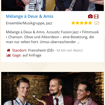
Diese
Di
Mélange à Deux & Amis
Künst
Kü
(2)
5,0
Ensemble/Musikgruppe, Jazz
stellt
ste
von
Mélange à Deux & Amis. Acoustic Fusion Jazz • Filmmusik
Fotos
Vi
5
• Chanson. Oboe und Akkordeon – eine Besetzung, die
bereit
ber
Sternen
man nur selten hört. Umso überraschender ...
Standort:
Freinsheim
(DE)
-
54 km von Mainz
Gage:
auf Anfrage