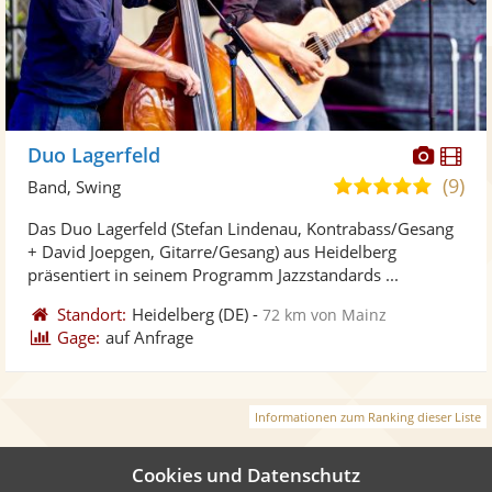
Diese
Di
Duo Lagerfeld
Künst
Kü
(9)
5,0
Band, Swing
stellt
ste
von
Das Duo Lagerfeld (Stefan Lindenau, Kontrabass/Gesang
Fotos
Vi
5
+ David Joepgen, Gitarre/Gesang) aus Heidelberg
bereit
ber
Sternen
präsentiert in seinem Programm Jazzstandards ...
Standort:
Heidelberg
(DE)
-
72 km von Mainz
Gage:
auf Anfrage
Informationen zum Ranking dieser Liste
Cookies und Datenschutz