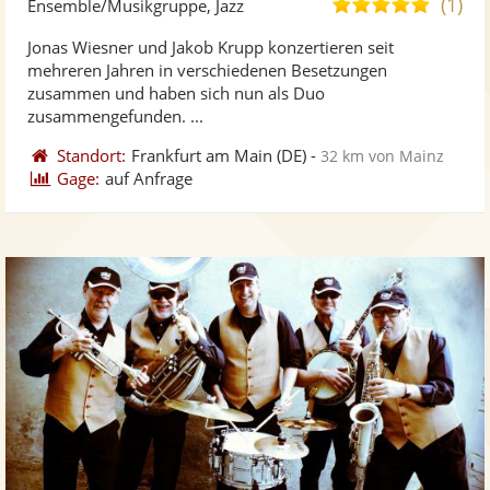
(1)
5,0
Ensemble/Musikgruppe, Jazz
stellt
ste
von
Jonas Wiesner und Jakob Krupp konzertieren seit
Fotos
Vi
5
mehreren Jahren in verschiedenen Besetzungen
bereit
ber
Sternen
zusammen und haben sich nun als Duo
zusammengefunden. ...
Standort:
Frankfurt am Main
(DE)
-
32 km von Mainz
Gage:
auf Anfrage