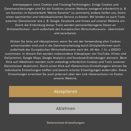
Weiter
eventpeppers nutzt Cookies und Tracking-Technologien. Einige Cookies und
Datenverarbeitungen sind für die Funktion unserer Website zwingend erforderlich (z. B.
um Künstler im Künstlerkorb "Meine Künstler" zu sammeln), andere helfen uns, Ihnen
einen optimierten und individualisierten Service zu bieten. Wir binden so auch Tools
externer Dienstleister wie z. B. Google, Facebook und Vimeo auf unserer Website ein.
Durch die Einbindung dieser Tools werden personenbezogene Daten an
Drittplattformen - auch außerhalb des Europäischen Wirtschaftsraums - übermittelt
Auch interessant:
und verarbeitet.
Klicken Sie bitte auf «Akzeptieren», wenn Sie mit der Verwendung aller Cookies
einverstanden sind und in die Datenverarbeitung durch Drittplattformen auch
außerhalb des Europäischen Wirtschaftsraums nach Art. 49 Abs. 1 lit. a DSGVO
zustimmen. In diesem Fall werden insbesondere Videoplayer von YouTube, Vimeo und
Moderator
Lateinamerikanische Musik
Irish Folk
Re
Dailymotion, Google Maps, Google Analytics und Facebook-Einbindungen aktiviert. Beim
Klick auf «Ablehnen» werden nicht unbedingt erforderlich Cookies und Tools externer
Dienstleister deaktiviert. Durch einen Klick auf «Datenschutz-Einstellungen» können Sie
individuelle Einstellungen treffen und bereits erteilte Einwilligungen widerrufen. Diese
Einstellungen erreichen Sie auch jederzeit über den Link «Datenschutz» im Footer
unserer Website.
Wie funktioniert's?
Akzeptieren
1. Kostenlos anfragen
Ablehnen
Starten Sie mit dem Button 'Kostenlos anfragen' eine Anfrage an die für
Sie interessanten Ensembles - also z. B. bestimmte Jazz-Ensembles.
Diesen Button finden Sie auf den jeweiligen Künstler-Profil-Seiten der
Datenschutz-Einstellungen
Musiker.