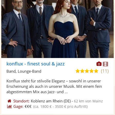
Diese
Di
konflux - finest soul & jazz
Künst
Kü
(11)
5,0
Band, Lounge-Band
stellt
ste
von
Konflux steht für stilvolle Eleganz – sowohl in unserer
Fotos
Vi
5
Erscheinung als auch in unserer Musik. Mit einem fein
bereit
ber
Sternen
abgestimmten Mix aus Jazz- und ...
Standort:
Koblenz am Rhein
(DE)
-
62 km von Mainz
Gage:
€€€
(ca. 1800 € - 3500 € pro Auftritt)