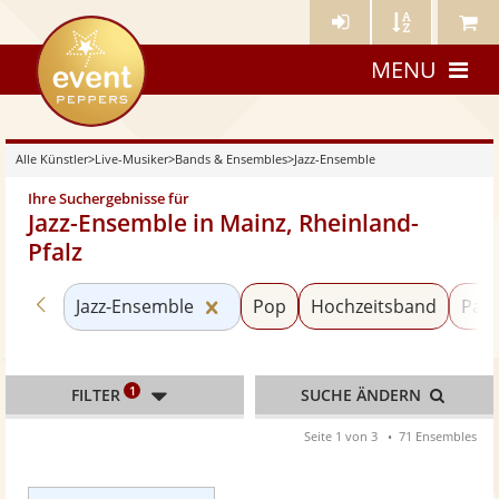
Künstler-
Künstler
Meine
eventpeppers
Login
A-
Künstle
MENU
Z
Alle Künstler
>
Live-Musiker
>
Bands & Ensembles
>
Jazz-Ensemble
Ihre Suchergebnisse für
Jazz-Ensemble in Mainz, Rheinland-
Pfalz
Zurück zu «Bands & Ensembles»
Kategorie «Jazz-Ensemble» zurü
Jazz-Ensemble
Pop
Hochzeitsband
Part
1
FILTER
SUCHE ÄNDERN
Seite 1 von 3
71 Ensembles