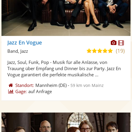
Diese
Di
Jazz En Vogue
Künst
Kü
(19)
5,0
Band, Jazz
stellt
ste
von
Jazz, Soul, Funk, Pop - Musik für alle Anlässe, von
Fotos
Vi
5
Trauung über Empfang und Dinner bis zur Party. Jazz En
bereit
ber
Sternen
Vogue garantiert die perfekte musikalische ...
Standort:
Mannheim
(DE)
-
59 km von Mainz
Gage:
auf Anfrage