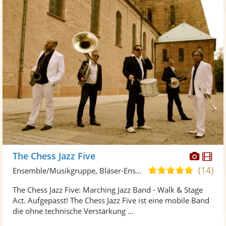
Diese
Di
The Chess Jazz Five
Künst
Kü
(14)
5,0
Ensemble/Musikgruppe, Bläser-Ensemble
stellt
ste
von
The Chess Jazz Five: Marching Jazz Band - Walk & Stage
Fotos
Vi
5
Act. Aufgepasst! The Chess Jazz Five ist eine mobile Band
bereit
ber
Sternen
die ohne technische Verstärkung ...