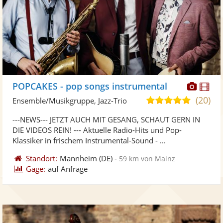
Diese
Di
POPCAKES - pop songs instrumental
Künst
Kü
(20)
5,0
Ensemble/Musikgruppe, Jazz-Trio
stellt
ste
von
---NEWS--- JETZT AUCH MIT GESANG, SCHAUT GERN IN
Fotos
Vi
5
DIE VIDEOS REIN! --- Aktuelle Radio-Hits und Pop-
bereit
ber
Sternen
Klassiker in frischem Instrumental-Sound - ...
Standort:
Mannheim
(DE)
-
59 km von Mainz
Gage:
auf Anfrage