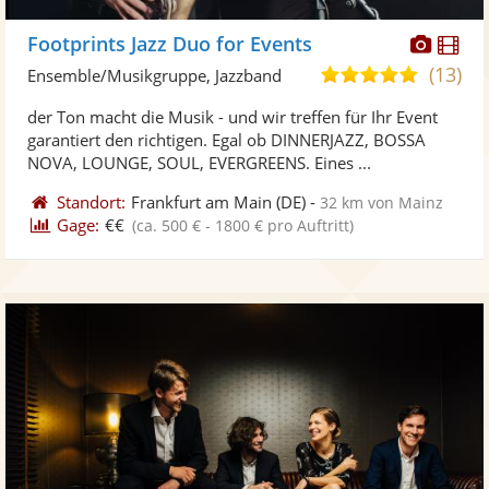
Diese
Di
Footprints Jazz Duo for Events
Künst
Kü
(13)
5,0
Ensemble/Musikgruppe, Jazzband
stellt
ste
von
der Ton macht die Musik - und wir treffen für Ihr Event
Fotos
Vi
5
garantiert den richtigen. Egal ob DINNERJAZZ, BOSSA
bereit
ber
Sternen
NOVA, LOUNGE, SOUL, EVERGREENS. Eines ...
Standort:
Frankfurt am Main
(DE)
-
32 km von Mainz
Gage:
€€
(ca. 500 € - 1800 € pro Auftritt)