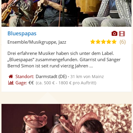
Diese
Di
Bluespapas
Künst
Kü
(6)
5,0
Ensemble/Musikgruppe, Jazz
stellt
ste
von
Drei erfahrene Musiker haben sich unter dem Label.
Fotos
Vi
5
„Bluespapas“ zusammengefunden. Gitarrist und Sänger
bereit
ber
Sternen
Bernd Simon ist seit rund vierzig Jahren ...
Standort:
Darmstadt
(DE)
-
31 km von Mainz
Gage:
€€
(ca. 500 € - 1800 € pro Auftritt)