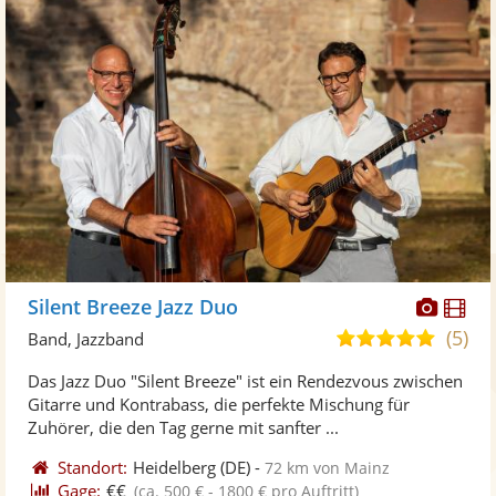
Diese
Di
Silent Breeze Jazz Duo
Künst
Kü
(5)
5,0
Band, Jazzband
stellt
ste
von
Das Jazz Duo "Silent Breeze" ist ein Rendezvous zwischen
Fotos
Vi
5
Gitarre und Kontrabass, die perfekte Mischung für
bereit
ber
Sternen
Zuhörer, die den Tag gerne mit sanfter ...
Standort:
Heidelberg
(DE)
-
72 km von Mainz
Gage:
€€
(ca. 500 € - 1800 € pro Auftritt)