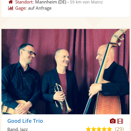
Standort:
Mannheim
(DE)
-
59 km von Mainz
Gage:
auf Anfrage
Diese
Di
Good Life Trio
Künst
Kü
(29)
5,0
Band, Jazz