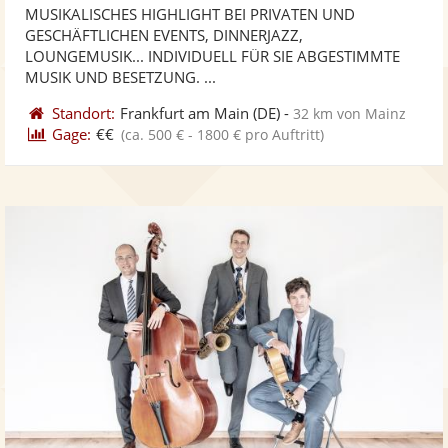
MUSIKALISCHES HIGHLIGHT BEI PRIVATEN UND
Fotos
Vi
5
GESCHÄFTLICHEN EVENTS, DINNERJAZZ,
bereit
ber
Sternen
LOUNGEMUSIK... INDIVIDUELL FÜR SIE ABGESTIMMTE
MUSIK UND BESETZUNG. ...
Standort:
Frankfurt am Main
(DE)
-
32 km von Mainz
Gage:
€€
(ca. 500 € - 1800 € pro Auftritt)