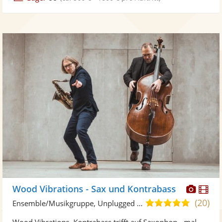
Diese
Di
Wood Vibrations - Sax und Kontrabass
Künst
Kü
(20)
5,0
Ensemble/Musikgruppe, Unplugged Band/Akustik Band
stellt
ste
von
Wood Vibrations. Kontrabass trifft auf Saxophon - mal