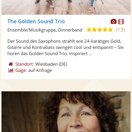
Diese
Di
The Golden Sound Trio
Künst
Kü
(13)
4,9
Ensemble/Musikgruppe, Dinnerband
stellt
ste
von
Der Sound des Saxophons strahlt wie 24-karätiges Gold,
Fotos
Vi
5
Gitarre und Kontrabass swingen cool und entspannt – Sie
bereit
ber
Sternen
hören das Golden Sound Trio. Inspiriert ...
Standort:
Wiesbaden
(DE)
Gage:
auf Anfrage