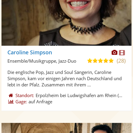
Diese
Di
Caroline Simpson
Künst
Kü
(28)
5,0
Ensemble/Musikgruppe, Jazz-Duo
stellt
ste
von
Die englische Pop, Jazz und Soul Sängerin, Caroline
Fotos
Vi
5
Simpson, kam vor einigen Jahren nach Deutschland und
bereit
ber
Sternen
lebt in der Pfalz. Zusammen mit ihrem ...
Standort:
Erpolzheim bei Ludwigshafen am Rhein
(DE)
-
5
Gage:
auf Anfrage