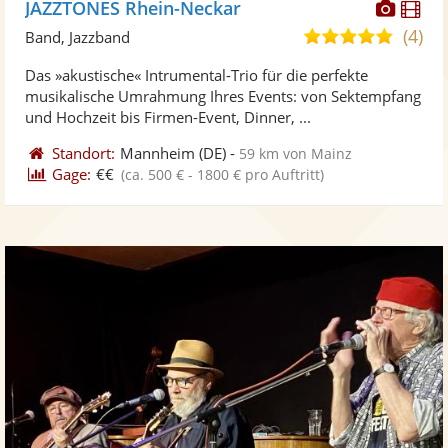
Diese
Di
JAZZTONES Rhein-Neckar
Künst
Kü
(4)
4,9
Band, Jazzband
stellt
ste
von
Das »akustische« Intrumental-Trio für die perfekte
Fotos
Vi
5
musikalische Umrahmung Ihres Events: von Sektempfang
bereit
ber
Sternen
und Hochzeit bis Firmen-Event, Dinner, ...
Standort:
Mannheim
(DE)
-
59 km von Mainz
Gage:
€€
(ca. 500 € - 1800 € pro Auftritt)