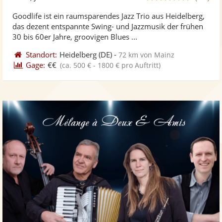
stellt
ste
von
Goodlife ist ein raumsparendes Jazz Trio aus Heidelberg,
Fotos
Vi
5
das dezent entspannte Swing- und Jazzmusik der frühen
bereit
ber
Sternen
30 bis 60er Jahre, groovigen Blues ...
Standort:
Heidelberg
(DE)
-
72 km von Mainz
Gage:
€€
(ca. 500 € - 1800 € pro Auftritt)