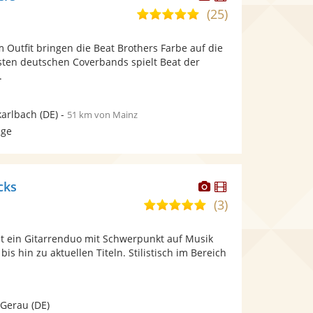
Künstler
Künstler
(25)
5,0
stellt
stellt
von
Fotos
Videos
Outfit bringen die Beat Brothers Farbe auf die
5
bereit.
bereit.
sten deutschen Coverbands spielt Beat der
Sternen
.
arlbach
(DE)
-
51 km von Mainz
age
Dieser
Dieser
cks
Künstler
Künstler
(3)
4,9
stellt
stellt
von
Fotos
Videos
st ein Gitarrenduo mit Schwerpunkt auf Musik
5
bereit.
bereit.
 bis hin zu aktuellen Titeln. Stilistisch im Bereich
Sternen
-Gerau
(DE)