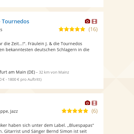
Dieser
Dieser
ie Tournedos
Künstler
Künstler
(16)
5,0
ts
stellt
stellt
von
Fotos
Videos
 die Zeit...!". Fräulein J. & die Tournedos
5
bereit.
bereit.
den bekanntesten deutschen Schlagern in die
Sternen
furt am Main
(DE)
-
32 km von Mainz
0 € - 1800 € pro Auftritt)
Dieser
Dieser
Künstler
Künstler
(6)
5,0
ppe, Jazz
stellt
stellt
von
Fotos
Videos
iker haben sich unter dem Label. „Bluespapas“
5
bereit.
bereit.
Gitarrist und Sänger Bernd Simon ist seit
Sternen