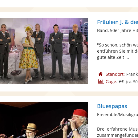
Fräulein J. & d
Band, 50er Jahre Hi
"So schön, schön war
entführen Sie mit 
gute alte Zeit ...
Standort:
Frank
Gage:
€€
(ca. 50
Bluespapas
Ensemble/Musikgru
Drei erfahrene Mus
zusammengefunden. 