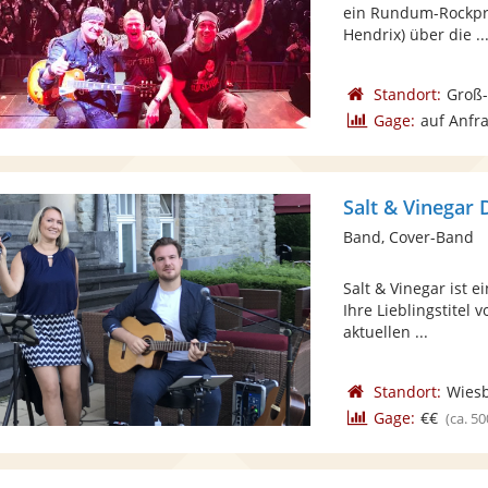
ein Rundum-Rockpro
Hendrix) über die ..
Standort:
Groß
Gage:
auf Anfr
Salt & Vinegar
Band, Cover-Band
Salt & Vinegar ist 
Ihre Lieblingstitel v
aktuellen ...
Standort:
Wies
Gage:
€€
(ca. 50