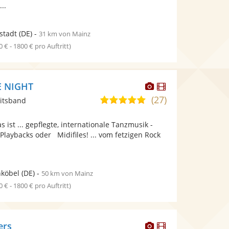
..
stadt
(DE)
-
31 km von Mainz
0 € - 1800 € pro Auftritt)
Dieser
Dieser
E NIGHT
Künstler
Künstler
(27)
4,9
itsband
stellt
stellt
von
Fotos
Videos
 ist ... gepflegte, internationale Tanzmusik -
5
bereit.
bereit.
 Playbacks oder Midifiles! ... vom fetzigen Rock
Sternen
köbel
(DE)
-
50 km von Mainz
0 € - 1800 € pro Auftritt)
Dieser
Dieser
ers