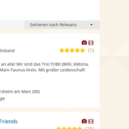
Dieser
Dieser
Künstler
Künstler
(1)
5,0
itsband
stellt
stellt
von
Fotos
Videos
 alle! Wir sind das Trio TriBit (Willi, Viktoria,
5
bereit.
bereit.
Main-Taunus-Kreis. Mit großer Leidenschaft
Sternen
ersheim am Main
(DE)
age
Dieser
Dieser
Friends
Künstler
Künstler
(25)
5,0