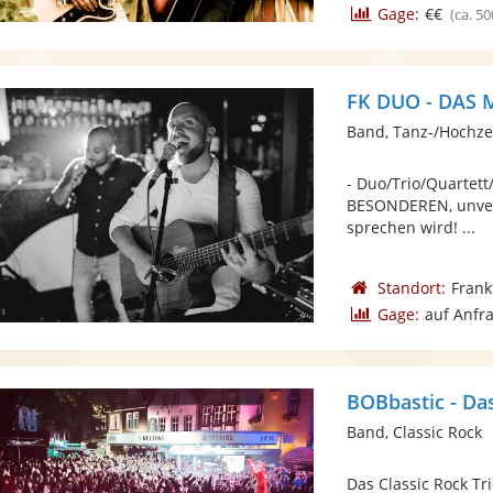
Gage:
€€
(ca. 50
FK DUO - DAS 
Band, Tanz-/Hochze
- Duo/Trio/Quartet
BESONDEREN, unver
sprechen wird! ...
Standort:
Frank
Gage:
auf Anfr
BOBbastic - Das
Band, Classic Rock
Das Classic Rock Tr