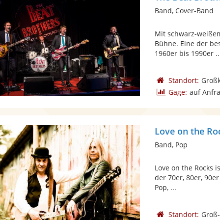
Band, Cover-Band
Mit schwarz-weißem 
Bühne. Eine der be
1960er bis 1990er ..
Standort:
Großk
Gage:
auf Anfr
Love on the Ro
Band, Pop
Love on the Rocks i
der 70er, 80er, 90er
Pop, ...
Standort:
Groß