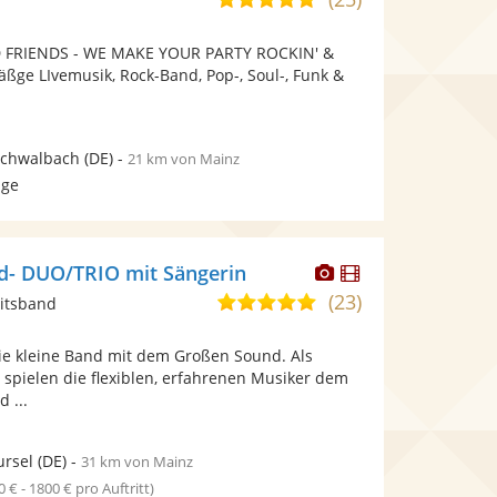
stellt
stellt
von
Fotos
Videos
 FRIENDS - WE MAKE YOUR PARTY ROCKIN' &
5
bereit.
bereit.
ge LIvemusik, Rock-Band, Pop-, Soul-, Funk &
Sternen
Schwalbach
(DE)
-
21 km von Mainz
age
Dieser
Dieser
d- DUO/TRIO mit Sängerin
Künstler
Künstler
(23)
5,0
itsband
stellt
stellt
von
Fotos
Videos
die kleine Band mit dem Großen Sound. Als
5
bereit.
bereit.
o spielen die flexiblen, erfahrenen Musiker dem
Sternen
 ...
rsel
(DE)
-
31 km von Mainz
0 € - 1800 € pro Auftritt)