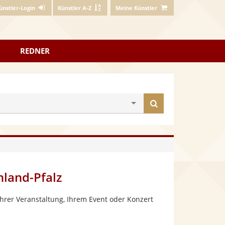
ünstler-Login
Künstler A-Z
Meine Künstler
REDNER
Künstler
finden
nland-Pfalz
hrer Veranstaltung, Ihrem Event oder Konzert