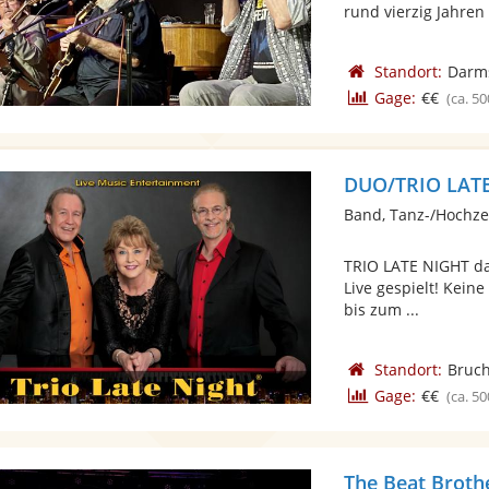
rund vierzig Jahren .
Standort:
Darm
Gage:
€€
(ca. 50
DUO/TRIO LAT
Band, Tanz-/Hochze
TRIO LATE NIGHT das
Live gespielt! Keine
bis zum ...
Standort:
Bruch
Gage:
€€
(ca. 50
The Beat Broth