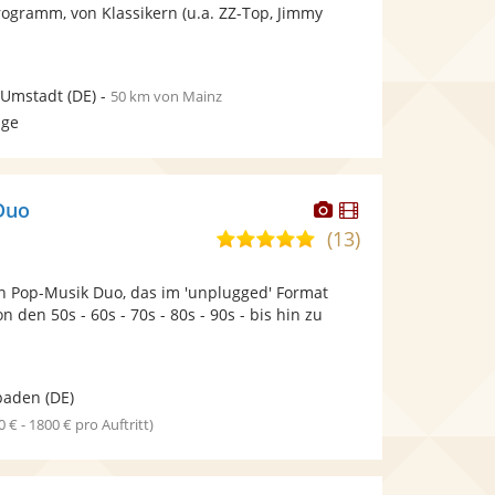
bereit.
bereit.
gramm, von Klassikern (u.a. ZZ-Top, Jimmy
Sternen
.
-Umstadt
(DE)
-
50 km von Mainz
age
Dieser
Dieser
 Duo
Künstler
Künstler
(13)
5,0
stellt
stellt
von
Fotos
Videos
ein Pop-Musik Duo, das im 'unplugged' Format
5
bereit.
bereit.
on den 50s - 60s - 70s - 80s - 90s - bis hin zu
Sternen
baden
(DE)
0 € - 1800 € pro Auftritt)