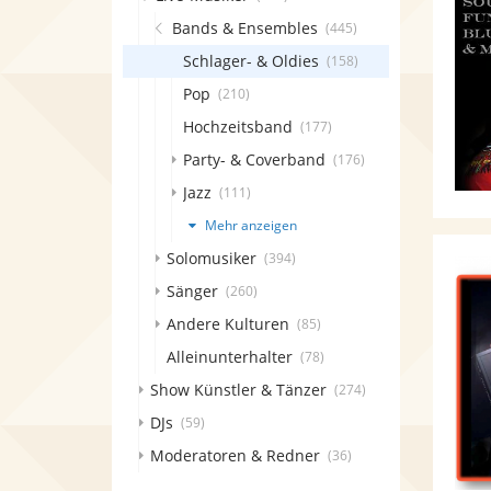
Bands & Ensembles
(445)
Schlager- & Oldies
(158)
Pop
(210)
Hochzeitsband
(177)
Party- & Coverband
(176)
Jazz
(111)
Mehr anzeigen
Solomusiker
(394)
Sänger
(260)
Andere Kulturen
(85)
Alleinunterhalter
(78)
Show Künstler & Tänzer
(274)
DJs
(59)
Moderatoren & Redner
(36)