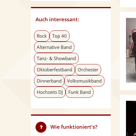
Auch interessant:
Rock
Top 40
Alternative Band
Tanz- & Showband
Oktoberfestband
Orchester
Dinnerband
Volksmusikband
Hochzeits DJ
Funk Band
Wie funktioniert's?