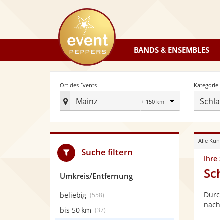
eventpeppers
BANDS & ENSEMBLES
Radius
Ort des Events
Kategorie
Mainz
Schla
Ort
des
Events
Alle Kün
festlegen
Suche filtern
Ihre
Sc
Umkreis/Entfernung
Durc
beliebig
(558)
nach
bis 50 km
(37)