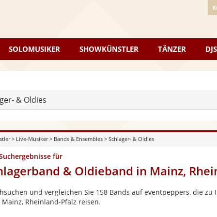
K
SOLOMUSIKER
SHOWKÜNSTLER
TÄNZER
DJS
ger- & Oldies
stler
>
Live-Musiker
>
Bands & Ensembles
>
Schlager- & Oldies
 Suchergebnisse für
hlagerband & Oldieband in Mainz, Rhei
hsuchen und vergleichen Sie 158 Bands auf eventpeppers, die zu I
 Mainz, Rheinland-Pfalz reisen.