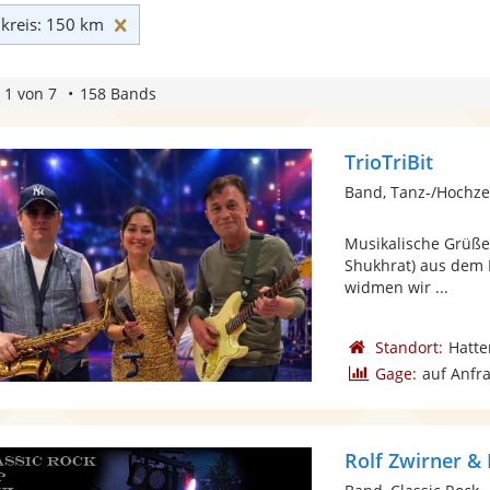
Umkreis: 150 km zurücksetzen
reis: 150 km
 1 von 7
158 Bands
TrioTriBit
Band, Tanz-/Hochze
Musikalische Grüße an
Shukhrat) aus dem 
widmen wir ...
Standort:
Hatt
Gage:
auf Anfr
Rolf Zwirner & 