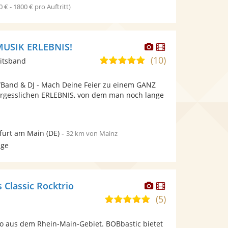
0 € - 1800 € pro Auftritt)
Dieser
Dieser
MUSIK ERLEBNIS!
Künstler
Künstler
(10)
5,0
itsband
stellt
stellt
von
Fotos
Videos
t/Band & DJ - Mach Deine Feier zu einem GANZ
5
bereit.
bereit.
gesslichen ERLEBNIS, von dem man noch lange
Sternen
furt am Main
(DE)
-
32 km von Mainz
age
Dieser
Dieser
 Classic Rocktrio
Künstler
Künstler
(5)
5,0
stellt
stellt
von
Fotos
Videos
io aus dem Rhein-Main-Gebiet. BOBbastic bietet
5