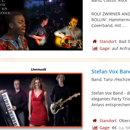
Band, Classic Rock
ROLF ZWIRNER AND
ROLLIN'. Hammermäß
Coverband, mit ...
Standort:
Bad 
Gage:
auf Anfr
Stefan Vox Ban
Band, Tanz-/Hochze
Stefan Vox Band - 
elegantes Party Tri
Anlass entsprechend
Standort:
Oberu
Gage:
€€
(ca. 50