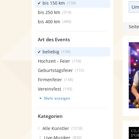
bis 150 km
(158)
Umk
bis 250 km
(314)
bis 400 km
(486)
Seite
Art des Events
beliebig
(158)
Hochzeit - Feier
(154)
Geburtstagsfeier
(155)
Firmenfeier
(148)
Vereinsfest
(140)
Mehr anzeigen
Kategorien
Alle Künstler
(1218)
Live-Musiker
(850)