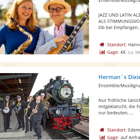
Ensemble/Musikgru
JAZZ UND LATIN 
ALS STIMMUNGSVO
Ob bei Empfängen, G
Standort:
Hann
Gage:
€€
(ca. 50
Herman`s Dixi
Ensemble/Musikgru
Nur fröhliche Gesi
mitgeklatscht, die F
nur bedeuten, ...
Standort:
Edemi
Gage:
auf Anfr