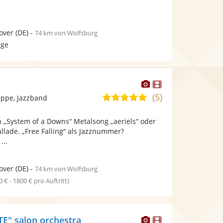
over
(DE)
-
74 km von Wolfsburg
age
Dieser
Dieser
Künstler
Künstler
(5)
5,0
ppe, Jazzband
stellt
stellt
von
Fotos
Videos
ch „System of a Downs“ Metalsong „aeriels“ oder
5
bereit.
bereit.
llade. „Free Falling“ als Jazznummer?
Sternen
...
over
(DE)
-
74 km von Wolfsburg
0 € - 1800 € pro Auftritt)
Dieser
Dieser
E" salon orchestra