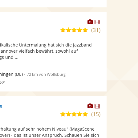
Dieser
Dieser
Künstler
Künstler
(31)
5,0
stellt
stellt
von
Fotos
Videos
ikalische Untermalung hat sich die Jazzband
5
bereit.
bereit.
nnover vielfach bewährt, sowohl auf
Sternen
s und ...
ingen
(DE)
-
72 km von Wolfsburg
age
Dieser
Dieser
s
Künstler
Künstler
(15)
5,0
stellt
stellt
von
Fotos
Videos
rhaltung auf sehr hohem Niveau" (MagaScene
5
bereit.
bereit.
ver) - das ist unser Anspruch. Schauen Sie sich
Sternen