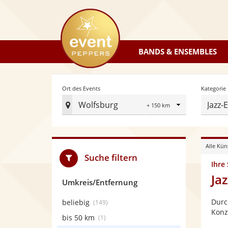
eventpeppers
BANDS & ENSEMBLES
Radius
Ort des Events
Kategorie
Wolfsburg
Jazz-
Ort
des
Events
Alle Kün
festlegen
Suche filtern
Ihre
Ja
Umkreis/Entfernung
Durc
beliebig
(149)
Konz
bis 50 km
(1)