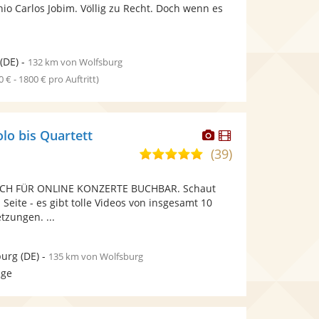
bereit.
bereit.
io Carlos Jobim. Völlig zu Recht. Doch wenn es
Sternen
(DE)
-
132 km von Wolfsburg
0 € - 1800 € pro Auftritt)
Dieser
Dieser
olo bis Quartett
Künstler
Künstler
(39)
5,0
stellt
stellt
von
Fotos
Videos
CH FÜR ONLINE KONZERTE BUCHBAR. Schaut
5
bereit.
bereit.
 Seite - es gibt tolle Videos von insgesamt 10
Sternen
tzungen. ...
urg
(DE)
-
135 km von Wolfsburg
age