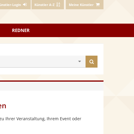
ünstler-Login
Künstler A-Z
Meine Künstler
REDNER
Künstler
finden
en
u Ihrer Veranstaltung, Ihrem Event oder