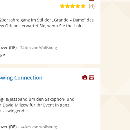
Künstler
Künstler
(4)
5,0
stellt
stellt
von
Fotos
Videos
 20er Jahre ganz im Stil der „Grande – Dame“ des
5
bereit.
bereit.
 Orleans erwartet Sie, wenn Sie the ’Lulu
Sternen
over
(DE)
-
74 km von Wolfsburg
age
Dieser
Dieser
Swing Connection
Künstler
Künstler
stellt
stellt
Fotos
Videos
ng- & Jazzband um den Saxophon- und
bereit.
bereit.
n David Milzow für Ihr Event in ganz
t- swingende ...
over
(DE)
-
74 km von Wolfsburg