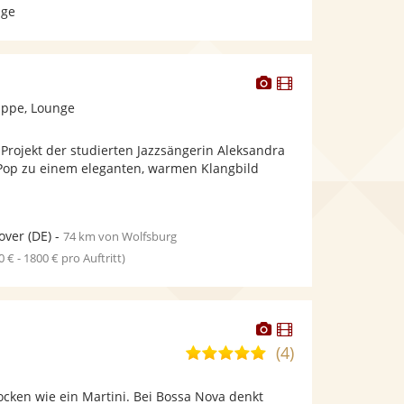
age
Dieser
Dieser
Künstler
Künstler
ppe, Lounge
stellt
stellt
Fotos
Videos
 Projekt der studierten Jazzsängerin Aleksandra
bereit.
bereit.
d Pop zu einem eleganten, warmen Klangbild
over
(DE)
-
74 km von Wolfsburg
0 € - 1800 € pro Auftritt)
Dieser
Dieser
Künstler
Künstler
(4)
4,9
stellt
stellt
von
Fotos
Videos
ocken wie ein Martini. Bei Bossa Nova denkt
5