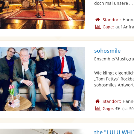
doch mal unsere ...
Standort:
Hann
Gage:
auf Anfr
sohosmile
Ensemble/Musikgru
Wie klingt eigentli
„Tom Pettys“ Rockba
sohosmiles Antwort 
Standort:
Hann
Gage:
€€
(ca. 50
the "LULU WHIT