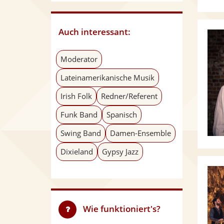
Auch interessant:
Moderator
Lateinamerikanische Musik
Irish Folk
Redner/Referent
Funk Band
Spanisch
Swing Band
Damen-Ensemble
Dixieland
Gypsy Jazz
Wie funktioniert's?