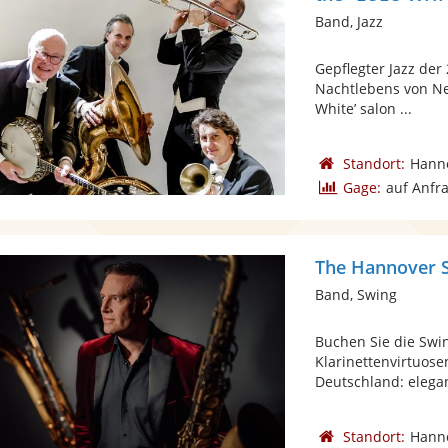
Band, Jazz
Gepflegter Jazz der
Nachtlebens von New
White’ salon ...
Standort:
Hann
Gage:
auf Anfr
The Hannover 
Band, Swing
Buchen Sie die Swi
Klarinettenvirtuose
Deutschland: elegan
Standort:
Hann