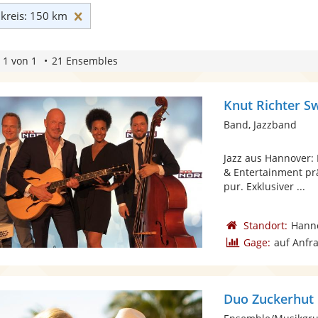
Umkreis: 150 km zurücksetzen
reis: 150 km
 1 von 1
21 Ensembles
Knut Richter S
Band, Jazzband
Jazz aus Hannover: 
& Entertainment pr
pur. Exklusiver ...
Standort:
Hann
Gage:
auf Anfr
Duo Zuckerhut