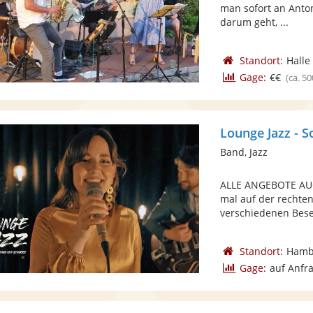
man sofort an Anton
darum geht, ...
Standort:
Halle
Gage:
€€
(ca. 50
Lounge Jazz - S
Band, Jazz
ALLE ANGEBOTE AU
mal auf der rechten
verschiedenen Bese
Standort:
Hamb
Gage:
auf Anfr