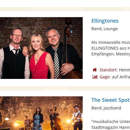
Ellingtones
Band, Lounge
Als niveauvolle mus
ELLINGTONES aus Ha
Empfängen, Meeting
Standort:
Hemm
Gage:
auf Anfr
The Sweet Spot
Band, Jazzband
"musikalische Unte
Stadtmagazin Hanno