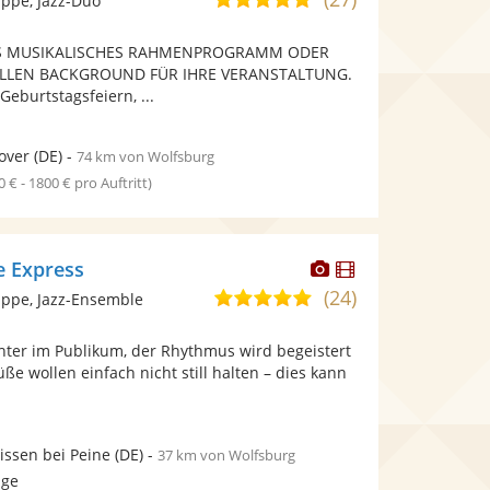
ppe, Jazz-Duo
stellt
stellt
von
Fotos
Videos
ALS MUSIKALISCHES RAHMENPROGRAMM ODER
5
bereit.
bereit.
LLEN BACKGROUND FÜR IHRE VERANSTALTUNG.
Sternen
eburtstagsfeiern, ...
over
(DE)
-
74 km von Wolfsburg
0 € - 1800 € pro Auftritt)
Dieser
Dieser
e Express
Künstler
Künstler
(24)
5,0
ppe, Jazz-Ensemble
stellt
stellt
von
Fotos
Videos
chter im Publikum, der Rhythmus wird begeistert
5
bereit.
bereit.
üße wollen einfach nicht still halten – dies kann
Sternen
ssen bei Peine
(DE)
-
37 km von Wolfsburg
age