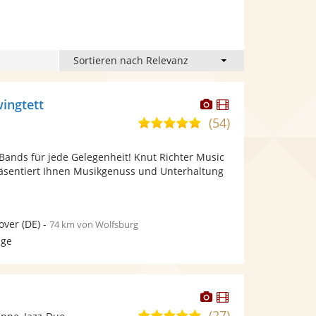
Dieser
Dieser
wingtett
Künstler
Künstler
(54)
5,0
stellt
stellt
von
Fotos
Videos
Bands für jede Gelegenheit! Knut Richter Music
5
bereit.
bereit.
äsentiert Ihnen Musikgenuss und Unterhaltung
Sternen
over
(DE)
-
74 km von Wolfsburg
age
Dieser
Dieser
Künstler
Künstler
(27)
5,0