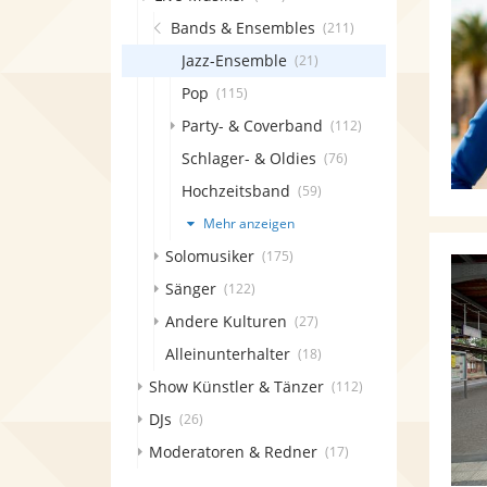
Bands & Ensembles
(211)
Jazz-Ensemble
(21)
Pop
(115)
Party- & Coverband
(112)
Schlager- & Oldies
(76)
Hochzeitsband
(59)
Mehr anzeigen
Solomusiker
(175)
Sänger
(122)
Andere Kulturen
(27)
Alleinunterhalter
(18)
Show Künstler & Tänzer
(112)
DJs
(26)
Moderatoren & Redner
(17)