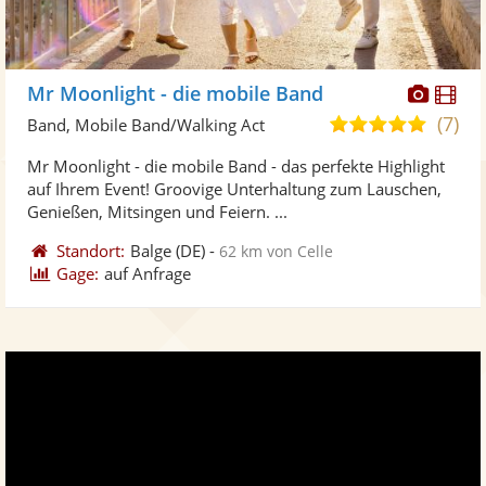
Diese
Di
Mr Moonlight - die mobile Band
Künst
Kü
(7)
5,0
Band, Mobile Band/Walking Act
stellt
ste
von
Mr Moonlight - die mobile Band - das perfekte Highlight
Fotos
Vi
5
auf Ihrem Event! Groovige Unterhaltung zum Lauschen,
bereit
ber
Sternen
Genießen, Mitsingen und Feiern. ...
Standort:
Balge
(DE)
-
62 km von Celle
Gage:
auf Anfrage