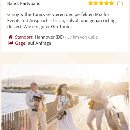
Künst
Kü
(1)
5,0
Band, Partyband
stellt
ste
von
Ginny & the Tonics servieren den perfekten Mix für
Fotos
Vi
5
Events mit Anspruch – frisch, stilvoll und genau richtig
bereit
ber
Sternen
dosiert. Wie ein guter Gin Tonic ...
Standort:
Hannover
(DE)
-
37 km von Celle
Gage:
auf Anfrage