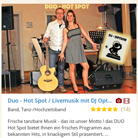
Diese
Di
Duo - Hot Spot / Livemusik mit DJ Option
Künst
Kü
(14)
5,0
Band, Tanz-/Hochzeitsband
stellt
ste
von
Frische tanzbare Musik - das ist unser Motto ! das DUO
Fotos
Vi
5
Hot Spot bietet Ihnen ein frisches Programm aus
bereit
ber
Sternen
bekannten Hits, in knackigem Stil präsentiert. ...