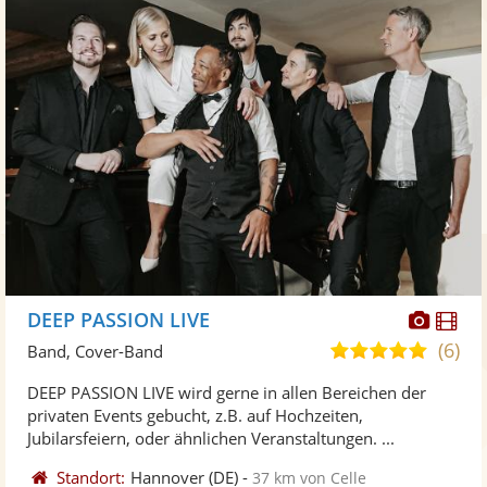
Diese
Di
DEEP PASSION LIVE
Künst
Kü
(6)
5,0
Band, Cover-Band
stellt
ste
von
DEEP PASSION LIVE wird gerne in allen Bereichen der
Fotos
Vi
5
privaten Events gebucht, z.B. auf Hochzeiten,
bereit
ber
Sternen
Jubilarsfeiern, oder ähnlichen Veranstaltungen. ...
Standort:
Hannover
(DE)
-
37 km von Celle