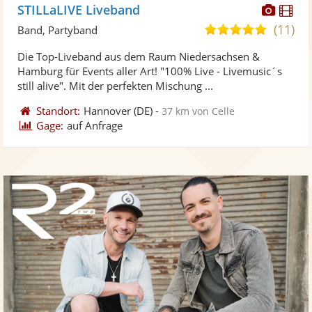
Diese
Di
STILLaLIVE Liveband
Künst
Kü
(11)
5,0
Band, Partyband
stellt
ste
von
Die Top-Liveband aus dem Raum Niedersachsen &
Fotos
Vi
5
Hamburg für Events aller Art! "100% Live - Livemusic´s
bereit
ber
Sternen
still alive". Mit der perfekten Mischung ...
Standort:
Hannover
(DE)
-
37 km von Celle
Gage:
auf Anfrage