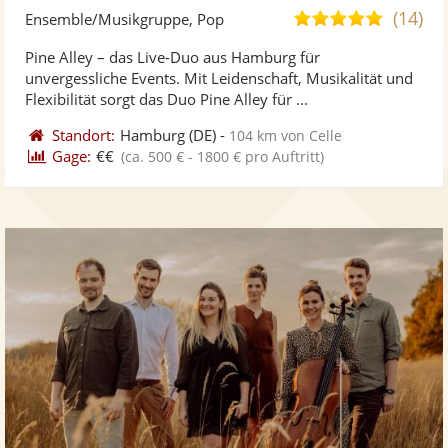
Künst
Kü
(14)
5,0
Ensemble/Musikgruppe, Pop
stellt
ste
von
Pine Alley – das Live-Duo aus Hamburg für
Fotos
Vi
5
unvergessliche Events. Mit Leidenschaft, Musikalität und
bereit
ber
Sternen
Flexibilität sorgt das Duo Pine Alley für ...
Standort:
Hamburg
(DE)
-
104 km von Celle
Gage:
€€
(ca. 500 € - 1800 € pro Auftritt)