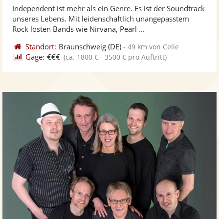
von
Independent ist mehr als ein Genre. Es ist der Soundtrack
Fotos
Vi
5
unseres Lebens. Mit leidenschaftlich unangepasstem
bereit
ber
Sternen
Rock lösten Bands wie Nirvana, Pearl ...
Standort:
Braunschweig
(DE)
-
49 km von Celle
Gage:
€€€
(ca. 1800 € - 3500 € pro Auftritt)