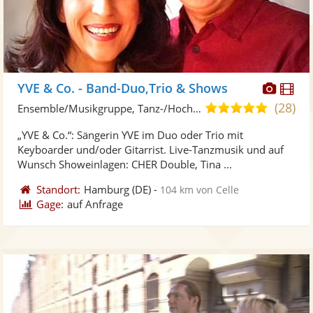
Diese
Di
YVE & Co. - Band-Duo,Trio & Shows
Künst
Kü
(28)
5,0
Ensemble/Musikgruppe, Tanz-/Hochzeitsband
stellt
ste
von
„YVE & Co.“: Sängerin YVE im Duo oder Trio mit
Fotos
Vi
5
Keyboarder und/oder Gitarrist. Live-Tanzmusik und auf
bereit
ber
Sternen
Wunsch Showeinlagen: CHER Double, Tina ...
Standort:
Hamburg
(DE)
-
104 km von Celle
Gage:
auf Anfrage