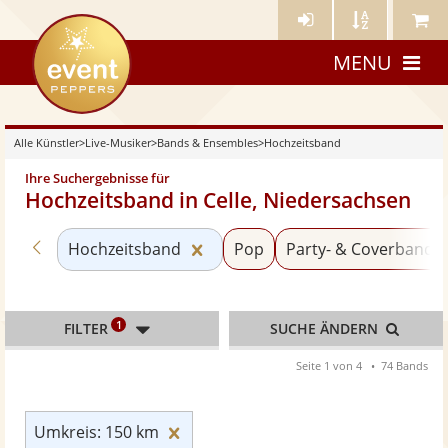
Künstler-
Künstler
Meine
eventpeppers
Login
A-
Künstle
MENU
Z
Alle Künstler
>
Live-Musiker
>
Bands & Ensembles
>
Hochzeitsband
Ihre Suchergebnisse für
Hochzeitsband in Celle, Niedersachsen
Zurück zu «Bands & Ensembles»
Kategorie «Hochzeitsband» zur
Hochzeitsband
Pop
Party- & Coverband
1
FILTER
SUCHE ÄNDERN
Seite 1 von 4
74 Bands
Umkreis: 150 km zurücksetzen
Umkreis: 150 km