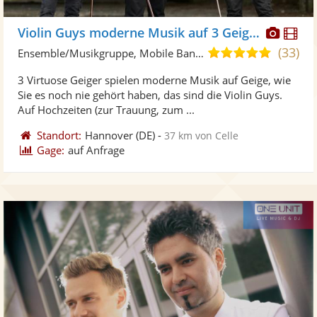
Diese
Di
Violin Guys moderne Musik auf 3 Geigen
Künst
Kü
(33)
5,0
Ensemble/Musikgruppe, Mobile Band/Walking Act
stellt
ste
von
3 Virtuose Geiger spielen moderne Musik auf Geige, wie
Fotos
Vi
5
Sie es noch nie gehört haben, das sind die Violin Guys.
bereit
ber
Sternen
Auf Hochzeiten (zur Trauung, zum ...
Standort:
Hannover
(DE)
-
37 km von Celle
Gage:
auf Anfrage