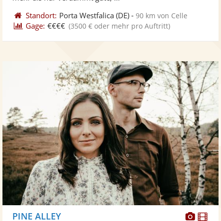
Standort:
Porta Westfalica
(DE)
-
90 km von Celle
Gage:
€€€€
(3500 € oder mehr pro Auftritt)
Diese
Di
PINE ALLEY