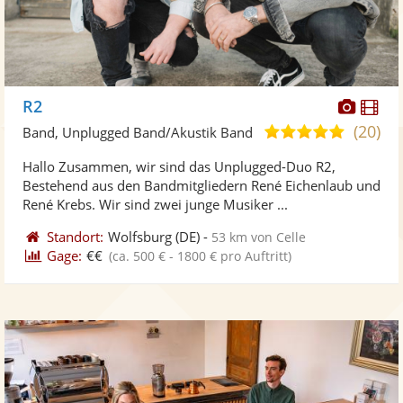
Diese
Di
R2
Künst
Kü
(20)
5,0
Band, Unplugged Band/Akustik Band
stellt
ste
von
Hallo Zusammen, wir sind das Unplugged-Duo R2,
Fotos
Vi
5
Bestehend aus den Bandmitgliedern René Eichenlaub und
bereit
ber
Sternen
René Krebs. Wir sind zwei junge Musiker ...
Standort:
Wolfsburg
(DE)
-
53 km von Celle
Gage:
€€
(ca. 500 € - 1800 € pro Auftritt)