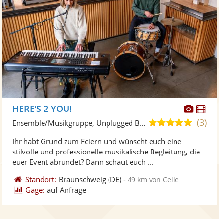
Diese
Di
HERE‘S 2 YOU!
Künst
Kü
(3)
5,0
Ensemble/Musikgruppe, Unplugged Band/Akustik Band
stellt
ste
von
Ihr habt Grund zum Feiern und wünscht euch eine
Fotos
Vi
5
stilvolle und professionelle musikalische Begleitung, die
bereit
ber
Sternen
euer Event abrundet? Dann schaut euch ...
Standort:
Braunschweig
(DE)
-
49 km von Celle
Gage:
auf Anfrage