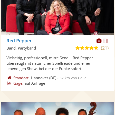
Diese
Di
Red Pepper
Künst
Kü
(21)
5,0
Band, Partyband
stellt
ste
von
Vielseitig, professionell, mitreißend... Red Pepper
Fotos
Vi
5
überzeugt mit natürlicher Spielfreude und einer
bereit
ber
Sternen
lebendigen Show, bei der der Funke sofort ...
Standort:
Hannover
(DE)
-
37 km von Celle
Gage:
auf Anfrage