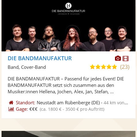
Diese
Di
DIE BANDMANUFAKTUR
Künst
Kü
(23)
5,0
Band, Cover-Band
stellt
ste
von
DIE BANDMANUFAKTUR – Passend für jedes Event! DIE
Fotos
Vi
5
BANDMANUFAKTUR setzt sich zusammen aus den
bereit
ber
Sternen
Musiker:innen Hellena, Jochen, Alex, Jan, Stefan, ...
Standort:
Neustadt am Rübenberge
(DE)
-
44 km von Celle
Gage:
€€€
(ca. 1800 € - 3500 € pro Auftritt)