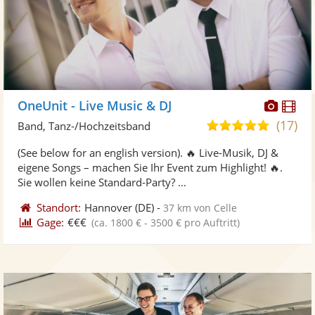
Diese
Di
OneUnit - Live Music & DJ
Künst
Kü
(17)
4,9
Band, Tanz-/Hochzeitsband
stellt
ste
von
(See below for an english version). 🔥 Live-Musik, DJ &
Fotos
Vi
5
eigene Songs – machen Sie Ihr Event zum Highlight! 🔥.
bereit
ber
Sternen
Sie wollen keine Standard-Party? ...
Standort:
Hannover
(DE)
-
37 km von Celle
Gage:
€€€
(ca. 1800 € - 3500 € pro Auftritt)