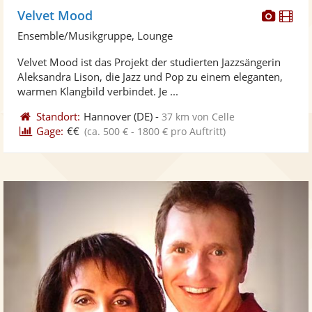
Diese
Di
Velvet Mood
Künst
Kü
Ensemble/Musikgruppe, Lounge
stellt
ste
Velvet Mood ist das Projekt der studierten Jazzsängerin
Fotos
Vi
Aleksandra Lison, die Jazz und Pop zu einem eleganten,
bereit
ber
warmen Klangbild verbindet. Je ...
Standort:
Hannover
(DE)
-
37 km von Celle
Gage:
€€
(ca. 500 € - 1800 € pro Auftritt)