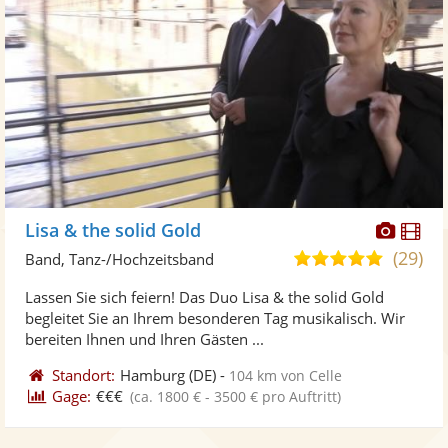
Diese
Di
Lisa & the solid Gold
Künst
Kü
(29)
5,0
Band, Tanz-/Hochzeitsband
stellt
ste
von
Lassen Sie sich feiern! Das Duo Lisa & the solid Gold
Fotos
Vi
5
begleitet Sie an Ihrem besonderen Tag musikalisch. Wir
bereit
ber
Sternen
bereiten Ihnen und Ihren Gästen ...
Standort:
Hamburg
(DE)
-
104 km von Celle
Gage:
€€€
(ca. 1800 € - 3500 € pro Auftritt)