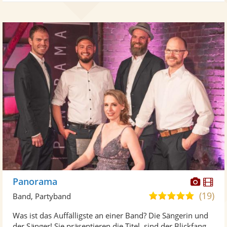
Diese
Di
Panorama
Künst
Kü
(19)
5,0
Band, Partyband
stellt
ste
von
Was ist das Auffälligste an einer Band? Die Sängerin und
Fotos
Vi
5
der Sänger! Sie präsentieren die Titel, sind der Blickfang