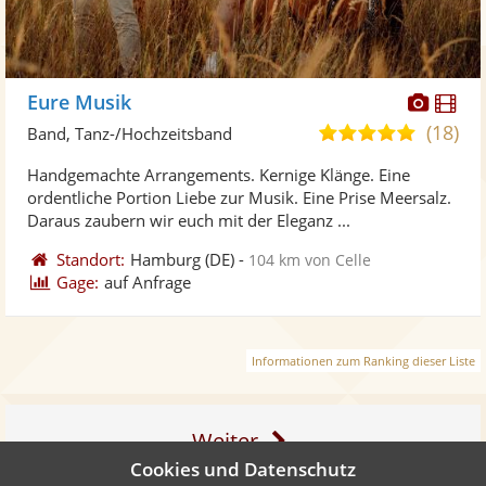
Diese
Di
Eure Musik
Künst
Kü
(18)
5,0
Band, Tanz-/Hochzeitsband
stellt
ste
von
Handgemachte Arrangements. Kernige Klänge. Eine
Fotos
Vi
5
ordentliche Portion Liebe zur Musik. Eine Prise Meersalz.
bereit
ber
Sternen
Daraus zaubern wir euch mit der Eleganz ...
Standort:
Hamburg
(DE)
-
104 km von Celle
Gage:
auf Anfrage
Informationen zum Ranking dieser Liste
Weiter
Cookies und Datenschutz