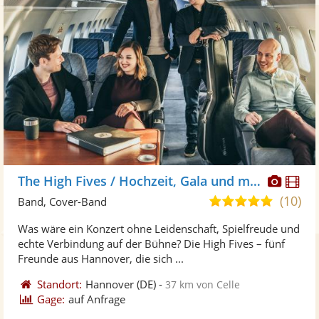
Diese
Di
The High Fives / Hochzeit, Gala und mehr
Künst
Kü
(10)
5,0
Band, Cover-Band
stellt
ste
von
Was wäre ein Konzert ohne Leidenschaft, Spielfreude und
Fotos
Vi
5
echte Verbindung auf der Bühne? Die High Fives – fünf
bereit
ber
Sternen
Freunde aus Hannover, die sich ...
Standort:
Hannover
(DE)
-
37 km von Celle
Gage:
auf Anfrage