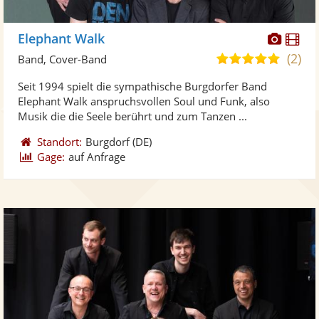
Diese
Di
Elephant Walk
Künst
Kü
(2)
5,0
Band, Cover-Band
stellt
ste
von
Seit 1994 spielt die sympathische Burgdorfer Band
Fotos
Vi
5
Elephant Walk anspruchsvollen Soul und Funk, also
bereit
ber
Sternen
Musik die die Seele berührt und zum Tanzen ...
Standort:
Burgdorf
(DE)
Gage:
auf Anfrage