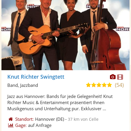
Diese
Di
Knut Richter Swingtett
Künst
Kü
(54)
5,0
Band, Jazzband
stellt
ste
von
Jazz aus Hannover: Bands für jede Gelegenheit! Knut
Fotos
Vi
5
Richter Music & Entertainment präsentiert Ihnen
bereit
ber
Sternen
Musikgenuss und Unterhaltung pur. Exklusiver ...
Standort:
Hannover
(DE)
-
37 km von Celle
Gage:
auf Anfrage