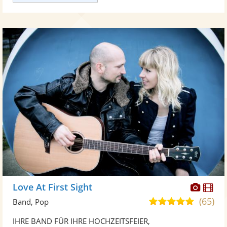
Diese
Di
Love At First Sight
Künst
Kü
(65)
5,0
Band, Pop
stellt
ste
von
IHRE BAND FÜR IHRE HOCHZEITSFEIER,
Fotos
Vi
5