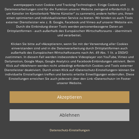
eventpeppers nutzt Cookies und Tracking-Technologien. Einige Cookies und
Datenverarbeitungen sind für die Funktion unserer Website zwingend erforderlich (z. B.
um Künstler im Künstlerkorb "Meine Künstler" zu sammeln), andere helfen uns, Ihnen
einen optimierten und individualisierten Service zu bieten. Wir binden so auch Tools
Auch interessant:
externer Dienstleister wie z. B. Google, Facebook und Vimeo auf unserer Website ein.
Durch die Einbindung dieser Tools werden personenbezogene Daten an
Drittplattformen - auch außerhalb des Europäischen Wirtschaftsraums - übermittelt
und verarbeitet.
Rock
Top 40
Alternative Band
Tanz- & Showband
Klicken Sie bitte auf «Akzeptieren», wenn Sie mit der Verwendung aller Cookies
einverstanden sind und in die Datenverarbeitung durch Drittplattformen auch
außerhalb des Europäischen Wirtschaftsraums nach Art. 49 Abs. 1 lit. a DSGVO
zustimmen. In diesem Fall werden insbesondere Videoplayer von YouTube, Vimeo und
Dailymotion, Google Maps, Google Analytics und Facebook-Einbindungen aktiviert. Beim
Klick auf «Ablehnen» werden nicht unbedingt erforderlich Cookies und Tools externer
Dienstleister deaktiviert. Durch einen Klick auf «Datenschutz-Einstellungen» können Sie
individuelle Einstellungen treffen und bereits erteilte Einwilligungen widerrufen. Diese
Wie funktioniert's?
Einstellungen erreichen Sie auch jederzeit über den Link «Datenschutz» im Footer
unserer Website.
1. Kostenlos anfragen
Akzeptieren
Starten Sie mit dem Button 'Kostenlos anfragen' eine Anfrage an die für
Sie interessanten Bands - also z. B. bestimmte Hochzeitsbands. Diesen
Button finden Sie auf den jeweiligen Künstler-Profil-Seiten der Musiker.
Ablehnen
2. Angebote erhalten & Details besprechen
Datenschutz-Einstellungen
Sie erhalten Angebote Ihrer angefragten Hochzeitsbands. Nutzen Sie