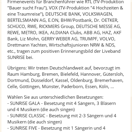
Firmenevents für Branchenführer wie RTL (TV-Produktion
"Bauer sucht Frau"), VOX (TV-Produktion "4 Hochzeiten &
eine Traumreise"), DEUTSCHE BANK, VOLKSWAGEN,
BERTELSMANN AG, E.ON, BHW/Postbank, Dr. OETKER,
SCHÜCO, RWE, RICKMERS Group, DEUTSCHE MESSE AG,
REWE, METRO, IKEA, ALDIANA Clubs, ABB AG, HAZ, AKF
Bank, Liz Mohn, GERRY WEBER AG, TRUMPF, VOLVO,
Drettmann Yachten, Wirtschaftsjunioren NRW & NDS,
etc., tragen zum positiven Erinnerungsbild der Liveband
SUNRISE bei.
Übrigens: Wir treten Deutschlandweit auf, bevorzugt im
Raum Hamburg, Bremen, Bielefeld, Hannover, Gütersloh,
Dortmund, Düsseldorf, Kassel, Oldenburg, Bremerhaven,
Celle, Göttingen, Münster, Paderborn, Essen, Köln, ...
Wählen Sie aus unterschiedlichen Besetzungen:
- SUNRISE GALA - Besetzung mit 4 Sängern, 3 Bläsern
und 4 Musikern (die auch singen)
- SUNRISE CLASSIC - Besetzung mit 2-3 Sängern und 4
Musikern (die auch singen)
- SUNRISE FIVE - Besetzung mit 1 Sängerin und 4