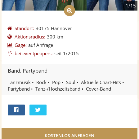
1/15
Standort:
30175 Hannover
Aktionsradius:
300 km
Gage:
auf Anfrage
bei eventpeppers:
seit 1/2015
Band, Partyband
Tanzmusik
Rock
Pop
Soul
Aktuelle Chart-Hits
Partyband
Tanz-/Hochzeitsband
Cover-Band
Bei
Twittern
Facebook
teilen