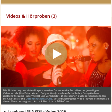
Videos & Hörproben (3)
Mit Aktivierung des Video-Players werden Daten an die Betreiber der jeweiligen
Videoportale (YouTube, Vimeo, Dailymotion) - auch außerhalb des Europäischen
Wirtschaftsraums - übermittelt und verarbeitet. Diese können auch personenbezogen
sein, Details siehe
Datenschutzerklärung
. Mit Aktivierung des Video-Players stimmen Sie
dieser Verarbeitung nach Art. 49 Abs. 1 lit. a DSGVO zu.
Liveband SUNRISE - Video 2016