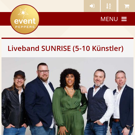
Künstler-
Künstler
Meine
eventpeppers
Login
A-
Künstle
MENU
Z
Liveband SUNRISE (5-10 Künstler)