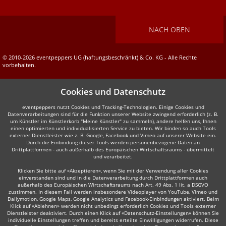
NACH OBEN
© 2010-2026 eventpeppers UG (haftungsbeschränkt) & Co. KG - Alle Rechte
vorbehalten.
Cookies und Datenschutz
eventpeppers nutzt Cookies und Tracking-Technologien. Einige Cookies und
Datenverarbeitungen sind für die Funktion unserer Website zwingend erforderlich (z. B.
um Künstler im Künstlerkorb "Meine Künstler" zu sammeln), andere helfen uns, Ihnen
einen optimierten und individualisierten Service zu bieten. Wir binden so auch Tools
externer Dienstleister wie z. B. Google, Facebook und Vimeo auf unserer Website ein.
Durch die Einbindung dieser Tools werden personenbezogene Daten an
Drittplattformen - auch außerhalb des Europäischen Wirtschaftsraums - übermittelt
und verarbeitet.
Klicken Sie bitte auf «Akzeptieren», wenn Sie mit der Verwendung aller Cookies
einverstanden sind und in die Datenverarbeitung durch Drittplattformen auch
außerhalb des Europäischen Wirtschaftsraums nach Art. 49 Abs. 1 lit. a DSGVO
zustimmen. In diesem Fall werden insbesondere Videoplayer von YouTube, Vimeo und
Dailymotion, Google Maps, Google Analytics und Facebook-Einbindungen aktiviert. Beim
Klick auf «Ablehnen» werden nicht unbedingt erforderlich Cookies und Tools externer
Dienstleister deaktiviert. Durch einen Klick auf «Datenschutz-Einstellungen» können Sie
individuelle Einstellungen treffen und bereits erteilte Einwilligungen widerrufen. Diese