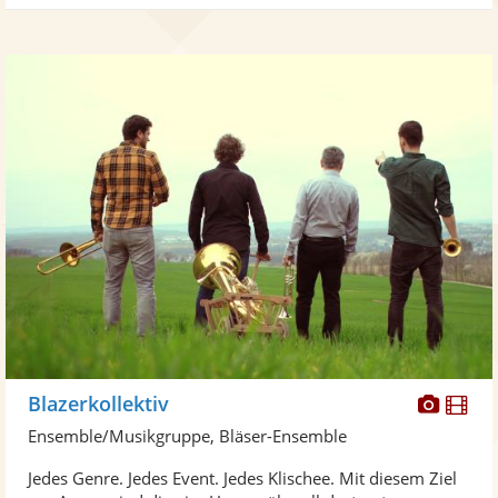
Diese
Di
Blazerkollektiv
Künst
Kü
Ensemble/Musikgruppe, Bläser-Ensemble
stellt
ste
Jedes Genre. Jedes Event. Jedes Klischee. Mit diesem Ziel
Fotos
Vi