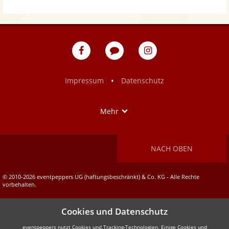
eventpeppers
Blog
eventpeppers
auf
auf
Facebook
Instagram
•
Impressum
Datenschutz
Show
Mehr
NACH OBEN
© 2010-2026 eventpeppers UG (haftungsbeschränkt) & Co. KG - Alle Rechte
vorbehalten.
Cookies und Datenschutz
eventpeppers nutzt Cookies und Tracking-Technologien. Einige Cookies und