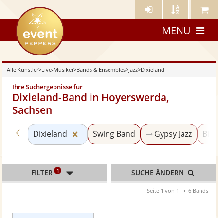
Künstler-
Künstler
Meine
eventpeppers
Login
A-
Künstle
MENU
Z
Alle Künstler
>
Live-Musiker
>
Bands & Ensembles
>
Jazz
>
Dixieland
Ihre Suchergebnisse für
Dixieland-Band in Hoyerswerda,
Sachsen
Zurück zu «Jazz»
Kategorie «Dixieland» zurücksetzen
Dixieland
Swing Band
Gypsy Jazz
Big
1
FILTER
SUCHE ÄNDERN
Seite 1 von 1
6 Bands