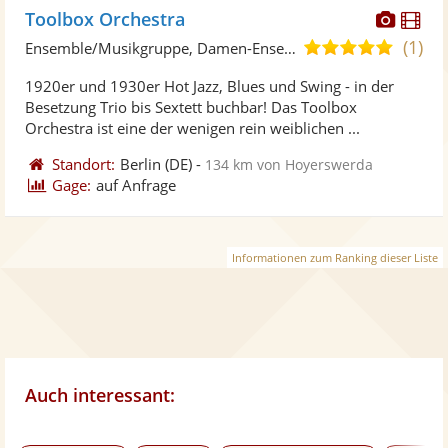
Diese
Di
Toolbox Orchestra
Künst
Kü
(1)
5,0
Ensemble/Musikgruppe, Damen-Ensemble
stellt
ste
von
1920er und 1930er Hot Jazz, Blues und Swing - in der
Fotos
Vi
5
Besetzung Trio bis Sextett buchbar! Das Toolbox
bereit
ber
Sternen
Orchestra ist eine der wenigen rein weiblichen ...
Standort:
Berlin
(DE)
-
134 km von Hoyerswerda
Gage:
auf Anfrage
Informationen zum Ranking dieser Liste
Auch interessant: