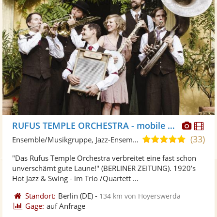
Diese
Di
RUFUS TEMPLE ORCHESTRA - mobile Band
Künst
Kü
(33)
5,0
Ensemble/Musikgruppe, Jazz-Ensemble
stellt
ste
von
"Das Rufus Temple Orchestra verbreitet eine fast schon
Fotos
Vi
5
unverschämt gute Laune!" (BERLINER ZEITUNG). 1920’s
bereit
ber
Sternen
Hot Jazz & Swing - im Trio /Quartett ...
Standort:
Berlin
(DE)
-
134 km von Hoyerswerda
Gage:
auf Anfrage