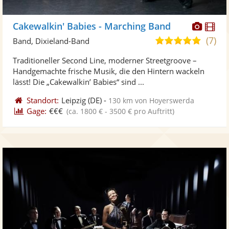
Diese
Di
Cakewalkin' Babies - Marching Band
Künst
Kü
(7)
5,0
Band, Dixieland-Band
stellt
ste
von
Traditioneller Second Line, moderner Streetgroove –
Fotos
Vi
5
Handgemachte frische Musik, die den Hintern wackeln
bereit
ber
Sternen
lässt! Die „Cakewalkin’ Babies“ sind ...
Standort:
Leipzig
(DE)
-
130 km von Hoyerswerda
Gage:
€€€
(ca. 1800 € - 3500 € pro Auftritt)