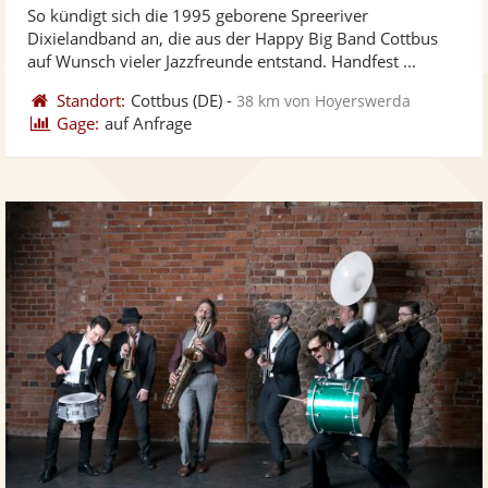
So kündigt sich die 1995 geborene Spreeriver
Fotos
Vi
5
Dixielandband an, die aus der Happy Big Band Cottbus
bereit
ber
Sternen
auf Wunsch vieler Jazzfreunde entstand. Handfest ...
Standort:
Cottbus
(DE)
-
38 km von Hoyerswerda
Gage:
auf Anfrage