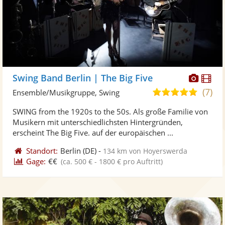
Diese
Di
Swing Band Berlin | The Big Five
Künst
Kü
(7)
5,0
Ensemble/Musikgruppe, Swing
stellt
ste
von
SWING from the 1920s to the 50s. Als große Familie von
Fotos
Vi
5
Musikern mit unterschiedlichsten Hintergründen,
bereit
ber
Sternen
erscheint The Big Five. auf der europäischen ...
Standort:
Berlin
(DE)
-
134 km von Hoyerswerda
Gage:
€€
(ca. 500 € - 1800 € pro Auftritt)