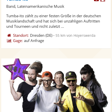
Künst
Kü
Band, Lateinamerikanische Musik
stellt
ste
Tumba-ito zählt zu einer festen Größe in der deutschen
Fotos
Vi
Musiklandschaft und hat sich bei unzähligen Auftritten
bereit
ber
und Tourneen und nicht zuletzt ...
Standort:
Dresden
(DE)
-
55 km von Hoyerswerda
Gage:
auf Anfrage