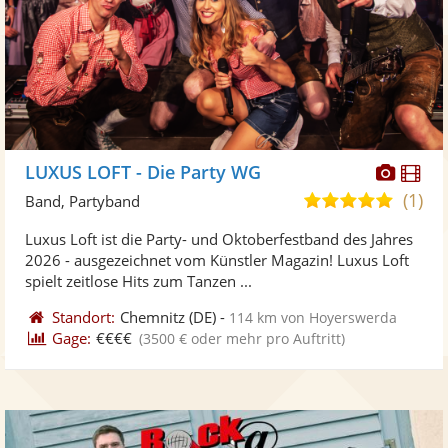
Diese
Di
LUXUS LOFT - Die Party WG
Künst
Kü
(1)
5,0
Band, Partyband
stellt
ste
von
Luxus Loft ist die Party- und Oktoberfestband des Jahres
Fotos
Vi
5
2026 - ausgezeichnet vom Künstler Magazin! Luxus Loft
bereit
ber
Sternen
spielt zeitlose Hits zum Tanzen ...
Standort:
Chemnitz
(DE)
-
114 km von Hoyerswerda
Gage:
€€€€
(3500 € oder mehr pro Auftritt)