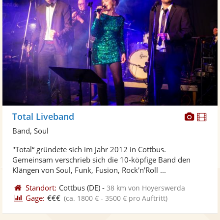
Diese
Di
Total Liveband
Künst
Kü
Band, Soul
stellt
ste
"Total“ gründete sich im Jahr 2012 in Cottbus.
Fotos
Vi
Gemeinsam verschrieb sich die 10-köpfige Band den
bereit
ber
Klängen von Soul, Funk, Fusion, Rock'n'Roll ...
Standort:
Cottbus
(DE)
-
38 km von Hoyerswerda
Gage:
€€€
(ca. 1800 € - 3500 € pro Auftritt)