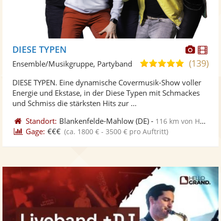
Diese
Di
DIESE TYPEN
Künst
Kü
(139)
5,0
Ensemble/Musikgruppe, Partyband
stellt
ste
von
DIESE TYPEN. Eine dynamische Covermusik-Show voller
Fotos
Vi
5
Energie und Ekstase, in der Diese Typen mit Schmackes
bereit
ber
Sternen
und Schmiss die stärksten Hits zur ...
Standort:
Blankenfelde-Mahlow
(DE)
-
116 km von Hoyerswerda
Gage:
€€€
(ca. 1800 € - 3500 € pro Auftritt)