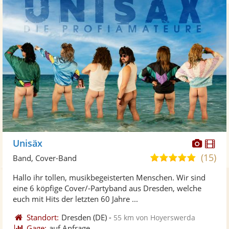
Diese
Di
Unisäx
Künst
Kü
(15)
4,9
Band, Cover-Band
stellt
ste
von
Hallo ihr tollen, musikbegeisterten Menschen. Wir sind
Fotos
Vi
5
eine 6 köpfige Cover/-Partyband aus Dresden, welche
bereit
ber
Sternen
euch mit Hits der letzten 60 Jahre ...
Standort:
Dresden
(DE)
-
55 km von Hoyerswerda
Gage:
auf Anfrage