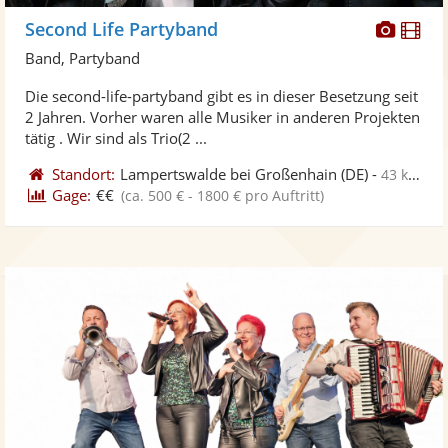
Diese
Di
Second Life Partyband
Künst
Kü
Band, Partyband
stellt
ste
Die second-life-partyband gibt es in dieser Besetzung seit
Fotos
Vi
2 Jahren. Vorher waren alle Musiker in anderen Projekten
bereit
ber
tätig . Wir sind als Trio(2 ...
Standort:
Lampertswalde bei Großenhain
(DE)
-
43 km von Hoyerswerda
Gage:
€€
(ca. 500 € - 1800 € pro Auftritt)