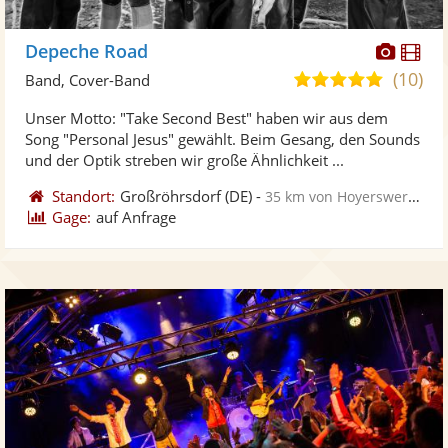
Diese
Di
Depeche Road
Künst
Kü
(10)
5,0
Band, Cover-Band
stellt
ste
von
Unser Motto: "Take Second Best" haben wir aus dem
Fotos
Vi
5
Song "Personal Jesus" gewählt. Beim Gesang, den Sounds
bereit
ber
Sternen
und der Optik streben wir große Ähnlichkeit ...
Standort:
Großröhrsdorf
(DE)
-
35 km von Hoyerswerda
Gage:
auf Anfrage