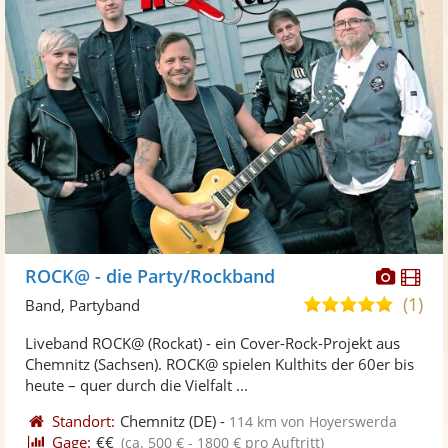
Diese
Di
ROCK@ - die Party/Rockband
Künst
Kü
(1)
5,0
Band, Partyband
stellt
ste
von
Liveband ROCK@ (Rockat) - ein Cover-Rock-Projekt aus
Fotos
Vi
5
Chemnitz (Sachsen). ROCK@ spielen Kulthits der 60er bis
bereit
ber
Sternen
heute – quer durch die Vielfalt ...
Standort:
Chemnitz
(DE)
-
114 km von Hoyerswerda
Gage:
€€
(ca. 500 € - 1800 € pro Auftritt)