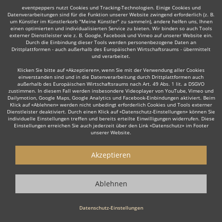
Weiter
eventpeppers nutzt Cookies und Tracking-Technologien. Einige Cookies und
Datenverarbeitungen sind für die Funktion unserer Website zwingend erforderlich (z. B.
um Künstler im Künstlerkorb "Meine Künstler" zu sammeln), andere helfen uns, Ihnen
einen optimierten und individualisierten Service zu bieten. Wir binden so auch Tools
externer Dienstleister wie z. B. Google, Facebook und Vimeo auf unserer Website ein.
Durch die Einbindung dieser Tools werden personenbezogene Daten an
Drittplattformen - auch außerhalb des Europäischen Wirtschaftsraums - übermittelt
Auch interessant:
und verarbeitet.
Klicken Sie bitte auf «Akzeptieren», wenn Sie mit der Verwendung aller Cookies
einverstanden sind und in die Datenverarbeitung durch Drittplattformen auch
außerhalb des Europäischen Wirtschaftsraums nach Art. 49 Abs. 1 lit. a DSGVO
Rock
Top 40
Alternative Band
Tanz- & Showband
zustimmen. In diesem Fall werden insbesondere Videoplayer von YouTube, Vimeo und
Dailymotion, Google Maps, Google Analytics und Facebook-Einbindungen aktiviert. Beim
Klick auf «Ablehnen» werden nicht unbedingt erforderlich Cookies und Tools externer
Dienstleister deaktiviert. Durch einen Klick auf «Datenschutz-Einstellungen» können Sie
individuelle Einstellungen treffen und bereits erteilte Einwilligungen widerrufen. Diese
Einstellungen erreichen Sie auch jederzeit über den Link «Datenschutz» im Footer
unserer Website.
Wie funktioniert's?
Akzeptieren
1. Kostenlos anfragen
Ablehnen
Starten Sie mit dem Button 'Kostenlos anfragen' eine Anfrage an die für
Sie interessanten Bands - also z. B. bestimmte Partybands &
Coverbands. Diesen Button finden Sie auf den jeweiligen Künstler-
Datenschutz-Einstellungen
Profil-Seiten der Musiker.