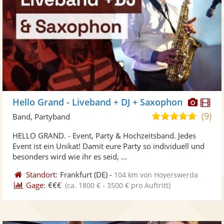
Diese
Di
Hello Grand - Liveband + DJ + Saxophon
Künst
Kü
(9)
5,0
Band, Partyband
stellt
ste
von
HELLO GRAND. - Event, Party & Hochzeitsband. Jedes
Fotos
Vi
5
Event ist ein Unikat! Damit eure Party so individuell und
bereit
ber
Sternen
besonders wird wie ihr es seid, ...
Standort:
Frankfurt
(DE)
-
104 km von Hoyerswerda
Gage:
€€€
(ca. 1800 € - 3500 € pro Auftritt)