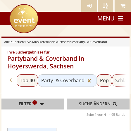
Künstler-
Künstler
Meine
eventpeppers
Login
A-
Künstle
MENU
Z
Alle Künstler
>
Live-Musiker
>
Bands & Ensembles
>
Party- & Coverband
Ihre Suchergebnisse für
Partyband & Coverband in
Hoyerswerda, Sachsen
Zurück zu «Bands & Ensembles»
Kategorie «Party
Top 40
Party- & Coverband
Pop
Schlage
1
FILTER
SUCHE ÄNDERN
Seite 1 von 4
95 Bands