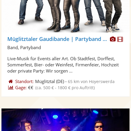
Diese
Di
Müglitztaler Gaudibande | Partyband Saitensprung
Künst
Kü
Band, Partyband
stellt
ste
Live-Musik für Events aller Art. Ob Stadtfest, Dorffest,
Fotos
Vi
Sommerfest, Bier- oder Weinfest, Firmenfeier, Hochzeit
bereit
ber
oder private Party: Wir sorgen ...
Standort:
Müglitztal
(DE)
-
65 km von Hoyerswerda
Gage:
€€
(ca. 500 € - 1800 € pro Auftritt)