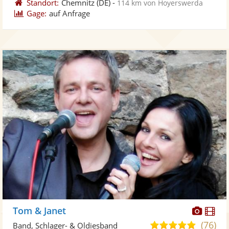
Standort:
Chemnitz
(DE)
-
114 km von Hoyerswerda
Gage:
auf Anfrage
Diese
Di
Tom & Janet
Künst
Kü
(76)
5,0
Band, Schlager- & Oldiesband