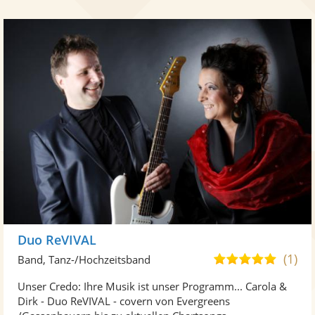
Duo ReVIVAL
(1)
4,8
Band, Tanz-/Hochzeitsband
von
Unser Credo: Ihre Musik ist unser Programm... Carola &
5
Dirk - Duo ReVIVAL - covern von Evergreens
Sternen