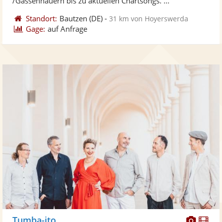
/Gassenhauern bis zu aktuellen Chartsongs. ...
Standort:
Bautzen
(DE)
-
31 km von Hoyerswerda
Gage:
auf Anfrage
Diese
Di
Tumba-ito