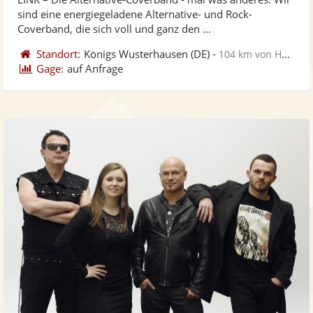
Fotos
Vi
sind eine energiegeladene Alternative- und Rock-
bereit
ber
Coverband, die sich voll und ganz den ...
Standort:
Königs Wusterhausen
(DE)
-
104 km von Hoyerswerda
Gage:
auf Anfrage