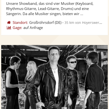
Unsere Showband, das sind vier Musiker (Keyboard,
Fotos
Vi
5
Rhythmus-Gitarre, Lead-Gitarre, Drums) und eine
bereit
ber
Sternen
Sängerin. Da alle Musiker singen, bieten wir ...
Standort:
Großröhrsdorf
(DE)
-
35 km von Hoyerswerda
Gage:
auf Anfrage