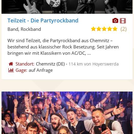
Diese
Di
Teilzeit - Die Partyrockband
Künst
Kü
(2)
5,0
Band, Rockband
stellt
ste
von
Wir sind Teilzeit, die Partyrockband aus Chemnitz –
Fotos
Vi
5
bestehend aus klassischer Rock Besetzung. Seit Jahren
bereit
ber
Sternen
bringen wir mit Klassikern von AC/DC, ...
Standort:
Chemnitz
(DE)
-
114 km von Hoyerswerda
Gage:
auf Anfrage