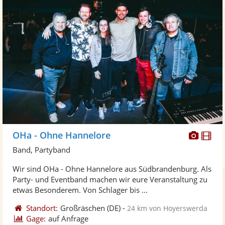
Diese
Di
OHa - Ohne Hannelore
Künst
Kü
Band, Partyband
stellt
ste
Wir sind OHa - Ohne Hannelore aus Südbrandenburg. Als
Fotos
Vi
Party- und Eventband machen wir eure Veranstaltung zu
bereit
ber
etwas Besonderem. Von Schlager bis ...
Standort:
Großräschen
(DE)
-
24 km von Hoyerswerda
Gage:
auf Anfrage