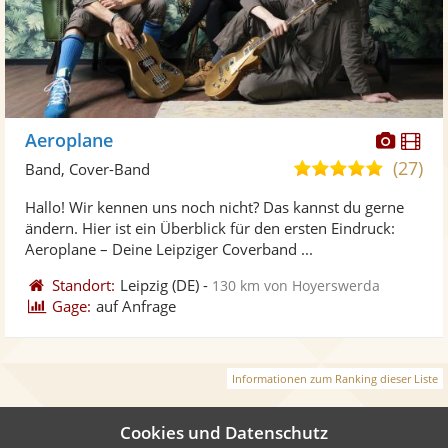
Diese
Di
Aeroplane
Künst
Kü
(27)
5,0
Band, Cover-Band
stellt
ste
von
Hallo! Wir kennen uns noch nicht? Das kannst du gerne
Fotos
Vi
5
ändern. Hier ist ein Überblick für den ersten Eindruck:
bereit
ber
Sternen
Aeroplane – Deine Leipziger Coverband ...
Standort:
Leipzig
(DE)
-
130 km von Hoyerswerda
Gage:
auf Anfrage
Informationen zum Ranking dieser Liste
Cookies und Datenschutz