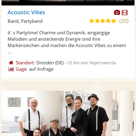
Diese
Di
Acoustic Vibes
Künst
Kü
(20)
5,0
Band, Partyband
stellt
ste
von
It´s Partytime! Charme und Dynamik, eingängige
Fotos
Vi
5
Melodien und ansteckende Energie sind ihre
bereit
ber
Sternen
Markenzeichen und machen die Acoustic Vibes zu einem
...
Standort:
Dresden
(DE)
-
55 km von Hoyerswerda
Gage:
auf Anfrage