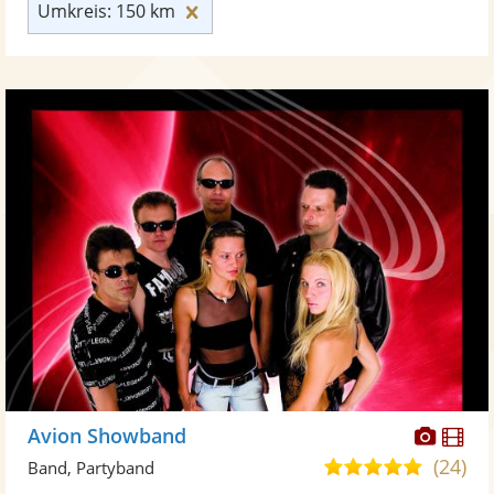
Umkreis: 150 km zurücksetzen
Umkreis: 150 km
Diese
Di
Avion Showband
Künst
Kü
(24)
4,9
Band, Partyband
stellt
ste
von