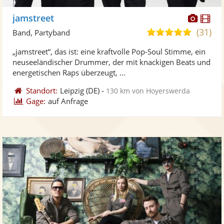
Diese
Di
jamstreet
Künst
Kü
(31)
5,0
Band, Partyband
stellt
ste
von
„jamstreet“, das ist: eine kraftvolle Pop-Soul Stimme, ein
Fotos
Vi
5
neuseeländischer Drummer, der mit knackigen Beats und
bereit
ber
Sternen
energetischen Raps überzeugt, ...
Standort:
Leipzig
(DE)
-
130 km von Hoyerswerda
Gage:
auf Anfrage