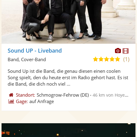
Diese
Di
Sound UP - Liveband
Künst
Kü
(1)
5,0
Band, Cover-Band
stellt
ste
von
Sound Up ist die Band, die genau diesen einen coolen
Fotos
Vi
5
Song spielt, den du heute erst im Radio gehört hast. Es ist
bereit
ber
Sternen
die Band, die dich noch viel ...
Standort:
Schmogrow-Fehrow
(DE)
-
46 km von Hoyerswerda
Gage:
auf Anfrage