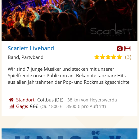
Diese
Di
Scarlett Liveband
Künst
Kü
(3)
5,0
Band, Partyband
stellt
ste
von
Wir sind 7 junge Musiker und stecken mit unserer
Fotos
Vi
5
Spielfreude unser Publikum an. Bekannte tanzbare Hits
bereit
ber
Sternen
aus allen Jahrzehnten der Pop- und Rockmusikgeschichte
...
Standort:
Cottbus
(DE)
-
38 km von Hoyerswerda
Gage:
€€€
(ca. 1800 € - 3500 € pro Auftritt)