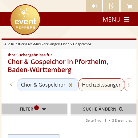
Künstler-
Künstler
Meine
eventpeppers
Login
A-
Künstle
MENU
Z
Alle Künstler
>
Live-Musiker
>
Sänger
>
Chor & Gospelchor
Ihre Suchergebnisse für
Chor & Gospelchor in Pforzheim,
Baden-Württemberg
Zurück zu «Sänger»
Kategorie «Chor & Gospelc
Chor & Gospelchor
Hochzeitssänger
Soul
1
FILTER
SUCHE ÄNDERN
Seite 1 von 1
3 Ensembles