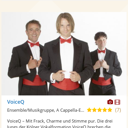
Diese
Di
VoiceQ
Künst
Kü
(7)
4,9
Ensemble/Musikgruppe, A Cappella-Ensemble
stellt
ste
von
VoiceQ – Mit Frack, Charme und Stimme pur. Die drei
Fotos
Vi
5
Jungs der Kölner Vokalformation VoiceQ brechen die