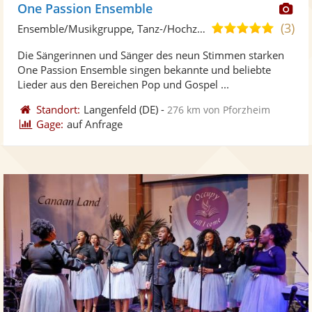
Di
One Passion Ensemble
Kü
(3)
4,9
Ensemble/Musikgruppe, Tanz-/Hochzeitsband
ste
von
Die Sängerinnen und Sänger des neun Stimmen starken
Fo
5
One Passion Ensemble singen bekannte und beliebte
ber
Sternen
Lieder aus den Bereichen Pop und Gospel ...
Standort:
Langenfeld
(DE)
-
276 km von Pforzheim
Gage:
auf Anfrage