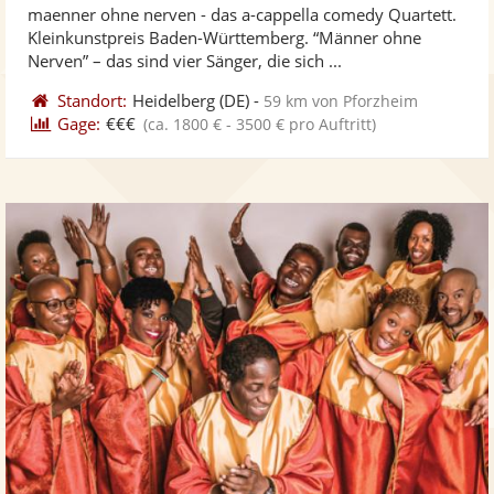
maenner ohne nerven - das a-cappella comedy Quartett.
Fotos
Vi
5
Kleinkunstpreis Baden-Württemberg. “Männer ohne
bereit
ber
Sternen
Nerven” – das sind vier Sänger, die sich ...
Standort:
Heidelberg
(DE)
-
59 km von Pforzheim
Gage:
€€€
(ca. 1800 € - 3500 € pro Auftritt)