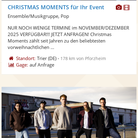
Diese
Di
CHRISTMAS MOMENTS für Ihr Event
Künst
Kü
Ensemble/Musikgruppe, Pop
stellt
ste
NUR NOCH WENIGE TERMINE im NOVEMBER/DEZEMBER
Fotos
Vi
2025 VERFÜGBAR!!! JETZT ANFRAGEN! Christmas
bereit
ber
Moments zählt seit Jahren zu den beliebtesten
vorweihnachtlichen ...
Standort:
Trier
(DE)
-
178 km von Pforzheim
Gage:
auf Anfrage