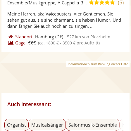
Künst
Kü
(5)
5,0
Ensemble/Musikgruppe, A Cappella-Band
stellt
ste
von
Meine Herren. aka Vøicebusters. Vier Gentlemen. Sie
Fotos
Vi
5
sehen gut aus, sie sind charmant, sie haben Humor. Und
bereit
ber
Sternen
dann fangen Sie auch noch an zu singen. ...
Standort:
Hamburg
(DE)
-
527 km von Pforzheim
Gage:
€€€
(ca. 1800 € - 3500 € pro Auftritt)
Informationen zum Ranking dieser Liste
Auch interessant:
Organist
Musicalsänger
Salonmusik-Ensemble
Kla