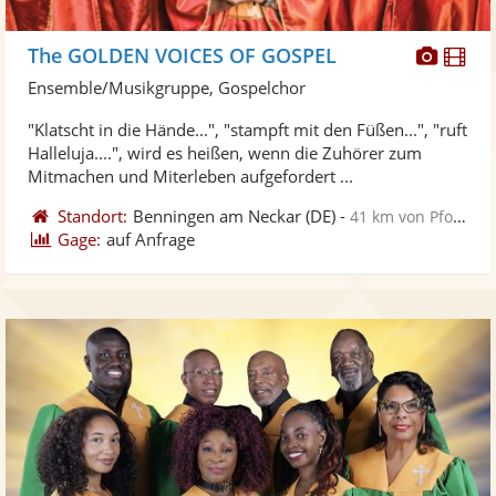
Diese
Di
The GOLDEN VOICES OF GOSPEL
Künst
Kü
Ensemble/Musikgruppe, Gospelchor
stellt
ste
"Klatscht in die Hände...", "stampft mit den Füßen...", "ruft
Fotos
Vi
Halleluja....", wird es heißen, wenn die Zuhörer zum
bereit
ber
Mitmachen und Miterleben aufgefordert ...
Standort:
Benningen am Neckar
(DE)
-
41 km von Pforzheim
Gage:
auf Anfrage