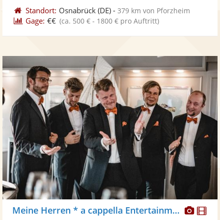
Standort:
Osnabrück
(DE)
-
379 km von Pforzheim
Gage:
€€
(ca. 500 € - 1800 € pro Auftritt)
Diese
Di
Meine Herren * a cappella Entertainment