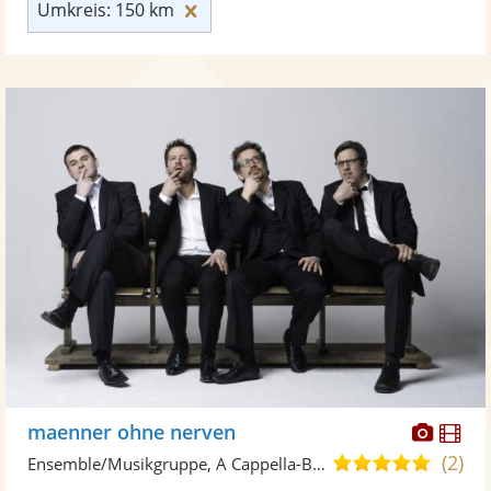
Umkreis: 150 km zurücksetzen
Umkreis: 150 km
Diese
Di
maenner ohne nerven
Künst
Kü
(2)
5,0
Ensemble/Musikgruppe, A Cappella-Band
stellt
ste
von