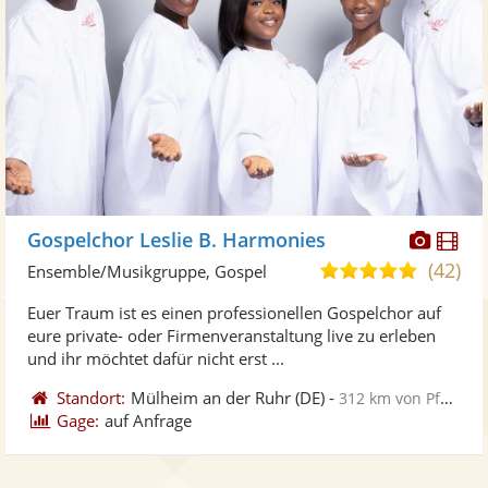
Diese
Di
Gospelchor Leslie B. Harmonies
Künst
Kü
(42)
5,0
Ensemble/Musikgruppe, Gospel
stellt
ste
von
Euer Traum ist es einen professionellen Gospelchor auf
Fotos
Vi
5
eure private- oder Firmenveranstaltung live zu erleben
bereit
ber
Sternen
und ihr möchtet dafür nicht erst ...
Standort:
Mülheim an der Ruhr
(DE)
-
312 km von Pforzheim
Gage:
auf Anfrage