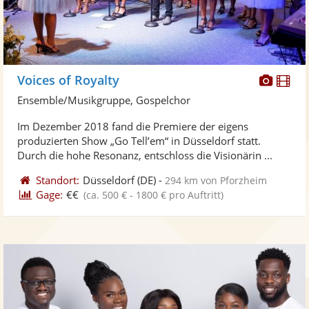
Diese
Di
Voices of Royalty
Künst
Kü
Ensemble/Musikgruppe, Gospelchor
stellt
ste
Im Dezember 2018 fand die Premiere der eigens
Fotos
Vi
produzierten Show „Go Tell’em“ in Düsseldorf statt.
bereit
ber
Durch die hohe Resonanz, entschloss die Visionärin ...
Standort:
Düsseldorf
(DE)
-
294 km von Pforzheim
Gage:
€€
(ca. 500 € - 1800 € pro Auftritt)