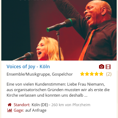
Diese
Di
Voices of Joy - Köln
Künst
Kü
(2)
5,0
Ensemble/Musikgruppe, Gospelchor
stellt
ste
von
Eine von vielen Kundenstimmen: Liebe Frau Niemann,
Fotos
Vi
5
aus organisatorischen Gründen mussten wir als erste die
bereit
ber
Sternen
Kirche verlassen und konnten uns deshalb ...
Standort:
Köln
(DE)
-
260 km von Pforzheim
Gage:
auf Anfrage