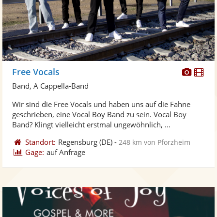
Diese
Di
Free Vocals
Künst
Kü
Band, A Cappella-Band
stellt
ste
Wir sind die Free Vocals und haben uns auf die Fahne
Fotos
Vi
geschrieben, eine Vocal Boy Band zu sein. Vocal Boy
bereit
ber
Band? Klingt vielleicht erstmal ungewöhnlich, ...
Standort:
Regensburg
(DE)
-
248 km von Pforzheim
Gage:
auf Anfrage