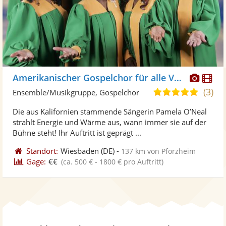
Diese
Di
Amerikanischer Gospelchor für alle Veranstaltungen
Künst
Kü
(3)
5,0
Ensemble/Musikgruppe, Gospelchor
stellt
ste
von
Die aus Kalifornien stammende Sängerin Pamela O’Neal
Fotos
Vi
5
strahlt Energie und Wärme aus, wann immer sie auf der
bereit
ber
Sternen
Bühne steht! Ihr Auftritt ist geprägt ...
Standort:
Wiesbaden
(DE)
-
137 km von Pforzheim
Gage:
€€
(ca. 500 € - 1800 € pro Auftritt)