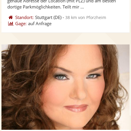
genaue Adresse der Location (mit PLZ) und am besten
bereit
ber
Sternen
dortige Parkmöglichkeiten. Teilt mir ...
Standort:
Stuttgart
(DE)
-
38 km von Pforzheim
Gage:
auf Anfrage