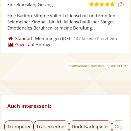
Künst
Kü
(7)
5,0
Einzelmusiker, Gesang
stellt
ste
von
Eine Bariton-Stimme voller Leidenschaft und Emotion.
Fotos
Vi
5
Seit meiner Kindheit bin ich leidenschaftlicher Sänger.
bereit
ber
Sternen
Emotionales Berühren ist meine Berufung. ...
Standort:
Memmingen
(DE)
-
147 km von Pforzheim
Gage:
auf Anfrage
Informationen zum Ranking dieser Liste
Auch interessant:
Trompeter
Trauerredner
Dudelsackspieler
Organi