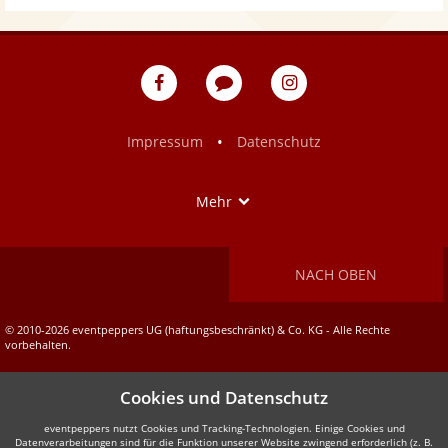
eventpeppers
Blog
eventpeppers
auf
auf
Facebook
Instagram
•
Impressum
Datenschutz
Show
Mehr
NACH OBEN
© 2010-2026 eventpeppers UG (haftungsbeschränkt) & Co. KG - Alle Rechte
vorbehalten.
Cookies und Datenschutz
eventpeppers nutzt Cookies und Tracking-Technologien. Einige Cookies und
Datenverarbeitungen sind für die Funktion unserer Website zwingend erforderlich (z. B.