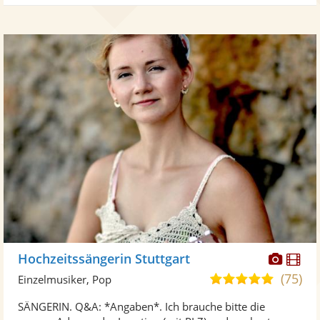
Diese
Di
Hochzeitssängerin Stuttgart
Künst
Kü
(75)
5,0
Einzelmusiker, Pop
stellt
ste
von
SÄNGERIN. Q&A: *Angaben*. Ich brauche bitte die
Fotos
Vi
5