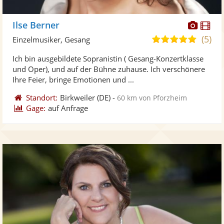
Diese
Di
Ilse Berner
Künst
Kü
(5)
5,0
Einzelmusiker, Gesang
stellt
ste
von
Ich bin ausgebildete Sopranistin ( Gesang-Konzertklasse
Fotos
Vi
5
und Oper), und auf der Bühne zuhause. Ich verschönere
bereit
ber
Sternen
Ihre Feier, bringe Emotionen und ...
Standort:
Birkweiler
(DE)
-
60 km von Pforzheim
Gage:
auf Anfrage