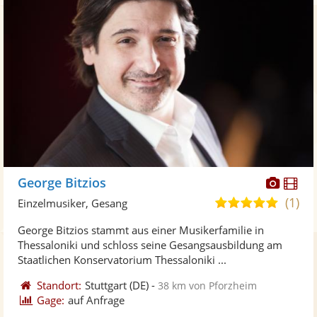
Diese
Di
George Bitzios
Künst
Kü
(1)
5,0
Einzelmusiker, Gesang
stellt
ste
von
George Bitzios stammt aus einer Musikerfamilie in
Fotos
Vi
5
Thessaloniki und schloss seine Gesangsausbildung am
bereit
ber
Sternen
Staatlichen Konservatorium Thessaloniki ...
Standort:
Stuttgart
(DE)
-
38 km von Pforzheim
Gage:
auf Anfrage