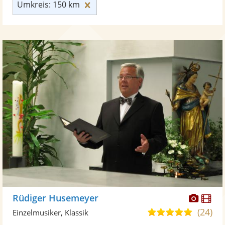
Umkreis: 150 km zurücksetzen
Umkreis: 150 km
Diese
Di
Rüdiger Husemeyer
Künst
Kü
(24)
5,0
Einzelmusiker, Klassik
stellt
ste
von