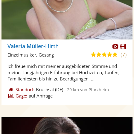
Diese
Di
Valeria Müller-Hirth
Künst
Kü
(7)
5,0
Einzelmusiker, Gesang
stellt
ste
von
Ich freue mich mit meiner ausgebildeten Stimme und
Fotos
Vi
5
meiner langjährigen Erfahrung bei Hochzeiten, Taufen,
bereit
ber
Sternen
Familienfesten bis hin zu Beerdigungen, ...
Standort:
Bruchsal
(DE)
-
29 km von Pforzheim
Gage:
auf Anfrage