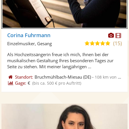
Diese
Di
Corina Fuhrmann
Künst
Kü
(15)
5,0
Einzelmusiker, Gesang
stellt
ste
von
Als Hochzeitssängerin freue ich mich, Ihnen bei der
Fotos
Vi
5
musikalischen Gestaltung Ihres besonderen Tages zur
bereit
ber
Sternen
Seite zu stehen. Mit meiner langjährigen ...
Standort:
Bruchmühlbach-Miesau
(DE)
-
108 km von Pforzheim
Gage:
€
(bis ca. 500 € pro Auftritt)