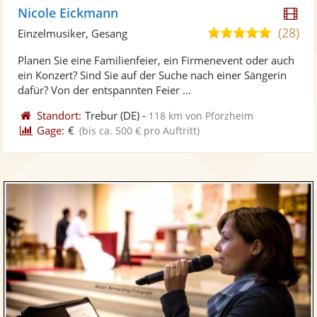
Di
Nicole Eickmann
Kü
(28)
4,9
Einzelmusiker, Gesang
ste
von
Planen Sie eine Familienfeier, ein Firmenevent oder auch
Vi
5
ein Konzert? Sind Sie auf der Suche nach einer Sängerin
ber
Sternen
dafür? Von der entspannten Feier ...
Standort:
Trebur
(DE)
-
118 km von Pforzheim
Gage:
€
(bis ca. 500 € pro Auftritt)