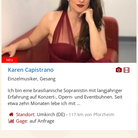
Diese
Di
Karen Capistrano
Künst
Kü
Einzelmusiker, Gesang
stellt
ste
Ich bin eine brasilianische Sopranistin mit langjähriger
Fotos
Vi
Erfahrung auf Konzert-, Opern- und Eventbühnen. Seit
bereit
ber
etwa zehn Monaten lebe ich mit ...
Standort:
Umkirch
(DE)
-
117 km von Pforzheim
Gage:
auf Anfrage