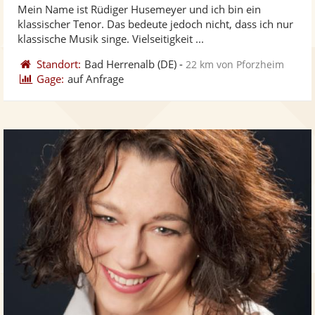
Mein Name ist Rüdiger Husemeyer und ich bin ein
Fotos
Vi
5
klassischer Tenor. Das bedeute jedoch nicht, dass ich nur
bereit
ber
Sternen
klassische Musik singe. Vielseitigkeit ...
Standort:
Bad Herrenalb
(DE)
-
22 km von Pforzheim
Gage:
auf Anfrage