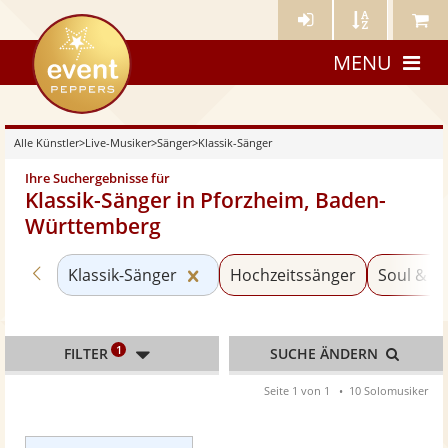
Künstler-
Künstler
Meine
eventpeppers
Login
A-
Künstle
MENU
Z
Alle Künstler
>
Live-Musiker
>
Sänger
>
Klassik-Sänger
Ihre Suchergebnisse für
Klassik-Sänger in Pforzheim, Baden-
Württemberg
Zurück zu «Sänger»
Kategorie «Klassik-Sänger» zur
Klassik-Sänger
Hochzeitssänger
Soul & G
1
FILTER
SUCHE ÄNDERN
Seite 1 von 1
10 Solomusiker