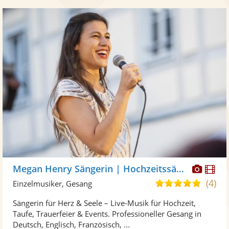
Diese
Di
Megan Henry Sängerin | Hochzeitssängerin
Künst
Kü
(4)
4,8
Einzelmusiker, Gesang
stellt
ste
von
Sängerin für Herz & Seele – Live-Musik für Hochzeit,
Fotos
Vi
5
Taufe, Trauerfeier & Events. Professioneller Gesang in
bereit
ber
Sternen
Deutsch, Englisch, Französisch, ...