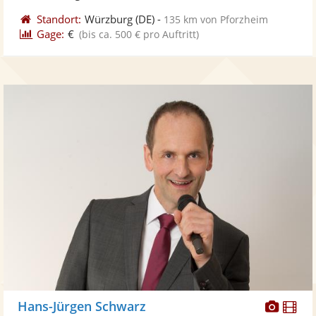
Standort:
Würzburg
(DE)
-
135 km von Pforzheim
Gage:
€
(bis ca. 500 € pro Auftritt)
Diese
Di
Hans-Jürgen Schwarz