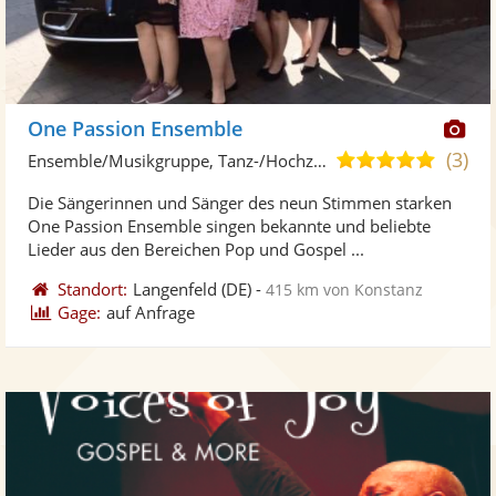
Di
One Passion Ensemble
Kü
(3)
4,9
Ensemble/Musikgruppe, Tanz-/Hochzeitsband
ste
von
Die Sängerinnen und Sänger des neun Stimmen starken
Fo
5
One Passion Ensemble singen bekannte und beliebte
ber
Sternen
Lieder aus den Bereichen Pop und Gospel ...
Standort:
Langenfeld
(DE)
-
415 km von Konstanz
Gage:
auf Anfrage