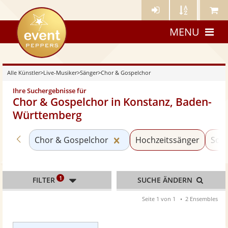
Künstler-
Künstler
Meine
eventpeppers
Login
A-
Künstle
MENU
Z
Alle Künstler
>
Live-Musiker
>
Sänger
>
Chor & Gospelchor
Ihre Suchergebnisse für
Chor & Gospelchor in Konstanz, Baden-
Württemberg
Zurück zu «Sänger»
Kategorie «Chor & Gospelc
Chor & Gospelchor
Hochzeitssänger
Soul
1
FILTER
SUCHE ÄNDERN
Seite 1 von 1
2 Ensembles