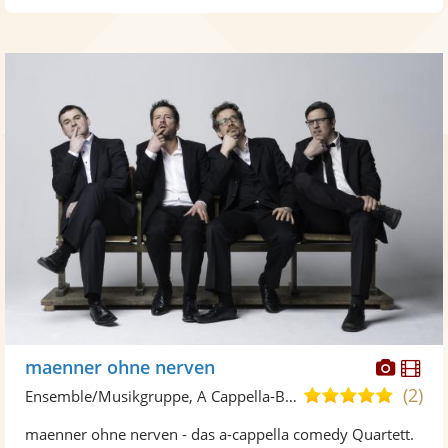
Diese
Di
maenner ohne nerven
Künst
Kü
(2)
5,0
Ensemble/Musikgruppe, A Cappella-Band
stellt
ste
von
maenner ohne nerven - das a-cappella comedy Quartett.
Fotos
Vi
5