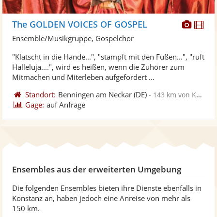
Diese
Di
The GOLDEN VOICES OF GOSPEL
Künst
Kü
Ensemble/Musikgruppe, Gospelchor
stellt
ste
"Klatscht in die Hände...", "stampft mit den Füßen...", "ruft
Fotos
Vi
Halleluja....", wird es heißen, wenn die Zuhörer zum
bereit
ber
Mitmachen und Miterleben aufgefordert ...
Standort:
Benningen am Neckar
(DE)
-
143 km von Konstanz
Gage:
auf Anfrage
Ensembles aus der erweiterten Umgebung
Die folgenden Ensembles bieten ihre Dienste ebenfalls in
Konstanz an, haben jedoch eine Anreise von mehr als
150 km.