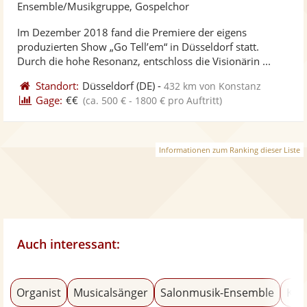
Künst
Kü
Ensemble/Musikgruppe, Gospelchor
stellt
ste
Im Dezember 2018 fand die Premiere der eigens
Fotos
Vi
produzierten Show „Go Tell’em“ in Düsseldorf statt.
bereit
ber
Durch die hohe Resonanz, entschloss die Visionärin ...
Standort:
Düsseldorf
(DE)
-
432 km von Konstanz
Gage:
€€
(ca. 500 € - 1800 € pro Auftritt)
Informationen zum Ranking dieser Liste
Auch interessant:
Organist
Musicalsänger
Salonmusik-Ensemble
Kla