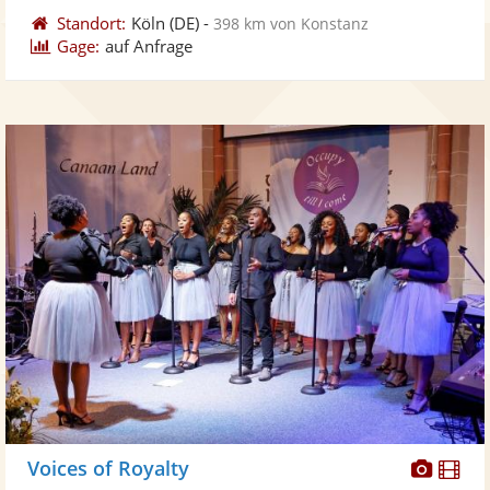
Standort:
Köln
(DE)
-
398 km von Konstanz
Gage:
auf Anfrage
Diese
Di
Voices of Royalty