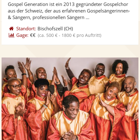
Gospel Generation ist ein 2013 gegründeter Gospelchor
Fotos
Vi
5
aus der Schweiz, der aus erfahrenen Gospelsängerinnen-
bereit
ber
Sternen
& Sängern, professionellen Sängern ...
Standort:
Bischofszell
(CH)
Gage:
€€
(ca. 500 € - 1800 € pro Auftritt)