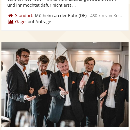
bereit
ber
Sternen
und ihr möchtet dafür nicht erst ...
Standort:
Mülheim an der Ruhr
(DE)
-
450 km von Konstanz
Gage:
auf Anfrage