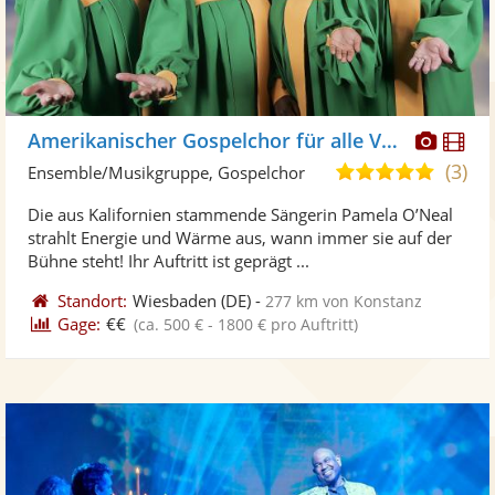
Diese
Di
Amerikanischer Gospelchor für alle Veranstaltungen
Künst
Kü
(3)
5,0
Ensemble/Musikgruppe, Gospelchor
stellt
ste
von
Die aus Kalifornien stammende Sängerin Pamela O’Neal
Fotos
Vi
5
strahlt Energie und Wärme aus, wann immer sie auf der
bereit
ber
Sternen
Bühne steht! Ihr Auftritt ist geprägt ...
Standort:
Wiesbaden
(DE)
-
277 km von Konstanz
Gage:
€€
(ca. 500 € - 1800 € pro Auftritt)