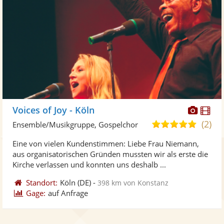
Diese
Di
Voices of Joy - Köln
Künst
Kü
(2)
5,0
Ensemble/Musikgruppe, Gospelchor
stellt
ste
von
Eine von vielen Kundenstimmen: Liebe Frau Niemann,
Fotos
Vi
5
aus organisatorischen Gründen mussten wir als erste die
bereit
ber
Sternen
Kirche verlassen und konnten uns deshalb ...
Standort:
Köln
(DE)
-
398 km von Konstanz
Gage:
auf Anfrage