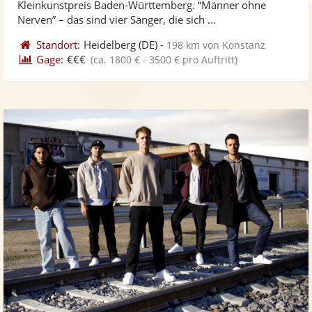
Kleinkunstpreis Baden-Württemberg. “Männer ohne
bereit
ber
Sternen
Nerven” – das sind vier Sänger, die sich ...
Standort:
Heidelberg
(DE)
-
198 km von Konstanz
Gage:
€€€
(ca. 1800 € - 3500 € pro Auftritt)