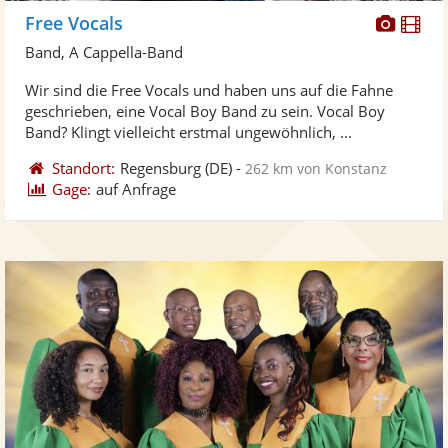
Diese
Di
Free Vocals
Künst
Kü
Band, A Cappella-Band
stellt
ste
Wir sind die Free Vocals und haben uns auf die Fahne
Fotos
Vi
geschrieben, eine Vocal Boy Band zu sein. Vocal Boy
bereit
ber
Band? Klingt vielleicht erstmal ungewöhnlich, ...
Standort:
Regensburg
(DE)
-
262 km von Konstanz
Gage:
auf Anfrage