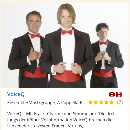
Diese
Di
VoiceQ
Künst
Kü
(7)
4,9
Ensemble/Musikgruppe, A Cappella-Ensemble
stellt
ste
von
VoiceQ – Mit Frack, Charme und Stimme pur. Die drei
Fotos
Vi
5
Jungs der Kölner Vokalformation VoiceQ brechen die
bereit
ber
Sternen
Herzen der stolzesten Frauen. Virtuos, ...