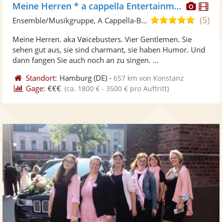
Diese
Di
Meine Herren * a cappella Entertainment
Künst
Kü
(5)
5,0
Ensemble/Musikgruppe, A Cappella-Band
stellt
ste
von
Meine Herren. aka Vøicebusters. Vier Gentlemen. Sie
Fotos
Vi
5
sehen gut aus, sie sind charmant, sie haben Humor. Und
bereit
ber
Sternen
dann fangen Sie auch noch an zu singen. ...
Standort:
Hamburg
(DE)
-
657 km von Konstanz
Gage:
€€€
(ca. 1800 € - 3500 € pro Auftritt)