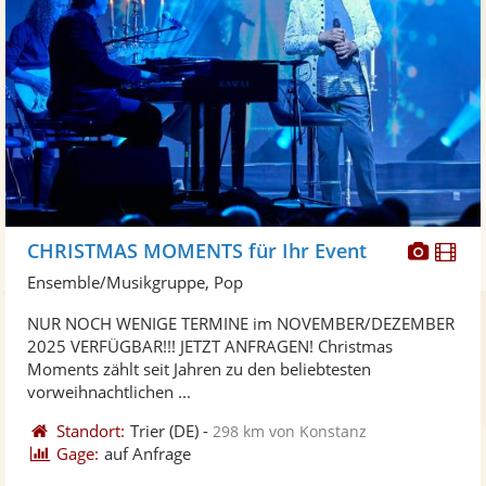
Diese
Di
CHRISTMAS MOMENTS für Ihr Event
Künst
Kü
Ensemble/Musikgruppe, Pop
stellt
ste
NUR NOCH WENIGE TERMINE im NOVEMBER/DEZEMBER
Fotos
Vi
2025 VERFÜGBAR!!! JETZT ANFRAGEN! Christmas
bereit
ber
Moments zählt seit Jahren zu den beliebtesten
vorweihnachtlichen ...
Standort:
Trier
(DE)
-
298 km von Konstanz
Gage:
auf Anfrage