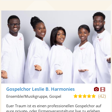
Diese
Di
Gospelchor Leslie B. Harmonies
Künst
Kü
(42)
5,0
Ensemble/Musikgruppe, Gospel
stellt
ste
von
Euer Traum ist es einen professionellen Gospelchor auf
Fotos
Vi
5
eure private- oder Firmenveranstaltung live zu erleben