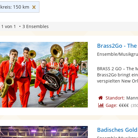
Umkreis: 150 km zurücksetzen
reis: 150 km
 1 von 1
3 Ensembles
Brass2Go - The
BRASS 2 GO – The M
Brass2Go bringt ei
verspielten New Orl
Standort:
Mann
Gage:
€€€€
(35
Badisches Gold