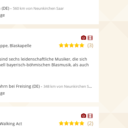
n
(DE)
-
560 km von Neunkirchen Saar
age
Dieser
Dieser
Künstler
Künstler
(3)
5,0
pe, Blaskapelle
stellt
stellt
von
Fotos
Videos
 sind sechs leidenschaftliche Musiker, die sich
5
bereit.
bereit.
nell bayerisch-böhmischen Blasmusik, als auch
Sternen
hrn bei Freising
(DE)
-
348 km von Neunkirchen Saar
age
Dieser
Dieser
Künstler
Künstler
(2)
5,0
Walking Act
stellt
stellt