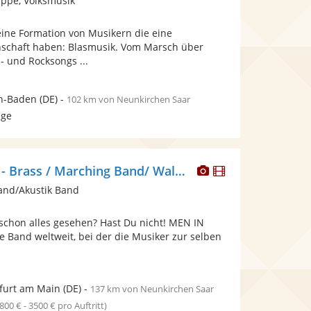
ppe, Volksmusik
stellt
Fotos
eine Formation von Musikern die eine
bereit.
schaft haben: Blasmusik. Vom Marsch über
p- und Rocksongs ...
n-Baden
(DE)
-
102 km von Neunkirchen Saar
age
Dieser
Dieser
BRASSBALLETT - Brass / Marching Band/ Walkact, Blaskapelle
Künstler
Künstler
and/Akustik Band
stellt
stellt
Fotos
Videos
 schon alles gesehen? Hast Du nicht! MEN IN
bereit.
bereit.
ge Band weltweit, bei der die Musiker zur selben
furt am Main
(DE)
-
137 km von Neunkirchen Saar
1800 € - 3500 € pro Auftritt)