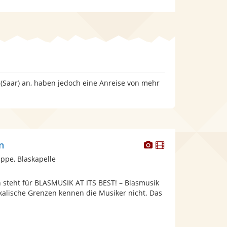
 (Saar) an, haben jedoch eine Anreise von mehr
Dieser
Dieser
n
Künstler
Künstler
pe, Blaskapelle
stellt
stellt
Fotos
Videos
n steht für BLASMUSIK AT ITS BEST! – Blasmusik
bereit.
bereit.
kalische Grenzen kennen die Musiker nicht. Das