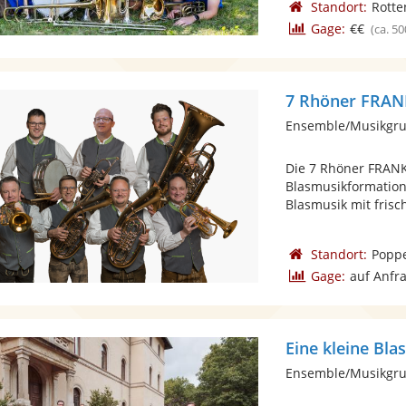
Standort:
Rotte
Gage:
€€
(ca. 50
7 Rhöner FRA
Ensemble/Musikgrup
Die 7 Rhöner FRAN
Blasmusikformation 
Blasmusik mit frisch
Standort:
Popp
Gage:
auf Anfr
Eine kleine Bla
Ensemble/Musikgrup