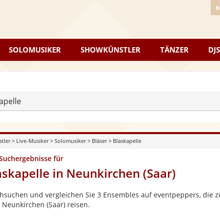
K
SOLOMUSIKER
SHOWKÜNSTLER
TÄNZER
DJS
apelle
stler
>
Live-Musiker
>
Solomusiker
>
Bläser
>
Blaskapelle
 Suchergebnisse für
askapelle in Neunkirchen (Saar)
hsuchen und vergleichen Sie 3 Ensembles auf eventpeppers, die zu
 Neunkirchen (Saar) reisen.