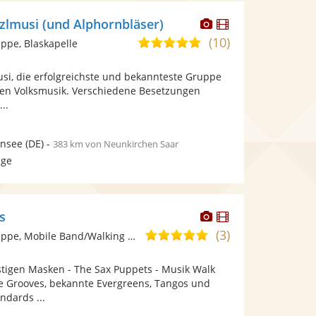
Dieser
Dieser
zlmusi (und Alphornbläser)
Künstler
Künstler
(10)
5,0
pe, Blaskapelle
stellt
stellt
von
Fotos
Videos
si, die erfolgreichste und bekannteste Gruppe
5
bereit.
bereit.
ten Volksmusik. Verschiedene Besetzungen
Sternen
...
rnsee
(DE)
-
383 km von Neunkirchen Saar
age
Dieser
Dieser
s
Künstler
Künstler
(3)
5,0
Ensemble/Musikgruppe, Mobile Band/Walking Act
stellt
stellt
von
Fotos
Videos
stigen Masken - The Sax Puppets - Musik Walk
5
bereit.
bereit.
 Grooves, bekannte Evergreens, Tangos und
Sternen
ndards ...