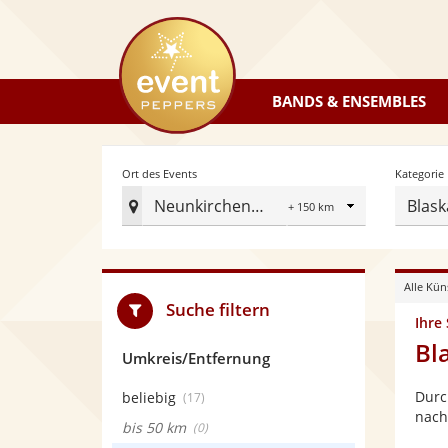
eventpeppers
BANDS & ENSEMBLES
Radius
Ort des Events
Kategorie
Neunkirchen Saar
Blask
Ort
des
Events
Alle Kün
festlegen
Suche filtern
Ihre
Bl
Umkreis/Entfernung
Durc
beliebig
(17)
nach
bis 50 km
(0)