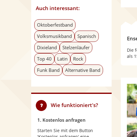
Auch interessant:
Oktoberfestband
Volksmusikband
Spanisch
Ens
Dixieland
Stelzenläufer
Die 
als 
Top 40
Latin
Rock
Funk Band
Alternative Band
Wie funktioniert's?
1. Kostenlos anfragen
Starten Sie mit dem Button
'Kostenlos anfragen' eine