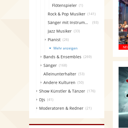
Flötenspieler
(1)
Rock & Pop Musiker
(141)
Sänger mit Instrument
(93)
Jazz Musiker
(33)
Pianist
(26)
Mehr anzeigen
Bands & Ensembles
(269)
Sänger
(168)
Alleinunterhalter
(53)
Andere Kulturen
(50)
Show Künstler & Tänzer
(176)
DJs
(41)
Moderatoren & Redner
(21)