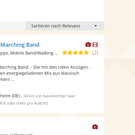
Dieser
Dieser
 Marching Band
Künstler
Künstler
(2)
5,0
Ensemble/Musikgruppe, Mobile Band/Walking Act
stellt
stellt
von
Fotos
Videos
arching Band. - Die mit den roten Anzügen -
5
bereit.
bereit.
nen energiegeladenen Mix aus klassisch
Sternen
eans ...
heim
(DE)
-
94 km von Neunkirchen Saar
00 € oder mehr pro Auftritt)
Dieser
Künstler