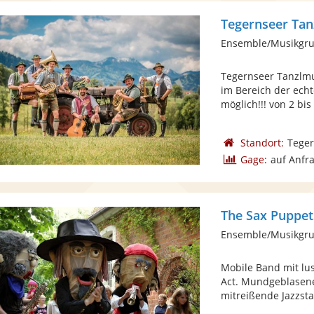
Tegernseer Tan
Ensemble/Musikgrup
Tegernseer Tanzlmu
im Bereich der ech
möglich!!! von 2 bis 
Standort:
Tege
Gage:
auf Anfr
The Sax Puppet
Mobile Band mit lu
Act. Mundgeblasene
mitreißende Jazzsta