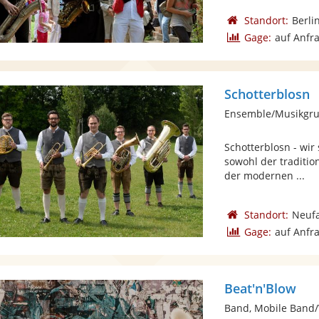
Standort:
Berli
Gage:
auf Anfr
Schotterblosn
Ensemble/Musikgrup
Schotterblosn - wir
sowohl der traditio
der modernen ...
Standort:
Neufa
Gage:
auf Anfr
Beat'n'Blow
Band, Mobile Band/