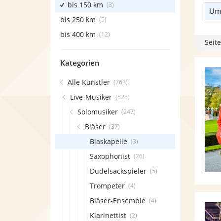
bis 150 km
(3)
Umk
bis 250 km
(5)
bis 400 km
(12)
Seite
Kategorien
Alle Künstler
(763)
Live-Musiker
(525)
Solomusiker
(247)
Bläser
(37)
Blaskapelle
(3)
Saxophonist
(26)
Dudelsackspieler
(5)
Trompeter
(4)
Bläser-Ensemble
(4)
Klarinettist
(2)