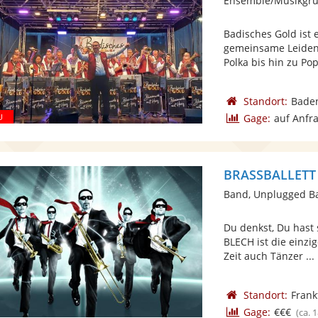
Ensemble/Musikgru
Badisches Gold ist 
gemeinsame Leiden
Polka bis hin zu Po
Standort:
Bade
Gage:
auf Anfr
Band, Unplugged B
Du denkst, Du hast
BLECH ist die einzi
Zeit auch Tänzer ...
Standort:
Frank
Gage:
€€€
(ca. 