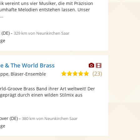
Fotos
Videos
ik vereint uns vier Musiker, die mit Präzision
5
bereit.
bereit.
raumhafte Melodien entstehen lassen. Unser
Sternen
..
t
(DE)
-
329 km von Neunkirchen Saar
age
Dieser
Dieser
e & The World Brass
Künstler
Künstler
(23)
5,0
ppe, Bläser-Ensemble
stellt
stellt
von
Fotos
Videos
orld-Groove Brass Band ihrer Art weltweit! Der
5
bereit.
bereit.
geprägt durch einen wilden Stilmix aus
Sternen
over
(DE)
-
380 km von Neunkirchen Saar
age