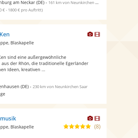
nburg am Neckar
(DE)
-
161 km von Neunkirchen Saar
0 € - 1800 € pro Auftritt)
Dieser
Dieser
NKen
Künstler
Künstler
pe, Blaskapelle
stellt
stellt
Fotos
Videos
Ken sind eine außergewöhnliche
bereit.
bereit.
aus der Rhön, die traditionelle Egerländer
en Ideen, kreativen ...
enhausen
(DE)
-
230 km von Neunkirchen Saar
age
Dieser
Dieser
smusik
Künstler
Künstler
(8)
4,9
pe, Blaskapelle
stellt
stellt
von