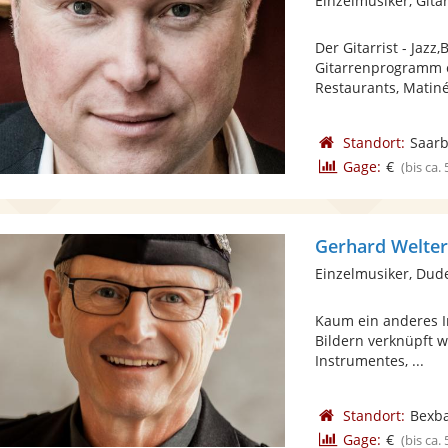
Einzelmusiker, Gita
Der Gitarrist - Jazz
Gitarrenprogramm ei
Restaurants, Matiné
Standort:
Saar
Gage:
€
(bis ca.
Gerhard Welte
Einzelmusiker, Dud
Kaum ein anderes I
Bildern verknüpft w
Instrumentes, ...
Standort:
Bexb
Gage:
€
(bis ca.