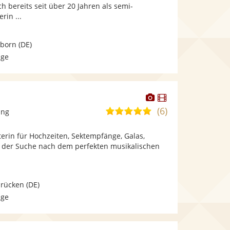
bereit.
bereit.
ch bereits seit über 20 Jahren als semi-
Sternen
rin ...
lborn
(DE)
age
Dieser
Dieser
Künstler
Künstler
(6)
5,0
ang
stellt
stellt
von
Fotos
Videos
erin für Hochzeiten, Sektempfänge, Galas,
5
bereit.
bereit.
uf der Suche nach dem perfekten musikalischen
Sternen
brücken
(DE)
age