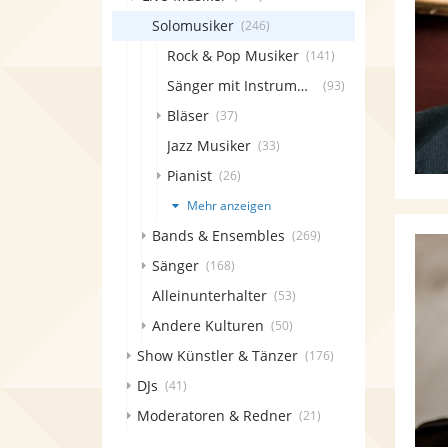
Solomusiker
(246)
Rock & Pop Musiker
(141)
Sänger mit Instrument
(93)
Bläser
(37)
Jazz Musiker
(33)
Pianist
(26)
Mehr anzeigen
Bands & Ensembles
(269)
Sänger
(168)
Alleinunterhalter
(53)
Andere Kulturen
(50)
Show Künstler & Tänzer
(176)
DJs
(41)
Moderatoren & Redner
(21)