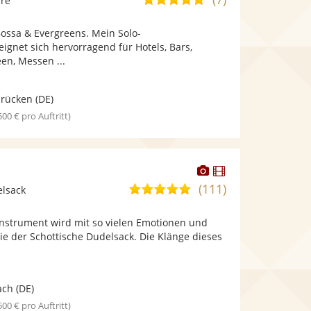
rre
stellt
stellt
von
Fotos
Videos
,Bossa & Evergreens. Mein Solo-
5
bereit.
bereit.
gnet sich hervorragend für Hotels, Bars,
Sternen
en, Messen ...
brücken
(DE)
 500 € pro Auftritt)
Dieser
Dieser
r
Künstler
Künstler
(111)
5,0
elsack
stellt
stellt
von
Fotos
Videos
nstrument wird mit so vielen Emotionen und
5
bereit.
bereit.
ie der Schottische Dudelsack. Die Klänge dieses
Sternen
ach
(DE)
 500 € pro Auftritt)