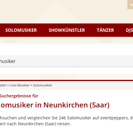
K
SOLOMUSIKER
SHOWKÜNSTLER
TÄNZER
DJS
musiker
stler
>
Live-Musiker
>
Solomusiker
 Suchergebnisse für
lomusiker in Neunkirchen (Saar)
hsuchen und vergleichen Sie 246 Solomusiker auf eventpeppers, di
ert nach Neunkirchen (Saar) reisen.