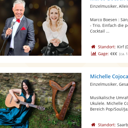
Einzelmusiker, Alle
Marco Boesen : Sänge
- Trio. Einfach die 
Cocktail ...
Standort:
Kirf
(
Gage:
€€€
(ca. 
Michelle Cojoc
Einzelmusiker, Ges
Musikalische Umrah
Ukulele. Michelle C
Bereich Pop/Soul/Jaz
Standort:
Saar