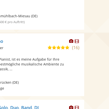
hmühlbach-Miesau
(DE)
 500 € pro Auftritt)
Dieser
Dieser
no
Künstler
Künstler
(16)
5,0
ier
stellt
stellt
von
Fotos
Videos
Pianist, ist es meine Aufgabe für Ihre
5
bereit.
bereit.
bestmögliche musikalische Ambiente zu
Sternen
ssik, ...
brücken
(DE)
age
Dieser
Dieser
olo, Duo, Band, DJ