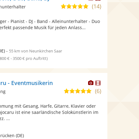
Künstler
Künstler
(14)
5,0
inunterhalter
stellt
stellt
von
Fotos
Videos
r - Pianist - DJ - Band - Alleinunterhalter - Duo
5
bereit.
bereit.
perfekt passende Musik für jeden Anlass...
Sternen
DE)
-
55 km von Neunkirchen Saar
1800 € - 3500 € pro Auftritt)
Dieser
Dieser
aru - Eventmusikerin
Künstler
Künstler
(6)
5,0
ang
stellt
stellt
von
Fotos
Videos
mung mit Gesang, Harfe, Gitarre, Klavier oder
5
bereit.
bereit.
ojocaru ist eine saarländische Solokünstlerin im
Sternen
z. ...
brücken
(DE)