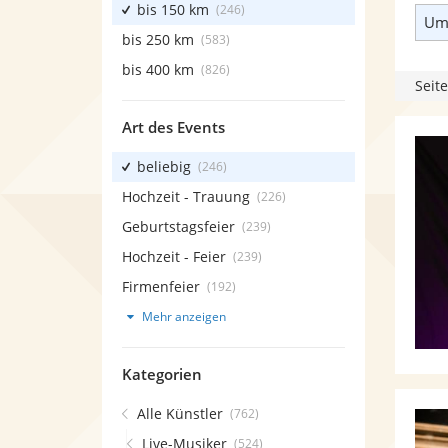
bis 150 km
(246)
Umk
bis 250 km
(583)
bis 400 km
(826)
Seite
Art des Events
beliebig
(246)
Hochzeit - Trauung
(226)
Geburtstagsfeier
(239)
Hochzeit - Feier
(239)
Firmenfeier
(192)
Mehr anzeigen
Kategorien
Alle Künstler
(762)
Live-Musiker
(524)