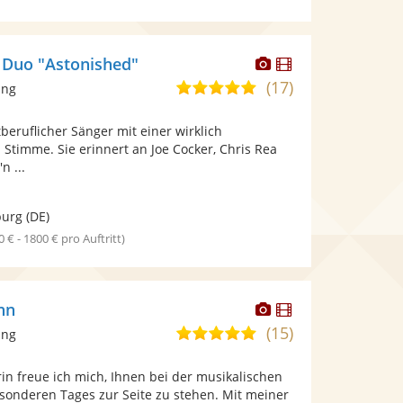
Dieser
Dieser
 Duo "Astonished"
Künstler
Künstler
(17)
4,9
ang
stellt
stellt
von
Fotos
Videos
tberuflicher Sänger mit einer wirklich
5
bereit.
bereit.
Stimme. Sie erinnert an Joe Cocker, Chris Rea
Sternen
n ...
urg
(DE)
0 € - 1800 € pro Auftritt)
Dieser
Dieser
nn
Künstler
Künstler
(15)
5,0
ang
stellt
stellt
von
Fotos
Videos
in freue ich mich, Ihnen bei der musikalischen
5
bereit.
bereit.
esonderen Tages zur Seite zu stehen. Mit meiner
Sternen