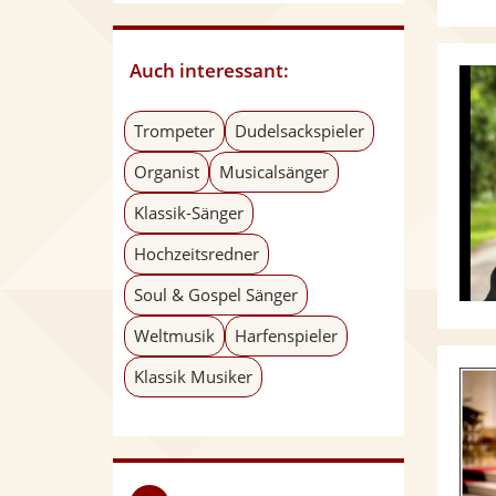
Auch interessant:
Trompeter
Dudelsackspieler
Organist
Musicalsänger
Klassik-Sänger
Hochzeitsredner
Soul & Gospel Sänger
Weltmusik
Harfenspieler
Klassik Musiker