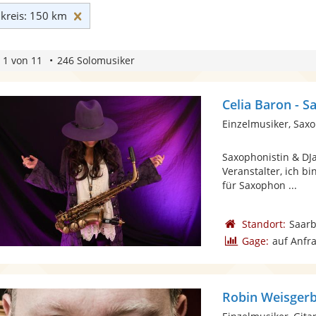
Umkreis: 150 km zurücksetzen
reis: 150 km
 1 von 11
246 Solomusiker
Celia Baron - S
Einzelmusiker, Sax
Saxophonistin & DJa
Veranstalter, ich bi
für Saxophon ...
Standort:
Saar
Gage:
auf Anfr
Robin Weisgerbe