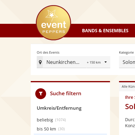
eventpeppers
BANDS & ENSEMBLES
Radius
Ort des Events
Kategorie
Neunkirchen Saar
Solo
Ort
des
Events
Alle Kün
festlegen
Suche filtern
Ihre
So
Umkreis/Entfernung
Durc
beliebig
(1074)
Konz
bis 50 km
(30)