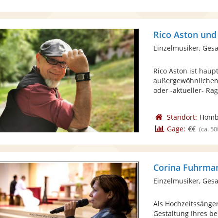
Rico Aston und
Einzelmusiker, Ges
Rico Aston ist haup
außergewöhnlichen 
oder -aktueller- Rag'
Standort:
Homb
Gage:
€€
(ca. 50
Corina Fuhrma
Einzelmusiker, Ges
Als Hochzeitssänger
Gestaltung Ihres b