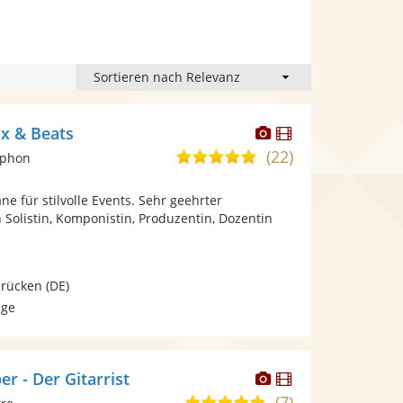
Dieser
Dieser
ax & Beats
Künstler
Künstler
(22)
5,0
ophon
stellt
stellt
von
Fotos
Videos
ne für stilvolle Events. Sehr geehrter
5
bereit.
bereit.
n Solistin, Komponistin, Produzentin, Dozentin
Sternen
brücken
(DE)
age
Dieser
Dieser
r - Der Gitarrist
Künstler
Künstler
(7)
5,0