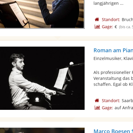
langjährigen ...
Standort:
Bruc
Gage:
€
(bis ca.
Roman am Pia
Einzelmusiker, Klav
Als professioneller 
Veranstaltung das 
schaffen. Egal ob Kla
Standort:
Saar
Gage:
auf Anfr
Marco Boesen S