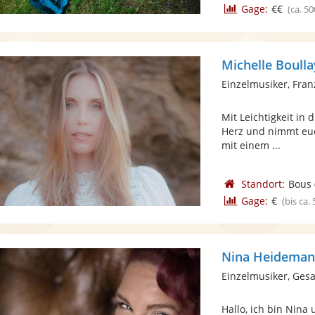
Gage:
€€
(ca. 50
Michelle Boulla
Einzelmusiker, Fra
Mit Leichtigkeit in 
Herz und nimmt euch
mit einem ...
Standort:
Bous
Gage:
€
(bis ca.
Nina Heidema
Einzelmusiker, Ges
Hallo, ich bin Ni