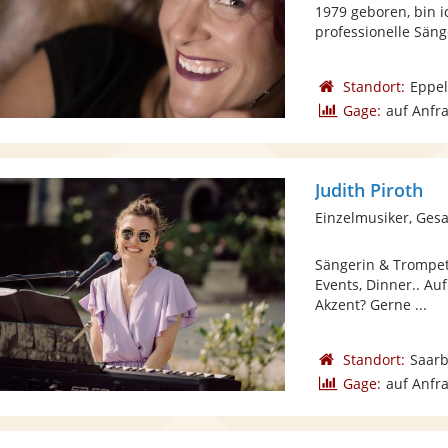
1979 geboren, bin i
professionelle Sänge
Standort:
Eppe
Gage:
auf Anfr
Judith Piroth
Einzelmusiker, Ges
Sängerin & Trompet
Events, Dinner.. A
Akzent? Gerne ...
Standort:
Saar
Gage:
auf Anfr