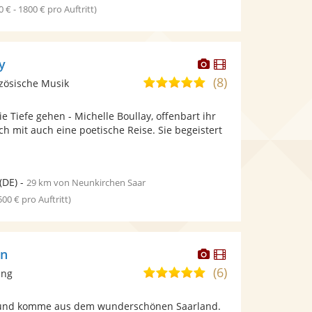
0 € - 1800 € pro Auftritt)
Dieser
Dieser
y
Künstler
Künstler
(8)
5,0
nzösische Musik
stellt
stellt
von
Fotos
Videos
die Tiefe gehen - Michelle Boullay, offenbart ihr
5
bereit.
bereit.
 mit auch eine poetische Reise. Sie begeistert
Sternen
(DE)
-
29 km von Neunkirchen Saar
 500 € pro Auftritt)
Dieser
Dieser
nn
Künstler
Künstler
(6)
5,0
ang
stellt
stellt
von
Fotos
Videos
na und komme aus dem wunderschönen Saarland.
5