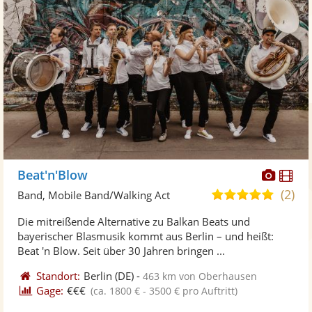
Diese
Di
Beat'n'Blow
Künst
Kü
(2)
5,0
Band, Mobile Band/Walking Act
stellt
ste
von
Die mitreißende Alternative zu Balkan Beats und
Fotos
Vi
5
bayerischer Blasmusik kommt aus Berlin – und heißt:
bereit
ber
Sternen
Beat 'n Blow. Seit über 30 Jahren bringen ...
Standort:
Berlin
(DE)
-
463 km von Oberhausen
Gage:
€€€
(ca. 1800 € - 3500 € pro Auftritt)