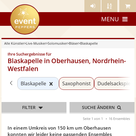
Künstler-
Künstler
Meine
eventpeppers
Login
A-
Künstle
MENU
Z
Alle Künstler
>
Live-Musiker
>
Solomusiker
>
Bläser
>
Blaskapelle
Ihre Suchergebnisse für
Blaskapelle in Oberhausen, Nordrhein-
Westfalen
Zurück zu «Bläser»
Kategorie «Blaskapelle» zurücksetz
Blaskapelle
Saxophonist
Dudelsackspiele
FILTER
SUCHE ÄNDERN
Seite 1 von 1
16 Ensembles
In einem Umkreis von 150 km um Oberhausen
konnten wir leider keine passenden Ensembles