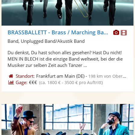
Diese
Di
BRASSBALLETT - Brass / Marching Band/ Walkact, Blaskapelle
Künst
Kü
Band, Unplugged Band/Akustik Band
stellt
ste
Du denkst, Du hast schon alles gesehen? Hast Du nicht!
Fotos
Vi
MEN IN BLECH ist die einzige Band weltweit, bei der die
bereit
ber
Musiker zur selben Zeit auch Tänzer ...
Standort:
Frankfurt am Main
(DE)
-
198 km von Oberhausen
Gage:
€€€
(ca. 1800 € - 3500 € pro Auftritt)