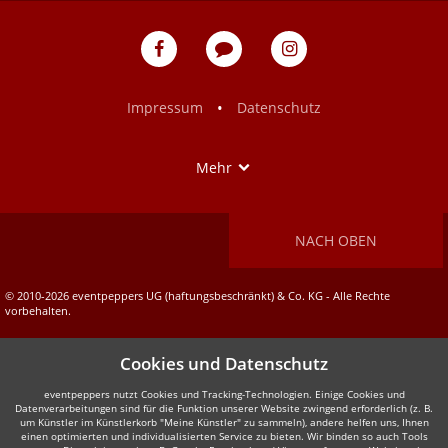
eventpeppers
Blog
eventpeppers
auf
auf
Facebook
Instagram
•
Impressum
Datenschutz
Show
Mehr
NACH OBEN
© 2010-2026 eventpeppers UG (haftungsbeschränkt) & Co. KG - Alle Rechte
vorbehalten.
Cookies und Datenschutz
eventpeppers nutzt Cookies und Tracking-Technologien. Einige Cookies und
Datenverarbeitungen sind für die Funktion unserer Website zwingend erforderlich (z. B.
um Künstler im Künstlerkorb "Meine Künstler" zu sammeln), andere helfen uns, Ihnen
einen optimierten und individualisierten Service zu bieten. Wir binden so auch Tools