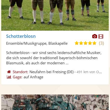
Diese
Di
Schotterblosn
Künst
Kü
(3)
5,0
Ensemble/Musikgruppe, Blaskapelle
stellt
ste
von
Schotterblosn - wir sind sechs leidenschaftliche Musiker,
Fotos
Vi
5
die sich sowohl der traditionell bayerisch-böhmischen
bereit
ber
Sternen
Blasmusik, als auch der modernen ...
Standort:
Neufahrn bei Freising
(DE)
-
491 km von Oberhausen
Gage:
auf Anfrage