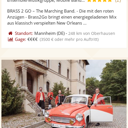
stellt
ste
von
BRASS 2 GO – The Marching Band. - Die mit den roten
Fotos
Vi
5
Anzügen - Brass2Go bringt einen energiegeladenen Mix
bereit
ber
Sternen
aus klassisch verspielten New Orleans ...
Standort:
Mannheim
(DE)
-
248 km von Oberhausen
Gage:
€€€€
(3500 € oder mehr pro Auftritt)