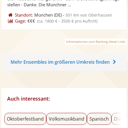
bereit
ber
Sternen
stellen - Danke. Die Münchner ...
Standort:
München
(DE)
-
501 km von Oberhausen
Gage:
€€€
(ca. 1800 € - 3500 € pro Auftritt)
Informationen zum Ranking dieser Liste
Mehr Ensembles im größeren Umkreis finden
Auch interessant:
Oktoberfestband
Volksmusikband
Spanisch
Dixiel