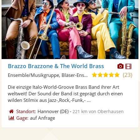
Diese
Di
Brazzo Brazzone & The World Brass
Künst
Kü
(23)
5,0
Ensemble/Musikgruppe, Bläser-Ensemble
stellt
ste
von
Die einzige Italo-World-Groove Brass Band ihrer Art
Fotos
Vi
5
weltweit! Der Sound der Band ist geprägt durch einen
bereit
ber
Sternen
wilden Stilmix aus Jazz-,Rock,-Funk,- ...
Standort:
Hannover
(DE)
-
221 km von Oberhausen
Gage:
auf Anfrage