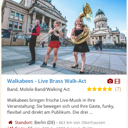
Diese
Di
Walkabees - Live Brass Walk-Act
Künst
Kü
(7)
5,0
Band, Mobile Band/Walking Act
stellt
ste
von
Walkabees bringen frische Live-Musik in Ihre
Fotos
Vi
5
Veranstaltung: Sie bewegen sich und Ihre Gäste, funky,
bereit
ber
Sternen
flexibel und direkt am Publikum. Die drei ...
Standort:
Berlin
(DE)
-
463 km von Oberhausen