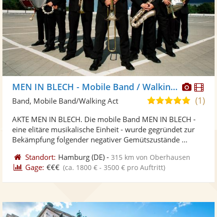
Diese
Di
MEN IN BLECH - Mobile Band / Walking Act
Künst
Kü
(1)
5,0
Band, Mobile Band/Walking Act
stellt
ste
von
AKTE MEN IN BLECH. Die mobile Band MEN IN BLECH -
Fotos
Vi
5
eine elitäre musikalische Einheit - wurde gegründet zur
bereit
ber
Sternen
Bekämpfung folgender negativer Gemütszustände ...
Standort:
Hamburg
(DE)
-
315 km von Oberhausen
Gage:
€€€
(ca. 1800 € - 3500 € pro Auftritt)