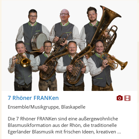
Diese
Di
7 Rhöner FRANKen
Künst
Kü
Ensemble/Musikgruppe, Blaskapelle
stellt
ste
Die 7 Rhöner FRANKen sind eine außergewöhnliche
Fotos
Vi
Blasmusikformation aus der Rhön, die traditionelle
bereit
ber
Egerländer Blasmusik mit frischen Ideen, kreativen ...