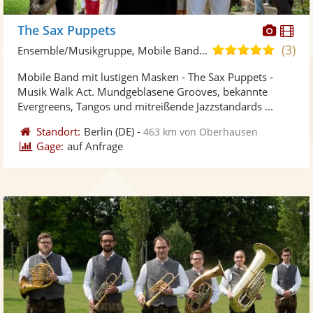
Diese
Di
The Sax Puppets
Künst
Kü
(3)
5,0
Ensemble/Musikgruppe, Mobile Band/Walking Act
stellt
ste
von
Mobile Band mit lustigen Masken - The Sax Puppets -
Fotos
Vi
5
Musik Walk Act. Mundgeblasene Grooves, bekannte
bereit
ber
Sternen
Evergreens, Tangos und mitreißende Jazzstandards ...
Standort:
Berlin
(DE)
-
463 km von Oberhausen
Gage:
auf Anfrage