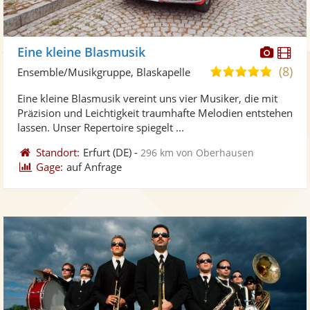
Diese
Di
Eine kleine Blasmusik
Künst
Kü
(8)
4,9
Ensemble/Musikgruppe, Blaskapelle
stellt
ste
von
Eine kleine Blasmusik vereint uns vier Musiker, die mit
Fotos
Vi
5
Präzision und Leichtigkeit traumhafte Melodien entstehen
bereit
ber
Sternen
lassen. Unser Repertoire spiegelt ...
Standort:
Erfurt
(DE)
-
296 km von Oberhausen
Gage:
auf Anfrage