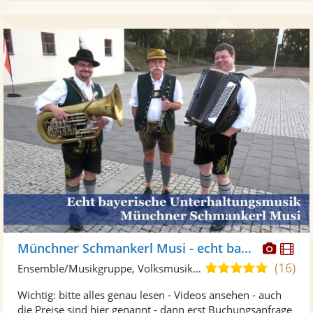
Diese
Di
Münchner Schmankerl Musi - echt bayrisch
Künst
Kü
(16)
5,0
Ensemble/Musikgruppe, Volksmusik-Trio
stellt
ste
von
Wichtig: bitte alles genau lesen - Videos ansehen - auch
Fotos
Vi
5
die Preise sind hier genannt - dann erst Buchungsanfrage