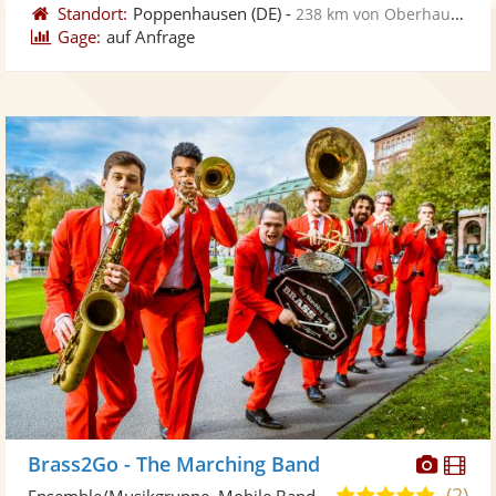
Standort:
Poppenhausen
(DE)
-
238 km von Oberhausen
Gage:
auf Anfrage
Diese
Di
Brass2Go - The Marching Band
Künst
Kü
(2)
5,0
Ensemble/Musikgruppe, Mobile Band/Walking Act