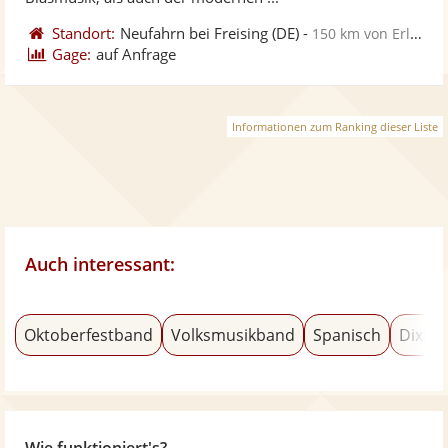
Standort:
Neufahrn bei Freising
(DE)
-
150 km von Erlangen
Gage:
auf Anfrage
Informationen zum Ranking dieser Liste
Auch interessant:
Oktoberfestband
Volksmusikband
Spanisch
Dixiel
Wie funktioniert's?