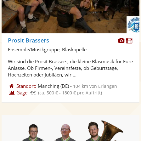
Diese
Di
Prosit Brassers
Künst
Kü
Ensemble/Musikgruppe, Blaskapelle
stellt
ste
Wir sind die Prosit Brassers, die kleine Blasmusik für Eure
Fotos
Vi
Anlässe. Ob Firmen-, Vereinsfeste, ob Geburtstage,
bereit
ber
Hochzeiten oder Jubiläen, wir ...
Standort:
Manching
(DE)
-
104 km von Erlangen
Gage:
€€
(ca. 500 € - 1800 € pro Auftritt)