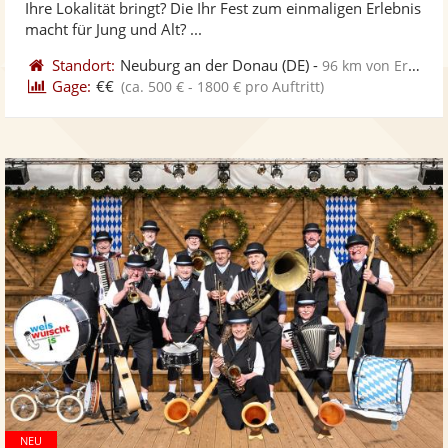
Ihre Lokalität bringt? Die Ihr Fest zum einmaligen Erlebnis
bereit
ber
Sternen
macht für Jung und Alt? ...
Standort:
Neuburg an der Donau
(DE)
-
96 km von Erlangen
Gage:
€€
(ca. 500 € - 1800 € pro Auftritt)