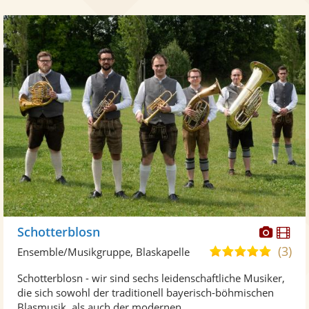
Diese
Di
Schotterblosn
Künst
Kü
(3)
5,0
Ensemble/Musikgruppe, Blaskapelle
stellt
ste
von
Schotterblosn - wir sind sechs leidenschaftliche Musiker,
Fotos
Vi
5
die sich sowohl der traditionell bayerisch-böhmischen
bereit
ber
Sternen
Blasmusik, als auch der modernen ...