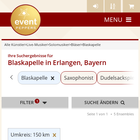
Künstler-
Künstler
Meine
eventpeppers
Login
A-
Künstle
MENU
Z
Alle Künstler
>
Live-Musiker
>
Solomusiker
>
Bläser
>
Blaskapelle
Ihre Suchergebnisse für
Blaskapelle in Erlangen, Bayern
Zurück zu «Bläser»
Kategorie «Blaskapelle» zurücksetz
Blaskapelle
Saxophonist
Dudelsackspiele
1
FILTER
SUCHE ÄNDERN
Seite 1 von 1
5 Ensembles
Umkreis: 150 km zurücksetzen
Umkreis: 150 km