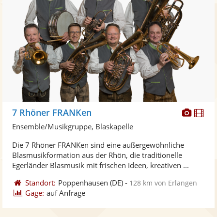
Diese
Di
7 Rhöner FRANKen
Künst
Kü
Ensemble/Musikgruppe, Blaskapelle
stellt
ste
Die 7 Rhöner FRANKen sind eine außergewöhnliche
Fotos
Vi
Blasmusikformation aus der Rhön, die traditionelle
bereit
ber
Egerländer Blasmusik mit frischen Ideen, kreativen ...
Standort:
Poppenhausen
(DE)
-
128 km von Erlangen
Gage:
auf Anfrage