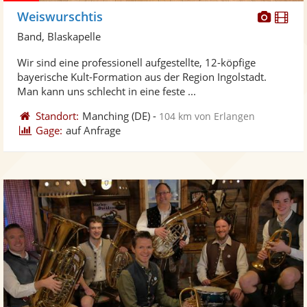
Diese
Di
Weiswurschtis
Künst
Kü
Band, Blaskapelle
stellt
ste
Wir sind eine professionell aufgestellte, 12-köpfige
Fotos
Vi
bayerische Kult-Formation aus der Region Ingolstadt.
bereit
ber
Man kann uns schlecht in eine feste ...
Standort:
Manching
(DE)
-
104 km von Erlangen
Gage:
auf Anfrage