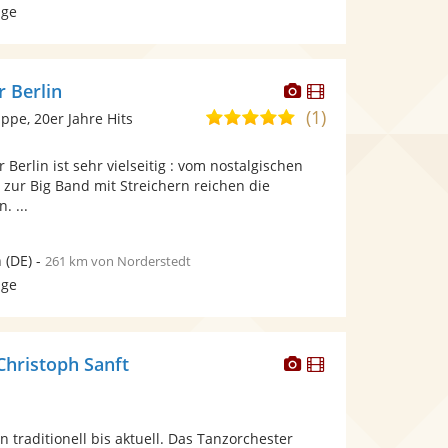
age
Dieser
Dieser
r Berlin
Künstler
Künstler
(1)
4,8
pe, 20er Jahre Hits
stellt
stellt
von
Fotos
Videos
Berlin ist sehr vielseitig : vom nostalgischen
5
bereit.
bereit.
zur Big Band mit Streichern reichen die
Sternen
. ...
n
(DE)
-
261 km von Norderstedt
age
Dieser
Dieser
Christoph Sanft
Künstler
Künstler
stellt
stellt
Fotos
Videos
n traditionell bis aktuell. Das Tanzorchester