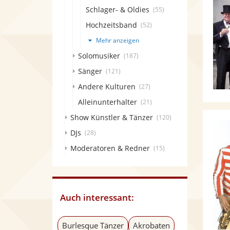
Schlager- & Oldies
(55)
Hochzeitsband
(52)
Mehr anzeigen
Solomusiker
(187)
Sänger
(121)
Andere Kulturen
(27)
Alleinunterhalter
(21)
Show Künstler & Tänzer
(120)
DJs
(28)
Moderatoren & Redner
(15)
Auch interessant:
Burlesque Tänzer
Akrobaten