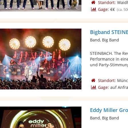
Standort:
Waid
Gage:
€€
(ca. 50
Bigband STEI
Band, Big Band
STEINBACH. The Rev
Performance in ein
und Party-Stimmung.
Standort:
Münc
Gage:
auf Anfr
Eddy Miller Gr
Band, Big Band