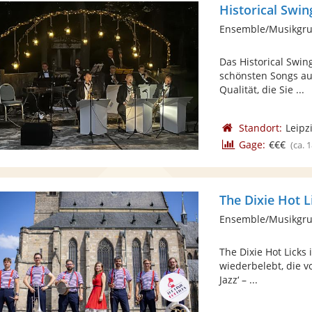
Historical Swi
Ensemble/Musikgr
Das Historical Swin
schönsten Songs au
Qualität, die Sie ...
Standort:
Leipz
Gage:
€€€
(ca. 
The Dixie Hot L
Ensemble/Musikgru
The Dixie Hot Licks 
wiederbelebt, die 
Jazz‘ – ...