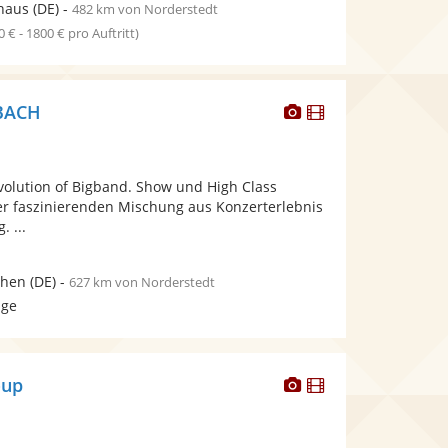
haus
(DE)
-
482 km von Norderstedt
0 € - 1800 € pro Auftritt)
Dieser
Dieser
NBACH
Künstler
Künstler
stellt
stellt
Fotos
Videos
olution of Bigband. Show und High Class
bereit.
bereit.
er faszinierenden Mischung aus Konzerterlebnis
 ...
hen
(DE)
-
627 km von Norderstedt
age
Dieser
Dieser
oup
Künstler
Künstler
stellt
stellt