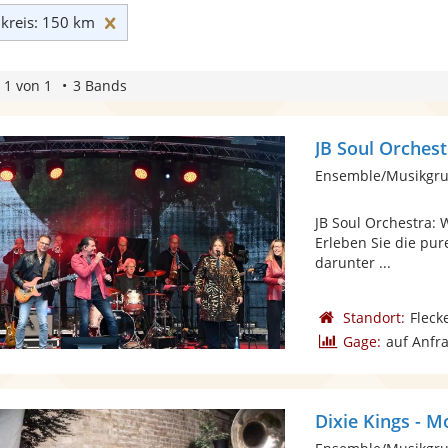
Umkreis: 150 km zurücksetzen
reis: 150 km
 1 von 1
3 Bands
JB Soul Orchest
Ensemble/Musikgru
JB Soul Orchestra:
Erleben Sie die pur
darunter ...
Standort:
Fleck
Gage:
auf Anfr
Dixie Kings - M