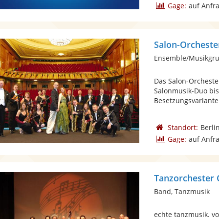
Gage:
auf Anfr
Salon-Orcheste
Ensemble/Musikgrup
Das Salon-Orchester 
Salonmusik-Duo bis 
Besetzungsvarianten
Standort:
Berli
Gage:
auf Anfr
Tanzorchester 
Band, Tanzmusik
echte tanzmusik. vo