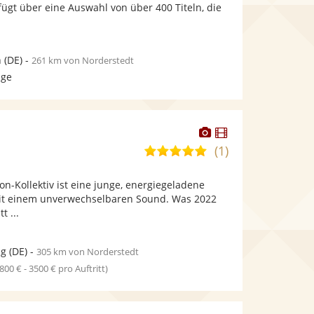
bereit.
bereit.
fügt über eine Auswahl von über 400 Titeln, die
n
(DE)
-
261 km von Norderstedt
age
Dieser
Dieser
Künstler
Künstler
(1)
5,0
stellt
stellt
von
Fotos
Videos
Ton-Kollektiv ist eine junge, energiegeladene
5
bereit.
bereit.
mit einem unverwechselbaren Sound. Was 2022
Sternen
t ...
ig
(DE)
-
305 km von Norderstedt
1800 € - 3500 € pro Auftritt)