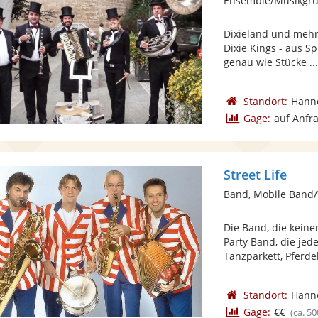
Ensemble/Musikgru
Dixieland und mehr 
Dixie Kings - aus S
genau wie Stücke ..
Standort:
Hann
Gage:
auf Anfr
Street Life
Band, Mobile Band/
Die Band, die keine
Party Band, die je
Tanzparkett, Pferdek
Standort:
Hann
Gage:
€€
(ca. 50