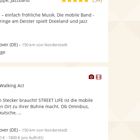
ppe, Jazzband
stellt
stellt
von
Fotos
Videos
– einfach fröhliche Musik. Die mobile Band -
5
bereit.
bereit.
pringe am Deister spielt Dixieland und Jazz
Sternen
.
over
(DE)
-
150 km von Norderstedt
age
Dieser
Dieser
Künstler
Künstler
Walking Act
stellt
stellt
Fotos
Videos
n Stecker braucht! STREET LIFE ist die mobile
bereit.
bereit.
den Ort zu ihrer Bühne macht. Ob Omnibus,
utsche, ...
over
(DE)
-
150 km von Norderstedt
0 € - 1800 € pro Auftritt)