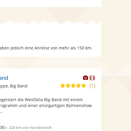
haben jedoch eine Anreise von mehr als 150 km.
Dieser
Dieser
Band
Künstler
Künstler
(1)
5,0
ppe, Big Band
stellt
stellt
von
Fotos
Videos
begeistert die Westfalia Big Band mit einem
5
bereit.
bereit.
-Programm und einer einzigartigen Bühnenshow
Sternen
..
DE)
-
226 km von Norderstedt