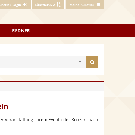
ünstler-Login
Künstler A-Z
Meine Künstler
REDNER
Künstler
finden
ein
er Veranstaltung, Ihrem Event oder Konzert nach