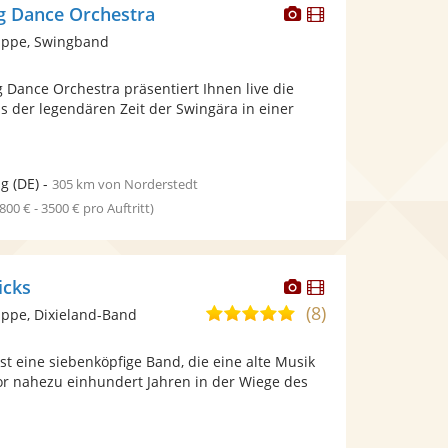
Dieser
Dieser
ng Dance Orchestra
Künstler
Künstler
uppe, Swingband
stellt
stellt
Fotos
Videos
g Dance Orchestra präsentiert Ihnen live die
bereit.
bereit.
s der legendären Zeit der Swingära in einer
ig
(DE)
-
305 km von Norderstedt
1800 € - 3500 € pro Auftritt)
Dieser
Dieser
icks
Künstler
Künstler
(8)
5,0
ppe, Dixieland-Band
stellt
stellt
von
Fotos
Videos
ist eine siebenköpfige Band, die eine alte Musik
5
bereit.
bereit.
vor nahezu einhundert Jahren in der Wiege des
Sternen