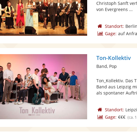
Christoph Sanft ver
von Evergreens ...
Standort:
Berli
Gage:
auf Anfr
Ton-Kollektiv
Band, Pop
Ton_Kollektiv. Das 
Band aus Leipzig 
als spontaner Auftrit
Standort:
Leipz
Gage:
€€€
(ca. 