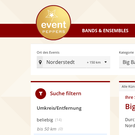
eventpeppers
BANDS & ENSEMBLES
Radius
Ort des Events
Kategorie
Norderstedt
Big B
Ort
des
Events
Alle Kün
festlegen
Suche filtern
Ihre
Bi
Umkreis/Entfernung
Durc
beliebig
(14)
Nord
bis 50 km
(0)