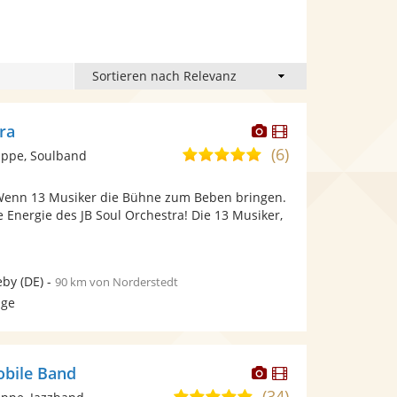
Dieser
Dieser
ra
Künstler
Künstler
(6)
5,0
ppe, Soulband
stellt
stellt
von
Fotos
Videos
 Wenn 13 Musiker die Bühne zum Beben bringen.
5
bereit.
bereit.
e Energie des JB Soul Orchestra! Die 13 Musiker,
Sternen
eby
(DE)
-
90 km von Norderstedt
age
Dieser
Dieser
obile Band
Künstler
Künstler
(34)
5,0