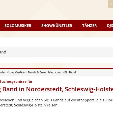
K
SOLOMUSIKER
SHOWKÜNSTLER
TÄNZER
DJS
and
stler
>
Live-Musiker
>
Bands & Ensembles
>
Jazz
>
Big Band
 Suchergebnisse für
g Band in Norderstedt, Schleswig-Holst
hsuchen und vergleichen Sie 3 Bands auf eventpeppers, die zu Ihr
erstedt, Schleswig-Holstein reisen.