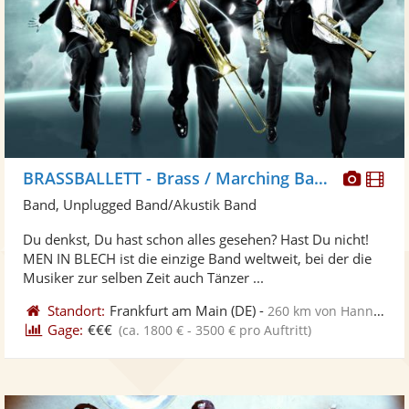
Diese
Di
BRASSBALLETT - Brass / Marching Band/ Walkact, Blaskapelle
Künst
Kü
Band, Unplugged Band/Akustik Band
stellt
ste
Du denkst, Du hast schon alles gesehen? Hast Du nicht!
Fotos
Vi
MEN IN BLECH ist die einzige Band weltweit, bei der die
bereit
ber
Musiker zur selben Zeit auch Tänzer ...
Standort:
Frankfurt am Main
(DE)
-
260 km von Hannover
Gage:
€€€
(ca. 1800 € - 3500 € pro Auftritt)