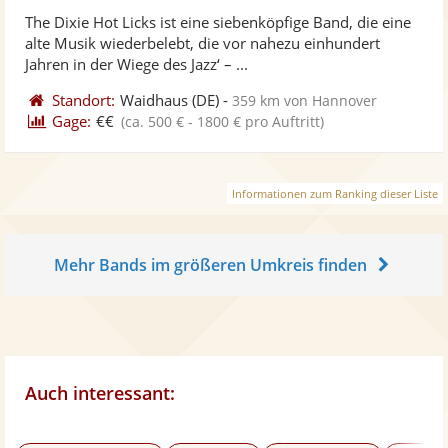
stellt
ste
von
The Dixie Hot Licks ist eine siebenköpfige Band, die eine
Fotos
Vi
5
alte Musik wiederbelebt, die vor nahezu einhundert
bereit
ber
Sternen
Jahren in der Wiege des Jazz‘ – ...
Standort:
Waidhaus
(DE)
-
359 km von Hannover
Gage:
€€
(ca. 500 € - 1800 € pro Auftritt)
Informationen zum Ranking dieser Liste
Mehr Bands im größeren Umkreis finden
Auch interessant: