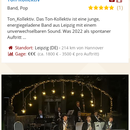
Künst
Kü
(1)
5,0
Band, Pop
stellt
ste
von
Ton_Kollektiv. Das Ton-Kollektiv ist eine junge,
Fotos
Vi
5
energiegeladene Band aus Leipzig mit einem
bereit
ber
Sternen
unverwechselbaren Sound. Was 2022 als spontaner
Auftritt ...
Standort:
Leipzig
(DE)
-
214 km von Hannover
Gage:
€€€
(ca. 1800 € - 3500 € pro Auftritt)