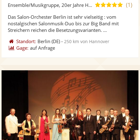
Künst
Kü
(1)
4,8
Ensemble/Musikgruppe, 20er Jahre Hits
stellt
ste
von
Das Salon-Orchester Berlin ist sehr vielseitig : vom
Fotos
Vi
5
nostalgischen Salonmusik-Duo bis zur Big Band mit
bereit
ber
Sternen
Streichern reichen die Besetzungsvarianten. ...
Standort:
Berlin
(DE)
-
250 km von Hannover
Gage:
auf Anfrage