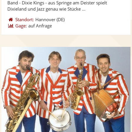
Band - Dixie Kings - aus Springe am Deister spielt
bereit
ber
Sternen
Dixieland und Jazz genau wie Stücke ...
Standort:
Hannover
(DE)
Gage:
auf Anfrage