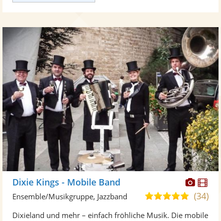
Diese
Di
Dixie Kings - Mobile Band
Künst
Kü
(34)
5,0
Ensemble/Musikgruppe, Jazzband
stellt
ste
von
Dixieland und mehr – einfach fröhliche Musik. Die mobile
Fotos
Vi
5