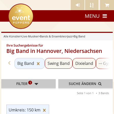
Künstler-
Künstler
Meine
eventpeppers
Login
A-
Künstle
MENU
Z
Alle Künstler
>
Live-Musiker
>
Bands & Ensembles
>
Jazz
>
Big Band
Ihre Suchergebnisse für
Big Band in Hannover, Niedersachsen
Zurück zu «Jazz»
Kategorie «Big Band» zurücksetzen
Big Band
Swing Band
Dixieland
Gypsy
1
FILTER
SUCHE ÄNDERN
Seite 1 von 1
3 Bands
Umkreis: 150 km zurücksetzen
Umkreis: 150 km