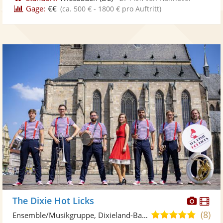
Gage:
€€
(ca. 500 € - 1800 € pro Auftritt)
Diese
Di
The Dixie Hot Licks
Künst
Kü
(8)
5,0
Ensemble/Musikgruppe, Dixieland-Band