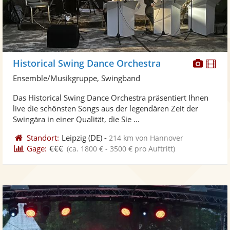
Diese
Di
Historical Swing Dance Orchestra
Künst
Kü
Ensemble/Musikgruppe, Swingband
stellt
ste
Das Historical Swing Dance Orchestra präsentiert Ihnen
Fotos
Vi
live die schönsten Songs aus der legendären Zeit der
bereit
ber
Swingära in einer Qualität, die Sie ...
Standort:
Leipzig
(DE)
-
214 km von Hannover
Gage:
€€€
(ca. 1800 € - 3500 € pro Auftritt)