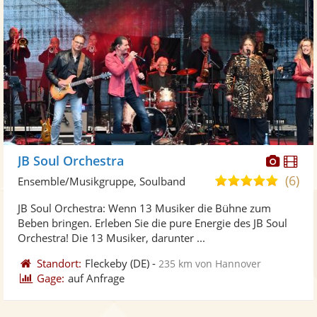
Diese
Di
JB Soul Orchestra
Künst
Kü
(6)
5,0
Ensemble/Musikgruppe, Soulband
stellt
ste
von
JB Soul Orchestra: Wenn 13 Musiker die Bühne zum
Fotos
Vi
5
Beben bringen. Erleben Sie die pure Energie des JB Soul
bereit
ber
Sternen
Orchestra! Die 13 Musiker, darunter ...
Standort:
Fleckeby
(DE)
-
235 km von Hannover
Gage:
auf Anfrage