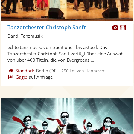
Diese
Di
Tanzorchester Christoph Sanft
Künst
Kü
Band, Tanzmusik
stellt
ste
echte tanzmusik. von traditionell bis aktuell. Das
Fotos
Vi
Tanzorchester Christoph Sanft verfügt über eine Auswahl
bereit
ber
von über 400 Titeln, die von Evergreens ...
Standort:
Berlin
(DE)
-
250 km von Hannover
Gage:
auf Anfrage