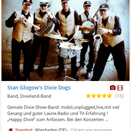
Diese
Di
Stan Glogow's Dixie Dogs
Künst
Kü
(16)
4,9
Band, Dixieland-Band
stellt
ste
von
Geniale Dixie-Show-Band: mobil,unplugged,live,mit viel
Fotos
Vi
5
Gesang und guter Laune.Radio und TV-Erfahrung !
bereit
ber
Sternen
„Happy Dixie“ zum Anfassen. Bei den Konzerten ...
Standort:
Wiesbaden
(DE)
-
274 km von Hannover