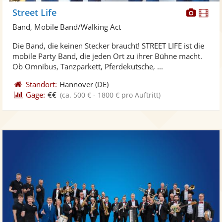
Diese
Di
Street Life
Künst
Kü
Band, Mobile Band/Walking Act
stellt
ste
Die Band, die keinen Stecker braucht! STREET LIFE ist die
Fotos
Vi
mobile Party Band, die jeden Ort zu ihrer Bühne macht.
bereit
ber
Ob Omnibus, Tanzparkett, Pferdekutsche, ...
Standort:
Hannover
(DE)
Gage:
€€
(ca. 500 € - 1800 € pro Auftritt)