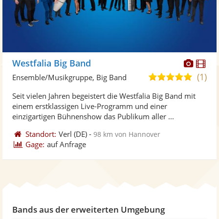
Diese
Di
Westfalia Big Band
Künst
Kü
(1)
5,0
Ensemble/Musikgruppe, Big Band
stellt
ste
von
Seit vielen Jahren begeistert die Westfalia Big Band mit
Fotos
Vi
5
einem erstklassigen Live-Programm und einer
bereit
ber
Sternen
einzigartigen Bühnenshow das Publikum aller ...
Standort:
Verl
(DE)
-
98 km von Hannover
Gage:
auf Anfrage
Bands aus der erweiterten Umgebung