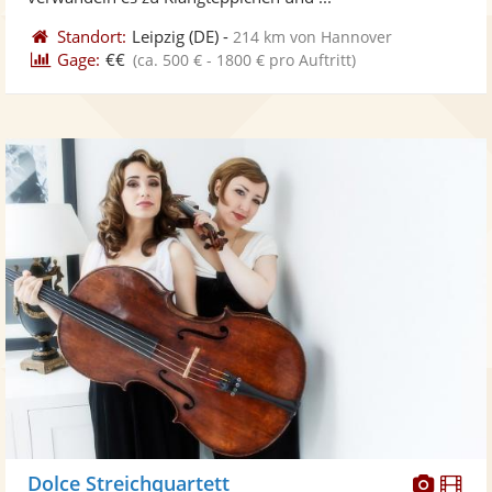
Standort:
Leipzig
(DE)
-
214 km von Hannover
Gage:
€€
(ca. 500 € - 1800 € pro Auftritt)
Diese
Di
Dolce Streichquartett