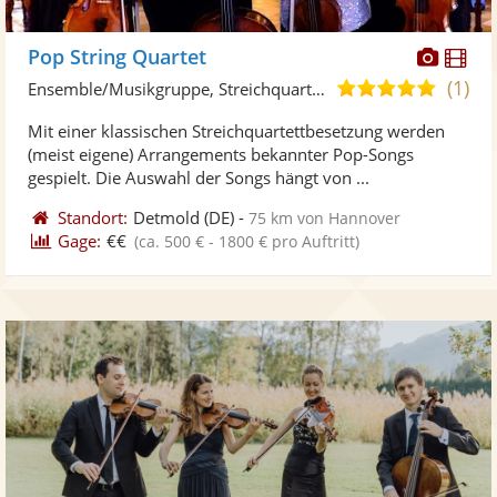
Diese
Di
Pop String Quartet
Künst
Kü
(1)
5,0
Ensemble/Musikgruppe, Streichquartett
stellt
ste
von
Mit einer klassischen Streichquartettbesetzung werden
Fotos
Vi
5
(meist eigene) Arrangements bekannter Pop-Songs
bereit
ber
Sternen
gespielt. Die Auswahl der Songs hängt von ...
Standort:
Detmold
(DE)
-
75 km von Hannover
Gage:
€€
(ca. 500 € - 1800 € pro Auftritt)