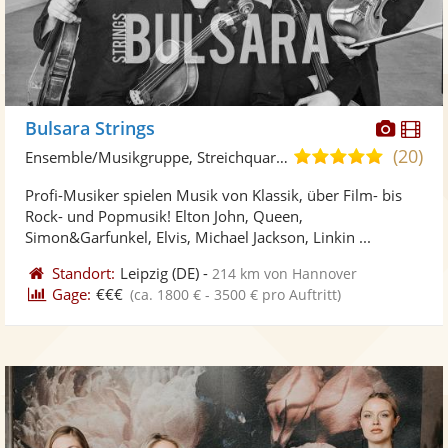
Diese
Di
Bulsara Strings
Künst
Kü
(20)
5,0
Ensemble/Musikgruppe, Streichquartett
stellt
ste
von
Profi-Musiker spielen Musik von Klassik, über Film- bis
Fotos
Vi
5
Rock- und Popmusik! Elton John, Queen,
bereit
ber
Sternen
Simon&Garfunkel, Elvis, Michael Jackson, Linkin ...
Standort:
Leipzig
(DE)
-
214 km von Hannover
Gage:
€€€
(ca. 1800 € - 3500 € pro Auftritt)