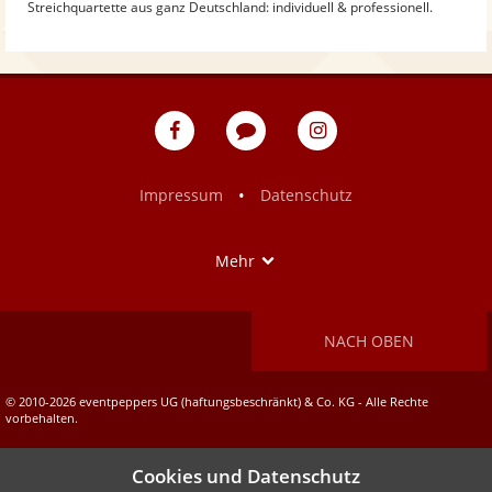
Streichquartette aus ganz Deutschland: individuell & professionell.
eventpeppers
Blog
eventpeppers
auf
auf
Facebook
Instagram
•
Impressum
Datenschutz
Show
Mehr
NACH OBEN
© 2010-2026 eventpeppers UG (haftungsbeschränkt) & Co. KG - Alle Rechte
vorbehalten.
Cookies und Datenschutz