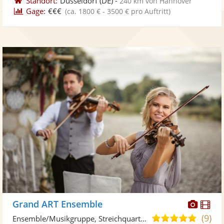
Standort:
Düsseldorf
(DE)
-
240 km von Hannover
Gage:
€€€
(ca. 1800 € - 3500 € pro Auftritt)
Diese
Di
Grand ART Ensemble
Künst
Kü
(9)
4,9
Ensemble/Musikgruppe, Streichquartett