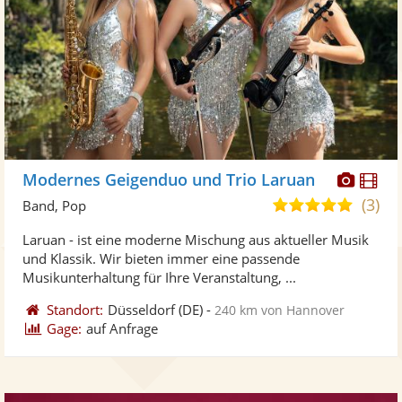
Diese
Di
Modernes Geigenduo und Trio Laruan
Künst
Kü
(3)
5,0
Band, Pop
stellt
ste
von
Laruan - ist eine moderne Mischung aus aktueller Musik
Fotos
Vi
5
und Klassik. Wir bieten immer eine passende
bereit
ber
Sternen
Musikunterhaltung für Ihre Veranstaltung, ...
Standort:
Düsseldorf
(DE)
-
240 km von Hannover
Gage:
auf Anfrage