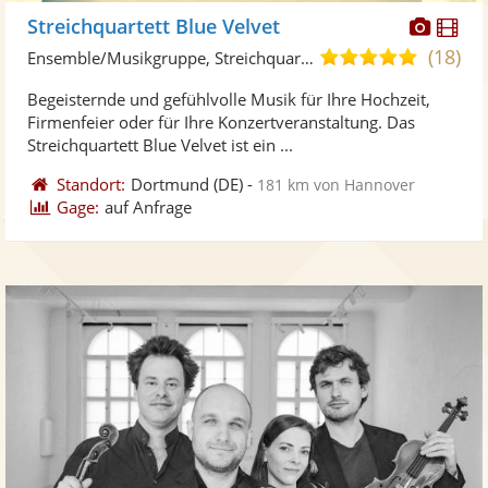
Diese
Di
Streichquartett Blue Velvet
Künst
Kü
(18)
5,0
Ensemble/Musikgruppe, Streichquartett
stellt
ste
von
Begeisternde und gefühlvolle Musik für Ihre Hochzeit,
Fotos
Vi
5
Firmenfeier oder für Ihre Konzertveranstaltung. Das
bereit
ber
Sternen
Streichquartett Blue Velvet ist ein ...
Standort:
Dortmund
(DE)
-
181 km von Hannover
Gage:
auf Anfrage