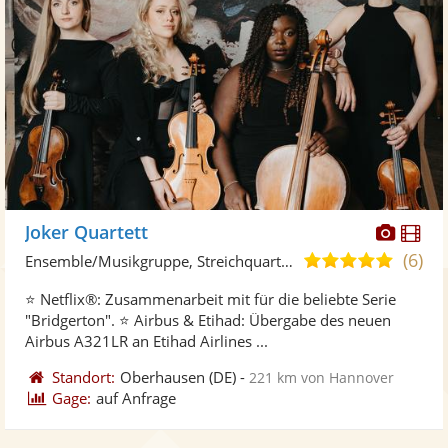
Diese
Di
Joker Quartett
Künst
Kü
(6)
4,9
Ensemble/Musikgruppe, Streichquartett
stellt
ste
von
⭐️ Netflix®: Zusammenarbeit mit für die beliebte Serie
Fotos
Vi
5
"Bridgerton". ⭐️ Airbus & Etihad: Übergabe des neuen
bereit
ber
Sternen
Airbus A321LR an Etihad Airlines ...
Standort:
Oberhausen
(DE)
-
221 km von Hannover
Gage:
auf Anfrage