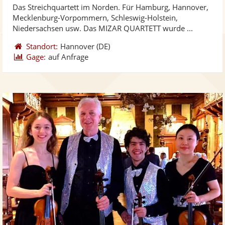
Das Streichquartett im Norden. Für Hamburg, Hannover,
Fotos
Vi
5
Mecklenburg-Vorpommern, Schleswig-Holstein,
bereit
ber
Sternen
Niedersachsen usw. Das MIZAR QUARTETT wurde ...
Standort:
Hannover
(DE)
Gage:
auf Anfrage