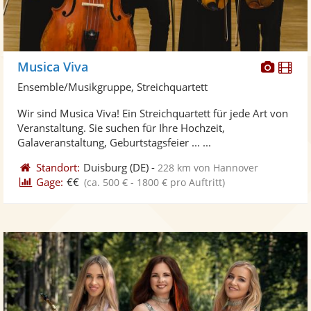
Diese
Di
Musica Viva
Künst
Kü
Ensemble/Musikgruppe, Streichquartett
stellt
ste
Wir sind Musica Viva! Ein Streichquartett für jede Art von
Fotos
Vi
Veranstaltung. Sie suchen für Ihre Hochzeit,
bereit
ber
Galaveranstaltung, Geburtstagsfeier ... ...
Standort:
Duisburg
(DE)
-
228 km von Hannover
Gage:
€€
(ca. 500 € - 1800 € pro Auftritt)