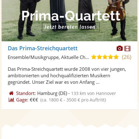
Diese
Di
Das Prima-Streichquartett
Künst
Kü
(26)
5,0
Ensemble/Musikgruppe, Aktuelle Chart-Hits
stellt
ste
von
Das Prima-Streichquartett wurde 2008 von vier jungen,
Fotos
Vi
5
ambitionierten und hochqualifizierten Musikern
bereit
ber
Sternen
gegründet. Unser Ziel war es von Anfang ...
Standort:
Hamburg
(DE)
-
133 km von Hannover
Gage:
€€€
(ca. 1800 € - 3500 € pro Auftritt)