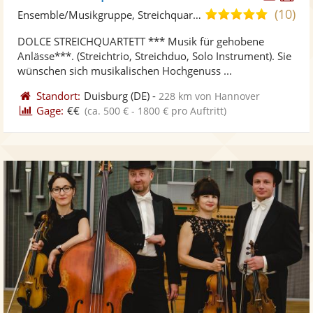
Künst
Kü
(10)
5,0
Ensemble/Musikgruppe, Streichquartett
stellt
ste
von
DOLCE STREICHQUARTETT *** Musik für gehobene
Fotos
Vi
5
Anlässe***. (Streichtrio, Streichduo, Solo Instrument). Sie
bereit
ber
Sternen
wünschen sich musikalischen Hochgenuss ...
Standort:
Duisburg
(DE)
-
228 km von Hannover
Gage:
€€
(ca. 500 € - 1800 € pro Auftritt)