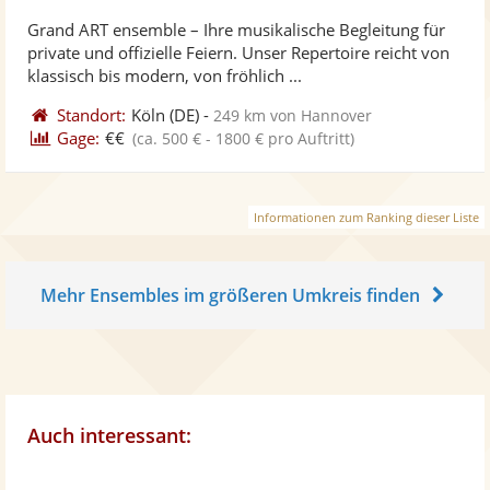
stellt
ste
von
Grand ART ensemble – Ihre musikalische Begleitung für
Fotos
Vi
5
private und offizielle Feiern. Unser Repertoire reicht von
bereit
ber
Sternen
klassisch bis modern, von fröhlich ...
Standort:
Köln
(DE)
-
249 km von Hannover
Gage:
€€
(ca. 500 € - 1800 € pro Auftritt)
Informationen zum Ranking dieser Liste
Mehr Ensembles im größeren Umkreis finden
Auch interessant: