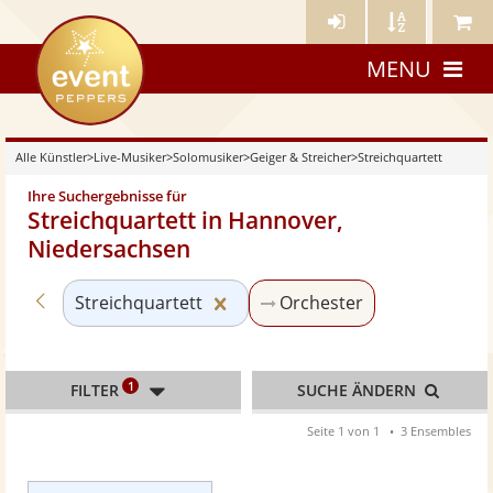
Künstler-
Künstler
Meine
eventpeppers
Login
A-
Künstle
MENU
Z
Alle Künstler
>
Live-Musiker
>
Solomusiker
>
Geiger & Streicher
>
Streichquartett
Ihre Suchergebnisse für
Streichquartett in Hannover,
Niedersachsen
Zurück zu «Bands & Ensembles»
Kategorie «Streichquartett» z
Streichquartett
Orchester
1
FILTER
SUCHE ÄNDERN
Seite 1 von 1
3 Ensembles