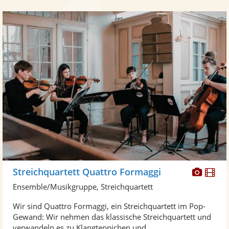
Diese
Di
Streichquartett Quattro Formaggi
Künst
Kü
Ensemble/Musikgruppe, Streichquartett
stellt
ste
Wir sind Quattro Formaggi, ein Streichquartett im Pop-
Fotos
Vi
Gewand: Wir nehmen das klassische Streichquartett und
bereit
ber
verwandeln es zu Klangteppichen und ...