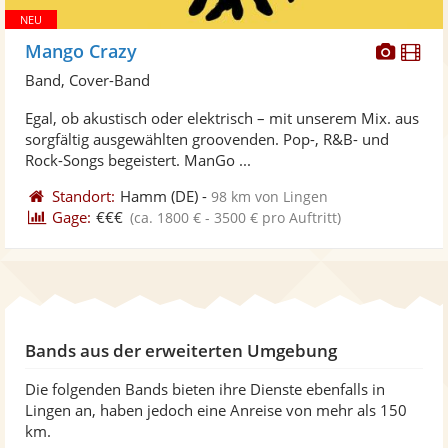
Diese
Di
Mango Crazy
Künst
Kü
Band, Cover-Band
stellt
ste
Egal, ob akustisch oder elektrisch – mit unserem Mix. aus
Fotos
Vi
sorgfältig ausgewählten groovenden. Pop-, R&B- und
bereit
ber
Rock-Songs begeistert. ManGo ...
Standort:
Hamm
(DE)
-
98 km von Lingen
Gage:
€€€
(ca. 1800 € - 3500 € pro Auftritt)
Bands aus der erweiterten Umgebung
Die folgenden Bands bieten ihre Dienste ebenfalls in
Lingen an, haben jedoch eine Anreise von mehr als 150
km.