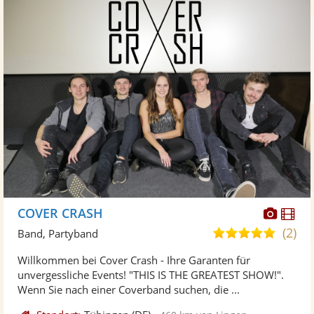
Diese
Di
COVER CRASH
Künst
Kü
(2)
4,9
Band, Partyband
stellt
ste
von
Willkommen bei Cover Crash - Ihre Garanten für
Fotos
Vi
5
unvergessliche Events! "THIS IS THE GREATEST SHOW!".
bereit
ber
Sternen
Wenn Sie nach einer Coverband suchen, die ...