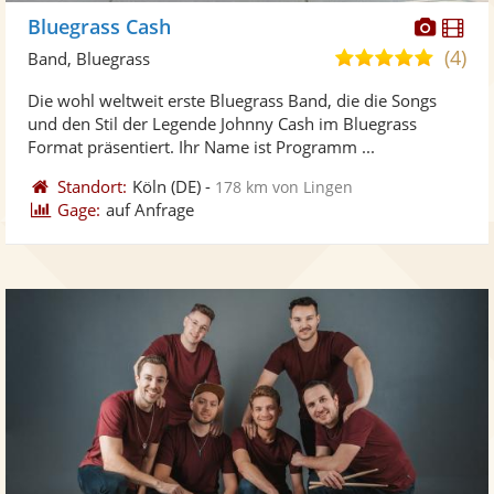
Diese
Di
Bluegrass Cash
Künst
Kü
(4)
4,9
Band, Bluegrass
stellt
ste
von
Die wohl weltweit erste Bluegrass Band, die die Songs
Fotos
Vi
5
und den Stil der Legende Johnny Cash im Bluegrass
bereit
ber
Sternen
Format präsentiert. Ihr Name ist Programm ...
Standort:
Köln
(DE)
-
178 km von Lingen
Gage:
auf Anfrage