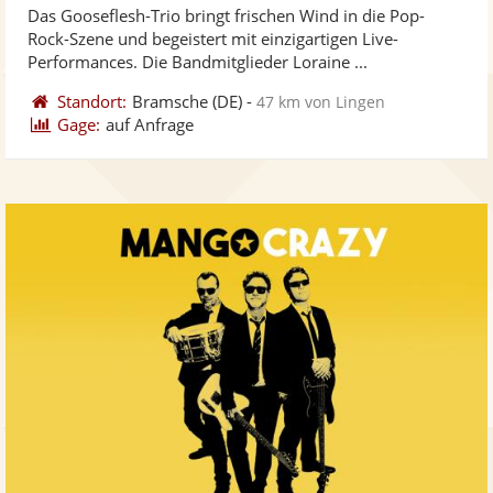
Das Gooseflesh-Trio bringt frischen Wind in die Pop-
Vi
5
Rock-Szene und begeistert mit einzigartigen Live-
ber
Sternen
Performances. Die Bandmitglieder Loraine ...
Standort:
Bramsche
(DE)
-
47 km von Lingen
Gage:
auf Anfrage