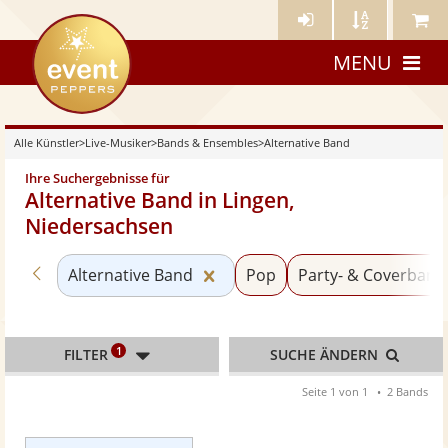
Künstler-
Künstler
Meine
eventpeppers
Login
A-
Künstle
MENU
Z
Alle Künstler
>
Live-Musiker
>
Bands & Ensembles
>
Alternative Band
Ihre Suchergebnisse für
Alternative Band in Lingen,
Niedersachsen
Zurück zu «Bands & Ensembles»
Kategorie «Alternative Band»
Alternative Band
Pop
Party- & Coverband
1
FILTER
SUCHE ÄNDERN
Seite 1 von 1
2 Bands