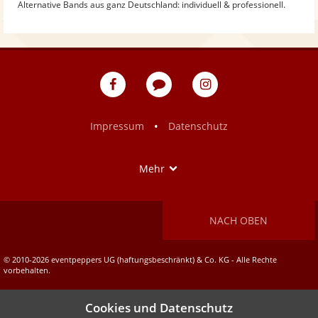
Alternative Bands aus ganz Deutschland: individuell & professionell.
eventpeppers
Blog
eventpeppers
auf
auf
Facebook
Instagram
•
Impressum
Datenschutz
Show
Mehr
NACH OBEN
© 2010-2026 eventpeppers UG (haftungsbeschränkt) & Co. KG - Alle Rechte
vorbehalten.
Cookies und Datenschutz