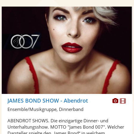
Diese
Di
JAMES BOND SHOW - Abendrot
Künst
Kü
Ensemble/Musikgruppe, Dinnerband
stellt
ste
ABENDROT SHOWS. Die einzigartige Dinner- und
Fotos
Vi
Unterhaltungsshow. MOTTO "James Bond 007". Welcher
bereit
ber
Darsteller spielte den „James Bond“ in welchem ...