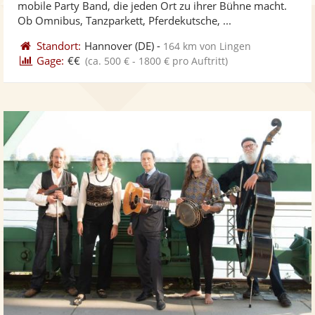
mobile Party Band, die jeden Ort zu ihrer Bühne macht.
bereit
ber
Ob Omnibus, Tanzparkett, Pferdekutsche, ...
Standort:
Hannover
(DE)
-
164 km von Lingen
Gage:
€€
(ca. 500 € - 1800 € pro Auftritt)