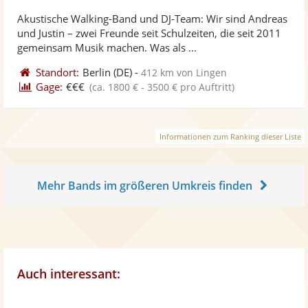
stellt
ste
von
Akustische Walking-Band und DJ-Team: Wir sind Andreas
Fotos
Vi
5
und Justin – zwei Freunde seit Schulzeiten, die seit 2011
bereit
ber
Sternen
gemeinsam Musik machen. Was als ...
Standort:
Berlin
(DE)
-
412 km von Lingen
Gage:
€€€
(ca. 1800 € - 3500 € pro Auftritt)
Informationen zum Ranking dieser Liste
Mehr Bands im größeren Umkreis finden
Auch interessant: