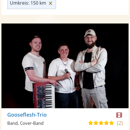
Umkreis: 150 km zurücksetzen
Umkreis: 150 km
Di
Gooseflesh-Trio
Kü
(2)
5,0
Band, Cover-Band
ste
von