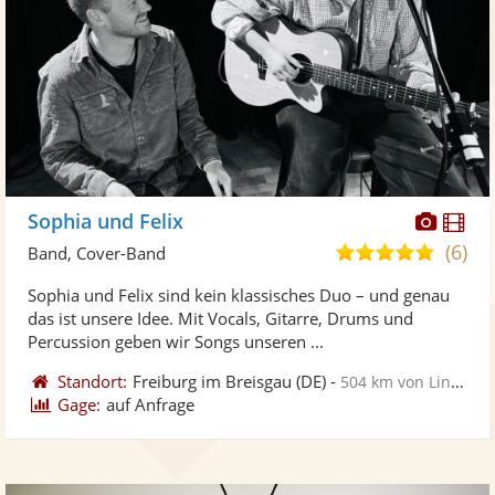
Diese
Di
Sophia und Felix
Künst
Kü
(6)
5,0
Band, Cover-Band
stellt
ste
von
Sophia und Felix sind kein klassisches Duo – und genau
Fotos
Vi
5
das ist unsere Idee. Mit Vocals, Gitarre, Drums und
bereit
ber
Sternen
Percussion geben wir Songs unseren ...
Standort:
Freiburg im Breisgau
(DE)
-
504 km von Lingen
Gage:
auf Anfrage