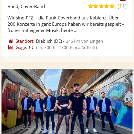
Künst
Kü
(11)
5,0
Band, Cover-Band
stellt
ste
von
Wir sind PFZ – die Punk-Coverband aus Koblenz. Über
Fotos
Vi
5
200 Konzerte in ganz Europa haben wir bereits gespielt –
bereit
ber
Sternen
früher mit eigener Musik, heute ...
Standort:
Dieblich
(DE)
-
245 km von Lingen
Gage:
€€
(ca. 500 € - 1800 € pro Auftritt)