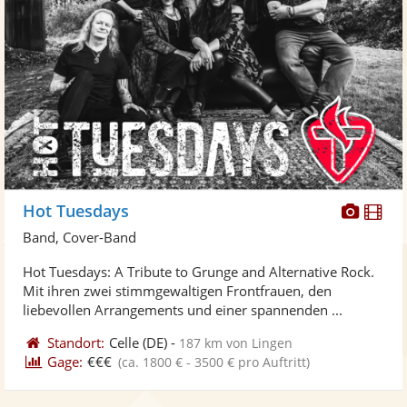
Diese
Di
Hot Tuesdays
Künst
Kü
Band, Cover-Band
stellt
ste
Hot Tuesdays: A Tribute to Grunge and Alternative Rock.
Fotos
Vi
Mit ihren zwei stimmgewaltigen Frontfrauen, den
bereit
ber
liebevollen Arrangements und einer spannenden ...
Standort:
Celle
(DE)
-
187 km von Lingen
Gage:
€€€
(ca. 1800 € - 3500 € pro Auftritt)