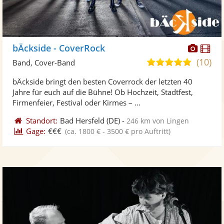
Diese
Di
bÄckside - CoverRock
Künst
Kü
(10)
5,0
Band, Cover-Band
stellt
ste
von
bÄckside bringt den besten Coverrock der letzten 40
Fotos
Vi
5
Jahre für euch auf die Bühne! Ob Hochzeit, Stadtfest,
bereit
ber
Sternen
Firmenfeier, Festival oder Kirmes – ...
Standort:
Bad Hersfeld
(DE)
-
246 km von Lingen
Gage:
€€€
(ca. 1800 € - 3500 € pro Auftritt)