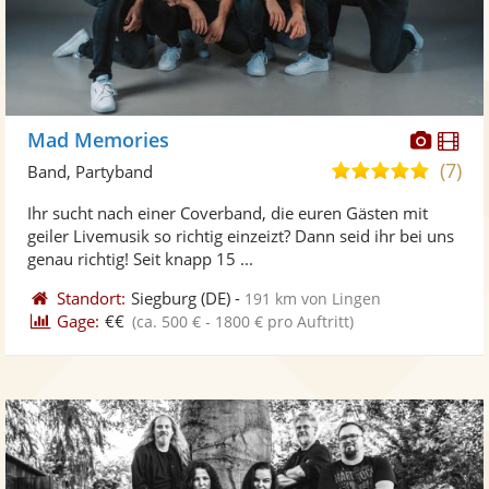
Diese
Di
Mad Memories
Künst
Kü
(7)
5,0
Band, Partyband
stellt
ste
von
Ihr sucht nach einer Coverband, die euren Gästen mit
Fotos
Vi
5
geiler Livemusik so richtig einzeizt? Dann seid ihr bei uns
bereit
ber
Sternen
genau richtig! Seit knapp 15 ...
Standort:
Siegburg
(DE)
-
191 km von Lingen
Gage:
€€
(ca. 500 € - 1800 € pro Auftritt)