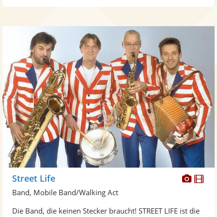
Diese
Di
Street Life
Künst
Kü
Band, Mobile Band/Walking Act
stellt
ste
Die Band, die keinen Stecker braucht! STREET LIFE ist die
Fotos
Vi