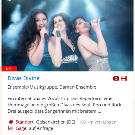
Diese
Di
Divas Divine
Künst
Kü
Ensemble/Musikgruppe, Damen-Ensemble
stellt
ste
Ein internationales Vocal-Trio. Das Repertoire: eine
Fotos
Vi
Hommage an die großen Divas des Soul, Pop und Rock.
bereit
ber
Drei ausgebildete Sängerinnen mit breitem ...
Standort:
Gelsenkirchen
(DE)
-
109 km von Lingen
Gage:
auf Anfrage