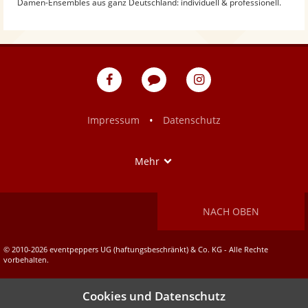
Damen-Ensembles aus ganz Deutschland: individuell & professionell.
eventpeppers
Blog
eventpeppers
auf
auf
Facebook
Instagram
•
Impressum
Datenschutz
Show
Mehr
NACH OBEN
© 2010-2026 eventpeppers UG (haftungsbeschränkt) & Co. KG - Alle Rechte
vorbehalten.
Cookies und Datenschutz