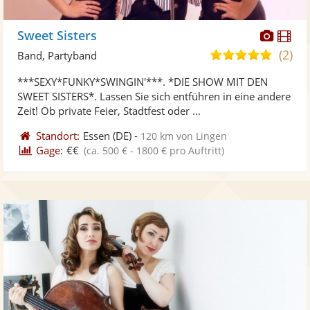
Diese
Di
Sweet Sisters
Künst
Kü
(2)
5,0
Band, Partyband
stellt
ste
von
***SEXY*FUNKY*SWINGIN'***. *DIE SHOW MIT DEN
Fotos
Vi
5
SWEET SISTERS*. Lassen Sie sich entführen in eine andere
bereit
ber
Sternen
Zeit! Ob private Feier, Stadtfest oder ...
Standort:
Essen
(DE)
-
120 km von Lingen
Gage:
€€
(ca. 500 € - 1800 € pro Auftritt)