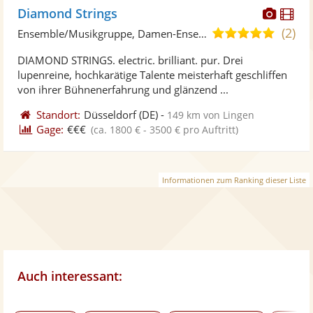
Diese
Di
Diamond Strings
Künst
Kü
(2)
5,0
Ensemble/Musikgruppe, Damen-Ensemble
stellt
ste
von
DIAMOND STRINGS. electric. brilliant. pur. Drei
Fotos
Vi
5
lupenreine, hochkarätige Talente meisterhaft geschliffen
bereit
ber
Sternen
von ihrer Bühnenerfahrung und glänzend ...
Standort:
Düsseldorf
(DE)
-
149 km von Lingen
Gage:
€€€
(ca. 1800 € - 3500 € pro Auftritt)
Informationen zum Ranking dieser Liste
Auch interessant: