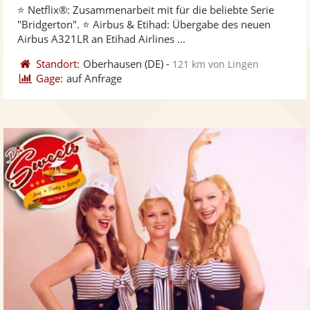
⭐️ Netflix®: Zusammenarbeit mit für die beliebte Serie
Fotos
Vi
5
"Bridgerton". ⭐️ Airbus & Etihad: Übergabe des neuen
bereit
ber
Sternen
Airbus A321LR an Etihad Airlines ...
Standort:
Oberhausen
(DE)
-
121 km von Lingen
Gage:
auf Anfrage