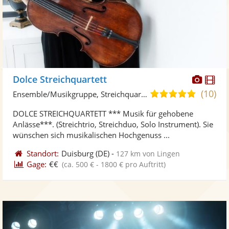
Diese
Di
Dolce Streichquartett
Künst
Kü
(10)
5,0
Ensemble/Musikgruppe, Streichquartett
stellt
ste
von
DOLCE STREICHQUARTETT *** Musik für gehobene
Fotos
Vi
5
Anlässe***. (Streichtrio, Streichduo, Solo Instrument). Sie
bereit
ber
Sternen
wünschen sich musikalischen Hochgenuss ...
Standort:
Duisburg
(DE)
-
127 km von Lingen
Gage:
€€
(ca. 500 € - 1800 € pro Auftritt)