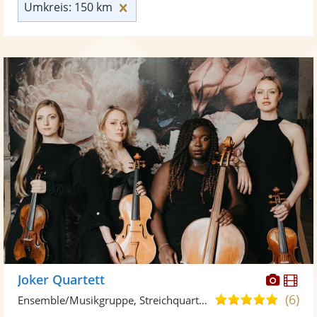
Umkreis: 150 km zurücksetzen
Umkreis: 150 km
Diese
Di
Joker Quartett
Künst
Kü
(6)
4,9
Ensemble/Musikgruppe, Streichquartett
stellt
ste
von