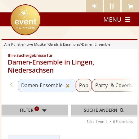
Künstler-
Künstler
Meine
eventpeppers
Login
A-
Künstle
MENU
Z
Alle Künstler
>
Live-Musiker
>
Bands & Ensembles
>
Damen-Ensemble
Ihre Suchergebnisse für
Damen-Ensemble in Lingen,
Niedersachsen
Zurück zu «Bands & Ensembles»
Kategorie «Damen-Ensemble
Damen-Ensemble
Pop
Party- & Coverban
1
FILTER
SUCHE ÄNDERN
Seite 1 von 1
6 Ensembles