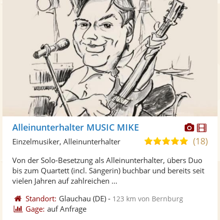
Diese
Di
Alleinunterhalter MUSIC MIKE
Künst
Kü
(18)
5,0
Einzelmusiker, Alleinunterhalter
stellt
ste
von
Von der Solo-Besetzung als Alleinunterhalter, übers Duo
Fotos
Vi
5
bis zum Quartett (incl. Sängerin) buchbar und bereits seit
bereit
ber
Sternen
vielen Jahren auf zahlreichen ...
Standort:
Glauchau
(DE)
-
123 km von Bernburg
Gage:
auf Anfrage