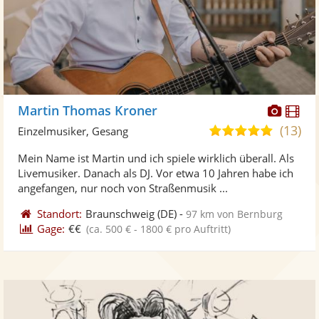
Diese
Di
Martin Thomas Kroner
Künst
Kü
(13)
5,0
Einzelmusiker, Gesang
stellt
ste
von
Mein Name ist Martin und ich spiele wirklich überall. Als
Fotos
Vi
5
Livemusiker. Danach als DJ. Vor etwa 10 Jahren habe ich
bereit
ber
Sternen
angefangen, nur noch von Straßenmusik ...
Standort:
Braunschweig
(DE)
-
97 km von Bernburg
Gage:
€€
(ca. 500 € - 1800 € pro Auftritt)