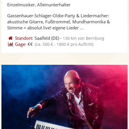
Künst
Kü
Einzelmusiker, Alleinunterhalter
stellt
ste
Gassenhauer-Schlager-Oldie-Party & Liedermacher:
Fotos
Vi
akustische Gitarre, Fußtrommel, Mundharmonika &
bereit
ber
Stimme = absolut live! eigene Lieder ...
Standort:
Saalfeld
(DE)
-
130 km von Bernburg
Gage:
€€
(ca. 500 € - 1800 € pro Auftritt)