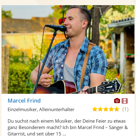
Diese
Di
Marcel Frind
Künst
Kü
(1)
5,0
Einzelmusiker, Alleinunterhalter
stellt
ste
von
Du suchst nach einem Musiker, der Deine Feier zu etwas
Fotos
Vi
5
ganz Besonderem macht? Ich bin Marcel Frind – Sänger &
bereit
ber
Sternen
Gitarrist, und seit über 15 ...