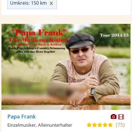
Umkreis: 150 km zurücksetzen
Umkreis: 150 km
Diese
Di
Papa Frank
Künst
Kü
(75)
4,9
Einzelmusiker, Alleinunterhalter
stellt
ste
von