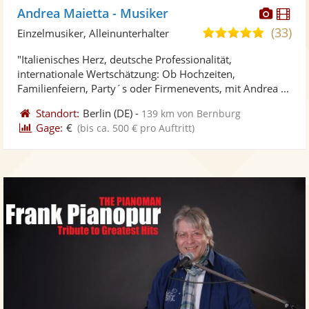
Diese
Di
Andrea Maietta - Musiker
Künst
Kü
(33)
5,0
Einzelmusiker, Alleinunterhalter
stellt
ste
von
"Italienisches Herz, deutsche Professionalität,
Fotos
Vi
5
internationale Wertschätzung: Ob Hochzeiten,
bereit
ber
Sternen
Familienfeiern, Party´s oder Firmenevents, mit Andrea ...
Standort:
Berlin
(DE)
-
139 km von Bernburg
Gage:
€
(bis ca. 500 € pro Auftritt)