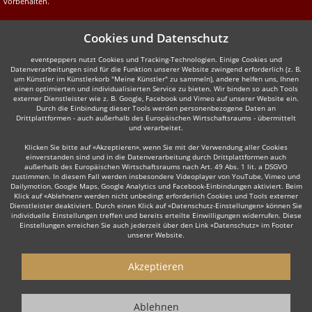
vorbehalten.
Cookies und Datenschutz
eventpeppers nutzt Cookies und Tracking-Technologien. Einige Cookies und
Datenverarbeitungen sind für die Funktion unserer Website zwingend erforderlich (z. B.
um Künstler im Künstlerkorb "Meine Künstler" zu sammeln), andere helfen uns, Ihnen
einen optimierten und individualisierten Service zu bieten. Wir binden so auch Tools
externer Dienstleister wie z. B. Google, Facebook und Vimeo auf unserer Website ein.
Durch die Einbindung dieser Tools werden personenbezogene Daten an
Drittplattformen - auch außerhalb des Europäischen Wirtschaftsraums - übermittelt
und verarbeitet.
Klicken Sie bitte auf «Akzeptieren», wenn Sie mit der Verwendung aller Cookies
einverstanden sind und in die Datenverarbeitung durch Drittplattformen auch
außerhalb des Europäischen Wirtschaftsraums nach Art. 49 Abs. 1 lit. a DSGVO
zustimmen. In diesem Fall werden insbesondere Videoplayer von YouTube, Vimeo und
Dailymotion, Google Maps, Google Analytics und Facebook-Einbindungen aktiviert. Beim
Klick auf «Ablehnen» werden nicht unbedingt erforderlich Cookies und Tools externer
Dienstleister deaktiviert. Durch einen Klick auf «Datenschutz-Einstellungen» können Sie
individuelle Einstellungen treffen und bereits erteilte Einwilligungen widerrufen. Diese
Einstellungen erreichen Sie auch jederzeit über den Link «Datenschutz» im Footer
unserer Website.
Akzeptieren
Ablehnen