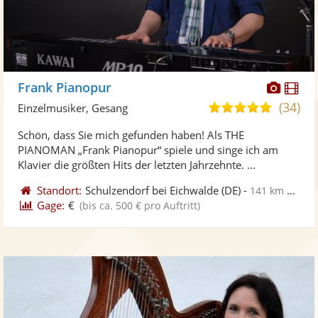
Diese
Di
Frank Pianopur
Künst
Kü
(34)
4,9
Einzelmusiker, Gesang
stellt
ste
von
Schön, dass Sie mich gefunden haben! Als THE
Fotos
Vi
5
PIANOMAN „Frank Pianopur“ spiele und singe ich am
bereit
ber
Sternen
Klavier die größten Hits der letzten Jahrzehnte. ...
Standort:
Schulzendorf bei Eichwalde
(DE)
-
141 km von Bernburg
Gage:
€
(bis ca. 500 € pro Auftritt)