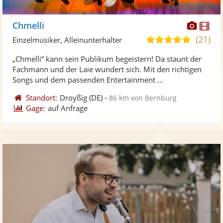
Diese
Di
Chmelli
Künst
Kü
(21)
5,0
Einzelmusiker, Alleinunterhalter
stellt
ste
von
„Chmelli“ kann sein Publikum begeistern! Da staunt der
Fotos
Vi
5
Fachmann und der Laie wundert sich. Mit den richtigen
bereit
ber
Sternen
Songs und dem passenden Entertainment ...
Standort:
Droyßig
(DE)
-
86 km von Bernburg
Gage:
auf Anfrage