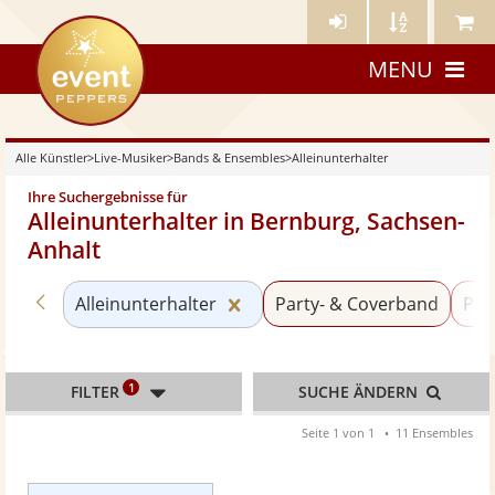
Künstler-
Künstler
Meine
eventpeppers
Login
A-
Künstle
MENU
Z
Alle Künstler
>
Live-Musiker
>
Bands & Ensembles
>
Alleinunterhalter
Ihre Suchergebnisse für
Alleinunterhalter in Bernburg, Sachsen-
Anhalt
Zurück zu «Bands & Ensembles»
Kategorie «Alleinunterhalter
Alleinunterhalter
Party- & Coverband
Po
1
FILTER
SUCHE ÄNDERN
Seite 1 von 1
11 Ensembles