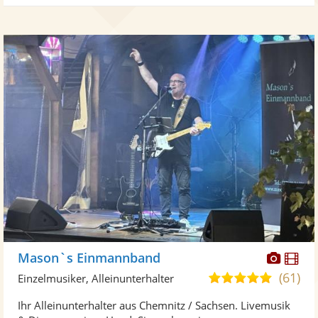
Diese
Di
Mason`s Einmannband
Künst
Kü
(61)
4,9
Einzelmusiker, Alleinunterhalter
stellt
ste
von
Ihr Alleinunterhalter aus Chemnitz / Sachsen. Livemusik
Fotos
Vi
5