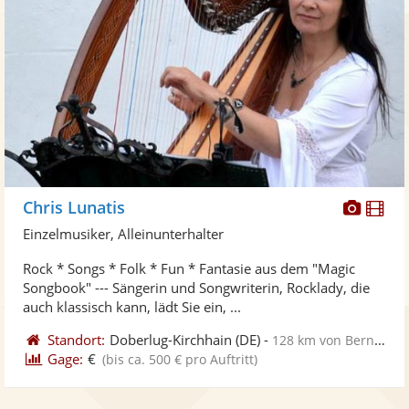
Diese
Di
Chris Lunatis
Künst
Kü
Einzelmusiker, Alleinunterhalter
stellt
ste
Rock * Songs * Folk * Fun * Fantasie aus dem "Magic
Fotos
Vi
Songbook" --- Sängerin und Songwriterin, Rocklady, die
bereit
ber
auch klassisch kann, lädt Sie ein, ...
Standort:
Doberlug-Kirchhain
(DE)
-
128 km von Bernburg
Gage:
€
(bis ca. 500 € pro Auftritt)