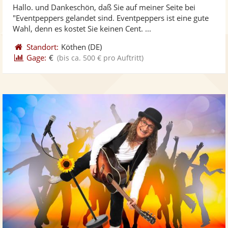
Hallo. und Dankeschön, daß Sie auf meiner Seite bei
Fotos
Vi
5
"Eventpeppers gelandet sind. Eventpeppers ist eine gute
bereit
ber
Sternen
Wahl, denn es kostet Sie keinen Cent. ...
Standort:
Köthen
(DE)
Gage:
€
(bis ca. 500 € pro Auftritt)