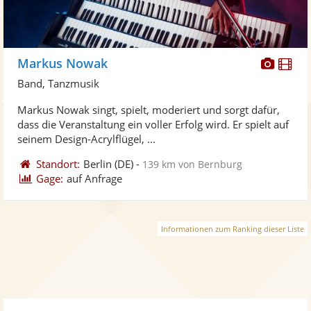
Diese
Di
Markus Nowak
Künst
Kü
Band, Tanzmusik
stellt
ste
Markus Nowak singt, spielt, moderiert und sorgt dafür,
Fotos
Vi
dass die Veranstaltung ein voller Erfolg wird. Er spielt auf
bereit
ber
seinem Design-Acrylflügel, ...
Standort:
Berlin
(DE)
-
139 km von Bernburg
Gage:
auf Anfrage
Informationen zum Ranking dieser Liste