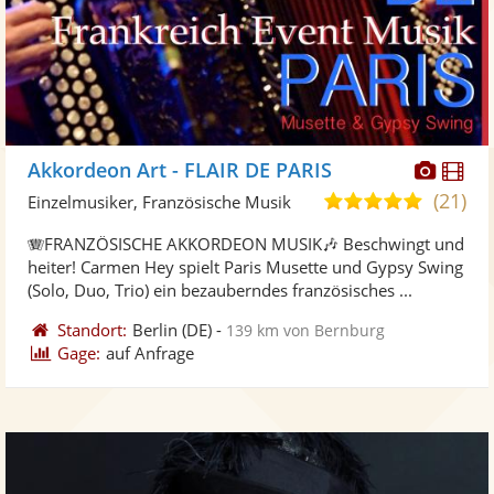
Diese
Di
Akkordeon Art - FLAIR DE PARIS
Künst
Kü
(21)
5,0
Einzelmusiker, Französische Musik
stellt
ste
von
🪗FRANZÖSISCHE AKKORDEON MUSIK🎶 Beschwingt und
Fotos
Vi
5
heiter! Carmen Hey spielt Paris Musette und Gypsy Swing
bereit
ber
Sternen
(Solo, Duo, Trio) ein bezauberndes französisches ...
Standort:
Berlin
(DE)
-
139 km von Bernburg
Gage:
auf Anfrage