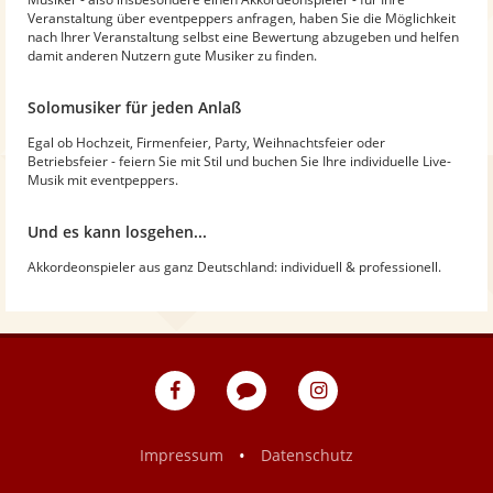
Veranstaltung über eventpeppers anfragen, haben Sie die Möglichkeit
nach Ihrer Veranstaltung selbst eine Bewertung abzugeben und helfen
damit anderen Nutzern gute Musiker zu finden.
Solomusiker für jeden Anlaß
Egal ob Hochzeit, Firmenfeier, Party, Weihnachtsfeier oder
Betriebsfeier - feiern Sie mit Stil und buchen Sie Ihre individuelle Live-
Musik mit eventpeppers.
Und es kann losgehen...
Akkordeonspieler aus ganz Deutschland: individuell & professionell.
eventpeppers
Blog
eventpeppers
auf
auf
Facebook
Instagram
•
Impressum
Datenschutz