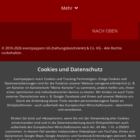
Show
Mehr
NACH OBEN
© 2010-2026 eventpeppers UG (haftungsbeschränkt) & Co. KG - Alle Rechte
vorbehalten.
Cookies und Datenschutz
eventpeppers nutzt Cookies und Tracking-Technologien. Einige Cookies und
Datenverarbeitungen sind für die Funktion unserer Website zwingend erforderlich (z. B.
um Künstler im Künstlerkorb "Meine Künstler" zu sammeln), andere helfen uns, Ihnen
einen optimierten und individualisierten Service zu bieten. Wir binden so auch Tools
externer Dienstleister wie z. B. Google, Facebook und Vimeo auf unserer Website ein.
Durch die Einbindung dieser Tools werden personenbezogene Daten an
Drittplattformen - auch außerhalb des Europäischen Wirtschaftsraums - übermittelt
und verarbeitet.
Klicken Sie bitte auf «Akzeptieren», wenn Sie mit der Verwendung aller Cookies
einverstanden sind und in die Datenverarbeitung durch Drittplattformen auch
außerhalb des Europäischen Wirtschaftsraums nach Art. 49 Abs. 1 lit. a DSGVO
zustimmen. In diesem Fall werden insbesondere Videoplayer von YouTube, Vimeo und
Dailymotion, Google Maps, Google Analytics und Facebook-Einbindungen aktiviert. Beim