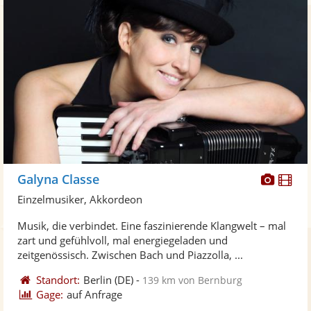
Diese
Di
Galyna Classe
Künst
Kü
Einzelmusiker, Akkordeon
stellt
ste
Musik, die verbindet. Eine faszinierende Klangwelt – mal
Fotos
Vi
zart und gefühlvoll, mal energiegeladen und
bereit
ber
zeitgenössisch. Zwischen Bach und Piazzolla, ...
Standort:
Berlin
(DE)
-
139 km von Bernburg
Gage:
auf Anfrage