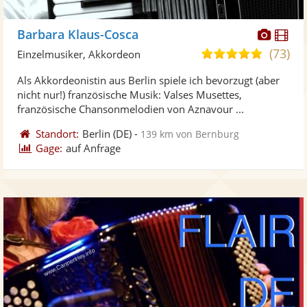
Diese
Di
Barbara Klaus-Cosca
Künst
Kü
(73)
5,0
Einzelmusiker, Akkordeon
stellt
ste
von
Als Akkordeonistin aus Berlin spiele ich bevorzugt (aber
Fotos
Vi
5
nicht nur!) französische Musik: Valses Musettes,
bereit
ber
Sternen
französische Chansonmelodien von Aznavour ...
Standort:
Berlin
(DE)
-
139 km von Bernburg
Gage:
auf Anfrage