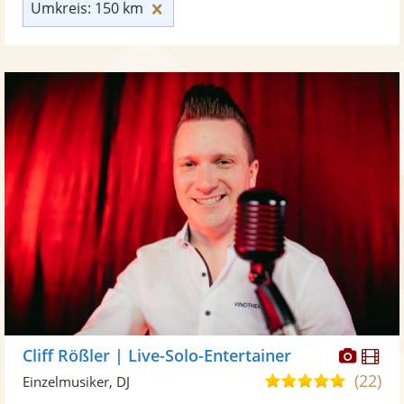
Umkreis: 150 km zurücksetzen
Umkreis: 150 km
Diese
Di
Cliff Rößler | Live-Solo-Entertainer
Künst
Kü
(22)
5,0
Einzelmusiker, DJ
stellt
ste
von