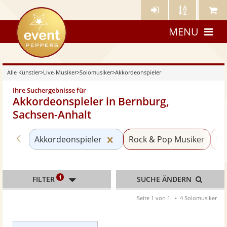
Künstler-
Künstler
Meine
eventpeppers
Login
A-
Künstle
MENU
Z
Alle Künstler
>
Live-Musiker
>
Solomusiker
>
Akkordeonspieler
Ihre Suchergebnisse für
Akkordeonspieler in Bernburg,
Sachsen-Anhalt
Zurück zu «Solomusiker»
Kategorie «Akkordeonspieler
Akkordeonspieler
Rock & Pop Musiker
Sä
1
FILTER
SUCHE ÄNDERN
Seite 1 von 1
4 Solomusiker