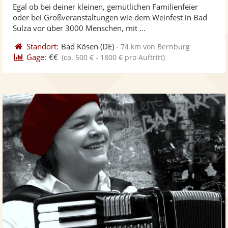
Egal ob bei deiner kleinen, gemütlichen Familienfeier
Fotos
Vi
5
oder bei Großveranstaltungen wie dem Weinfest in Bad
bereit
ber
Sternen
Sulza vor über 3000 Menschen, mit ...
Standort:
Bad Kösen
(DE)
-
74 km von Bernburg
Gage:
€€
(ca. 500 € - 1800 € pro Auftritt)