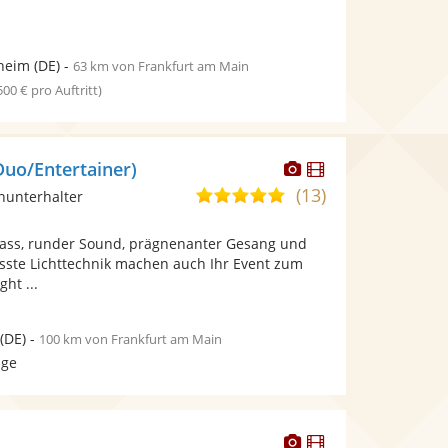
heim
(DE)
-
63 km von Frankfurt am Main
 500 € pro Auftritt)
Dieser
Dieser
Duo/Entertainer)
Künstler
Künstler
(13)
4,9
inunterhalter
stellt
stellt
von
Fotos
Videos
lass, runder Sound, prägnenanter Gesang und
5
bereit.
bereit.
ste Lichttechnik machen auch Ihr Event zum
Sternen
ght ...
(DE)
-
100 km von Frankfurt am Main
age
Dieser
Dieser