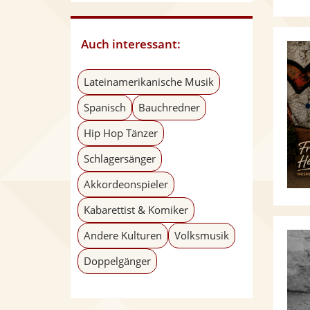
Auch interessant:
Lateinamerikanische Musik
Spanisch
Bauchredner
Hip Hop Tänzer
Schlagersänger
Akkordeonspieler
Kabarettist & Komiker
Andere Kulturen
Volksmusik
Doppelgänger