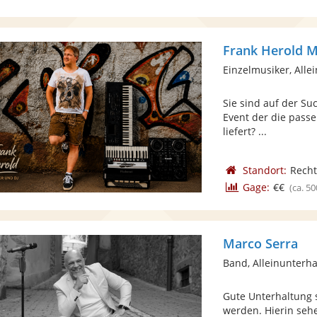
Frank Herold M
Einzelmusiker, Alle
Sie sind auf der Su
Event der die pass
liefert? ...
Standort:
Rech
Gage:
€€
(ca. 50
Marco Serra
Band, Alleinunterha
Gute Unterhaltung s
werden. Hierin seh