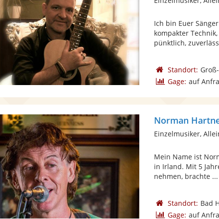
Einzelmusiker, Alle
Ich bin Euer Sänge
kompakter Technik, 
pünktlich, zuverlässi
Standort:
Groß
Gage:
auf Anfr
Norman Hartne
Einzelmusiker, Alle
Mein Name ist Norm
in Irland. Mit 5 Ja
nehmen, brachte ...
Standort:
Bad 
Gage:
auf Anfr