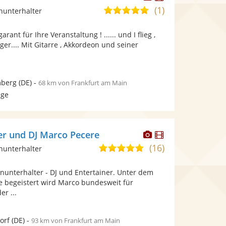
Künstler
Künstler
(1)
5,0
inunterhalter
stellt
stellt
von
Fotos
Videos
ant für Ihre Veranstaltung ! ...... und I flieg ,
5
bereit.
bereit.
lieger.... Mit Gitarre , Akkordeon und seiner
Sternen
mberg
(DE)
-
68 km von Frankfurt am Main
age
Dieser
Dieser
ter und DJ Marco Pecere
Künstler
Künstler
(16)
5,0
inunterhalter
stellt
stellt
von
Fotos
Videos
inunterhalter - DJ und Entertainer. Unter dem
5
bereit.
bereit.
e begeistert wird Marco bundesweit für
Sternen
er ...
orf
(DE)
-
93 km von Frankfurt am Main