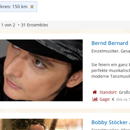
Umkreis: 150 km zurücksetzen
reis: 150 km
 1 von 2
31 Ensembles
Bernd Bernard
Einzelmusiker, Ges
Sie feiern ein gan
perfekte musikalisc
moderne Tanzmusik 
Standort:
Groß
Gage:
€
(bis ca.
Bobby Stöcker 