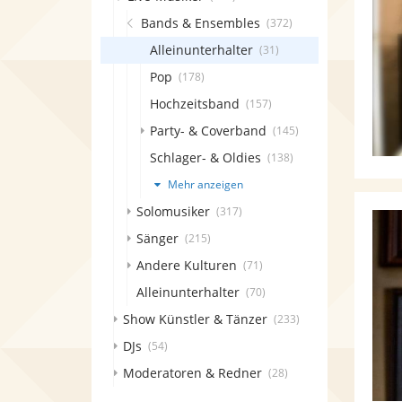
Bands & Ensembles
(372)
Alleinunterhalter
(31)
Pop
(178)
Hochzeitsband
(157)
Party- & Coverband
(145)
Schlager- & Oldies
(138)
Mehr anzeigen
Solomusiker
(317)
Sänger
(215)
Andere Kulturen
(71)
Alleinunterhalter
(70)
Show Künstler & Tänzer
(233)
DJs
(54)
Moderatoren & Redner
(28)