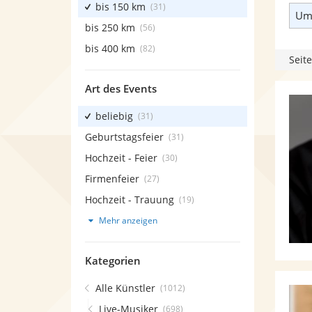
bis 150 km
(31)
Umk
bis 250 km
(56)
bis 400 km
(82)
Seite
Art des Events
beliebig
(31)
Geburtstagsfeier
(31)
Hochzeit - Feier
(30)
Firmenfeier
(27)
Hochzeit - Trauung
(19)
Mehr anzeigen
Kategorien
Alle Künstler
(1012)
Live-Musiker
(698)