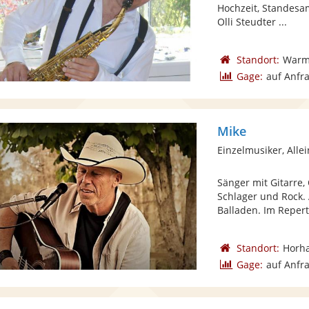
Hochzeit, Standesa
Olli Steudter ...
Standort:
Warm
Gage:
auf Anfr
Mike
Einzelmusiker, Alle
Sänger mit Gitarre,
Schlager und Rock.
Balladen. Im Reperto
Standort:
Horh
Gage:
auf Anfr