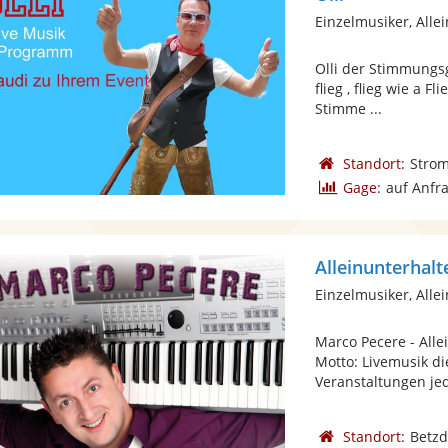
Einzelmusiker, Alle
Olli der Stimmungsgar
flieg , flieg wie a F
Stimme ...
Standort:
Stro
Gage:
auf Anfr
Alleinunterhal
Einzelmusiker, Alle
Marco Pecere - Alle
Motto: Livemusik di
Veranstaltungen jed
Standort:
Betzd