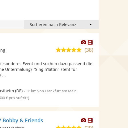
Dieser
Dieser
Künstler
Künstler
(38)
4,9
ang
stellt
stellt
von
Fotos
Videos
z besonderes Event und suchen dazu passend die
5
bereit.
bereit.
he Untermalung? "Singin’Sittin" steht für
Sternen
...
ostheim
(DE)
-
36 km von Frankfurt am Main
 500 € pro Auftritt)
Dieser
Dieser
/ Bobby & Friends
Künstler
Künstler
(29)
5,0