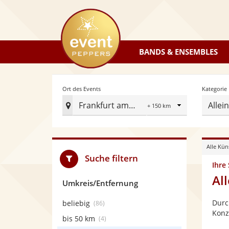
eventpeppers
BANDS & ENSEMBLES
Radius
Ort des Events
Kategorie
Frankfurt am Main
Allei
Ort
des
Events
Alle Kün
festlegen
Suche filtern
Ihre
Al
Umkreis/Entfernung
Durc
beliebig
(86)
Konz
bis 50 km
(4)