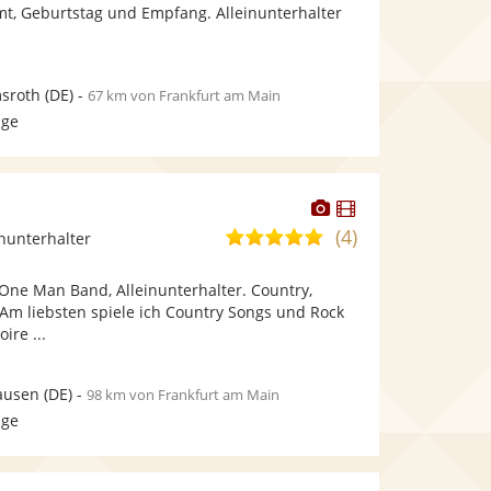
bereit.
bereit.
mt, Geburtstag und Empfang. Alleinunterhalter
Sternen
sroth
(DE)
-
67 km von Frankfurt am Main
age
Dieser
Dieser
Künstler
Künstler
(4)
5,0
inunterhalter
stellt
stellt
von
Fotos
Videos
 One Man Band, Alleinunterhalter. Country,
5
bereit.
bereit.
 Am liebsten spiele ich Country Songs und Rock
Sternen
ire ...
ausen
(DE)
-
98 km von Frankfurt am Main
age