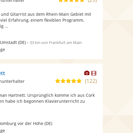
inunterhalter
stellt
stellt
von
Fotos
Videos
r und Gitarrist aus dem Rhein-Main Gebiet mit
5
bereit.
bereit.
viel Erfahrung, einem flexiblen Programm,
Sternen
g ...
-Umstadt
(DE)
-
33 km von Frankfurt am Main
age
Dieser
Dieser
tt
Künstler
Künstler
(122)
5,0
inunterhalter
stellt
stellt
von
Fotos
Videos
an Hartnett. Ursprünglich komme ich aus Cork
5
bereit.
bereit.
hren habe ich begonnen Klavierunterricht zu
Sternen
Homburg vor der Höhe
(DE)
age