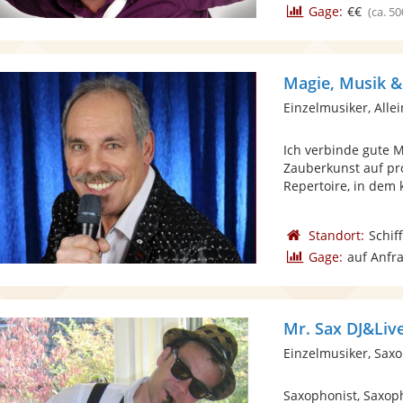
Gage:
€€
(ca. 50
Magie, Musik &
Einzelmusiker, Alle
Ich verbinde gute 
Zauberkunst auf pro
Repertoire, in dem k
Standort:
Schif
Gage:
auf Anfr
Mr. Sax DJ&Liv
Einzelmusiker, Sax
Saxophonist, Saxoph