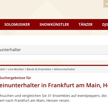
K
SOLOMUSIKER
SHOWKÜNSTLER
TÄNZER
DJS
nunterhalter
stler
>
Live-Musiker
>
Bands & Ensembles
>
Alleinunterhalter
 Suchergebnisse für
leinunterhalter in Frankfurt am Main, 
hsuchen und vergleichen Sie 31 Ensembles auf eventpeppers, die z
ert nach Frankfurt am Main, Hessen reisen.