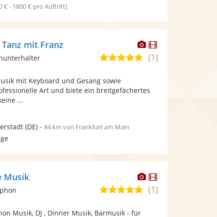
0 € - 1800 € pro Auftritt)
Dieser
Dieser
 Tanz mit Franz
Künstler
Künstler
(1)
5,0
inunterhalter
stellt
stellt
von
Fotos
Videos
Musik mit Keyboard und Gesang sowie
5
bereit.
bereit.
fessionelle Art und biete ein breitgefächertes
Sternen
eine ...
ferstadt
(DE)
-
84 km von Frankfurt am Main
age
Dieser
Dieser
e Musik
Künstler
Künstler
(1)
5,0
ophon
stellt
stellt
von
Fotos
Videos
on Musik, DJ , Dinner Musik, Barmusik - für
5