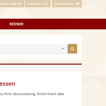
ünstler-Login
Künstler A-Z
Meine Künstler
REDNER
Künstler
finden
Hessen
u Ihrer Veranstaltung, Ihrem Event oder