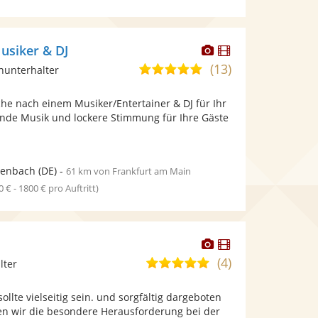
Dieser
Dieser
usiker & DJ
Künstler
Künstler
(13)
4,9
inunterhalter
stellt
stellt
von
Fotos
Videos
che nach einem Musiker/Entertainer & DJ für Ihr
5
bereit.
bereit.
ende Musik und lockere Stimmung für Ihre Gäste
Sternen
tenbach
(DE)
-
61 km von Frankfurt am Main
0 € - 1800 € pro Auftritt)
Dieser
Dieser
Künstler
Künstler
(4)
5,0
lter
stellt
stellt
von
Fotos
Videos
ollte vielseitig sein. und sorgfältig dargeboten
5
bereit.
bereit.
en wir die besondere Herausforderung bei der
Sternen