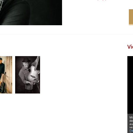
Vi
Mi
de
au
ve
Da