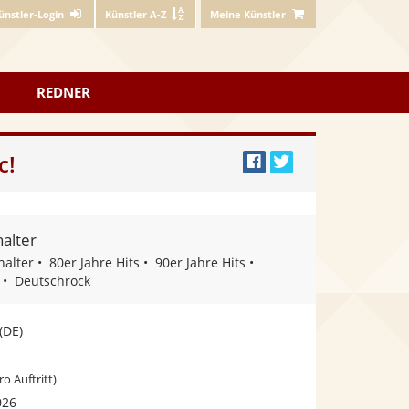
ünstler-Login
Künstler A-Z
Meine Künstler
REDNER
c!
Bei
Twittern
Facebook
teilen
halter
halter
80er Jahre Hits
90er Jahre Hits
Deutschrock
(DE)
ro Auftritt)
026