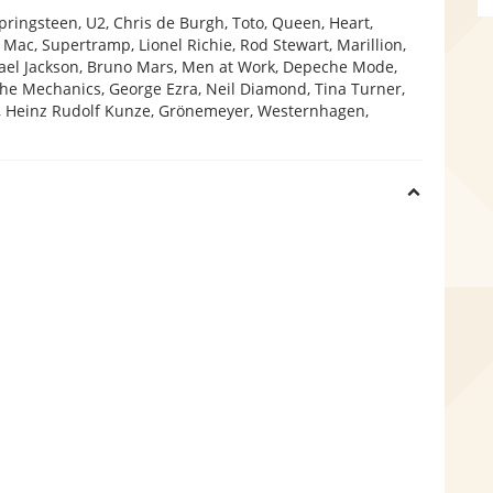
pringsteen, U2, Chris de Burgh, Toto, Queen, Heart,
i
 Mac, Supertramp, Lionel Richie, Rod Stewart, Marillion,
chael Jackson, Bruno Mars, Men at Work, Depeche Mode,
the Mechanics, George Ezra, Neil Diamond, Tina Turner,
d
na, Heinz Rudolf Kunze, Grönemeyer, Westernhagen,
e
H
i
d
e