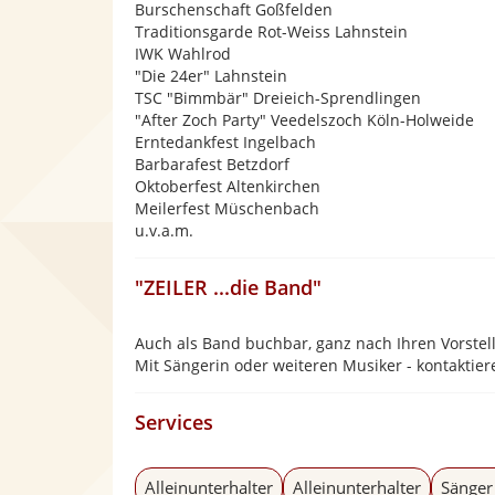
Burschenschaft Goßfelden
Traditionsgarde Rot-Weiss Lahnstein
IWK Wahlrod
"Die 24er" Lahnstein
TSC "Bimmbär" Dreieich-Sprendlingen
"After Zoch Party" Veedelszoch Köln-Holweide
Erntedankfest Ingelbach
Barbarafest Betzdorf
Oktoberfest Altenkirchen
Meilerfest Müschenbach
u.v.a.m.
"ZEILER ...die Band"
Auch als Band buchbar, ganz nach Ihren Vorste
Mit Sängerin oder weiteren Musiker - kontaktier
Services
Alleinunterhalter
Alleinunterhalter
Sänger