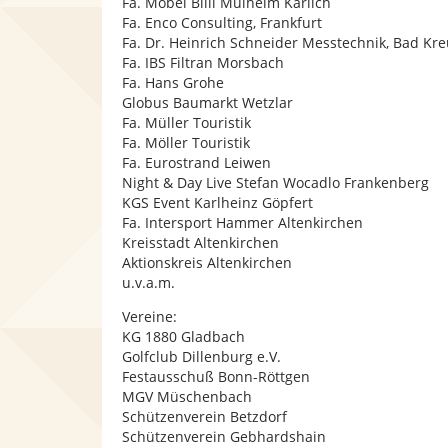
Fa. Möbel Billi Mülheim Kärlich
Fa. Enco Consulting, Frankfurt
Fa. Dr. Heinrich Schneider Messtechnik, Bad Kr
Fa. IBS Filtran Morsbach
Fa. Hans Grohe
Globus Baumarkt Wetzlar
Fa. Müller Touristik
Fa. Möller Touristik
Fa. Eurostrand Leiwen
Night & Day Live Stefan Wocadlo Frankenberg
KGS Event Karlheinz Göpfert
Fa. Intersport Hammer Altenkirchen
Kreisstadt Altenkirchen
Aktionskreis Altenkirchen
u.v.a.m.
Vereine:
KG 1880 Gladbach
Golfclub Dillenburg e.V.
Festausschuß Bonn-Röttgen
MGV Müschenbach
Schützenverein Betzdorf
Schützenverein Gebhardshain