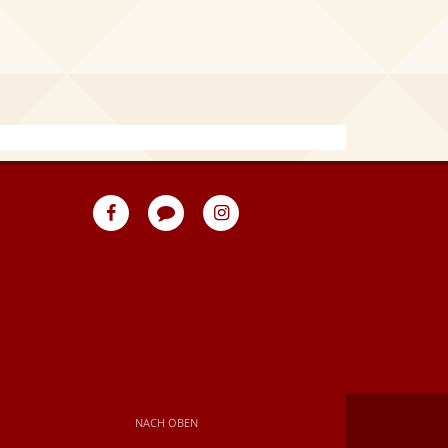
eventpeppers
Blog
eventpeppers
auf
auf
Facebook
Instagram
NACH OBEN