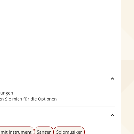
H
llungen
i
en Sie mich für die Optionen
d
H
e
i
 mit Instrument
Sänger
Solomusiker