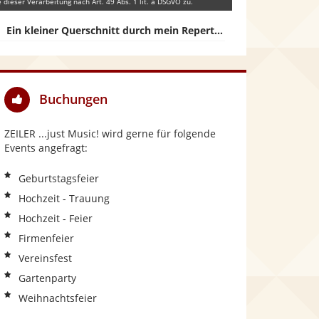
e dieser Verarbeitung nach Art. 49 Abs. 1 lit. a DSGVO zu.
Ein kleiner Querschnitt durch mein Repertoire - Live aufgenommen bei einem Soundcheck 2022
Buchungen
ZEILER ...just Music! wird gerne für folgende
Events angefragt:
Geburtstagsfeier
Hochzeit - Trauung
Hochzeit - Feier
Firmenfeier
Vereinsfest
Gartenparty
Weihnachtsfeier