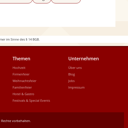
d
e
mer im Sinne des § 14 BGB.
Themen
Unternehmen
Hochzeit
Über uns
Firmenfeier
Blog
Weihnachtsfeier
Jobs
Familienfeier
Impressum
Hotel & Gastro
Festivals & Special Events
 Rechte vorbehalten.