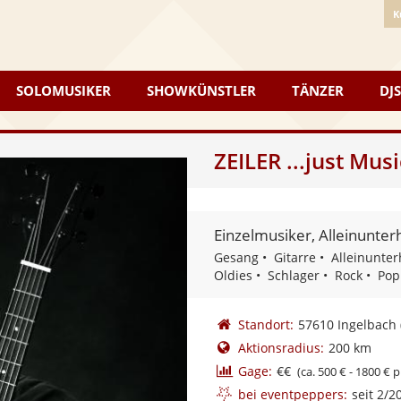
K
SOLOMUSIKER
SHOWKÜNSTLER
TÄNZER
DJS
ZEILER ...just Musi
Einzelmusiker, Alleinunter
Gesang
Gitarre
Alleinunter
Oldies
Schlager
Rock
Pop
Standort:
57610 Ingelbach
Aktionsradius:
200 km
Gage:
€€
(ca. 500 € - 1800 € p
bei eventpeppers:
seit 2/2