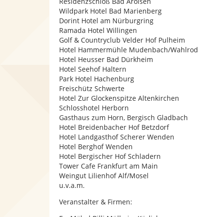
Residenzschloß Bad Arolsen
Wildpark Hotel Bad Marienberg
Dorint Hotel am Nürburgring
Ramada Hotel Willingen
Golf & Countryclub Velder Hof Pulheim
Hotel Hammermühle Mudenbach/Wahlrod
Hotel Heusser Bad Dürkheim
Hotel Seehof Haltern
Park Hotel Hachenburg
Freischütz Schwerte
Hotel Zur Glockenspitze Altenkirchen
Schlosshotel Herborn
Gasthaus zum Horn, Bergisch Gladbach
Hotel Breidenbacher Hof Betzdorf
Hotel Landgasthof Scherer Wenden
Hotel Berghof Wenden
Hotel Bergischer Hof Schladern
Tower Cafe Frankfurt am Main
Weingut Lilienhof Alf/Mosel
u.v.a.m.
Veranstalter & Firmen: