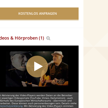
deos & Hörproben (1)
Bereich
vergrößern
t Aktivierung des Video-Players werden Daten an die Betreiber
r jeweiligen Videoportale (YouTube, Vimeo, Dailymotion) - auch
ßerhalb des Europäischen Wirtschaftsraums - übermittelt und
rarbeitet. Diese können auch personenbezogen sein, Details siehe
tenschutzerklärung
. Mit Aktivierung des Video-Players stimmen