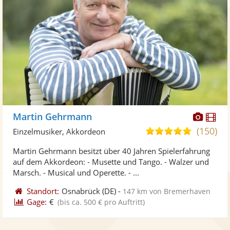
Diese
Di
Martin Gehrmann
Künst
Kü
(150)
5,0
Einzelmusiker, Akkordeon
stellt
ste
von
Martin Gehrmann besitzt über 40 Jahren Spielerfahrung
Fotos
Vi
5
auf dem Akkordeon: - Musette und Tango. - Walzer und
bereit
ber
Sternen
Marsch. - Musical und Operette. - ...
Standort:
Osnabrück
(DE)
-
147 km von Bremerhaven
Gage:
€
(bis ca. 500 € pro Auftritt)