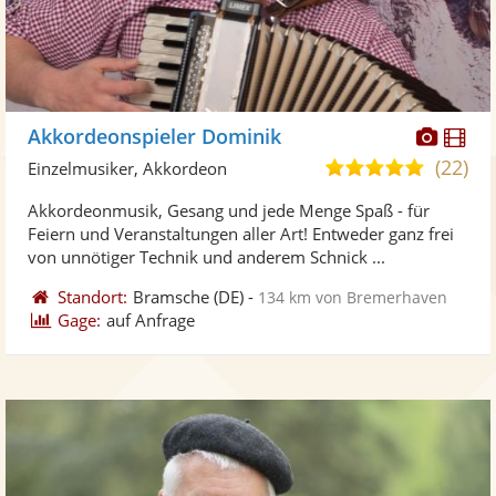
Diese
Di
Akkordeonspieler Dominik
Künst
Kü
(22)
5,0
Einzelmusiker, Akkordeon
stellt
ste
von
Akkordeonmusik, Gesang und jede Menge Spaß - für
Fotos
Vi
5
Feiern und Veranstaltungen aller Art! Entweder ganz frei
bereit
ber
Sternen
von unnötiger Technik und anderem Schnick ...
Standort:
Bramsche
(DE)
-
134 km von Bremerhaven
Gage:
auf Anfrage