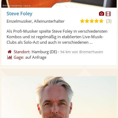
Diese
Di
Steve Foley
Künst
Kü
(3)
5,0
Einzelmusiker, Alleinunterhalter
stellt
ste
von
Als Profi-Musiker spielte Steve Foley in verschiedensten
Fotos
Vi
5
Kombos und ist regelmäßig in etablierten Live-Musik-
bereit
ber
Sternen
Clubs als Solo-Act und auch in verschiedenen ...
Standort:
Hamburg
(DE)
-
94 km von Bremerhaven
Gage:
auf Anfrage