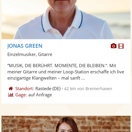
Diese
Di
JONAS GREEN
Künst
Kü
Einzelmusiker, Gitarre
stellt
ste
”MUSIK, DIE BERÜHRT. MOMENTE, DIE BLEIBEN.”. Mit
Fotos
Vi
meiner Gitarre und meiner Loop-Station erschaffe ich live
bereit
ber
einzigartige Klangwelten – mal sanft ...
Standort:
Rastede
(DE)
-
42 km von Bremerhaven
Gage:
auf Anfrage