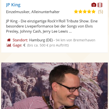
Diese
Di
JP King
Künst
Kü
(5)
5,0
Einzelmusiker, Alleinunterhalter
stellt
ste
von
JP King - Die einzigartige Rock'n'Roll Tribute Show. Eine
Fotos
Vi
5
besondere Liveperformance bei der Songs von Elvis
bereit
ber
Sternen
Presley, Johnny Cash, Jerry Lee Lewis ...
Standort:
Hamburg
(DE)
-
94 km von Bremerhaven
Gage:
€
(bis ca. 500 € pro Auftritt)