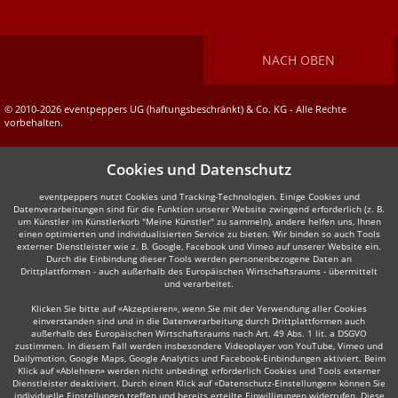
NACH OBEN
© 2010-2026 eventpeppers UG (haftungsbeschränkt) & Co. KG - Alle Rechte
vorbehalten.
Cookies und Datenschutz
eventpeppers nutzt Cookies und Tracking-Technologien. Einige Cookies und
Datenverarbeitungen sind für die Funktion unserer Website zwingend erforderlich (z. B.
um Künstler im Künstlerkorb "Meine Künstler" zu sammeln), andere helfen uns, Ihnen
einen optimierten und individualisierten Service zu bieten. Wir binden so auch Tools
externer Dienstleister wie z. B. Google, Facebook und Vimeo auf unserer Website ein.
Durch die Einbindung dieser Tools werden personenbezogene Daten an
Drittplattformen - auch außerhalb des Europäischen Wirtschaftsraums - übermittelt
und verarbeitet.
Klicken Sie bitte auf «Akzeptieren», wenn Sie mit der Verwendung aller Cookies
einverstanden sind und in die Datenverarbeitung durch Drittplattformen auch
außerhalb des Europäischen Wirtschaftsraums nach Art. 49 Abs. 1 lit. a DSGVO
zustimmen. In diesem Fall werden insbesondere Videoplayer von YouTube, Vimeo und
Dailymotion, Google Maps, Google Analytics und Facebook-Einbindungen aktiviert. Beim
Klick auf «Ablehnen» werden nicht unbedingt erforderlich Cookies und Tools externer
Dienstleister deaktiviert. Durch einen Klick auf «Datenschutz-Einstellungen» können Sie
individuelle Einstellungen treffen und bereits erteilte Einwilligungen widerrufen. Diese