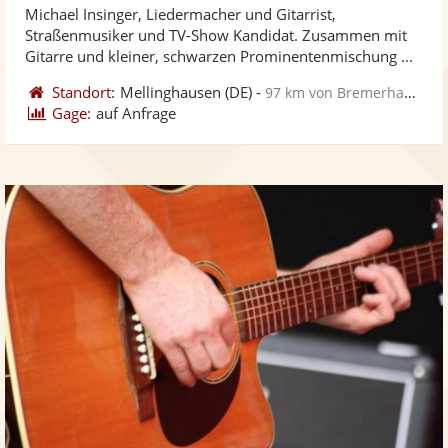
Michael Insinger, Liedermacher und Gitarrist,
Fotos
Vi
5
Straßenmusiker und TV-Show Kandidat. Zusammen mit
bereit
ber
Sternen
Gitarre und kleiner, schwarzen Prominentenmischung ...
Standort:
Mellinghausen
(DE)
-
97 km von Bremerhaven
Gage:
auf Anfrage