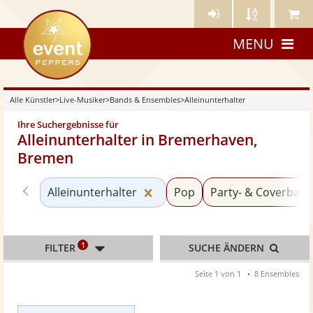
Künstler-
Künstler
Meine
eventpeppers
Login
A-
Künstle
MENU
Z
Alle Künstler
>
Live-Musiker
>
Bands & Ensembles
>
Alleinunterhalter
Ihre Suchergebnisse für
Alleinunterhalter in Bremerhaven,
Bremen
Zurück zu «Bands & Ensembles»
Kategorie «Alleinunterhalter
Alleinunterhalter
Pop
Party- & Coverban
1
FILTER
SUCHE ÄNDERN
Seite 1 von 1
8 Ensembles