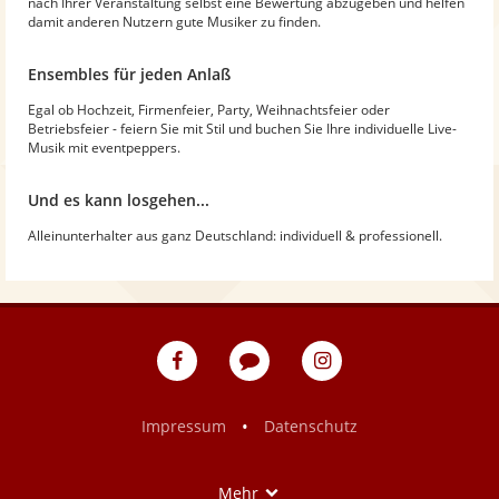
nach Ihrer Veranstaltung selbst eine Bewertung abzugeben und helfen
damit anderen Nutzern gute Musiker zu finden.
Ensembles für jeden Anlaß
Egal ob Hochzeit, Firmenfeier, Party, Weihnachtsfeier oder
Betriebsfeier - feiern Sie mit Stil und buchen Sie Ihre individuelle Live-
Musik mit eventpeppers.
Und es kann losgehen...
Alleinunterhalter aus ganz Deutschland: individuell & professionell.
eventpeppers
Blog
eventpeppers
auf
auf
Facebook
Instagram
•
Impressum
Datenschutz
Show
Mehr