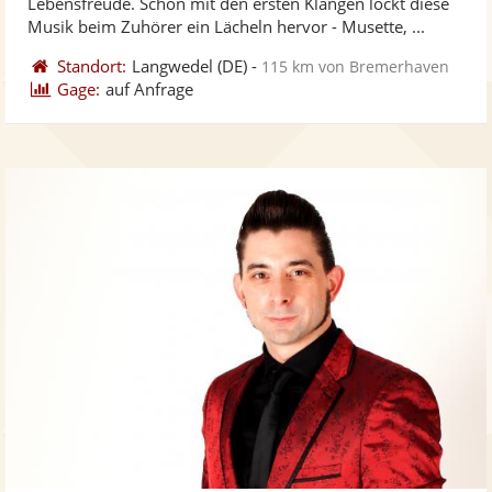
Lebensfreude. Schon mit den ersten Klängen lockt diese
bereit
ber
Sternen
Musik beim Zuhörer ein Lächeln hervor - Musette, ...
Standort:
Langwedel
(DE)
-
115 km von Bremerhaven
Gage:
auf Anfrage